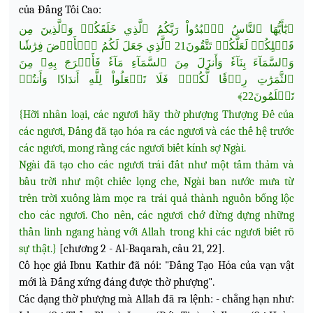
của Đấng Tối Cao:
﴿يَٰٓأَيُّهَا ٱلنَّاسُ ٱعۡبُدُواْ رَبَّكُمُ ٱلَّذِي خَلَقَكُمۡ وَٱلَّذِينَ مِن
قَبۡلِكُمۡ لَعَلَّكُمۡ تَتَّقُونَ21 ٱلَّذِي جَعَلَ لَكُمُ ٱلۡأَرۡضَ فِرَٰشٗا
وَٱلسَّمَآءَ بِنَآءٗ وَأَنزَلَ مِنَ ٱلسَّمَآءِ مَآءٗ فَأَخۡرَجَ بِهِۦ مِنَ
ٱلثَّمَرَٰتِ رِزۡقٗا لَّكُمۡۖ فَلَا تَجۡعَلُواْ لِلَّهِ أَندَادٗا وَأَنتُمۡ
تَعۡلَمُونَ22﴾
{Hỡi nhân loại, các ngươi hãy thờ phượng
Thượng Đế của
các ngươi, Đấng đã tạo hóa ra các ngươi và các thế hệ trước
các ngươi, mong rằng các ngươi biết kính sợ Ngài.
Ngài đã tạo cho các ngươi trái đất như một tấm thảm và
bầu trời như một chiếc lọng che, Ngài ban nước mưa từ
trên trời xuống làm mọc ra trái quả thành nguồn bổng lộc
cho các ngươi. Cho nên, các ngươi chớ đừng dựng những
thần linh ngang hàng với Allah trong khi các ngươi biết rõ
sự thật.}
[chương 2 - Al-Baqarah, câu 21, 22].
Cố học giả Ibnu Kathir đã nói: "Đấng Tạo Hóa của vạn vật
mới là Đấng xứng đáng được thờ phượng".
Các dạng thờ phượng mà Allah đã ra lệnh: - chẳng hạn như: