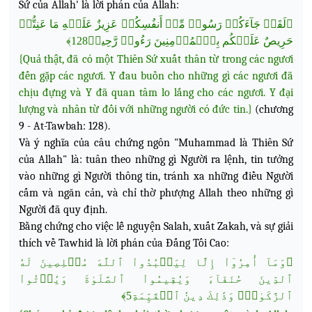
Sứ của Allah' là lời phán của Allah:
﴿لَقَدۡ جَآءَكُمۡ رَسُولٞ مِّنۡ أَنفُسِكُمۡ عَزِيزٌ عَلَيۡهِ مَا عَنِتُّمۡ
حَرِيصٌ عَلَيۡكُم بِٱلۡمُؤۡمِنِينَ رَءُوفٞ رَّحِيمٞ128﴾
{Quả thật, đã có một Thiên Sứ xuất thân từ trong các ngươi
đến gặp các ngươi. Y đau buồn cho những gì các ngươi đã
chịu đựng và Y đã quan tâm lo lắng cho các ngươi. Y đại
lượng và nhân từ đối với những người có đức tin.}
(chương
9 - At-Tawbah: 128).
Và ý nghĩa của câu chứng ngôn "Muhammad là Thiên Sứ
của Allah" là: tuân theo những gì Người ra lệnh, tin tưởng
vào những gì Người thông tin, tránh xa những điều Người
cấm và ngăn cản, và chỉ thờ phượng Allah theo những gì
Người đã quy định.
Bằng chứng cho việc lễ nguyện Salah, xuất Zakah,
và sự giải
thích về Tawhid là lời phán của Đấng Tối Cao:
﴿وَمَآ أُمِرُوٓاْ إِلَّا لِيَعۡبُدُواْ ٱللَّهَ مُخۡلِصِينَ لَهُ
ٱلدِّينَ حُنَفَآءَ وَيُقِيمُواْ ٱلصَّلَوٰةَ وَيُؤۡتُواْ
ٱلزَّكَوٰةَۚ وَذَٰلِكَ دِينُ ٱلۡقَيِّمَةِ5﴾