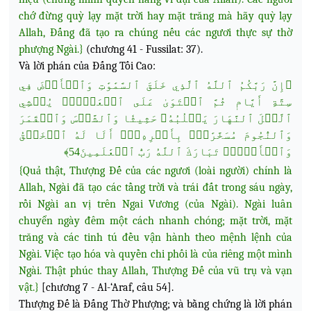
chớ đừng quỳ lạy mặt trời hay mặt trăng mà hãy quỳ lạy
Allah, Đấng đã tạo ra chúng nếu các ngươi thực sự thờ
phượng Ngài.}
(chương 41 - Fussilat: 37).
Và lời phán của Đấng Tối Cao:
﴿إِنَّ رَبَّكُمُ ٱللَّهُ ٱلَّذِي خَلَقَ ٱلسَّمَٰوَٰتِ وَٱلۡأَرۡضَ فِي
سِتَّةِ أَيَّامٖ ثُمَّ ٱسۡتَوَىٰ عَلَى ٱلۡعَرۡشِۖ يُغۡشِي
ٱلَّيۡلَ ٱلنَّهَارَ يَطۡلُبُهُۥ حَثِيثٗا وَٱلشَّمۡسَ وَٱلۡقَمَرَ
وَٱلنُّجُومَ مُسَخَّرَٰتِۭ بِأَمۡرِهِۦٓۗ أَلَا لَهُ ٱلۡخَلۡقُ
وَٱلۡأَمۡرُۗ تَبَارَكَ ٱللَّهُ رَبُّ ٱلۡعَٰلَمِينَ54﴾
{Quả thật, Thượng Đế của các ngươi (loài người) chính là
Allah, Ngài đã tạo các tầng trời và trái đất trong sáu ngày,
rồi Ngài an vị trên Ngai Vương (của Ngài). Ngài luân
chuyển ngày đêm một cách nhanh chóng; mặt trời, mặt
trăng và các tinh tú đều vận hành theo mệnh lệnh của
Ngài. Việc tạo hóa và quyền chi phối là của riêng một mình
Ngài. Thật phúc thay Allah, Thượng Đế của vũ trụ và vạn
vật.}
[chương 7 - Al-‘Araf, câu 54].
Thượng Đế là Đấng Thờ Phượng; và bằng chứng là lời phán