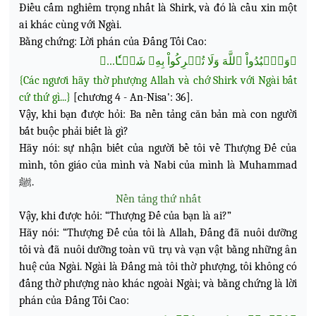
Điều cấm nghiêm trọng nhất là Shirk, và đó là cầu xin một
ai khác cùng với Ngài.
Bằng chứng: Lời phán của Đấng Tối Cao:
﴿وَٱعۡبُدُواْ ٱللَّهَ وَلَا تُشۡرِكُواْ بِهِۦ شَيۡـٔٗا...﴾
{Các ngươi hãy thờ phượng Allah và chớ Shirk với Ngài bất
cứ thứ gì...}
[chương 4 - An-Nisa': 36].
Vậy, khi bạn được hỏi: Ba nền tảng căn bản mà con người
bắt buộc phải biết là gì?
Hãy nói: sự nhận biết của người bề tôi về Thượng Đế của
mình, tôn giáo của mình và Nabi của mình là
Muhammad
ﷺ.
Nền tảng thứ nhất
Vậy, khi được hỏi: “Thượng Đế của bạn là ai?”
Hãy nói: “Thượng Đế của tôi là Allah, Đấng đã nuôi dưỡng
tôi và đã nuôi dưỡng toàn vũ trụ và vạn vật bằng những ân
huệ của Ngài. Ngài là Đấng mà tôi thờ phượng, tôi không có
đấng thờ phượng nào khác ngoài Ngài; và bằng chứng là lời
phán của Đấng Tối Cao: