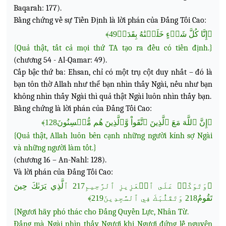
Baqarah: 177).
Bằng chứng về sự Tiền Định là lời phán của Đấng Tối Cao:
﴿إِنَّا كُلَّ شَيۡءٍ خَلَقۡنَٰهُ بِقَدَرٖ49﴾
{Quả thật, tất cả mọi thứ TA tạo ra đều có tiền định.}
(chương 54 - Al-Qamar: 49).
Cấp bậc thứ ba: Ehsan, chỉ có một trụ cột duy
nhất – đó là
bạn tôn thờ Allah như thể bạn nhìn thấy Ngài, nếu như bạn
không nhìn thấy Ngài thì quả thật Ngài luôn nhìn thấy bạn.
Bằng chứng là lời phán của Đấng Tối Cao:
﴿إِنَّ ٱللَّهَ مَعَ ٱلَّذِينَ ٱتَّقَواْ وَّٱلَّذِينَ هُم مُّحۡسِنُونَ128﴾
{Quả thật, Allah luôn bên cạnh những người kính sợ Ngài
và những người làm tốt.}
(chương 16 – An-Nahl: 128).
Và lời phán của Đấng Tối Cao:
﴿وَتَوَكَّلۡ عَلَى ٱلۡعَزِيزِ ٱلرَّحِيمِ217 ٱلَّذِي يَرَىٰكَ حِينَ
تَقُومُ218 وَتَقَلُّبَكَ فِي ٱلسَّٰجِدِينَ219﴾
{Ngươi hãy phó thác cho Đấng Quyền Lực, Nhân Từ.
Đấng mà Ngài nhìn thấy Ngươi khi Ngươi đứng lễ nguyện