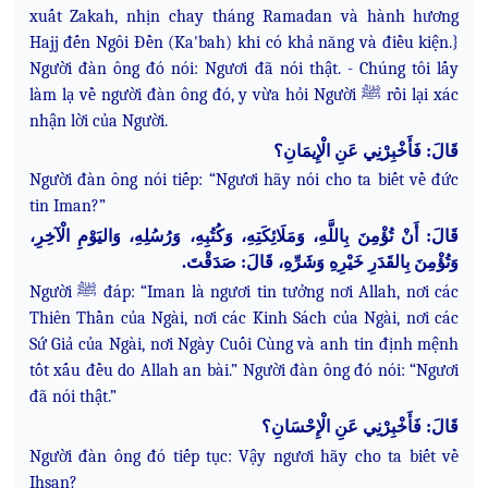
xuất Zakah, nhịn chay tháng Ramadan và hành hương
Hajj đến Ngôi Đền (Ka'bah) khi có khả năng và điều kiện.}
Người đàn ông đó nói: Ngươi đã nói thật. - Chúng tôi lấy
làm lạ về người đàn ông đó, y vừa hỏi Người ﷺ rồi lại xác
nhận lời của Người.
قَالَ: فَأَخْبِرْنِي عَنِ الْإِيمَانِ؟
Người đàn ông nói tiếp: “Ngươi hãy nói cho ta biết về đức
tin Iman?”
قَالَ: أَنْ تُؤْمِنَ بِاللَّهِ، وَمَلَائِكَتِهِ، وَكُتُبِهِ، وَرُسُلِهِ، وَاليَوْمِ الْآخِرِ،
وَتُؤْمِنَ بِالقَدَرِ خَيْرِهِ وَشَرِّهِ، قَالَ: صَدَقْتَ.
Người ﷺ đáp: “Iman là ngươi tin tưởng nơi Allah, nơi các
Thiên Thần của Ngài, nơi các Kinh Sách của Ngài, nơi các
Sứ Giả của Ngài, nơi Ngày Cuối Cùng và anh tin định mệnh
tốt xấu đều do Allah an bài.” Người đàn ông đó nói: “Ngươi
đã nói thật.”
قَالَ: فَأَخْبِرْنِي عَنِ الْإِحْسَانِ؟
Người đàn ông đó tiếp tục: Vậy ngươi hãy cho ta biết về
Ihsan?