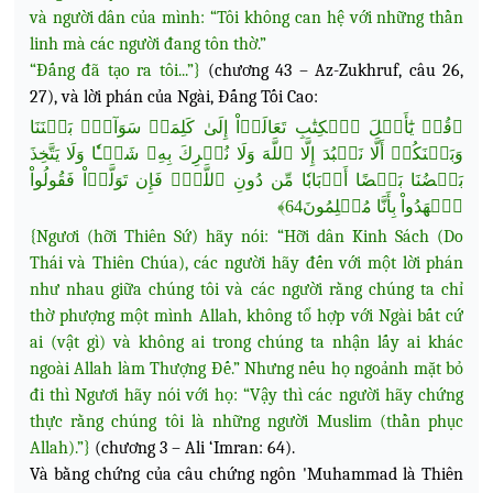
và người dân của mình: “Tôi không can hệ với những thần
linh mà các người đang tôn thờ.”
“Đấng đã tạo ra tôi...”}
(chương 43 – Az-Zukhruf, câu 26,
27), và lời phán của Ngài, Đấng Tối Cao:
﴿قُلۡ يَٰٓأَهۡلَ ٱلۡكِتَٰبِ تَعَالَوۡاْ إِلَىٰ كَلِمَةٖ سَوَآءِۭ بَيۡنَنَا
وَبَيۡنَكُمۡ أَلَّا نَعۡبُدَ إِلَّا ٱللَّهَ وَلَا نُشۡرِكَ بِهِۦ شَيۡـٔٗا وَلَا يَتَّخِذَ
بَعۡضُنَا بَعۡضًا أَرۡبَابٗا مِّن دُونِ ٱللَّهِۚ فَإِن تَوَلَّوۡاْ فَقُولُواْ
ٱشۡهَدُواْ
بِأَنَّا مُسۡلِمُونَ64﴾
{Ngươi (hỡi Thiên Sứ) hãy nói: “Hỡi dân Kinh Sách (Do
Thái và Thiên Chúa), các người hãy đến với một lời phán
như nhau giữa chúng tôi và các người rằng chúng ta chỉ
thờ phượng một mình Allah, không tổ hợp với Ngài bất cứ
ai (vật gì) và không ai trong chúng ta nhận lấy ai khác
ngoài Allah làm Thượng Đế.” Nhưng nếu họ ngoảnh mặt bỏ
đi thì Ngươi hãy nói với họ: “Vậy thì các người hãy chứng
thực rằng chúng tôi là những người Muslim (thần phục
Allah).”}
(chương 3 – Ali ‘Imran: 64).
Và bằng chứng của câu chứng ngôn 'Muhammad là Thiên