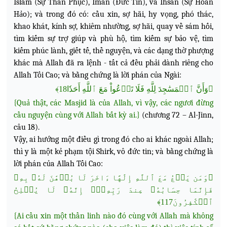
Islam (Sự Thần Phục), Iman (Đức Tin), và Ihsan (Sự Hoàn
Hảo); và trong đó có: cầu xin, sợ hãi, hy vọng, phó thác,
khao khát, kính sợ, khiêm nhường, sợ hãi, quay về sám hối,
tìm kiếm sự trợ giúp và phù hộ, tìm kiếm sự bảo vệ, tìm
kiếm phúc lành, giết tế, thề nguyện, và các dạng thờ phượng
khác mà Allah đã ra lệnh - tất cả đều phải dành riêng cho
Allah Tối Cao; và bằng chứng là lời phán của Ngài:
﴿وَأَنَّ ٱلۡمَسَٰجِدَ لِلَّهِ فَلَا تَدۡعُواْ مَعَ ٱللَّهِ أَحَدٗا18﴾
{Quả thật, các Masjid là của Allah, vì vậy, các ngươi đừng
cầu nguyện cùng với Allah bất kỳ ai.}
(chương 72 – Al-Jinn,
câu 18).
Vậy, ai hướng một điều gì trong đó cho ai khác
ngoài Allah;
thì y là một kẻ phạm tội Shirk, vô đức tin; và bằng chứng là
lời phán của Allah Tối Cao:
﴿وَمَن يَدۡعُ مَعَ ٱللَّهِ إِلَٰهًا ءَاخَرَ لَا بُرۡهَٰنَ لَهُۥ بِهِۦ
فَإِنَّمَا حِسَابُهُۥ عِندَ رَبِّهِۦٓۚ إِنَّهُۥ لَا يُفۡلِحُ
ٱلۡكَٰفِرُونَ117﴾
{Ai cầu xin một thần linh nào đó cùng với Allah mà không