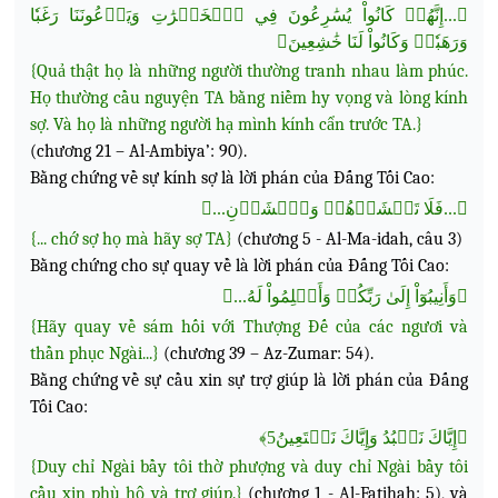
﴿...إِنَّهُمۡ كَانُواْ يُسَٰرِعُونَ فِي ٱلۡخَيۡرَٰتِ وَيَدۡعُونَنَا رَغَبٗا
وَرَهَبٗاۖ وَكَانُواْ لَنَا خَٰشِعِينَ﴾
{Quả thật họ là những người thường tranh nhau
làm phúc.
Họ thường cầu nguyện TA bằng niềm hy vọng và lòng kính
sợ. Và họ là những người hạ mình kính cẩn trước TA.}
(chương 21 – Al-Ambiya’: 90).
Bằng chứng về sự kính sợ là lời phán của Đấng Tối Cao:
﴿...فَلَا تَخۡشَوۡهُمۡ وَٱخۡشَوۡنِ...﴾
{... chớ sợ họ mà hãy sợ TA}
(chương 5 - Al-Ma-idah, câu 3)
Bằng chứng cho sự quay về là lời phán của Đấng Tối Cao:
﴿وَأَنِيبُوٓاْ إِلَىٰ رَبِّكُمۡ وَأَسۡلِمُواْ لَهُ...﴾
{Hãy quay về sám hối với Thượng Đế của các ngươi và
thần phục Ngài...}
(chương 39 – Az-Zumar: 54).
Bằng chứng về sự cầu xin sự trợ giúp là lời phán của Đấng
Tối Cao:
﴿إِيَّاكَ نَعۡبُدُ وَإِيَّاكَ نَسۡتَعِينُ5﴾
{Duy chỉ Ngài bầy tôi thờ phượng và duy chỉ Ngài bầy tôi
cầu xin phù hộ và trợ giúp.}
(chương 1 - Al-Fatihah: 5), và