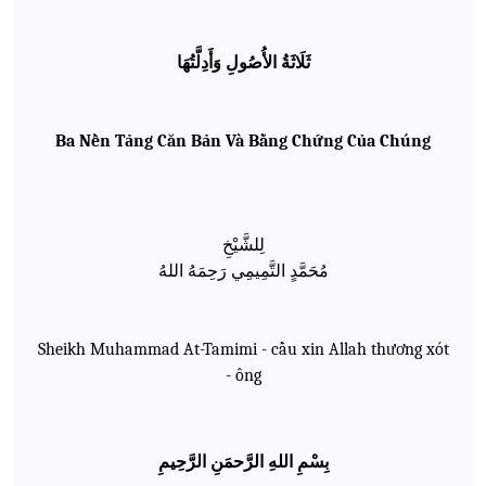
ثَلَاثَةُ الأُصُولِ وَأَدِلَّتُهَا
Ba Nền Tảng Căn Bản Và Bằng Chứng Của Chúng
لِ
لش
ي
خ
م
ح
م
د
الت
م
يم
ي ر
ح
م
ه
الله
Sheikh Muhammad At-Tamimi - cầu xin Allah thương xót
ông -
ب
س
م
الله
الر
حم
ن
الر
ح
يم