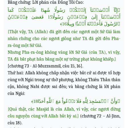
Bằng chứng: Lời phán của Đấng Tối Cao:
﴿إِنَّآ أَرۡسَلۡنَآ إِلَيۡكُمۡ رَسُولٗا شَٰهِدًا عَلَيۡكُمۡ كَمَآ
أَرۡسَلۡنَآ إِلَىٰ فِرۡعَوۡنَ رَسُولٗا15 فَعَصَىٰ فِرۡعَوۡنُ
ٱلرَّسُولَ فَأَخَذۡنَٰهُ أَخۡذٗا وَبِيلٗا16﴾
{Thật vậy, TA (Allah) đã gửi đến các ngươi một Sứ Giả làm
nhân chứng cho các ngươi giống như TA đã gửi đến Pha-
ra-ông một Sứ Giả.
Nhưng Pha-ra-ông không vâng lời Sứ Giả (của TA), vì vậy,
TA đã bắt phạt hắn bằng một sự trừng phạt khủng khiếp.}
[chương 73 - Al-Muzzammil, câu 15, 16].
Thứ hai: Allah không chấp nhận việc bất cứ ai được tổ hợp
cùng với Ngài trong sự thờ phượng,
không Thiên Thần thân
cận, không Nabi được sai đến; và bằng chứng là lời phán
của Ngài:
﴿وَأَنَّ ٱلۡمَسَٰجِدَ لِلَّهِ فَلَا تَدۡعُواْ مَعَ ٱللَّهِ أَحَدٗا18﴾
{Quả thật, các Masjid là của Allah, vì vậy, các ngươi đừng
cầu nguyện cùng với Allah bất kỳ ai.}
(chương 72 – Al-Jinn,
câu 18).