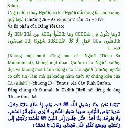
Salah.
(Ngài nhìn thấy Ngươi) cả lúc Ngươi đổi động tác cúi xuống
quỳ lạy.}
(chương 26 – Ash-Shu’ara’, câu 217 – 219).
Và lời phán của Đấng Tối Cao:
﴿وَمَا تَكُونُ فِي شَأۡنٖ وَمَا تَتۡلُواْ مِنۡهُ مِن قُرۡءَانٖ وَلَا
تَعۡمَلُونَ مِنۡ عَمَلٍ إِلَّا كُنَّا عَلَيۡكُمۡ شُهُودًا إِذۡ تُفِيضُونَ
فِيهِ...﴾
{Không một hành động nào của Ngươi (Thiên Sứ
Muhammad), không một đoạn Qur’an nào Ngươi xướng
đọc và không một hành động nào các ngươi (những người
có đức tin) làm mà lại không nằm
dưới sự chứng kiến của
TA (Allah).}
(chương 10 – Yunus: 61). Câu Kinh Qur'an.
Bằng chứng từ Sunnah là Hadith Jibril nổi tiếng do ông
'Umar thuật lại:
"بَيْنَمَا نَحْنُ عِنْدَ رَسُولِ اللَّهِ ﷺ ذَاتَ يَوْمٍ، إِذْ طَلَعَ عَلَيْنَا رَجُلٌ،
شَدِيدُ بَيَاضِ الثِّيَابِ، شَدِيدُ سَوَادِ الشَّعَرِ، لَا يُرَى عَلَيْهِ أَثَرُ السَّفَرِ،
وَلَا يَعْرِفُهُ مِنَّا أَحَدٌ، حَتَّى جَلَسَ إِلَى النَّبِيِّ ﷺ فَأَسْنَدَ رُكْبَتَيْهِ إِلَى
رُكْبَتَيْهِ، وَوَضَعَ كَفَّيْهِ عَلَى فَخِذَيْهِ، وَقَالَ: يَا مُحَمَّدُ !