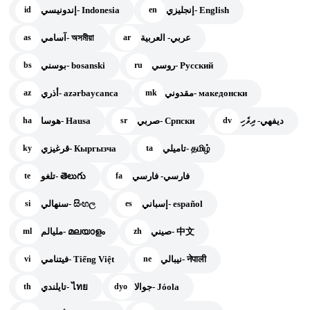
إنجليزي- English
إندونيسي- Indonesia
id
en
عربي- العربية
آسامي- অসমীয়া
as
ar
روسي- Русский
بوسني- bosanski
bs
ru
مقدوني- македонски
أذري- azərbaycanca
az
mk
ديفهي- ދިވެހި
صربي- Српски
هوسا- Hausa
ha
sr
dv
تاميلي- தமிழ்
قرغيزي- Кыргызча
ky
ta
فارسي- فارسي
تلغو- తెలుగు
te
fa
إسباني- español
سنهالي- සිංහල
si
es
صيني- 中文
مليالم- മലയാളം
ml
zh
نيبالي- नेपाली
فيتنامي- Tiếng Việt
vi
ne
جوالا- Jóola
تايلندي- ไทย
th
dyo