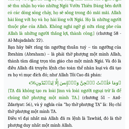
sẽ thu nhận họ vào những Ngôi Vườn Thiên Đàng bên dưới
có các dòng sông chảy, họ sẽ sống trong đó mãi mãi. Allah
hài lòng với họ và họ hài lòng với Ngài.
Họ là những người
thuộc phe của Allah. Không nghi ngờ gì nữa rằng phe của
Allah là những người thắng lợi, thành công.}
(chương 58 -
Al-Mujadalah: 22).
Bạn hãy biết rằng tín ngưỡng thuần tuý – tín ngưỡng của
Ibrahim (Abraham) – là phải thờ phượng một mình Allah,
thành tâm dâng trọn tôn giáo cho một mình Ngài. Và đó là
điều Allah đã truyền lệnh cho toàn thể nhân loại và đã tạo
ra họ vì mục đích đó; như Allah Tối Cao đã phán:
﴿وَمَا خَلَقۡتُ ٱلۡجِنَّ وَٱلۡإِنسَ إِلَّا لِيَعۡبُدُونِ56﴾
{TA đã không tạo ra loài Jinn và loài người ngoại trừ là để
chúng thờ phượng một mình TA.}
(chương 51 – Azd-
Zdariyat: 56), và ý nghĩa của “họ thờ phượng TA” là: Họ chỉ
thờ phượng một mình TA.
Điều vĩ đại nhất mà Allah đã ra lệnh là Tawhid, đó là thờ
phượng duy nhất một mình Allah.