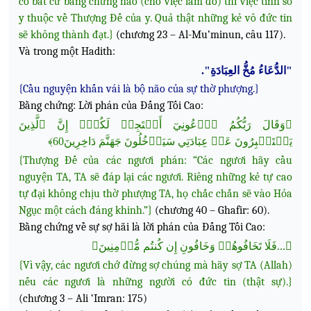
có bất cứ bằng chứng nào (cho việc làm đó) thì việc tính sổ
y thuộc về Thượng Đế của y. Quả thật những kẻ vô đức tin
sẽ không thành đạt.}
(chương 23 – Al-Mu’minun, câu 117).
Và trong một Hadith:
"الدُّعَاءُ مُخُّ العِبَادَةِ".
{Cầu nguyện khấn vái là bộ não của sự thờ phượng.}
Bằng chứng: Lời phán của Đấng Tối Cao:
﴿وَقَالَ رَبُّكُمُ ٱدۡعُونِيٓ أَسۡتَجِبۡ لَكُمۡۚ إِنَّ ٱلَّذِينَ
يَسۡتَكۡبِرُونَ عَنۡ عِبَادَتِي سَيَدۡخُلُونَ جَهَنَّمَ دَاخِرِينَ60﴾
{Thượng Đế của các ngươi phán: “Các ngươi hãy cầu
nguyện TA, TA sẽ đáp lại các ngươi. Riêng những kẻ tự cao
tự đại không chịu thờ phượng TA, họ chắc chắn sẽ vào Hỏa
Ngục một cách đáng khinh.”}
(chương 40 – Ghafir: 60).
Bằng chứng về sự sợ hãi là lời phán của Đấng Tối Cao:
﴿...فَلَا تَخَافُوهُمۡ وَخَافُونِ إِن كُنتُم مُّؤۡمِنِينَ﴾
{Vì vậy, các ngươi chớ đừng sợ chúng mà hãy sợ TA (Allah)
nếu các ngươi là những người có đức tin (thật sự).}
(chương 3 – Ali ‘Imran: 175)