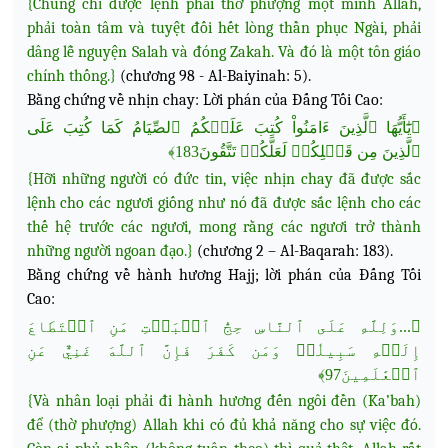
{Chúng chỉ được lệnh phải thờ phượng một mình Allah,
phải toàn tâm và tuyệt đối hết lòng thần phục Ngài, phải
dâng lễ nguyện Salah và đóng Zakah. Và đó là một tôn giáo
chính thống.}
(chương 98 - Al-Baiyinah: 5).
Bằng chứng về nhịn chay: Lời phán của Đấng Tối Cao:
﴿يَٰٓأَيُّهَا ٱلَّذِينَ ءَامَنُواْ كُتِبَ عَلَيۡكُمُ ٱلصِّيَامُ كَمَا كُتِبَ عَلَى
ٱلَّذِينَ مِن قَبۡلِكُمۡ لَعَلَّكُمۡ تَتَّقُونَ183﴾
{Hỡi những người có đức tin, việc nhịn chay đã được sắc
lệnh cho các ngươi giống như nó đã được sắc lệnh cho các
thế hệ trước các ngươi, mong rằng các ngươi trở thành
những người ngoan đạo.}
(chương 2 – Al-Baqarah: 183).
Bằng chứng về hành hương Hajj; lời phán của Đấng Tối
Cao:
وَلِلَّهِ عَلَى ٱلنَّاسِ حِجُّ ٱلۡبَيۡتِ مَنِ ٱسۡتَطَاعَ
...
﴿
إِلَيۡهِ سَبِيلٗاۚ وَمَن كَفَرَ فَإِنَّ ٱللَّهَ غَنِيٌّ عَنِ
ٱلۡعَٰلَمِينَ97﴾
{Và nhân loại phải đi hành hương đến ngôi đền (Ka’bah)
để (thờ phượng) Allah khi có đủ khả năng
cho sự việc đó.