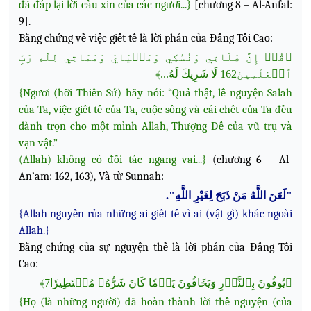
đã đáp lại lời cầu xin của các ngươi...}
[chương 8 – Al-Anfal:
9].
Bằng chứng về việc giết tế là lời phán của Đấng Tối Cao:
﴿قُلۡ إِنَّ صَلَاتِي وَنُسُكِي وَمَحۡيَايَ وَمَمَاتِي لِلَّهِ رَبِّ
ٱلۡعَٰلَمِينَ162 لَا شَرِيكَ لَهُ...﴾
{Ngươi (hỡi Thiên Sứ) hãy nói: “Quả thật, lễ nguyện Salah
của Ta, việc giết tế của Ta, cuộc sống và cái chết của Ta đều
dành trọn cho một mình Allah, Thượng Đế của vũ trụ và
vạn vật.”
(Allah) không có đối tác ngang vai...}
(chương 6 – Al-
An’am: 162, 163), Và từ Sunnah:
"لَعَنَ اللَّهُ مَنْ ذَبَحَ لِغَيْرِ اللَّهِ".
{Allah nguyền rủa những ai giết tế vì ai (vật gì) khác ngoài
Allah.}
Bằng chứng của sự nguyện thề là lời phán của Đấng Tối
Cao:
﴿يُوفُونَ بِٱلنَّذۡرِ وَيَخَافُونَ يَوۡمٗا كَانَ شَرُّهُۥ مُسۡتَطِيرٗا7﴾
{Họ (là những người) đã hoàn thành lời thề nguyện (của