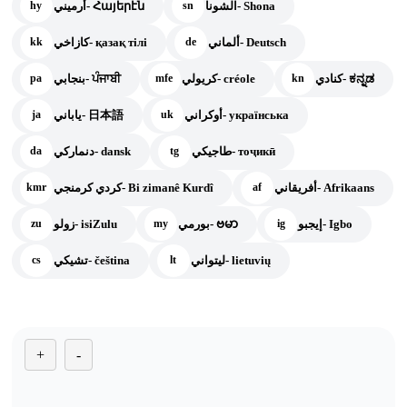
الشونا- Shona
أرميني- Հայերէն
hy
sn
ألماني- Deutsch
كازاخي- қазақ тілі
kk
de
كنادي- ಕನ್ನಡ
كريولي- créole
بنجابي- ਪੰਜਾਬੀ
pa
mfe
kn
أوكراني- українська
ياباني- 日本語
ja
uk
طاجيكي- тоҷикӣ
دنماركي- dansk
da
tg
أفريقاني- Afrikaans
كردي كرمنجي- Bi zimanê Kurdî
kmr
af
إيجبو- Igbo
بورمي- ဗမာ
زولو- isiZulu
zu
my
ig
ليتواني- lietuvių
تشيكي- čeština
cs
lt
+
-