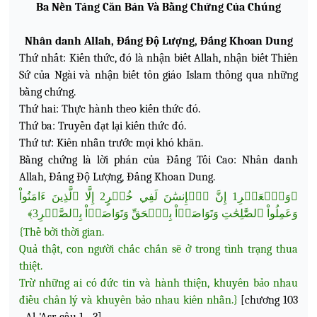
Ba Nền Tảng Căn Bản Và Bằng Chứng Của Chúng
Nhân danh Allah, Đấng Độ Lượng, Đấng Khoan Dung
Thứ nhất: Kiến thức, đó là nhận biết Allah, nhận biết Thiên
Sứ của Ngài và nhận biết tôn giáo Islam thông qua những
bằng chứng.
Thứ hai: Thực hành theo kiến thức đó.
Thứ ba: Truyền đạt lại kiến thức đó.
Thứ tư: Kiên nhẫn trước mọi khó khăn.
Bằng chứng là lời phán của Đấng Tối Cao: Nhân danh
Allah, Đấng Độ Lượng, Đấng Khoan Dung.
﴿وَٱلۡعَصۡرِ1 إِنَّ ٱلۡإِنسَٰنَ لَفِي خُسۡرٍ2 إِلَّا ٱلَّذِينَ ءَامَنُواْ
وَعَمِلُواْ ٱلصَّٰلِحَٰتِ وَتَوَاصَوۡاْ بِٱلۡحَقِّ وَتَوَاصَوۡاْ بِٱلصَّبۡرِ3﴾
{Thề bởi thời gian.
Quả thật, con người chắc chắn sẽ ở trong tình trạng thua
thiệt.
Trừ những ai có đức tin và hành thiện, khuyên bảo nhau
điều chân lý và khuyên bảo nhau kiên nhẫn.}
[chương 103