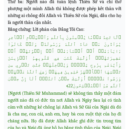
Thứ ba: Người nào đã tuân lệnh Thiên Sứ và chỉ thờ
phượng một mình Allah thì không được phép kết thân với
những ai chống đối Allah và Thiên Sứ của Ngài, dẫu cho họ
là người thân cận nhất.
Bằng chứng: Lời phán của Đấng Tối Cao:
﴿لَّا تَجِدُ قَوۡمٗا يُؤۡمِنُونَ بِٱللَّهِ وَٱلۡيَوۡمِ ٱلۡأٓخِرِ
يُوَآدُّونَ مَنۡ حَآدَّ ٱللَّهَ وَرَسُولَهُۥ وَلَوۡ كَانُوٓاْ
ءَابَآءَهُمۡ أَوۡ أَبۡنَآءَهُمۡ أَوۡ إِخۡوَٰنَهُمۡ أَوۡ
عَشِيرَتَهُمۡۚ أُوْلَٰٓئِكَ كَتَبَ فِي قُلُوبِهِمُ ٱلۡإِيمَٰنَ
وَأَيَّدَهُم بِرُوحٖ مِّنۡهُۖ وَيُدۡخِلُهُمۡ جَنَّٰتٖ تَجۡرِي مِن
تَحۡتِهَا ٱلۡأَنۡهَٰرُ خَٰلِدِينَ فِيهَاۚ رَضِيَ ٱللَّهُ عَنۡهُمۡ
وَرَضُواْ عَنۡهُۚ أُوْلَٰٓئِكَ حِزۡبُ ٱللَّهِۚ أَلَآ إِنَّ حِزۡبَ
ٱللَّهِ هُمُ ٱلۡمُفۡلِحُونَ22﴾
{Ngươi (Thiên Sứ Muhammad) sẽ không tìm thấy một đám
người nào đã có đức tin nơi Allah và Ngày Sau lại có tình
cảm với những kẻ chống lại Allah và Sứ Giả của Ngài dù đó
là cha mẹ, con cái, anh em, hay bà con ruột thịt của họ đi
chăng nữa. Họ đã được Allah khắc ghi đức tin trong tim
của họ và Ngài đã ủng hộ họ bằng tinh thần của Ngài. Ngài