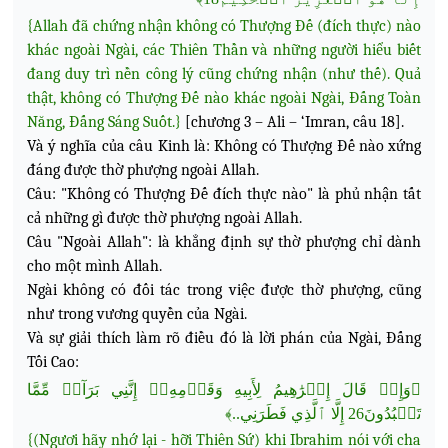
{Allah đã chứng nhận không có Thượng Đế (đích thực) nào
khác ngoài Ngài, các Thiên Thần và những người hiểu biết
đang duy trì nền công lý cũng chứng nhận (như thế). Quả
thật, không có Thượng Đế nào khác ngoài Ngài, Đấng Toàn
Năng, Đấng Sáng Suốt.}
[chương 3 – Ali – ‘Imran, câu 18].
Và ý nghĩa của câu Kinh là: Không có Thượng Đế nào xứng
đáng được thờ phượng ngoài Allah.
Câu: "Không có Thượng Đế đích thực nào" là phủ nhận tất
cả những gì được thờ phượng ngoài Allah.
Câu "Ngoài Allah": là khẳng định sự thờ phượng chỉ dành
cho một mình Allah.
Ngài không có đối tác trong việc được thờ phượng, cũng
như trong vương quyền của Ngài.
Và sự giải thích làm rõ điều đó là lời phán của Ngài, Đấng
Tối Cao:
﴿وَإِذۡ قَالَ إِبۡرَٰهِيمُ لِأَبِيهِ وَقَوۡمِهِۦٓ إِنَّنِي بَرَآءٞ مِّمَّا
تَعۡبُدُونَ26 إِلَّا ٱلَّذِي فَطَرَنِي..﴾
{(Ngươi hãy nhớ lại - hỡi Thiên Sứ) khi Ibrahim nói với cha