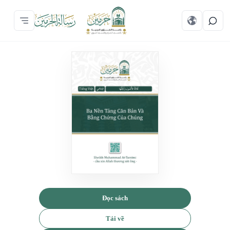
Đọc sách
Tải về