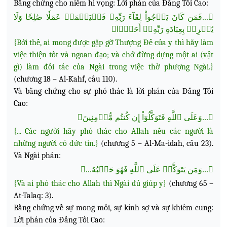
Bằng chứng cho niềm hi vọng: Lời phán của Đấng Tối Cao:
﴿...فَمَن كَانَ يَرۡجُواْ لِقَآءَ رَبِّهِۦ فَلۡيَعۡمَلۡ عَمَلٗا صَٰلِحٗا وَلَا
يُشۡرِكۡ بِعِبَادَةِ رَبِّهِۦٓ أَحَدَۢا﴾
{Bởi thế, ai mong được gặp gỡ Thượng Đế của y thì hãy làm
việc thiện tốt và ngoan đạo; và chớ đừng dựng một ai (vật
gì) làm đối tác của Ngài trong việc thờ phượng Ngài.}
(chương 18 – Al-Kahf, câu 110).
Và bằng chứng cho sự phó thác là lời phán của Đấng Tối
Cao:
﴿...وَعَلَى ٱللَّهِ فَتَوَكَّلُوٓاْ إِن كُنتُم مُّؤۡمِنِينَ﴾
{... Các người hãy phó thác cho Allah nếu các người là
những người có đức tin.}
(chương 5 – Al-Ma-idah, câu 23).
Và Ngài phán:
﴿...وَمَن يَتَوَكَّلۡ عَلَى ٱللَّهِ فَهُوَ حَسۡبُهُ...﴾
{Và ai phó thác cho Allah thì Ngài đủ giúp y}
(chương 65 –
At-Talaq: 3).
Bằng chứng về sự mong mỏi, sự kính sợ và sự khiêm cung:
Lời phán của Đấng Tối Cao: