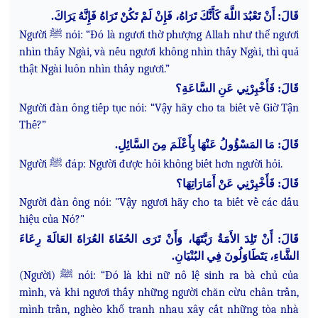
قَالَ: أَنْ تَعْبُدَ اللَّهَ كَأَنَّكَ تَرَاهُ، فَإِنْ لَمْ تَكُنْ تَرَاهُ فَإِنَّهُ يَرَاكَ.
Người ﷺ nói: “Đó là ngươi thờ phượng Allah như thể ngươi
nhìn thấy Ngài, và nếu ngươi không nhìn thấy Ngài, thì quả
thật Ngài luôn nhìn thấy ngươi.”
قَالَ: فَأَخْبِرْنِي عَنِ السَّاعَةِ؟
Người đàn ông tiếp tục nói: “Vậy hãy cho ta biết về Giờ Tận
Thế?”
قَالَ: مَا المَسْؤُولُ عَنْهَا بِأَعْلَمَ مِنَ السَّائِلِ.
Người ﷺ đáp: Người được hỏi không biết hơn người hỏi.
قَالَ: فَأَخْبِرْنِي عَنْ أَمَارَاتِهَا؟
Người đàn ông nói: "Vậy ngươi hãy cho ta biết về các dấu
hiệu của Nó?"
قَالَ: أَنْ تَلِدَ الأَمَةُ رَبَّتَهَا، وَأَنْ تَرَى الحُفَاةَ العُرَاةَ العَالَةَ رِعَاءَ
الشَّاءِ، يَتَطَاوَلُونَ فِي البُنْيَانِ.
(Người) ﷺ nói: “Đó là khi nữ nô lệ sinh ra bà chủ của
mình, và khi ngươi thấy những người chăn cừu chân trần,
mình trần, nghèo khổ tranh nhau xây cất những tòa nhà