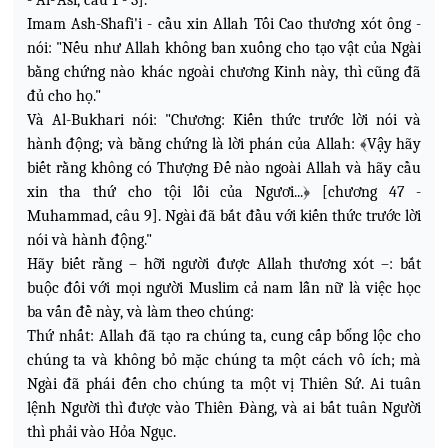
- Al-'Asr, câu 1 - 3].
Imam Ash-Shafi'i - cầu xin Allah Tối Cao thương xót ông -
nói: "Nếu như Allah không ban xuống cho tạo vật của Ngài
bằng chứng nào khác ngoài chương
Kinh này, thì cũng đã
đủ cho họ."
Và Al-Bukhari nói: "Chương: Kiến thức trước lời nói và
hành động; và bằng chứng là lời phán của Allah: ﴾Vậy hãy
biết rằng không có Thượng Đế nào ngoài Allah và hãy cầu
xin tha thứ cho tội lỗi của Ngươi...﴿ [chương 47 -
Muhammad, câu 9]. Ngài đã bắt đầu với kiến thức trước lời
nói và hành động."
Hãy biết rằng – hỡi người được Allah thương xót –: bắt
buộc đối với mọi người Muslim cả nam lẫn nữ là việc học
ba vấn đề này, và làm theo chúng:
Thứ nhất: Allah đã tạo ra chúng ta, cung cấp bổng lộc cho
chúng ta và không bỏ mặc chúng ta một cách vô ích; mà
Ngài đã phái đến cho chúng ta một vị Thiên Sứ. Ai tuân
lệnh Người thì được vào Thiên Đàng, và ai bất tuân Người
thì phải vào Hỏa Ngục.