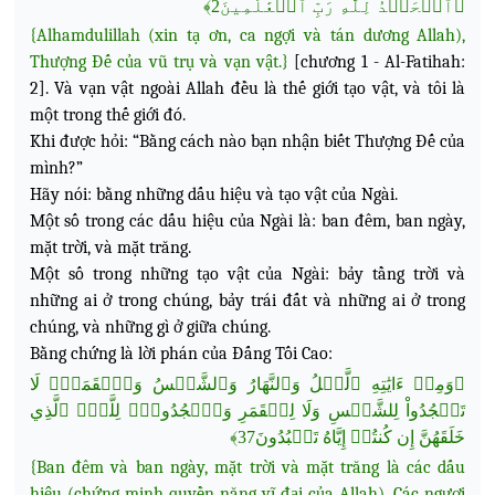
﴿ٱلۡحَمۡدُ لِلَّهِ رَبِّ ٱلۡعَٰلَمِينَ2﴾
{Alhamdulillah (xin tạ ơn, ca ngợi và tán dương Allah),
Thượng Đế của vũ trụ và vạn vật.}
[chương 1 - Al-Fatihah:
2]. Và vạn vật ngoài Allah đều là thế giới tạo vật, và tôi là
một trong thế giới đó.
Khi được hỏi: “Bằng cách nào bạn nhận biết Thượng Đế của
mình?”
Hãy nói: bằng những dấu hiệu và tạo vật của Ngài.
Một số trong các dấu hiệu của Ngài là: ban đêm, ban ngày,
mặt trời, và mặt trăng.
Một số trong những tạo vật của Ngài: bảy tầng trời và
những ai ở trong chúng, bảy trái đất và những ai ở trong
chúng, và những gì ở giữa chúng.
Bằng chứng là lời phán của Đấng Tối Cao:
﴿وَمِنۡ ءَايَٰتِهِ ٱلَّيۡلُ وَٱلنَّهَارُ وَٱلشَّمۡسُ وَٱلۡقَمَرُۚ لَا
تَسۡجُدُواْ لِلشَّمۡسِ وَلَا لِلۡقَمَرِ وَٱسۡجُدُواْۤ لِلَّهِۤ ٱلَّذِي
خَلَقَهُنَّ إِن كُنتُمۡ إِيَّاهُ تَعۡبُدُونَ37﴾
{Ban đêm và ban ngày, mặt trời và mặt trăng là các dấu
hiệu (chứng minh quyền năng vĩ đại của Allah). Các ngươi