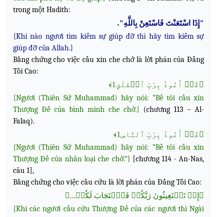
trong một Hadith:
"إِذَا اسْتَعَنْتَ فَاسْتَعِنْ بِاللَّهِ".
{Khi nào ngươi tìm kiếm sự giúp đỡ thì hãy tìm kiếm sự
giúp đỡ của Allah.}
Bằng chứng cho việc cầu xin che chở là lời phán
của Đấng
Tối Cao:
﴿قُلۡ أَعُوذُ بِرَبِّ ٱلۡفَلَقِ1﴾
{Ngươi (Thiên Sứ Muhammad) hãy nói: “Bề tôi cầu xin
Thượng Đế của bình minh che chở.}
(chương 113 – Al-
Falaq).
﴿قُلۡ أَعُوذُ بِرَبِّ ٱلنَّاسِ1﴾
{Ngươi (Thiên Sứ Muhammad) hãy nói: “Bề tôi cầu xin
Thượng Đế của nhân loại che chở.”}
[chương 114 - An-Nas,
câu 1],
Bằng chứng cho việc cầu cứu là lời phán của Đấng Tối Cao:
﴿إِذۡ تَسۡتَغِيثُونَ رَبَّكُمۡ فَٱسۡتَجَابَ لَكُمۡ...﴾
{Khi các ngươi cầu cứu Thượng Đế của các ngươi thì Ngài