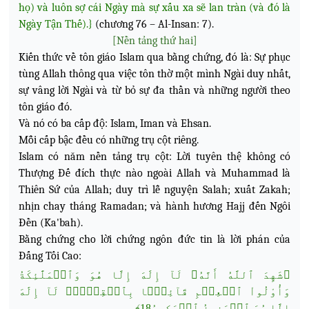
họ) và luôn sợ cái Ngày mà sự xấu xa sẽ lan tràn (và đó là
Ngày Tận Thế).}
(chương 76 – Al-Insan: 7).
[Nền tảng thứ hai]
Kiến thức về tôn giáo Islam qua bằng chứng, đó là: Sự phục
tùng Allah thông qua việc tôn thờ một mình Ngài duy nhất,
sự vâng lời Ngài và từ bỏ sự đa thần và những người theo
tôn giáo đó.
Và nó có ba cấp độ: Islam, Iman và Ehsan.
Mỗi cấp bậc đều có những trụ cột riêng.
Islam có năm nền tảng trụ cột: Lời tuyên thệ không có
Thượng Đế đích thực nào ngoài Allah và Muhammad là
Thiên Sứ của Allah; duy trì lễ nguyện Salah; xuất Zakah;
nhịn chay tháng Ramadan; và hành hương Hajj đến Ngôi
Đền (Ka'bah).
Bằng chứng cho lời chứng ngôn đức tin là lời phán của
Đấng Tối Cao:
﴿شَهِدَ ٱللَّهُ أَنَّهُۥ لَآ إِلَٰهَ إِلَّا هُوَ وَٱلۡمَلَٰٓئِكَةُ
وَأُوْلُواْ ٱلۡعِلۡمِ قَآئِمَۢا بِٱلۡقِسۡطِۚ لَآ إِلَٰهَ
إِلَّا
هُوَ ٱلۡعَزِيزُ ٱلۡحَكِيمُ18﴾