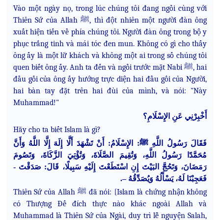
Vào một ngày nọ, trong lúc chúng tôi đang ngồi cùng với
Thiên Sứ của Allah ﷺ, thì đột nhiên một người đàn ông
xuất hiện tiến về phía chúng tôi. Người đàn ông trong bộ y
phục trắng tinh và mái tóc đen mun. Không có gì cho thấy
ông ấy là một lữ khách và không một ai trong số chúng tôi
quen biết ông ấy. Anh ta đến và ngồi trước mặt Nabi ﷺ, hai
đầu gối của ông ấy hướng trực diện hai đầu gối của Người,
hai bàn tay đặt trên hai đùi của mình, và nói: "Này
Muhammad!"
أَخْبِرْنِي عَنِ الإِسْلَامِ؟
Hãy cho ta biết Islam là gì?
فَقَالَ رَسُولُ اللَّهِ ﷺ: الإِسْلَامُ: أَنْ تَشْهَدَ أَلَّا إِلَهَ إِلَّا اللَّهُ وَأَنَّ
مُحَمَّدًا رَسُولُ اللَّهِ، وَتُقِيمَ الصَّلَاةَ، وَتُؤْتِيَ الزَّكَاةَ، وَتَصُومَ
رَمَضَانَ، وَتَحُجَّ البَيْتَ إِنِ اسْتَطَعْتَ إِلَيْهِ سَبِيلًا، قَالَ: صَدَقْتَ -
فَعَجِبْنَا لَهُ، يَسْأَلُهُ وَيُصَدِّقُهُ –.
Thiên Sứ của Allah ﷺ đã nói: {Islam là chứng
nhận không
có Thượng Đế đích thực nào khác ngoài Allah và
Muhammad là Thiên Sứ của Ngài, duy trì lễ nguyện Salah,