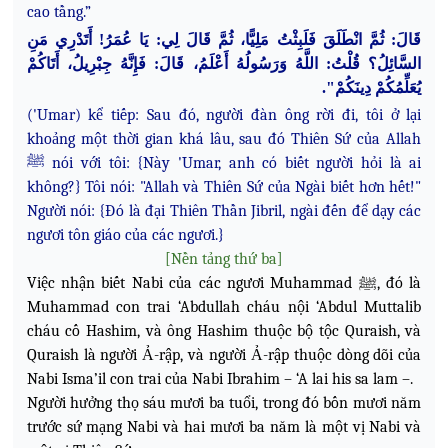
cao tầng.”
قَالَ: ثُمَّ انْطَلَقَ فَلَبِثْتُ مَلِيًّا، ثُمَّ قَالَ لِي: يَا عُمَرُ! أَتَدْرِي مَنِ
السَّائِلُ؟ قُلْتُ: اللَّهُ وَرَسُولُهُ أَعْلَمُ، قَالَ: فَإِنَّهُ جِبْرِيلُ، أَتَاكُمْ
يُعَلِّمُكُمْ دِينَكُمْ".
('Umar) kể tiếp: Sau đó, người đàn ông rời đi, tôi ở lại
khoảng một thời gian khá lâu, sau đó Thiên Sứ của Allah
ﷺ nói với tôi: {Này 'Umar, anh có biết người hỏi là ai
không?} Tôi nói: "Allah và Thiên Sứ của Ngài biết hơn hết!"
Người nói: {Đó là đại Thiên Thần Jibril, ngài đến để dạy các
ngươi tôn giáo của các ngươi.}
[Nền tảng thứ ba]
Việc nhận biết Nabi của các ngươi Muhammad ﷺ, đó là
Muhammad con trai ‘Abdullah cháu nội ‘Abdul Muttalib
cháu cố Hashim, và ông Hashim thuộc bộ tộc Quraish, và
Quraish là người Ả-rập, và người Ả-rập thuộc dòng dõi của
Nabi Isma’il con trai của Nabi Ibrahim – ‘A lai his sa lam –.
Người hưởng thọ sáu mươi ba tuổi, trong đó bốn mươi năm
trước sứ mạng Nabi và hai mươi ba năm là một vị Nabi và