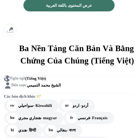
عرض المحتوى باللغة العربية
Ba Nền Tảng Căn Bản Và Bằng
Chứng Của Chúng (Tiếng Việt)
(Tiếng Việt)
Ngôn ngữ
الشيخ محمد التميمي
Biên soạn:
Các bản dịch khác
47
أردو- اردو
سواحيلي- Kiswahili
sw
ur
فرنسي- Français
هنجاري مجري- magyar
hu
fr
بنغالي- বাংলা
هندي- हिन्दी
hi
bn