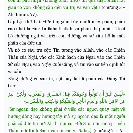
Còn ai phủ nhận (không tuân theo) thì quả thật, Allah rất
giàu có vốn không cần đến vũ trụ và vạn vật.}
(chương 3 –
Ali ‘Imran: 97).
Cấp bậc thứ hai: Đức tin; gồm bảy mươi mấy phần, phần
cao nhất là câu: Lā ilāha illallāh, và phần thấp nhất là loại
bỏ chướng ngại vật trên con đường, và sự xấu hổ là một
phần của đức tin.
Và nó có sáu trụ cột: Tin tưởng vào Allah, vào các Thiên
Thần của Ngài, vào các Kinh Sách của Ngài, vào các Thiên
Sứ của Ngài, vào Ngày Cuối Cùng, và tin vào sự tiền định tốt
và xấu.
Bằng chứng về sáu trụ cột này là lời phán của Đấng Tối
Cao:
﴿لَّيۡسَ ٱلۡبِرَّ أَن تُوَلُّواْ وُجُوهَكُمۡ قِبَلَ ٱلۡمَشۡرِقِ وَٱلۡمَغۡرِبِ وَلَٰكِنَّ ٱلۡبِرَّ
مَنۡ ءَامَنَ بِٱللَّهِ وَٱلۡيَوۡمِ ٱلۡأٓخِرِ وَٱلۡمَلَٰٓئِكَةِ وَٱلۡكِتَٰبِ وَٱلنَّبِيِّـۧنَ...﴾
{Sự ngoan đạo không phải ở việc các ngươi quay mặt về
hướng đông hay hướng tây mà sự ngoan đạo là một người
phải có đức tin nơi Allah, nơi cõi Đời Sau, nơi các vị Thiên
Thần, nơi Kinh Sách và nơi các vị Nabi...}
(chương 2 – Al-