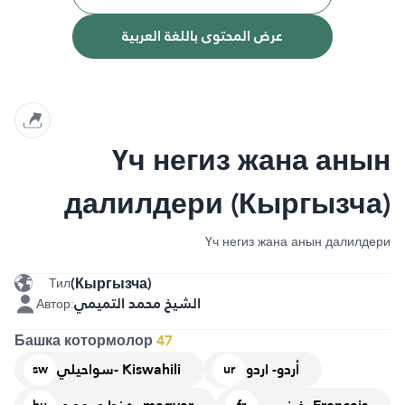
عرض المحتوى باللغة العربية
Үч негиз жана анын
далилдери (Кыргызча)
Үч негиз жана анын далилдери
(Кыргызча)
Тил
الشيخ محمد التميمي
Автор:
Башка котормолор
47
أردو- اردو
سواحيلي- Kiswahili
sw
ur