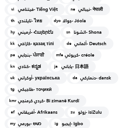
نيبالي- नेपाली
فيتنامي- Tiếng Việt
vi
ne
جوالا- Jóola
تايلندي- ไทย
th
dyo
الشونا- Shona
أرميني- Հայերէն
hy
sn
ألماني- Deutsch
كازاخي- қазақ тілі
kk
de
كريولي- créole
بنجابي- ਪੰਜਾਬੀ
pa
mfe
ياباني- 日本語
كنادي- ಕನ್ನಡ
kn
ja
دنماركي- dansk
أوكراني- українська
uk
da
طاجيكي- тоҷикӣ
tg
كردي كرمنجي- Bi zimanê Kurdî
kmr
زولو- isiZulu
أفريقاني- Afrikaans
af
zu
إيجبو- Igbo
بورمي- ဗမာ
my
ig