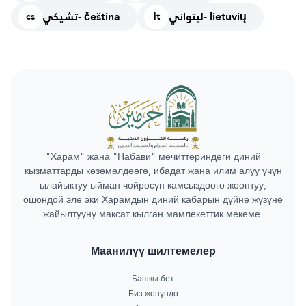
ليتواني- lietuvių
تشيكي- čeština
cs
lt
"Харам" жана "Набави" мечиттериндеги диний
кызматтарды көзөмөлдөөгө, ибадат жана илим алуу үчүн
ылайыктуу ыйман чөйрөсүн камсыздоого жооптуу,
ошондой эле эки Харамдын диний кабарын дүйнө жүзүнө
жайылтууну максат кылган мамлекеттик мекеме.
Маанилүү шилтемелер
Башкы бет
Биз жөнүндө