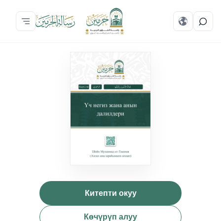
Китепти окуу
Көчүрүп алуу