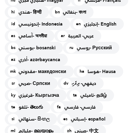
فرنسي- Français
هنجاري مجري- magyar
hu
fr
بنغالي- বাংলা
هندي- हिन्दी
hi
bn
إنجليزي- English
إندونيسي- Indonesia
id
en
عربي- العربية
آسامي- অসমীয়া
as
ar
روسي- Русский
بوسني- bosanski
bs
ru
أذري- azərbaycanca
az
هوسا- Hausa
مقدوني- македонски
mk
ha
ديفهي- ދިވެހި
صربي- Српски
sr
dv
تاميلي- தமிழ்
قرغيزي- Кыргызча
ky
ta
فارسي- فارسي
تلغو- తెలుగు
te
fa
إسباني- español
سنهالي- සිංහල
si
es
صيني- 中文
مليالم- മലയാളം
ml
zh