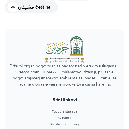
تشيكي- čeština
cs
Državni organ odgovoran za nadzor nad vjerskim uslugama u
Svetom hramu u Mekki i Poslanikovoj džamiji, pružanje
odgovarajućeg imanskog ambijenta za ibadet i učenje, te
jačanje globalne vjerske poruke Dva časna harema.
Bitni linkovi
Početna stranica
O nama
Satisfaction Survey