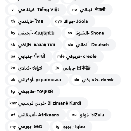
نيبالي- नेपाली
فيتنامي- Tiếng Việt
vi
ne
جوالا- Jóola
تايلندي- ไทย
th
dyo
الشونا- Shona
أرميني- Հայերէն
hy
sn
ألماني- Deutsch
كازاخي- қазақ тілі
kk
de
كريولي- créole
بنجابي- ਪੰਜਾਬੀ
pa
mfe
ياباني- 日本語
كنادي- ಕನ್ನಡ
kn
ja
دنماركي- dansk
أوكراني- українська
uk
da
طاجيكي- тоҷикӣ
tg
كردي كرمنجي- Bi zimanê Kurdî
kmr
زولو- isiZulu
أفريقاني- Afrikaans
af
zu
إيجبو- Igbo
بورمي- ဗမာ
my
ig