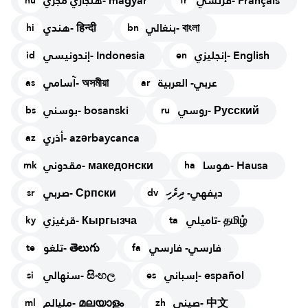
فرنسي- Français
هنجاري مجري- magyar
hu
fr
بنغالي- বাংলা
هندي- हिन्दी
hi
bn
إنجليزي- English
إندونيسي- Indonesia
id
en
عربي- العربية
آسامي- অসমীয়া
as
ar
روسي- Русский
بوسني- bosanski
bs
ru
أذري- azərbaycanca
az
هوسا- Hausa
مقدوني- македонски
mk
ha
ديفهي- ދިވެހި
صربي- Српски
sr
dv
تاميلي- தமிழ்
قرغيزي- Кыргызча
ky
ta
فارسي- فارسي
تلغو- తెలుగు
te
fa
إسباني- español
سنهالي- සිංහල
si
es
صيني- 中文
مليالم- മലയാളം
ml
zh