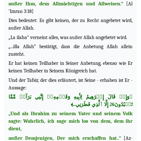
außer Ihm, dem Allmächtigen und Allweisen.“
[Al
'Imran 3:18]
Dies bedeutet: Es gibt keinen, der zu Recht angebetet wird,
außer Allah.
„La ilaha“ verneint alles, was außer Allah angebetet wird.
„...illa Allah“ bestätigt, dass die Anbetung Allah allein
zusteht.
Er hat keinen Teilhaber in Seiner Anbetung, ebenso wie Er
keinen Teilhaber in Seinem Königreich hat.
Und der Tafsir, der dies erläutert, ist Seine - erhaben ist Er -
Aussage:
﴿وَإِذۡ قَالَ إِبۡرَٰهِيمُ لِأَبِيهِ وَقَوۡمِهِۦٓ إِنَّنِي بَرَآءٞ مِّمَّا
تَعۡبُدُونَ26 إِلَّا ٱلَّذِي فَطَرَنِي..﴾
„Und als Ibrahim zu seinem Vater und seinem Volk
sagte: Wahrlich, ich sage mich los von dem, dem ihr
dient,
außer Demjenigen, Der mich erschaffen hat..“
[Az-