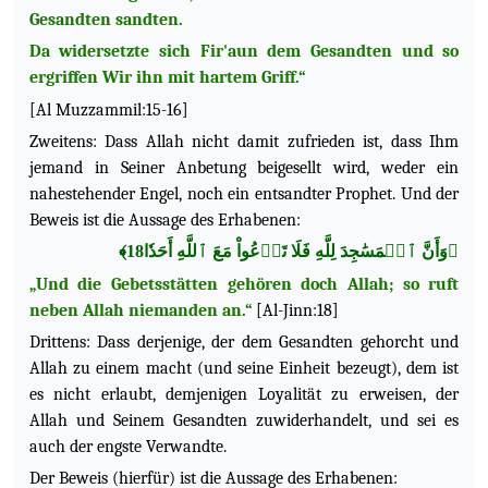
Gesandten sandten.
Da widersetzte sich Fir'aun dem Gesandten und so
ergriffen Wir ihn mit hartem Griff.“
[Al Muzzammil:15-16]
Zweitens: Dass Allah nicht damit zufrieden ist, dass Ihm
jemand in Seiner Anbetung beigesellt wird, weder ein
nahestehender Engel, noch ein entsandter Prophet. Und der
Beweis ist die Aussage des Erhabenen:
﴿وَأَنَّ ٱلۡمَسَٰجِدَ لِلَّهِ فَلَا تَدۡعُواْ مَعَ ٱللَّهِ أَحَدٗا18﴾
„Und die Gebetsstätten gehören doch Allah; so ruft
neben Allah niemanden an.“
[Al-Jinn:18]
Drittens: Dass derjenige, der dem Gesandten gehorcht und
Allah zu einem macht (und seine Einheit bezeugt), dem ist
es nicht erlaubt, demjenigen Loyalität zu erweisen, der
Allah und Seinem Gesandten zuwiderhandelt, und sei es
auch der engste Verwandte.
Der Beweis (hierfür) ist die Aussage des Erhabenen: