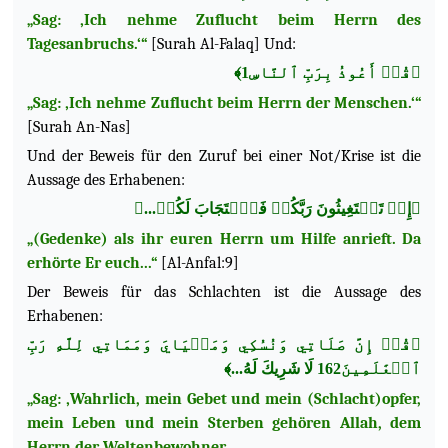
„Sag: ‚Ich nehme Zuflucht beim Herrn des
Tagesanbruchs.‘“
[Surah Al-Falaq] Und:
﴿قُلۡ أَعُوذُ بِرَبِّ ٱلنَّاسِ1﴾
„Sag: ‚Ich nehme Zuflucht beim Herrn der Menschen.‘“
[Surah An-Nas]
Und der Beweis für den Zuruf bei einer Not/Krise ist die
Aussage des Erhabenen:
﴿إِذۡ تَسۡتَغِيثُونَ رَبَّكُمۡ فَٱسۡتَجَابَ لَكُمۡ...﴾
„(Gedenke) als ihr euren Herrn um Hilfe anrieft. Da
erhörte Er euch...“
[Al-Anfal:9]
Der Beweis für das Schlachten ist die Aussage des
Erhabenen:
﴿قُلۡ إِنَّ صَلَاتِي وَنُسُكِي وَمَحۡيَايَ وَمَمَاتِي لِلَّهِ رَبِّ
ٱلۡعَٰلَمِينَ162 لَا شَرِيكَ لَهُ...﴾
„Sag: ‚Wahrlich, mein Gebet und mein (Schlacht)opfer,
mein Leben und mein Sterben gehören Allah, dem
Herrn der Weltenbewohner.