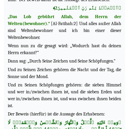
﴿ٱلۡحَمۡدُ لِلَّهِ رَبِّ ٱلۡعَٰلَمِينَ2﴾
„Das Lob gebührt Allah, dem Herrn der
Welten(bewohner).“
[Al-Fatihah:2] Und alles außer Allah
sind Weltenbewohner und ich bin einer dieser
Weltenbewohner.
Wenn nun zu dir gesagt wird: „Wodurch hast du deinen
Herrn erkannt?“
Dann sag: „Durch Seine Zeichen und Seine Schöpfungen.“
Und zu Seinen Zeichen gehören die Nacht und der Tag, die
Sonne und der Mond.
Und zu Seinen Schöpfungen gehören: die sieben Himmel
und wer in/zwischen ihnen ist, und die sieben Erden und
wer in/zwischen ihnen ist, und was zwischen ihnen beiden
ist.
Der Beweis (hierfür) ist die Aussage des Erhabenen:
﴿وَمِنۡ ءَايَٰتِهِ ٱلَّيۡلُ وَٱلنَّهَارُ وَٱلشَّمۡسُ وَٱلۡقَمَرُۚ لَا