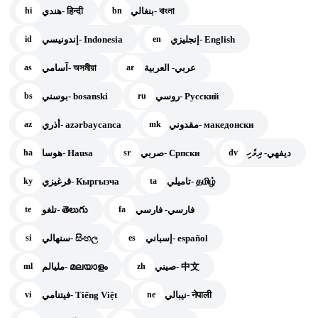
بنغالي- বাংলা
هندي- हिन्दी
hi
bn
إنجليزي- English
إندونيسي- Indonesia
id
en
عربي- العربية
آسامي- অসমীয়া
as
ar
روسي- Русский
بوسني- bosanski
bs
ru
مقدوني- македонски
أذري- azərbaycanca
az
mk
ديفهي- ދިވެހި
صربي- Српски
هوسا- Hausa
ha
sr
dv
تاميلي- தமிழ்
قرغيزي- Кыргызча
ky
ta
فارسي- فارسي
تلغو- తెలుగు
te
fa
إسباني- español
سنهالي- සිංහල
si
es
صيني- 中文
مليالم- മലയാളം
ml
zh
نيبالي- नेपाली
فيتنامي- Tiếng Việt
vi
ne