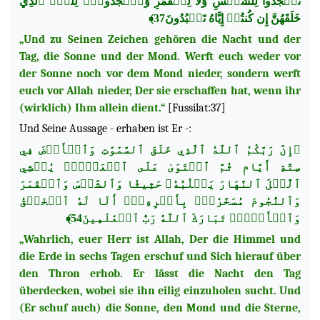
تَسۡجُدُواْ لِلشَّمۡسِ وَلَا لِلۡقَمَرِ وَٱسۡجُدُواْۤ لِلَّهِۤ ٱلَّذِي
خَلَقَهُنَّ إِن كُنتُمۡ إِيَّاهُ تَعۡبُدُونَ37﴾
„Und zu Seinen Zeichen gehören die Nacht und der
Tag, die Sonne und der Mond. Werft euch weder vor
der Sonne noch vor dem Mond nieder, sondern werft
euch vor Allah nieder, Der sie erschaffen hat, wenn ihr
(wirklich) Ihm allein dient.“
[Fussilat:37]
Und Seine Aussage - erhaben ist Er -:
﴿إِنَّ رَبَّكُمُ ٱللَّهُ ٱلَّذِي خَلَقَ ٱلسَّمَٰوَٰتِ وَٱلۡأَرۡضَ فِي
سِتَّةِ أَيَّامٖ ثُمَّ ٱسۡتَوَىٰ عَلَى ٱلۡعَرۡشِۖ يُغۡشِي
ٱلَّيۡلَ ٱلنَّهَارَ يَطۡلُبُهُۥ حَثِيثٗا وَٱلشَّمۡسَ وَٱلۡقَمَرَ
وَٱلنُّجُومَ مُسَخَّرَٰتِۭ بِأَمۡرِهِۦٓۗ أَلَا لَهُ ٱلۡخَلۡقُ
وَٱلۡأَمۡرُۗ تَبَارَكَ ٱللَّهُ رَبُّ ٱلۡعَٰلَمِينَ54﴾
„Wahrlich, euer Herr ist Allah, Der die Himmel und
die Erde in sechs Tagen erschuf und Sich hierauf über
den Thron erhob. Er lässt die Nacht den Tag
überdecken, wobei sie ihn eilig einzuholen sucht. Und
(Er schuf auch) die Sonne, den Mond und die Sterne,