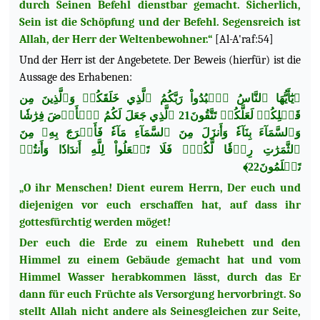
durch Seinen Befehl dienstbar gemacht. Sicherlich,
Sein ist die Schöpfung und der Befehl. Segensreich ist
Allah, der Herr der Weltenbewohner.“
[Al-A'raf:54]
Und der Herr ist der Angebetete. Der Beweis (hierfür) ist die
Aussage des Erhabenen:
﴿يَٰٓأَيُّهَا ٱلنَّاسُ ٱعۡبُدُواْ رَبَّكُمُ ٱلَّذِي خَلَقَكُمۡ وَٱلَّذِينَ مِن
قَبۡلِكُمۡ لَعَلَّكُمۡ تَتَّقُونَ21 ٱلَّذِي جَعَلَ لَكُمُ ٱلۡأَرۡضَ فِرَٰشٗا
وَٱلسَّمَآءَ بِنَآءٗ وَأَنزَلَ مِنَ ٱلسَّمَآءِ مَآءٗ
فَأَخۡرَجَ بِهِۦ مِنَ
ٱلثَّمَرَٰتِ رِزۡقٗا لَّكُمۡۖ فَلَا تَجۡعَلُواْ لِلَّهِ أَندَادٗا وَأَنتُمۡ
تَعۡلَمُونَ22﴾
„O ihr Menschen! Dient eurem Herrn, Der euch und
diejenigen vor euch erschaffen hat, auf dass ihr
gottesfürchtig werden möget!
Der euch die Erde zu einem Ruhebett und den
Himmel zu einem Gebäude gemacht hat und vom
Himmel Wasser herabkommen lässt, durch das Er
dann für euch Früchte als Versorgung hervorbringt. So
stellt Allah nicht andere als Seinesgleichen zur Seite,