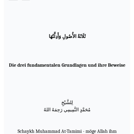
ثَلَاثَةُ الأُصُولِ وَأَدِلَّتُهَا
Die drei fundamentalen Grundlagen und ihre Beweise
لِ
لش
ي
خ
م
ح
م
د
الت
م
يم
ي ر
ح
م
ه
الله
Schaykh Muhammad At-Tamimi - möge Allah ihm