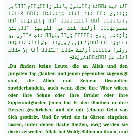
﴿لَّا تَجِدُ قَوۡمٗا يُؤۡمِنُونَ بِٱللَّهِ وَٱلۡيَوۡمِ ٱلۡأٓخِرِ
يُوَآدُّونَ مَنۡ حَآدَّ ٱللَّهَ وَرَسُولَهُۥ وَلَوۡ كَانُوٓاْ
ءَابَآءَهُمۡ أَوۡ أَبۡنَآءَهُمۡ أَوۡ إِخۡوَٰنَهُمۡ أَوۡ
عَشِيرَتَهُمۡۚ أُوْلَٰٓئِكَ كَتَبَ فِي قُلُوبِهِمُ ٱلۡإِيمَٰنَ
وَأَيَّدَهُم بِرُوحٖ مِّنۡهُۖ وَيُدۡخِلُهُمۡ جَنَّٰتٖ تَجۡرِي مِن
تَحۡتِهَا ٱلۡأَنۡهَٰرُ خَٰلِدِينَ فِيهَاۚ رَضِيَ ٱللَّهُ عَنۡهُمۡ
وَرَضُواْ عَنۡهُۚ أُوْلَٰٓئِكَ حِزۡبُ ٱللَّهِۚ أَلَآ إِنَّ حِزۡبَ
ٱللَّهِ هُمُ ٱلۡمُفۡلِحُونَ22﴾
„Du findest keine Leute, die an Allah und den
Jüngsten Tag glauben und jenen gegenüber zugeneigt
sind, die Allah und Seinem Gesandten
zuwiderhandeln, auch wenn diese ihre Väter wären
oder ihre Söhne oder ihre Brüder oder ihre
Sippenmitglieder. Jenen hat Er den Glauben in ihre
Herzen geschrieben und sie mit (einem) Geist von
Sich gestärkt. Und Er wird sie in Gärten eingehen
lassen, unter denen Bäche fließen, ewig werden sie
darin verweilen. Allah hat Wohlgefallen an ihnen, und