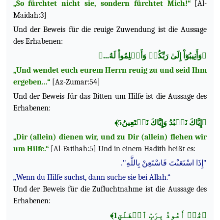
„So fürchtet nicht sie, sondern fürchtet Mich!“
[Al-
Maidah:3]
Und der Beweis für die reuige Zuwendung ist die Aussage
des Erhabenen:
﴿وَأَنِيبُوٓاْ إِلَىٰ رَبِّكُمۡ وَأَسۡلِمُواْ لَهُ...﴾
„Und wendet euch eurem Herrn reuig zu und seid Ihm
ergeben...“
[Az-Zumar:54]
Und der Beweis für das Bitten um Hilfe ist die Aussage des
Erhabenen:
﴿إِيَّاكَ نَعۡبُدُ وَإِيَّاكَ نَسۡتَعِينُ5﴾
„Dir (allein) dienen wir, und zu Dir (allein) flehen wir
um Hilfe.“
[Al-Fatihah:5] Und in einem Hadith heißt es:
"إِذَا اسْتَعَنْتَ فَاسْتَعِنْ بِاللَّهِ".
„Wenn du Hilfe suchst, dann suche sie bei Allah.“
Und der Beweis für die Zufluchtnahme ist die
Aussage des
Erhabenen:
﴿قُلۡ أَعُوذُ بِرَبِّ ٱلۡفَلَقِ1﴾