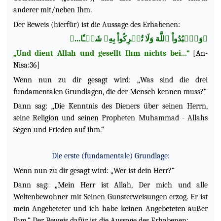
anderer mit/neben Ihm.
Der Beweis (hierfür) ist die Aussage des Erhabenen:
﴿وَٱعۡبُدُواْ ٱللَّهَ وَلَا تُشۡرِكُواْ بِهِۦ شَيۡـٔٗا...﴾
„Und dient Allah und gesellt Ihm nichts bei...“
[An-
Nisa:36]
Wenn nun zu dir gesagt wird: „Was sind die drei
fundamentalen Grundlagen, die der Mensch kennen muss?“
Dann sag: „Die Kenntnis des Dieners über seinen Herrn,
seine Religion und seinen Propheten Muhammad - Allahs
Segen und Frieden auf ihm.“
Die erste (fundamentale) Grundlage:
Wenn nun zu dir gesagt wird: „Wer ist dein Herr?“
Dann sag: „Mein Herr ist Allah, Der mich und alle
Weltenbewohner mit Seinen Gunsterweisungen erzog. Er ist
mein Angebeteter und ich habe keinen Angebeteten außer
Ihm.“ Der Beweis dafür ist die Aussage des Erhabenen: