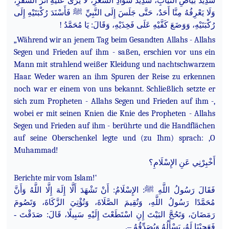
شَدِيدُ بَيَاضِ الثِّيَابِ، شَدِيدُ سَوَادِ الشَّعَرِ، لَا يُرَى عَلَيْهِ أَثَرُ السَّفَرِ،
وَلَا يَعْرِفُهُ مِنَّا أَحَدٌ، حَتَّى جَلَسَ إِلَى النَّبِيِّ ﷺ فَأَسْنَدَ رُكْبَتَيْهِ إِلَى
رُكْبَتَيْهِ، وَوَضَعَ كَفَّيْهِ عَلَى فَخِذَيْهِ، وَقَالَ: يَا مُحَمَّدُ !
„Während wir an jenem Tag beim Gesandten Allahs - Allahs
Segen und Frieden auf ihm - saßen, erschien vor uns ein
Mann mit strahlend weißer Kleidung und nachtschwarzem
Haar. Weder waren an ihm Spuren der Reise zu erkennen
noch war er einem von uns bekannt. Schließlich setzte er
sich zum Propheten - Allahs Segen und Frieden auf ihm -,
wobei er mit seinen Knien die Knie des Propheten - Allahs
Segen und Frieden auf ihm - berührte und die Handflächen
auf seine Oberschenkel legte und (zu Ihm) sprach: ‚O
Muhammad!
أَخْبِرْنِي عَنِ الإِسْلَامِ؟
Berichte mir vom Islam!‘
فَقَالَ رَسُولُ اللَّهِ ﷺ: الإِسْلَامُ: أَنْ تَشْهَدَ أَلَّا إِلَهَ إِلَّا اللَّهُ وَأَنَّ
مُحَمَّدًا رَسُولُ اللَّهِ، وَتُقِيمَ الصَّلَاةَ، وَتُؤْتِيَ الزَّكَاةَ، وَتَصُومَ
رَمَضَانَ، وَتَحُجَّ البَيْتَ إِنِ اسْتَطَعْتَ إِلَيْهِ سَبِيلًا، قَالَ: صَدَقْتَ -
فَعَجِبْنَا لَهُ، يَسْأَلُهُ وَيُصَدِّقُهُ –.