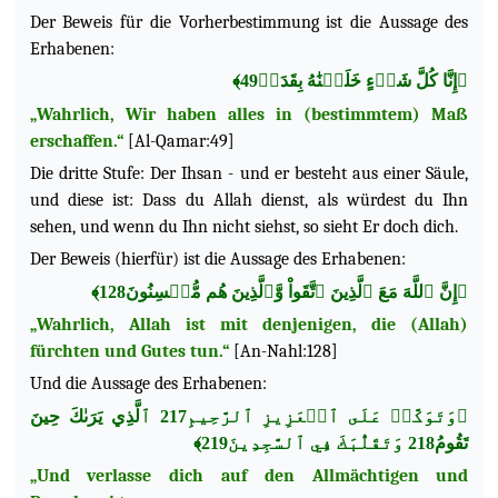
Der Beweis für die Vorherbestimmung ist die Aussage des
Erhabenen:
﴿إِنَّا كُلَّ شَيۡءٍ خَلَقۡنَٰهُ بِقَدَرٖ49﴾
„Wahrlich, Wir haben alles in (bestimmtem) Maß
erschaffen.“
[Al-Qamar:49]
Die dritte Stufe: Der Ihsan - und er besteht aus einer Säule,
und diese ist: Dass du Allah dienst, als würdest du Ihn
sehen, und wenn du Ihn nicht siehst, so sieht Er doch dich.
Der Beweis (hierfür) ist die Aussage des Erhabenen:
﴿إِنَّ ٱللَّهَ مَعَ ٱلَّذِينَ ٱتَّقَواْ وَّٱلَّذِينَ هُم مُّحۡسِنُونَ128﴾
„Wahrlich, Allah ist mit denjenigen, die (Allah)
fürchten und Gutes tun.“
[An-Nahl:128]
Und die Aussage des Erhabenen:
﴿وَتَوَكَّلۡ عَلَى ٱلۡعَزِيزِ ٱلرَّحِيمِ217 ٱلَّذِي يَرَىٰكَ حِينَ
تَقُومُ218 وَتَقَلُّبَكَ فِي ٱلسَّٰجِدِينَ219﴾
„Und verlasse dich auf den Allmächtigen und