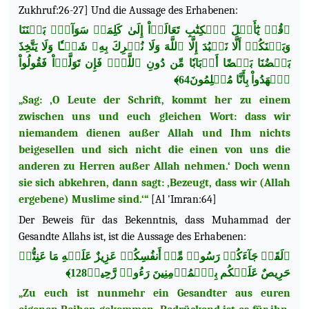
Zukhruf:26-27] Und die Aussage des Erhabenen:
﴿قُلۡ يَٰٓأَهۡلَ ٱلۡكِتَٰبِ تَعَالَوۡاْ إِلَىٰ كَلِمَةٖ سَوَآءِۭ بَيۡنَنَا
وَبَيۡنَكُمۡ أَلَّا نَعۡبُدَ إِلَّا ٱللَّهَ وَلَا نُشۡرِكَ بِهِۦ شَيۡـٔٗا وَلَا يَتَّخِذَ
بَعۡضُنَا بَعۡضًا أَرۡبَابٗا مِّن دُونِ ٱللَّهِۚ فَإِن تَوَلَّوۡاْ فَقُولُواْ
ٱشۡهَدُواْ بِأَنَّا مُسۡلِمُونَ64﴾
„Sag: ‚O Leute der Schrift, kommt her zu einem
zwischen uns und euch gleichen Wort: dass wir
niemandem dienen außer Allah und Ihm nichts
beigesellen und sich nicht die einen von uns die
anderen zu Herren außer Allah nehmen.‘ Doch wenn
sie sich abkehren, dann sagt: ‚Bezeugt, dass wir (Allah
ergebene) Muslime sind.‘“
[Al 'Imran:64]
Der Beweis für das Bekenntnis, dass Muhammad der
Gesandte Allahs ist, ist die Aussage des Erhabenen:
﴿لَقَدۡ جَآءَكُمۡ رَسُولٞ مِّنۡ أَنفُسِكُمۡ عَزِيزٌ عَلَيۡهِ مَا عَنِتُّمۡ
حَرِيصٌ عَلَيۡكُم بِٱلۡمُؤۡمِنِينَ رَءُوفٞ رَّحِيمٞ128﴾
„Zu euch ist nunmehr ein Gesandter aus euren