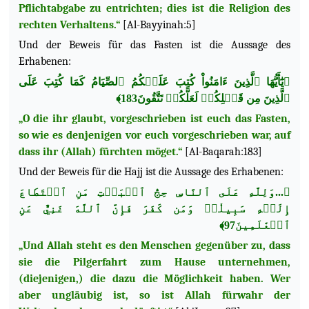
Pflichtabgabe zu entrichten; dies ist die Religion des
rechten Verhaltens.“
[Al-Bayyinah:5]
Und der Beweis für das Fasten ist die Aussage des
Erhabenen:
﴿يَٰٓأَيُّهَا ٱلَّذِينَ ءَامَنُواْ كُتِبَ عَلَيۡكُمُ ٱلصِّيَامُ كَمَا كُتِبَ عَلَى
ٱلَّذِينَ مِن قَبۡلِكُمۡ لَعَلَّكُمۡ تَتَّقُونَ183﴾
„O die ihr glaubt, vorgeschrieben ist euch das Fasten,
so wie es denjenigen vor euch vorgeschrieben war, auf
dass ihr (Allah) fürchten möget.“
[Al-Baqarah:183]
Und der Beweis für die Hajj ist die Aussage des Erhabenen:
وَلِلَّهِ عَلَى ٱلنَّاسِ حِجُّ ٱلۡبَيۡتِ مَنِ ٱسۡتَطَاعَ
...
﴿
إِلَيۡهِ سَبِيلٗاۚ وَمَن كَفَرَ فَإِنَّ ٱللَّهَ غَنِيٌّ عَنِ
ٱلۡعَٰلَمِينَ97﴾
„Und Allah steht es den Menschen gegenüber zu, dass
sie die Pilgerfahrt zum Hause unternehmen,
(diejenigen,) die dazu die Möglichkeit haben. Wer
aber ungläubig ist, so ist Allah fürwahr der