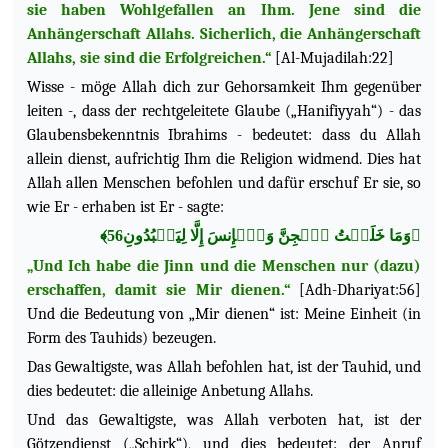
sie haben Wohlgefallen an Ihm. Jene sind die
Anhängerschaft Allahs. Sicherlich, die Anhängerschaft
Allahs, sie sind die Erfolgreichen.“
[Al-Mujadilah:22]
Wisse - möge Allah dich zur Gehorsamkeit Ihm gegenüber
leiten -, dass der rechtgeleitete Glaube („Hanifiyyah“) - das
Glaubensbekenntnis Ibrahims - bedeutet: dass du Allah
allein dienst, aufrichtig Ihm die Religion widmend. Dies hat
Allah allen Menschen befohlen und dafür erschuf Er sie, so
wie
Er - erhaben ist Er - sagte:
﴿وَمَا خَلَقۡتُ ٱلۡجِنَّ وَٱلۡإِنسَ إِلَّا لِيَعۡبُدُونِ56﴾
„Und Ich habe die Jinn und die Menschen nur (dazu)
erschaffen, damit sie Mir dienen.“
[Adh-Dhariyat:56]
Und die Bedeutung von „Mir dienen“ ist: Meine Einheit (in
Form des Tauhids) bezeugen.
Das Gewaltigste, was Allah befohlen hat, ist der Tauhid, und
dies bedeutet: die alleinige Anbetung Allahs.
Und das Gewaltigste, was Allah verboten hat, ist der
Götzendienst („Schirk“), und dies bedeutet: der Anruf