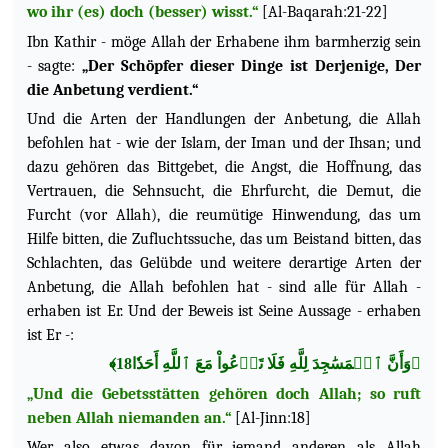
wo ihr (es) doch (besser) wisst.“
[Al-Baqarah:21-22]
Ibn Kathir - möge Allah der Erhabene ihm barmherzig sein
- sagte:
„Der Schöpfer dieser Dinge ist Derjenige, Der
die Anbetung verdient.“
Und die Arten der Handlungen der Anbetung, die Allah
befohlen hat - wie der Islam, der Iman und der Ihsan; und
dazu gehören das Bittgebet, die Angst, die Hoffnung, das
Vertrauen, die Sehnsucht, die Ehrfurcht, die Demut, die
Furcht (vor Allah), die reumütige Hinwendung, das um
Hilfe bitten, die Zufluchtssuche, das um Beistand bitten, das
Schlachten, das Gelübde und weitere derartige Arten der
Anbetung, die Allah befohlen hat - sind alle für Allah -
erhaben ist Er. Und der Beweis ist Seine Aussage - erhaben
ist Er -:
﴿وَأَنَّ ٱلۡمَسَٰجِدَ لِلَّهِ فَلَا تَدۡعُواْ مَعَ ٱللَّهِ أَحَدٗا18﴾
„Und die Gebetsstätten gehören doch Allah; so ruft
neben Allah niemanden an.“
[Al-Jinn:18]
Wer also etwas davon für jemand anderen als Allah