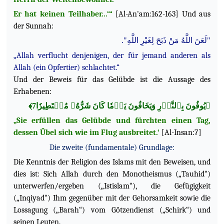
Er hat keinen Teilhaber...‘“
[Al-An'am:162-163] Und aus
der Sunnah:
"لَعَنَ اللَّهُ مَنْ ذَبَحَ لِغَيْرِ اللَّهِ".
„Allah verflucht denjenigen, der für jemand anderen als
Allah (ein Opfertier) schlachtet.“
Und der Beweis für das Gelübde ist die Aussage des
Erhabenen:
﴿يُوفُونَ بِٱلنَّذۡرِ وَيَخَافُونَ يَوۡمٗا كَانَ شَرُّهُۥ مُسۡتَطِيرٗا7﴾
„Sie erfüllen das Gelübde und fürchten einen Tag,
dessen Übel sich wie im Flug ausbreitet.‘
[Al-Insan:7]
Die zweite (fundamentale) Grundlage:
Die Kenntnis der Religion des Islams mit den Beweisen, und
dies ist: Sich Allah durch den Monotheismus („Tauhid“)
unterwerfen/ergeben („Istislam“), die Gefügigkeit
(„Inqiyad“) Ihm gegenüber mit der Gehorsamkeit sowie die
Lossagung („Barah“) vom Götzendienst („Schirk“) und
seinen Leuten.