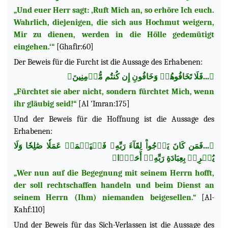
„Und euer Herr sagt: ‚Ruft Mich an, so erhöre Ich euch.
Wahrlich, diejenigen, die sich aus Hochmut weigern,
Mir zu dienen, werden in die Hölle gedemütigt
eingehen.‘“
[Ghafir:60]
Der Beweis für die Furcht ist die Aussage des
Erhabenen:
﴿...فَلَا تَخَافُوهُمۡ وَخَافُونِ إِن كُنتُم مُّؤۡمِنِينَ﴾
„Fürchtet sie aber nicht, sondern fürchtet Mich, wenn
ihr gläubig seid!“
[Al 'Imran:175]
Und der Beweis für die Hoffnung ist die Aussage des
Erhabenen:
﴿...فَمَن كَانَ يَرۡجُواْ لِقَآءَ رَبِّهِۦ فَلۡيَعۡمَلۡ عَمَلٗا صَٰلِحٗا وَلَا
يُشۡرِكۡ بِعِبَادَةِ رَبِّهِۦٓ أَحَدَۢا﴾
„Wer nun auf die Begegnung mit seinem Herrn hofft,
der soll rechtschaffen handeln und beim Dienst an
seinem Herrn (Ihm) niemanden beigesellen.“
[Al-
Kahf:110]
Und der Beweis für das Sich-Verlassen ist die Aussage des