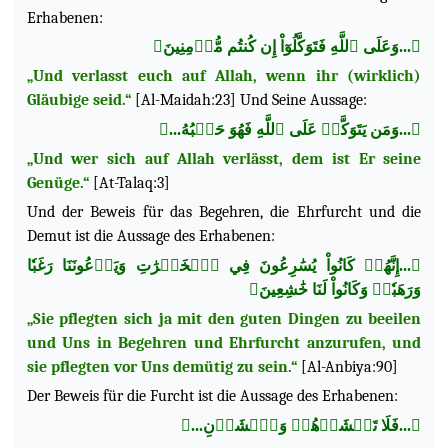
Erhabenen:
﴿...وَعَلَى ٱللَّهِ فَتَوَكَّلُوٓاْ إِن كُنتُم مُّؤۡمِنِينَ﴾
„Und verlasst euch auf Allah, wenn ihr (wirklich)
Gläubige seid.“
[Al-Maidah:23] Und Seine Aussage:
﴿...وَمَن يَتَوَكَّلۡ عَلَى ٱللَّهِ فَهُوَ حَسۡبُهُ...﴾
„Und wer sich auf Allah verlässt, dem ist Er seine
Genüge.“
[At-Talaq:3]
Und der Beweis für das Begehren, die Ehrfurcht und die
Demut ist die Aussage des Erhabenen:
﴿...إِنَّهُمۡ كَانُواْ يُسَٰرِعُونَ فِي ٱلۡخَيۡرَٰتِ وَيَدۡعُونَنَا رَغَبٗا
وَرَهَبٗاۖ وَكَانُواْ لَنَا
خَٰشِعِينَ﴾
„Sie pflegten sich ja mit den guten Dingen zu beeilen
und Uns in Begehren und Ehrfurcht anzurufen, und
sie pflegten vor Uns demütig zu sein.“
[Al-Anbiya:90]
Der Beweis für die Furcht ist die Aussage des Erhabenen:
﴿...فَلَا تَخۡشَوۡهُمۡ وَٱخۡشَوۡنِ...﴾