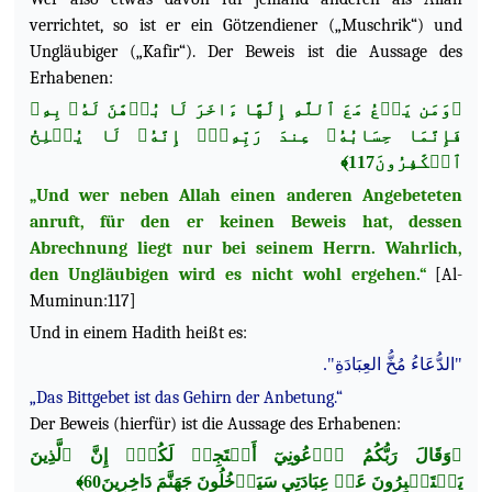
verrichtet, so ist er ein Götzendiener („Muschrik“) und
Ungläubiger („Kafir“). Der Beweis ist die Aussage des
Erhabenen:
﴿وَمَن يَدۡعُ مَعَ ٱللَّهِ إِلَٰهًا ءَاخَرَ لَا بُرۡهَٰنَ لَهُۥ بِهِۦ
فَإِنَّمَا حِسَابُهُۥ عِندَ رَبِّهِۦٓۚ إِنَّهُۥ لَا يُفۡلِحُ
ٱلۡكَٰفِرُونَ117﴾
„Und wer neben Allah einen anderen Angebeteten
anruft, für den er keinen Beweis hat, dessen
Abrechnung liegt nur bei seinem Herrn. Wahrlich,
den Ungläubigen wird es nicht wohl ergehen.“
[Al-
Muminun:117]
Und in einem Hadith heißt es:
"الدُّعَاءُ مُخُّ العِبَادَةِ".
„Das Bittgebet ist das Gehirn der Anbetung.“
Der Beweis (hierfür) ist die Aussage des Erhabenen:
﴿وَقَالَ رَبُّكُمُ ٱدۡعُونِيٓ أَسۡتَجِبۡ لَكُمۡۚ إِنَّ ٱلَّذِينَ
يَسۡتَكۡبِرُونَ عَنۡ عِبَادَتِي سَيَدۡخُلُونَ جَهَنَّمَ دَاخِرِينَ60﴾