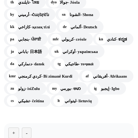
جوالا- Jóola
تايلندي- ไทย
th
dyo
الشونا- Shona
أرميني- Հայերէն
hy
sn
ألماني- Deutsch
كازاخي- қазақ тілі
kk
de
كنادي- ಕನ್ನಡ
كريولي- créole
بنجابي- ਪੰਜਾਬੀ
pa
mfe
kn
أوكراني- українська
ياباني- 日本語
ja
uk
طاجيكي- тоҷикӣ
دنماركي- dansk
da
tg
أفريقاني- Afrikaans
كردي كرمنجي- Bi zimanê Kurdî
kmr
af
إيجبو- Igbo
بورمي- ဗမာ
زولو- isiZulu
zu
my
ig
ليتواني- lietuvių
تشيكي- čeština
cs
lt
+
-