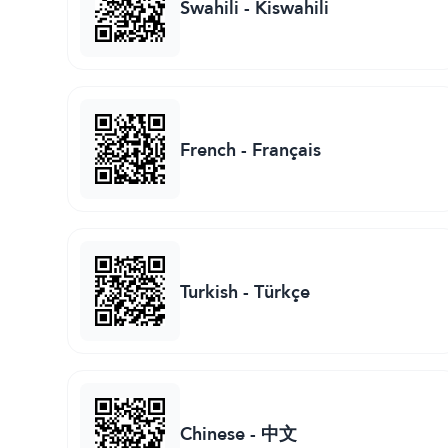
Swahili
-
Kiswahili
French
-
Français
Turkish
-
Türkçe
Chinese
-
中文