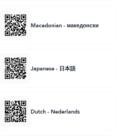
Macedonian
-
македонски
Japanese
-
日本語
Dutch
-
Nederlands