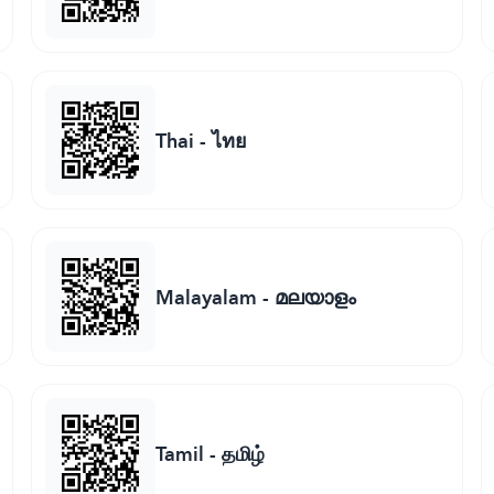
Thai
-
ไทย
Malayalam
-
മലയാളം
Tamil
-
தமிழ்