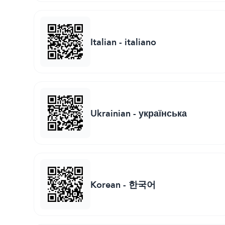
Italian
-
italiano
Ukrainian
-
українська
Korean
-
한국어