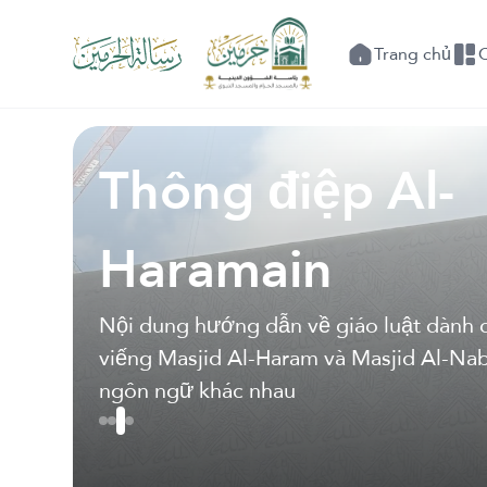
Trang chủ
Thông điệp Al-
Haramain
Nội dung hướng dẫn về giáo luật dành 
viếng Masjid Al-Haram và Masjid Al-Na
ngôn ngữ khác nhau