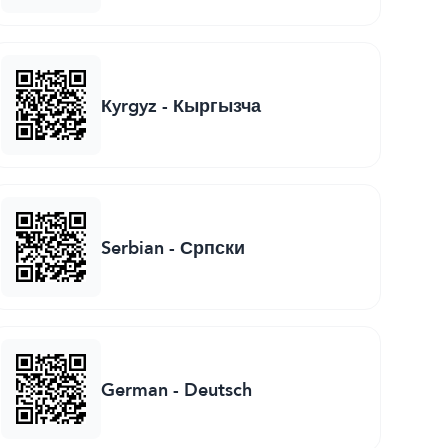
Кyrgyz
-
Кыргызча
Serbian
-
Српски
German
-
Deutsch