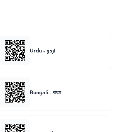
Urdu
-
اردو
Bengali
-
বাংলা