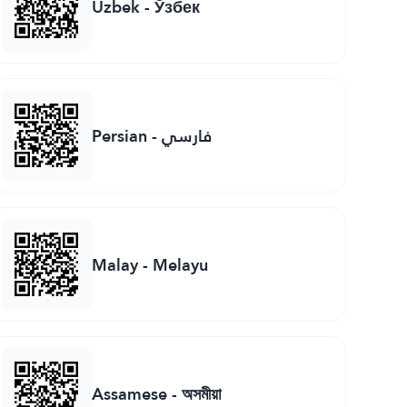
Uzbek
-
Ўзбек
Persian
-
فارسي
Malay
-
Melayu
Assamese
-
অসমীয়া