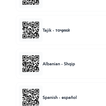
Tajik
-
тоҷикӣ
Albanian
-
Shqip
Spanish
-
español