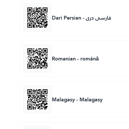
Dari Persian
-
فارسی دری
Romanian
-
română
Malagasy
-
Malagasy