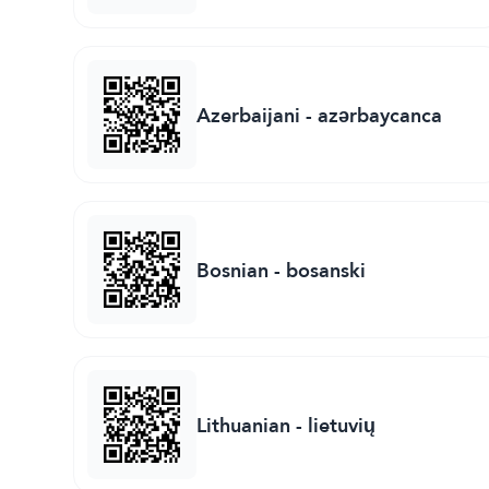
Azerbaijani
-
azərbaycanca
Bosnian
-
bosanski
Lithuanian
-
lietuvių