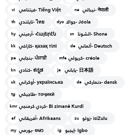
نيبالي- नेपाली
فيتنامي- Tiếng Việt
vi
ne
جوالا- Jóola
تايلندي- ไทย
th
dyo
الشونا- Shona
أرميني- Հայերէն
hy
sn
ألماني- Deutsch
كازاخي- қазақ тілі
kk
de
كريولي- créole
بنجابي- ਪੰਜਾਬੀ
pa
mfe
ياباني- 日本語
كنادي- ಕನ್ನಡ
kn
ja
دنماركي- dansk
أوكراني- українська
uk
da
طاجيكي- тоҷикӣ
tg
كردي كرمنجي- Bi zimanê Kurdî
kmr
زولو- isiZulu
أفريقاني- Afrikaans
af
zu
إيجبو- Igbo
بورمي- ဗမာ
my
ig