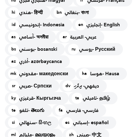
فرنسي- Français
هنجاري مجري- magyar
hu
fr
بنغالي- বাংলা
هندي- हिन्दी
hi
bn
إنجليزي- English
إندونيسي- Indonesia
id
en
عربي- العربية
آسامي- অসমীয়া
as
ar
روسي- Русский
بوسني- bosanski
bs
ru
أذري- azərbaycanca
az
هوسا- Hausa
مقدوني- македонски
mk
ha
ديفهي- ދިވެހި
صربي- Српски
sr
dv
تاميلي- தமிழ்
قرغيزي- Кыргызча
ky
ta
فارسي- فارسي
تلغو- తెలుగు
te
fa
إسباني- español
سنهالي- සිංහල
si
es
صيني- 中文
مليالم- മലയാളം
ml
zh