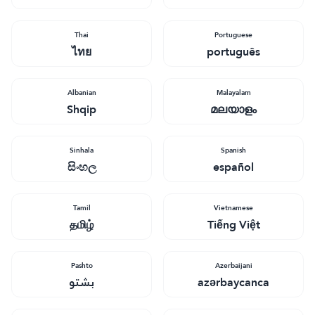
Thai
Portuguese
ไทย
português
Albanian
Malayalam
Shqip
മലയാളം
Sinhala
Spanish
සිංහල
español
Tamil
Vietnamese
தமிழ்
Tiếng Việt
Pashto
Azerbaijani
بشتو
azərbaycanca