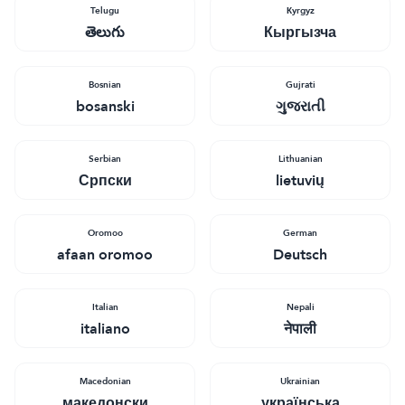
Telugu
Кyrgyz
తెలుగు
Кыргызча
Bosnian
Gujrati
bosanski
ગુજરાતી
Serbian
Lithuanian
Српски
lietuvių
Oromoo
German
afaan oromoo
Deutsch
Italian
Nepali
italiano
नेपाली
Macedonian
Ukrainian
македонски
українська