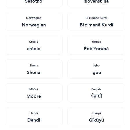
Sesotho
slovenščina
Norwegian
Bi zimanê Kurdî
Norwegian
Bi zimanê Kurdî
Creole
Yoruba
créole
Èdè Yorùbá
Shona
Igbo
Shona
Igbo
Mõõré
Punjabi
Mõõré
ਪੰਜਾਬੀ
Dendi
Kikuyu
Dendi
Gĩkũyũ