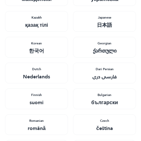
Kazakh
Japanese
қазақ тілі
日本語
Korean
Georgian
한국어
ქართული
Dutch
Dari Persian
Nederlands
فارسی دری
Finnish
Bulgarian
suomi
български
Romanian
Czech
română
čeština