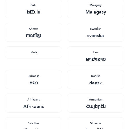
Zulu
Malagasy
isiZulu
Malagasy
Khmer
Swedish
ភាសាខ្មែរ
svenska
Jóola
Lao
ພາສາລາວ
Burmese
Danish
ဗမာ
dansk
Afrikaans
Armenian
Afrikaans
Հայերէն
Sesotho
Slovene