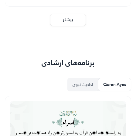
بیشتر
برنامه‌های ارشادی
Quran Ayas
احادیث نبوی
حُجُرات
ای مردم، ما شما را از [آمیزش] مرد و زنى آفریدیم و به