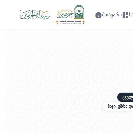
მთავარი
ს
ყველ
ჰაჯი, უმრა დ