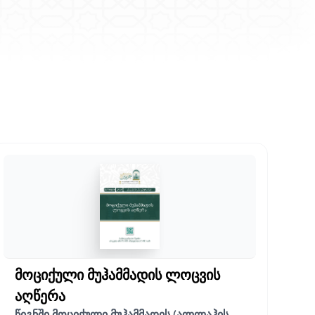
მოციქული მუჰამმადის ლოცვის
აღწერა
წიგნში მოციქული მუჰამმადის (ალლაჰის