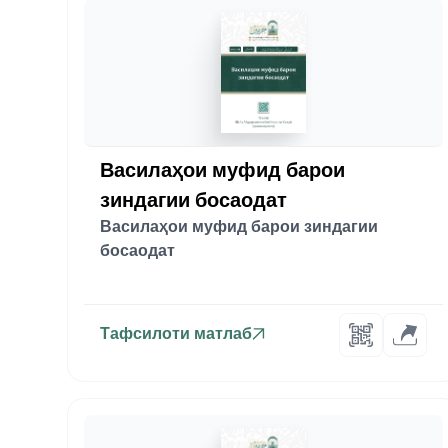
Василаҳои муфид барои
зиндагии босаодат
Василаҳои муфид барои зиндагии
босаодат
Тафсилоти матлаб