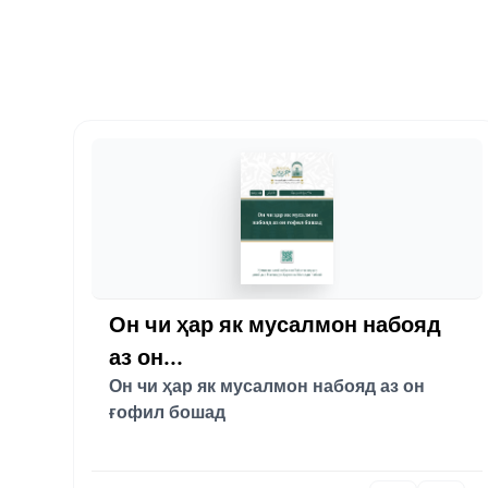
Он чи ҳар як мусалмон набояд
аз он...
Он чи ҳар як мусалмон набояд аз он
ғофил бошад