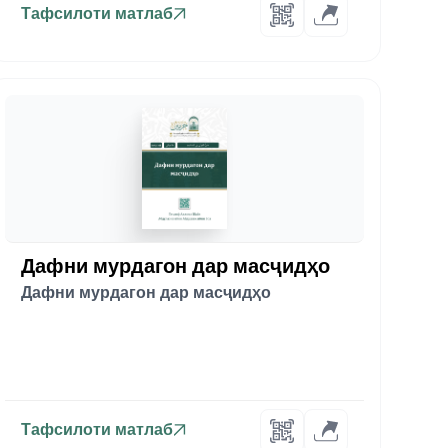
Тафсилоти матлаб
Дафни мурдагон дар масҷидҳо
Дафни мурдагон дар масҷидҳо
Тафсилоти матлаб