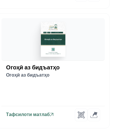
Огоҳӣ аз бидъатҳо
Огоҳӣ аз бидъатҳо
Тафсилоти матлаб