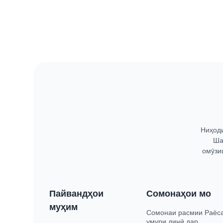
Ниҳоди
Ша
омӯзи
Пайвандҳои
Сомонаҳои мо
муҳим
Сомонаи расмии Раёс
умури динӣ дар