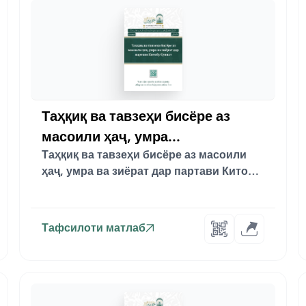
Таҳқиқ ва тавзеҳи бисёре аз
масоили ҳаҷ, умра...
Таҳқиқ ва тавзеҳи бисёре аз масоили
ҳаҷ, умра ва зиёрат дар партави Китобу
Сунна...
Тафсилоти матлаб