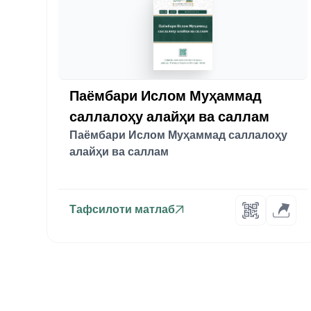
Паёмбари Ислом Муҳаммад
саллалоҳу алайҳи ва саллам
Паёмбари Ислом Муҳаммад саллалоҳу
алайҳи ва саллам
Тафсилоти матлаб