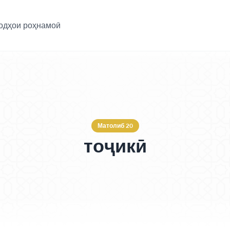
одҳои роҳнамоӣ
Матолиб 20
тоҷикӣ