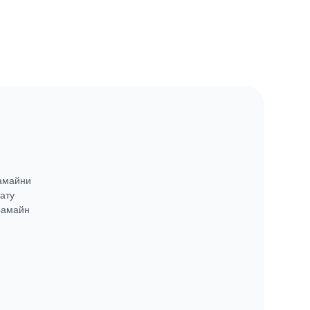
рамайни
ату
рамайн