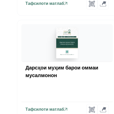
Тафсилоти матлаб
Дарсҳои муҳим барои оммаи
мусалмонон
Тафсилоти матлаб