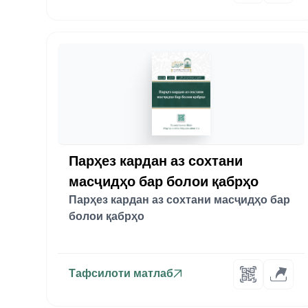
Парҳез кардан аз сохтани
масҷидҳо бар болои қабрҳо
Парҳез кардан аз сохтани масҷидҳо бар
болои қабрҳо
Тафсилоти матлаб