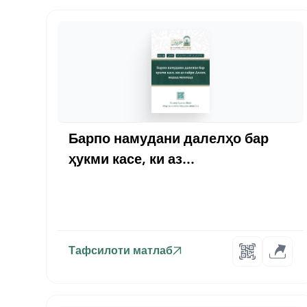
Барпо намудани далелҳо бар
ҳукми касе, ки аз...
Тафсилоти матлаб