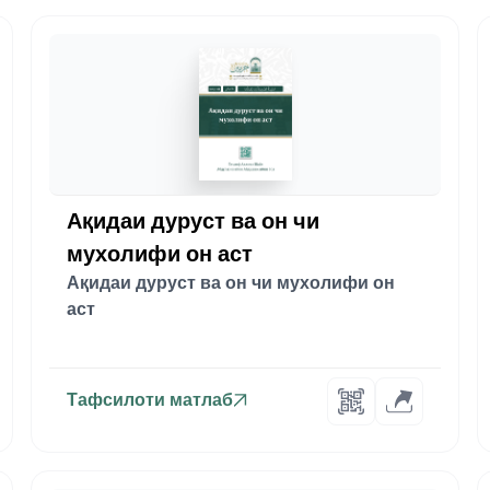
Ақидаи дуруст ва он чи
мухолифи он аст
Ақидаи дуруст ва он чи мухолифи он
аст
Тафсилоти матлаб