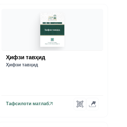
Ҳифзи тавҳид
Ҳифзи тавҳид
Тафсилоти матлаб