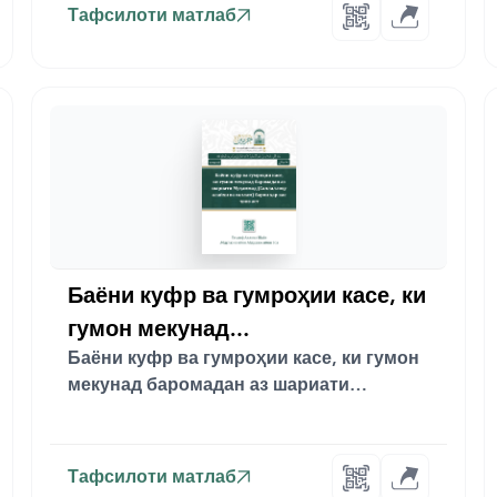
Тафсилоти матлаб
Баёни куфр ва гумроҳии касе, ки
гумон мекунад...
Баёни куфр ва гумроҳии касе, ки гумон
мекунад баромадан аз шариати
Муҳаммад (Сал...
Тафсилоти матлаб