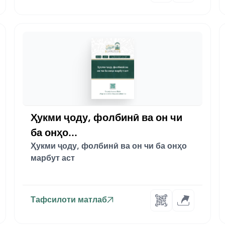
Ҳукми ҷоду, фолбинӣ ва он чи
ба онҳо...
Ҳукми ҷоду, фолбинӣ ва он чи ба онҳо
марбут аст
Тафсилоти матлаб