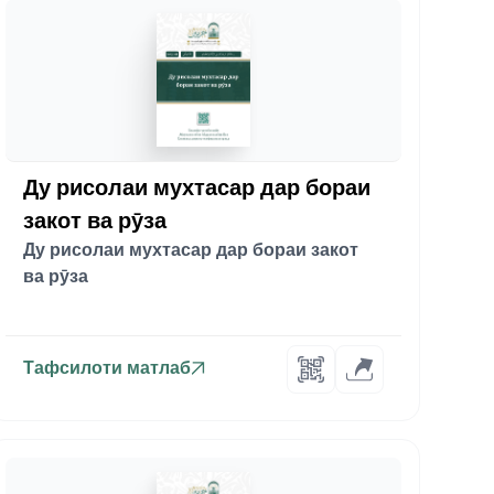
Ду рисолаи мухтасар дар бораи
закот ва рӯза
Ду рисолаи мухтасар дар бораи закот
ва рӯза
Тафсилоти матлаб