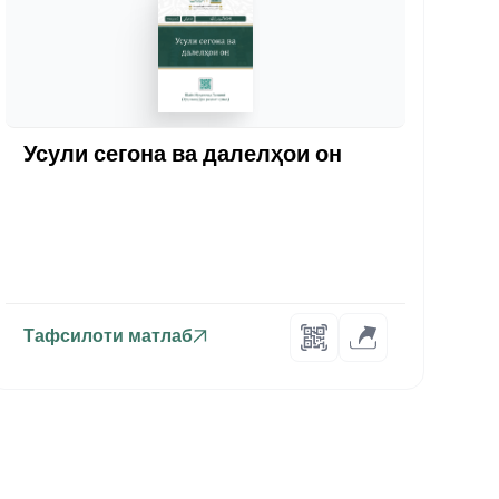
Усули сегона ва далелҳои он
Тафсилоти матлаб