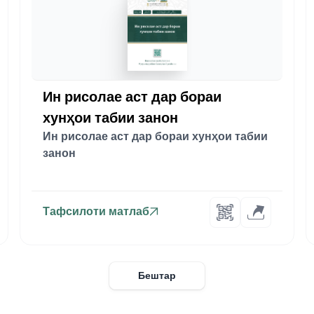
Ин рисолае аст дар бораи
хунҳои табии занон
Ин рисолае аст дар бораи хунҳои табии
занон
Тафсилоти матлаб
Бештар