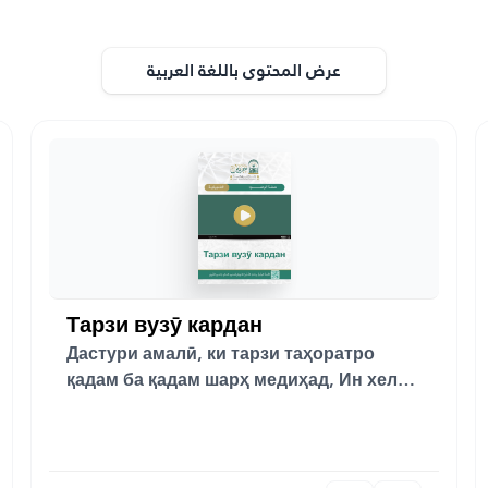
عرض المحتوى باللغة العربية
Тарзи вузӯ кардан
Дастури амалӣ, ки тарзи таҳоратро
қадам ба қадам шарҳ медиҳад, Ин хеле
муҳим аст...