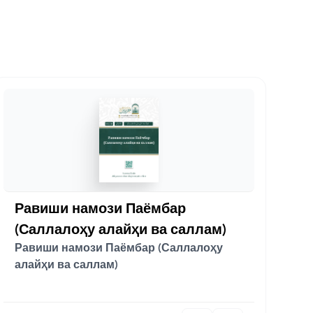
Равиши намози Паёмбар
(Саллалоҳу алайҳи ва саллам)
Равиши намози Паёмбар (Саллалоҳу
алайҳи ва саллам)