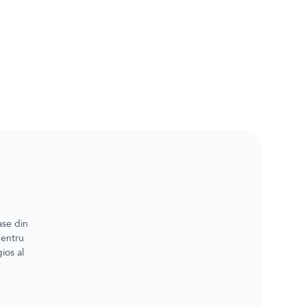
ase din
pentru
ios al