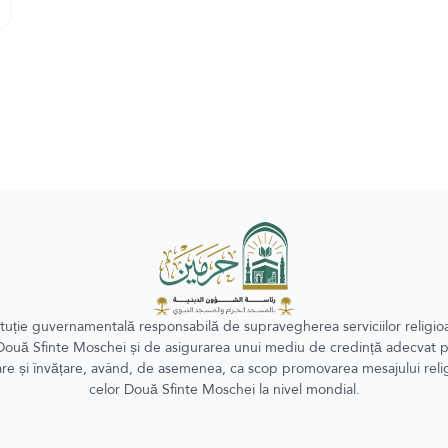
ituție guvernamentală responsabilă de supravegherea serviciilor religio
Două Sfinte Moschei și de asigurarea unui mediu de credință adecvat 
re și învățare, având, de asemenea, ca scop promovarea mesajului relig
celor Două Sfinte Moschei la nivel mondial.