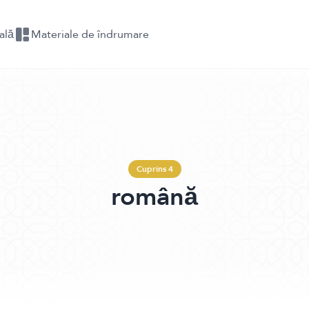
ală
Materiale de îndrumare
Cuprins 4
română