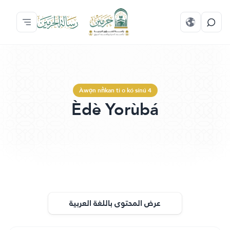
Àwọn nǹkan ti o kó sínú 4
Èdè Yorùbá
عرض المحتوى باللغة العربية