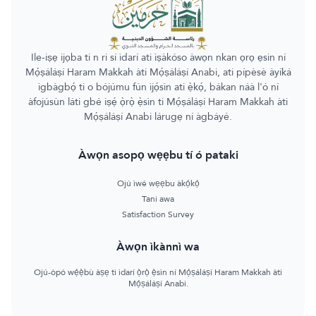
Ile-iṣẹ ijọba ti n ri sí ìdarí ati ìṣàkóso àwọn nkan ọrọ ẹsin ní
Mọ́ṣáláṣí Haram Makkah àti Mọ́ṣáláṣí Anabi, ati pípèsè àyíká
ìgbàgbọ́ ti o bójúmu fún ìjọ́sìn ati ẹ̀kọ́, bákan náà l'ó ní
àfojúsùn láti gbé iṣẹ́ ọ̀rọ̀ ẹ̀sìn ti Mọ́ṣáláṣí Haram Makkah àti
Mọ́ṣáláṣí Anabi lárugẹ ní àgbáyé.
Àwọn asopọ wẹẹbu tí ó pataki
Ojú ìwé wẹẹbu àkọ́kọ́
Tani awa
Satisfaction Survey
Àwọn ìkànnì wa
Ojú-òpó wẹ́ẹ̀bù àṣẹ ti ìdarí ọ̀rọ̀ ẹ̀sìn ní Mọ́ṣáláṣí Haram Makkah àti
Mọ́ṣáláṣí Anabi.