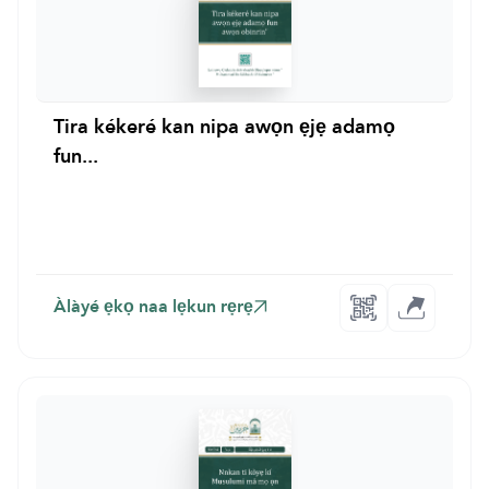
Tira kékeré kan nipa awọn ẹjẹ adamọ
fun...
Àlàyé ẹkọ naa lẹkun rẹrẹ