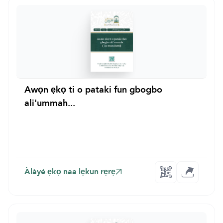
Awọn ẹkọ ti o pataki fun gbogbo
ali'ummah...
Àlàyé ẹkọ naa lẹkun rẹrẹ