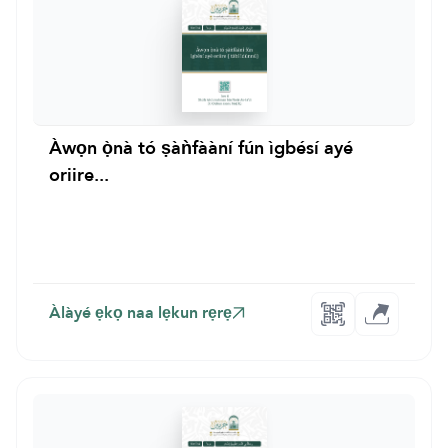
Àwọn ọ̀nà tó ṣàǹfààní fún ìgbésí ayé
oriire...
Àlàyé ẹkọ naa lẹkun rẹrẹ