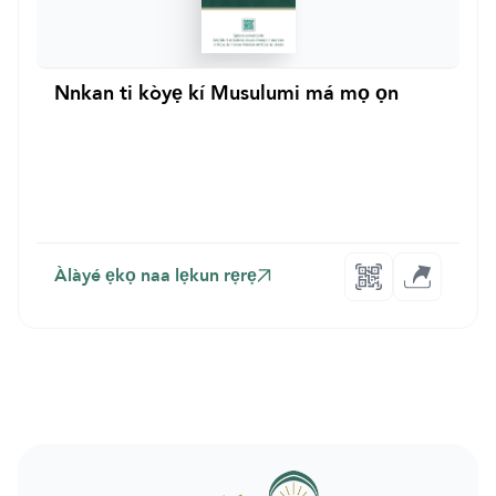
Nnkan ti kòyẹ kí Musulumi má mọ ọn
Àlàyé ẹkọ naa lẹkun rẹrẹ