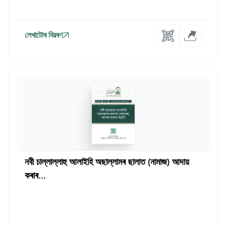
লেখাটোৰ বিৱৰণ
নবী চাল্লাল্লাহু আলাইহি অছাল্লামৰ ছালাত (নামাজ) আদায়
কৰাৰ...