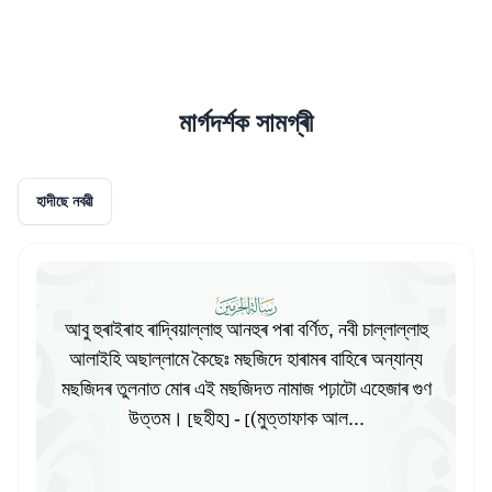
মাৰ্গদৰ্শক সামগ্ৰী
হাদীছে নবৱী
আবু হুৰাইৰাহ ৰাদ্বিয়াল্লাহু আনহুৰ পৰা বৰ্ণিত, নবী চাল্লাল্লাহু
আলাইহি অছাল্লামে কৈছেঃ মছজিদে হাৰামৰ বাহিৰে অন্যান্য
মছজিদৰ তুলনাত মোৰ এই মছজিদত নামাজ পঢ়াটো এহেজাৰ গুণ
উত্তম। [ছহীহ] - [(মুত্তাফাক আল...