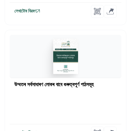
লেখাটোৰ বিৱৰণ
উম্মতৰ সৰ্বসাধাৰণ লোকৰ বাবে গুৰুত্বপূৰ্ণ পাঠসমূহ