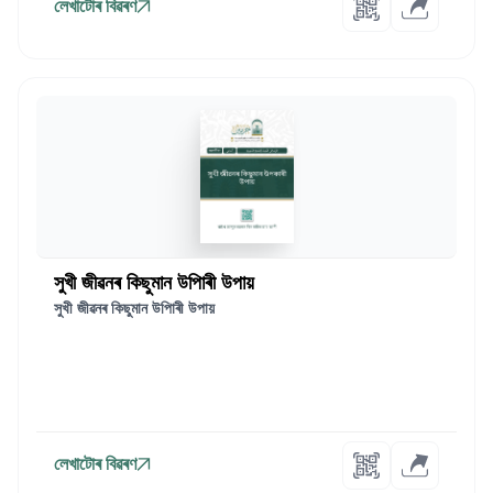
লেখাটোৰ বিৱৰণ
সুখী জীৱনৰ কিছুমান উপিাৰী উপায়
সুখী জীৱনৰ কিছুমান উপিাৰী উপায়
লেখাটোৰ বিৱৰণ