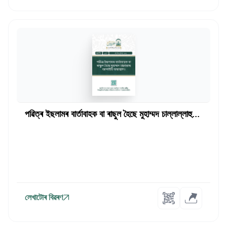
পৱিত্ৰ ইছলামৰ বাৰ্তাবাহক বা ৰাছুল হৈছে মুহাম্মদ চাল্লাল্লাহু...
লেখাটোৰ বিৱৰণ