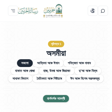
সূচীপত্ৰ 5
অসমীয়া
সকলো
আক্বিদা আৰু ঈমান
পবিত্ৰতা আৰু নামায
যাকাত আৰু ৰোজা
হাজ, উমৰা আৰু জিয়াৰত
দু’আ আৰু যিক্‌ৰ
সাধাৰণ কিতাপ
নৈতিকতা আৰু শিষ্টাচাৰ
ঈদ আৰু বিশেষ অৱসৰসমূহ
মাৰ্গদৰ্শক সামগ্ৰী