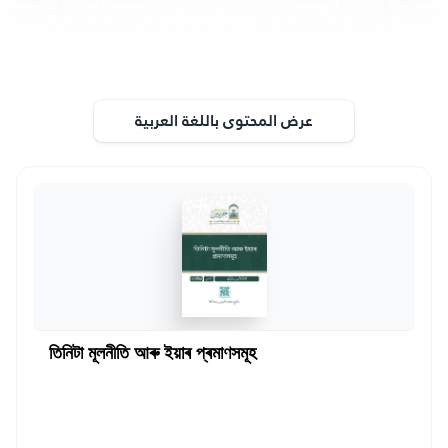
عرض المحتوى باللغة العربية
তিনিটা মূলনীতি আৰু ইয়াৰ প্ৰমাণসমূহ