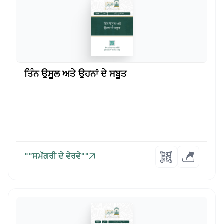
ਤਿੰਨ ਉਸੂਲ ਅਤੇ ਉਹਨਾਂ ਦੇ ਸਬੂਤ
""ਸਮੱਗਰੀ ਦੇ ਵੇਰਵੇ""