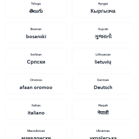
Telugu
Кyrgyz
తెలుగు
Кыргызча
Bosnian
Gujrati
bosanski
ગુજરાતી
Serbian
Lithuanian
Српски
lietuvių
Oromoo
German
afaan oromoo
Deutsch
Italian
Nepali
italiano
नेपाली
Macedonian
Ukrainian
македонски
українська