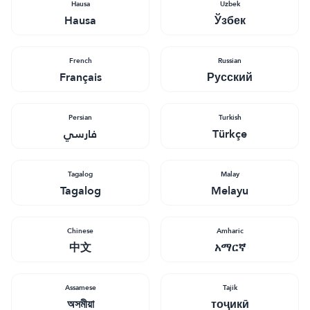
Hausa
Uzbek
Hausa
Ўзбек
French
Russian
Français
Русский
Persian
Turkish
فارسي
Türkçe
Tagalog
Malay
Tagalog
Melayu
Chinese
Amharic
中文
አማርኛ
Assamese
Tajik
অসমীয়া
тоҷикӣ