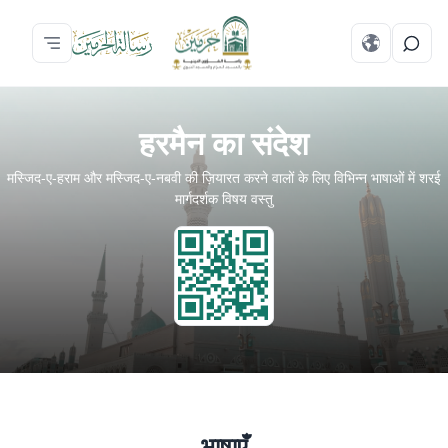
हरमैन का संदेश
मस्जिद-ए-हराम और मस्जिद-ए-नबवी की ज़ियारत करने वालों के लिए विभिन्न भाषाओं में शरई
मार्गदर्शक विषय वस्तु
भाषाएँ