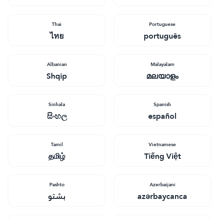
Thai
Portuguese
ไทย
português
Albanian
Malayalam
Shqip
മലയാളം
Sinhala
Spanish
සිංහල
español
Tamil
Vietnamese
தமிழ்
Tiếng Việt
Pashto
Azerbaijani
بشتو
azərbaycanca