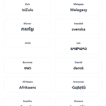
Zulu
Malagasy
isiZulu
Malagasy
Khmer
Swedish
ភាសាខ្មែរ
svenska
Jóola
Lao
ພາສາລາວ
Burmese
Danish
ဗမာ
dansk
Afrikaans
Armenian
Afrikaans
Հայերէն
Sesotho
Slovene