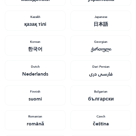
Kazakh
Japanese
қазақ тілі
日本語
Korean
Georgian
한국어
ქართული
Dutch
Dari Persian
Nederlands
فارسی دری
Finnish
Bulgarian
suomi
български
Romanian
Czech
română
čeština