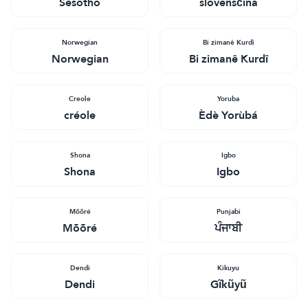
Sesotho
slovenščina
Norwegian
Bi zimanê Kurdî
Norwegian
Bi zimanê Kurdî
Creole
Yoruba
créole
Èdè Yorùbá
Shona
Igbo
Shona
Igbo
Mõõré
Punjabi
Mõõré
ਪੰਜਾਬੀ
Dendi
Kikuyu
Dendi
Gĩkũyũ