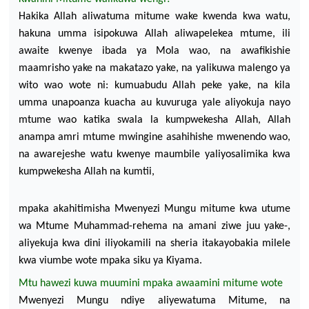
Hakika Allah aliwatuma mitume wake kwenda
kwa
watu,
hakuna umma isipokuwa Allah aliwapelekea
mtume, ili
awaite kwenye ibada ya
Mola wao, na awafikishie
maamrisho yake na makatazo yake, na yalikuwa
malengo ya
wito wao wote ni: kumuabudu Allah peke yake, na kila
umma unapoanza kuacha au kuvuruga yale
aliyokuja nayo
mtume wao katika swala la kumpwekesha Allah, Allah
anampa amri mtume
mwingine asahihishe mwenendo wao,
na awarejeshe watu kwenye maumbile yaliyosalimika kwa
kumpwekesha Allah na kumtii,
mpaka akahitimisha Mwenyezi Mungu mitume kwa utume
wa Mtume Muhammad-rehema na amani ziwe juu yake-,
aliyekuja kwa dini iliyokamili na sheria itakayobakia milele
kwa viumbe wote mpaka siku ya Kiyama.
Mtu hawezi kuwa muumini mpaka awaamini mitume wote
Mwenyezi Mungu ndiye aliyewatuma Mitume, na