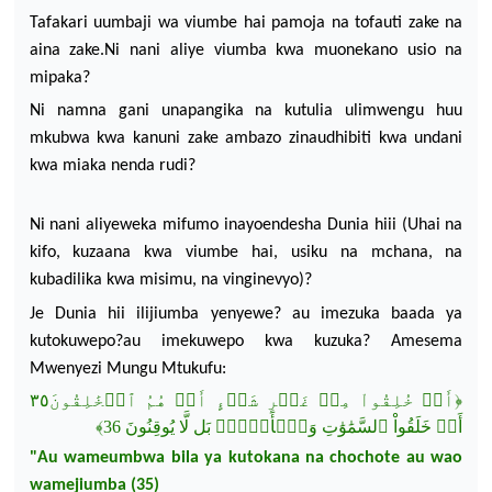
Tafakari uumbaji wa viumbe hai pamoj
a na tofauti zake na
aina zake.
Ni nani aliye viumba kwa muonekano usio na
mipaka?
Ni namna gani unapangika na kutulia ulimwengu huu
mkubwa kwa kanuni zake ambazo zinaudhibiti kwa undani
kwa miaka nenda rudi?
Ni nani aliyeweka mifumo inayoendesha Dunia hiii (Uhai na
kifo, kuzaana kwa viumbe hai, usiku na mchana, na
kubadilika kwa misimu, na vinginevyo)?
Je Dunia hii ilijiumba yenyewe?
au imezuka baada ya
kutokuwepo?
au imekuwepo kwa kuzuka?
Amesema
Mwenyezi
Mungu Mtukufu:
هُمُ ٱلۡخَٰلِقُونَ٣٥
أَمۡ
شَيۡءٍ
غَيۡرِ
مِنۡ
خُلِقُواْ
أَمۡ
﴿
﴾
36
بَل لَّا يُوقِنُونَ
وَٱلۡأَرۡضَۚ
ٱلسَّمَٰوَٰتِ
خَلَقُواْ
أَمۡ
"Au wameumbwa bila ya kutokana na chochote au wao
wamejiumba (35)