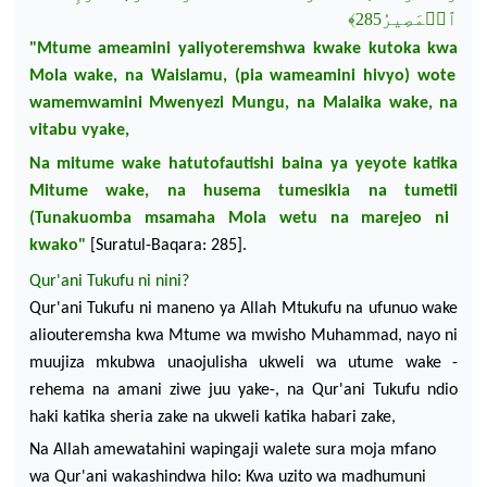
﴾
ٱلۡمَصِيرُ285
"
Mtume
ameamini
yaliyoteremshwa
kwake
kutoka
kwa
Mola wake,
na
Waislamu, (pia
wameamini
hivyo
)
wote
wamemwamini
Mwenyezi
Mungu,
na
Malaika wake,
na
vitabu
vyake
,
Na
m
itume
wake
hatutofautishi
baina
ya
yeyote
katika
Mitume
wake,
na
husema
tumesikia
na
tumetii
(
Tunakuomba
msamaha
Mola
wetu
na
marejeo
ni
kwako
"
[
Suratul-Baqara
: 285].
Qur'ani
Tukufu
ni
nini
?
Qur'ani
Tukufu
ni
maneno
ya
Allah
Mtukufu
na
ufunuo
wake
aliouteremsha
kwa
Mtume
wa
mwisho
Muhammad,
nayo
ni
muujiza
mkubwa
unaojulisha
ukweli
wa
utume
wake -
rehema
na
amani
ziwe
juu
yake
-,
na
Qur'ani
Tukufu
ndio
haki
katika
sheria
zake
na
ukweli
katika
habari
zake
,
N
a Allah
amewatahini
wapingaji
walete
sura
moja
mfano
wa
Qur'ani
wakashindwa
hilo
: Kwa
uzito
wa
madhumuni