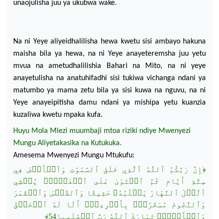
unaojulisha juu ya ukubwa wake.
Na ni Yeye aliyeidhalilisha hewa kwetu sisi ambayo hakuna
maisha bila ya hewa, na ni Yeye anayeteremsha juu yetu
mvua na ametudhalilishia
Bahari na Mito, na ni yeye
anayetulisha na anatuhifadhi sisi tukiwa vichanga ndani ya
matumbo ya mama zetu bila ya sisi kuwa
na nguvu, na ni
Yeye
anayeipitisha damu ndani ya mishipa yetu kuanzia
kuzaliwa kwetu mpaka kufa.
Huyu Mola Mlezi muumbaji mtoa riziki ndiye Mwenyezi
Mungu Aliyetakasika na Kutukuka.
Amesema
Mwenyezi
Mungu Mtukufu:
فِي
وَٱلۡأَرۡضَ
ٱلسَّمَٰوَٰتِ
خَلَقَ
ٱلَّذِي
ٱللَّهُ
إِنَّ رَبَّكُمُ
﴿
سِتَّةِ أَيَّامٖ ثُمَّ
ٱسۡتَوَىٰ
عَلَى
ٱلۡعَرۡشِۖ
يُغۡشِي
ٱلَّيۡلَ
ٱلنَّهَارَ
يَطۡلُبُهُۥ
حَثِيثٗا
وَٱلشَّمۡسَ
وَٱلۡقَمَرَ
وَٱلنُّجُومَ
مُسَخَّرَٰتِۭ
بِأَمۡرِهِۦٓۗ
أَلَا لَهُ
ٱلۡخَلۡقُ
﴾
رَبُّ ٱلۡعَٰلَمِينَ54
ٱللَّهُ
تَبَارَكَ
وَٱلۡأَمۡرُۗ