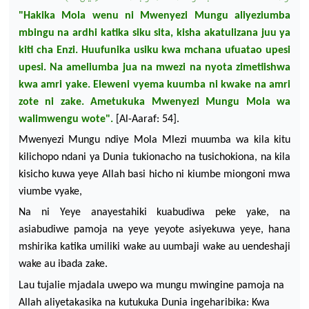
"Hakika Mola
wenu
ni
Mwenyezi
Mungu
aliyeziumba
mbingu
na
ardhi
katika
siku
sita
,
kisha
akatulizana
juu
ya
kiti
cha Enzi.
Huufunika
usiku
kwa
mchana
ufuatao
upesi
upesi
. Na
ameliumba
jua
na
mwezi
na
nyota
zimetiishwa
kwa
amri
yake
.
Eleweni vyema kuumba ni kwake na amri
zote ni zake. Ametukuka
Mwenyezi Mungu Mola wa
walimwengu wote".
[Al-Aaraf: 54].
Mwenyezi Mungu ndiye Mola Mlezi muumba wa
kila kitu
kilichopo ndani
ya Dunia tukionacho na tusicho
kiona, na kila
kisicho kuwa yeye Allah basi hicho ni kiumbe miongoni mwa
viumbe vyake,
N
a ni
Yeye anayestahiki kuabudiwa peke yake, na
asiabudiwe pamoja na yeye yeyote asiyekuwa yeye,
hana
mshirika katika umiliki wake au uumbaji wake au uendeshaji
wake au ibada zake.
Lau tujalie mjadala uwepo wa mungu mwingine pamoja na
Allah aliyetakasika na kutukuka
Dunia ingeharibika: Kwa