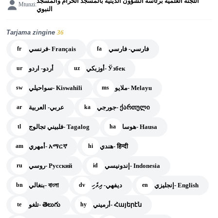
اللجنة العلمية برئاسة الشؤون الدينية بالمسجد الحرام والمسجد
Mtunzi:
النبوي
Tarjama zingine
36
فارسي- فارسي
فرنسي- Français
fr
fa
أوزبكي- Ўзбек
أردو- اردو
ur
uz
ملايو- Melayu
سواحيلي- Kiswahili
sw
ms
جورجي- ქართული
عربي- العربية
ar
ka
هوسا- Hausa
فلبيني تجالوج- Tagalog
tl
ha
هندي- हिन्दी
أمهري- አማርኛ
am
hi
إندونيسي- Indonesia
روسي- Русский
ru
id
إنجليزي- English
ديفهي- ދިވެހި
بنغالي- বাংলা
bn
dv
en
أرميني- Հայերէն
تلغو- తెలుగు
te
hy