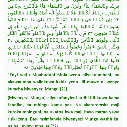
مِنَ
بِهِۦ
فَأَخۡرَجَ
ٗ
مَآء
ٱلسَّمَآءِ
ٗ وَأَنزَلَ مِنَ
بِنَآء
وَٱلسَّمَآءَ
فِرَٰشٗا
ٱلثَّمَرَٰتِ
رِزۡقٗا
لَّكُمۡۖ
فَلَا
تَجۡعَلُواْ
لِلَّهِ
أَندَادٗا
وَأَنتُمۡ
تَعۡلَمُونَ
٢٢ وَإِن
كُنتُمۡ
فِي
رَيۡب
ٖ مِّمَّا
نَزَّلۡنَا
عَلَىٰ
عَبۡدِنَا
فَأۡتُواْ
بِسُورَةٖ مِّن
مِّثۡلِهِۦ
وَٱدۡعُواْ
شُهَدَآءَكُم
مِّن دُونِ
ٱللَّهِ
إِن
كُنتُمۡ
صَٰدِقِينَ ٢٣ فَإِن
لَّمۡ
تَفۡعَلُواْ
وَلَن
تَفۡعَلُواْ
فَٱتَّقُواْ
ٱلنَّارَ
٢٤
لِلۡكَٰفِرِينَ
أُعِدَّتۡ
وَٱلۡحِجَارَةُۖ
ٱلنَّاسُ
وَقُودُهَا
ٱلَّتِي
وَبَشِّرِ
ٱلَّذِينَ
ءَامَنُواْ وَعَمِلُواْ
ٱلصَّٰلِحَٰتِ
أَنَّ
لَهُمۡ
جَنَّٰتٖ
تَجۡرِي
مِن
تَحۡتِهَا
ٱلۡأَنۡهَٰرُۖ
كُلَّمَا رُزِقُواْ
مِنۡهَا
مِن ثَمَرَةٖ
رِّزۡقٗا
قَالُواْ هَٰذَا
ٱلَّذِي
رُزِقۡنَا
مِن
قَبۡلُۖ
وَأُتُواْ
بِهِۦ
مُتَشَٰبِهٗاۖ
﴾
فِيهَا خَٰلِدُونَ25
وَهُمۡ
مُّطَهَّرَةٞۖ
ٞ
أَزۡوَٰج
فِيهَآ
وَلَهُمۡ
"
Enyi
watu
Muabuduni
Mola
wenu
aliyekuumbeni
,
na
akawaumba
waliokuwa
kabla
yenu
,
ili
muwe
ni
wenye
kumcha
Mwenyezi
Mungu
(21)
(Mwenyezi Mungu) aliyekufanyieni ardhi hii kuwa kama
tandiko, na mbingu kama paa. Na akateremsha maji
kutoka mbinguni, na akatoa kwa maji hayo mazao yawe
riziki zenu. Basi msimfanyie Mwenyezi Mungu washirika,
na hali nyinyi mnajua (22)