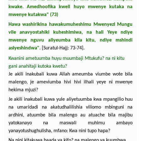
kwake. Amedhoofika kweli huyo mwenye kutaka na
mwenye kutakwa" (73)
Hawa washirikina hawakumuheshimu Mwenyezi Mungu
vile anavyostahiki kuheshimiwa, na hali Yeye ndiye
mwenye nguvu aliyeumba kila kitu, ndiye mshindi
asiyeshindwa".
[Suratul-Hajj: 73-74].
Kwanini ametuumba huyu muumbaji Mtukufu? na ni kitu
gani anahitaji kutoka kwetu?
Je akili inakubali kuwa Allah ameumba viumbe
wote bila
malengo, je ameviumba
hivi hivi ilhali yeye ni mwenye
hekima mjuzi?
Je akili inakubali kuwa yule aliyetuumba kwa mpangilio
huu
na umaridadi na akatudhalilishia viliomo mbinguni
na
ardhini, atuumbe bila malengo au atuache bila majibu
yatokanayo na maswali muhimu ambayo
yanayotushughulisha, mfano: Kwa nini tupo hapa?
N
a
nini kitakuwa baada ya kifo? na malengo ya kuumbwa