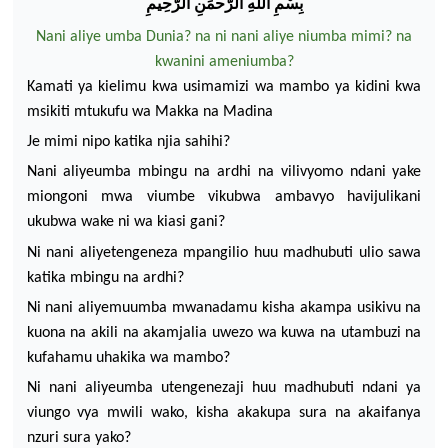
ب
س
م
الله
الر
حم
ن
الر
ح
يم
Nani aliye umba Dunia? na ni nani aliye niumba mimi? na
kwanini ameniumba?
Kamati ya kielimu kwa usimamizi wa mambo ya kidini kwa
msikiti mtukufu wa Makka na Madina
Je mimi nipo katika njia sahihi?
Nani aliyeumba mbingu
na ardhi na vilivyomo ndani yake
miongoni mwa viumbe vikubwa ambavyo havijulikani
ukubwa wake ni wa kiasi gani?
Ni nani aliyetengeneza mpangilio huu madhubuti ulio sawa
katika mbingu na ardhi?
Ni nani aliyemuumba mwanadamu kisha akampa usikivu na
kuona na akili na akamjalia uwezo wa kuwa na utambuzi na
kufahamu uhakika wa mambo?
Ni nani aliyeumba utengenezaji huu madhubuti ndani ya
viungo vya mwili wako, kisha akakupa sura na akaifanya
nzuri sura yako?