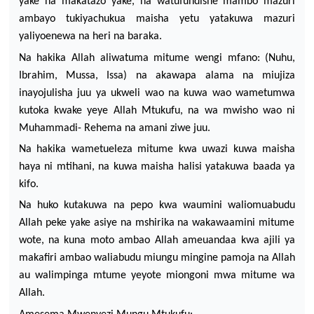
yake
na
makatazo
yake
,
na
watufundishe
ma
mbo
mazuri
ambayo
tukiyachukua
maisha
yetu
yatakuwa
mazuri
yaliyoenewa
na
heri
na
baraka.
Na
hakika
Allah
aliwatuma
mitume
wengi
mfano
: (Nuhu,
Ibrahim, Mussa, Issa)
na
akawapa
alama
na
miujiza
inayojulisha
juu
ya
ukweli
wao
na
kuwa
wao
wametumwa
kutoka
kwake
yeye
Allah Mtukufu,
na
wa
mwisho
wao
ni
Muhammadi- Rehema
na
amani
ziwe
juu
.
Na
hakika
wametueleza
mitume
kwa
uwazi
kuwa
maisha
haya
ni
mtihani
,
na
kuwa
maisha
halisi
yatakuwa
baada
ya
kifo
.
Na
huko
kutakuwa
na
pepo
kwa
waumini
waliomuabudu
Allah peke
yake
asiye
na
mshirika
na
wakawaamini
mitume
wote
,
na
kuna moto
ambao
Allah
ameuandaa
kwa
ajili
ya
makafiri
ambao
waliabudu
miungu
mingine
pamoja
na
Allah
au
walimpinga
mtume
yeyote
miongoni
mwa
mitume
wa
Allah.