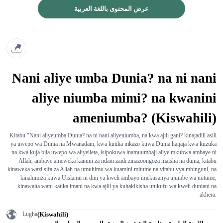
عرض المحتوى باللغة العربية
Nani aliye umba Dunia? na ni nani
aliye niumba mimi? na kwanini
ameniumba? (Kiswahili)
Kitabu "Nani aliyeumba Dunia? na ni nani aliyeniumba, na kwa ajili gani? kinajadili asili
ya uwepo wa Dunia na Mwanadam, kwa kutilia mkazo kuwa Dunia haijaja kwa kuzuka
na kwa kuja bila uwepo wa aliyeileta, isipokuwa inamuumbaji aliye mkubwa ambaye ni
Allah, ambaye ameweka kanuni za ndani zaidi zinazoongoza maisha na dunia, kitabu
kinaweka wazi sifa za Allah na umuhimu wa kuamini mitume na vitabu vya mbinguni, na
kinahimiza kuwa Uislamu ni dini ya kweli ambayo imekusanya ujumbe wa mitume,
kinawaita watu katika imani na kwa ajili ya kuhakikisha utukufu wa kweli duniani na
akhera.
(Kiswahili)
Lugha