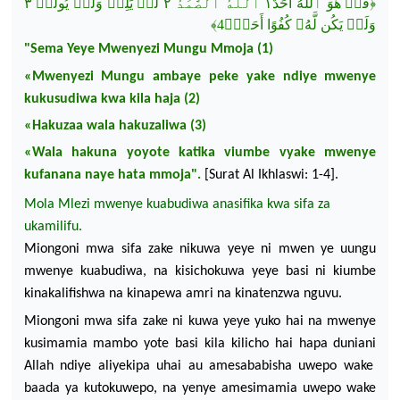
٣
يُولَدۡ
وَلَمۡ
يَلِدۡ
لَمۡ
٢
ٱلصَّمَدُ
ٱللَّهُ
أَحَدٌ١
ٱللَّهُ
هُوَ
قُلۡ
﴿
﴾
كُفُوًا أَحَدُۢ4
لَّهُۥ
يَكُن
وَلَمۡ
"Sema Yeye
Mwenyezi
Mungu Mmoja (1)
«
Mwenyezi
Mungu
ambaye
peke
yake
ndiye
mwenye
kukusudiwa
kwa
kila
haja
(2)
«
Hakuzaa
wala
hakuzaliwa
(3)
«Wala hakuna
yoyote
katika
viumbe
vyake
mwenye
kufanana
naye
hata
mmoja
".
[Surat Al
Ikhlaswi
: 1-4].
Mola
Mlezi
mwenye
kuabudiwa
anasifika
kwa
sifa
za
ukamilifu
.
Miongoni
mwa
sifa
zake
nikuwa
yeye
ni
mwen
ye
uungu
mwenye
kuabudiwa
,
na
kisichokuwa
yeye
basi
ni
kiumbe
kinakalifishwa
na
kinapewa
amri
na
kinatenzwa
nguvu
.
Miongoni
mwa
sifa
zake
ni
kuwa
yeye
yuko
hai
na
mwenye
kusimamia
mambo yote
basi
kila
kilicho
hai
hapa
duniani
Allah
ndiye
aliyekipa
uhai
au
amesababisha
uwepo
wake
baada
ya
kutokuwepo
,
na
yenye
amesimamia
uwepo
wake