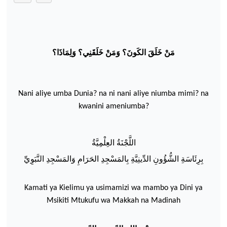
مَنْ خَلَقَ الكَونَ؟ وَمَنْ خَلَقَنِي؟ وَلِمَاذَا؟
Nani aliye umba Dunia? na ni nani aliye niumba mimi? na
kwanini ameniumba?
اللَّجْنَةُ العِلْمِيَّةُ
بِرِئَاسَةِ الشُّؤُونِ الدِّينِيَّةِ بِالمَسْجِدِ الحَرَامِ
وَالمَسْجِدِ
النَّبَوِيِّ
Kamati
ya
Kielimu
ya
usimamizi
wa
mambo
ya
Dini
ya
Msikiti
Mtukufu
wa
Makkah
na
Madinah