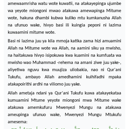
amewaamrisha watu wote kuwatii, na atakayepinga
ujumbe
wa yeyote miongoni mwao atakuwa
amewapinga Mitume
wote, hakuna dhambi kubwa
kuliko mtu kumkanusha Allah
na ufunuo wake, hivyo basi ili kuingia
peponi ni lazima
kuwaamini mitume
wote.
Basi ni lazima juu ya kila mmoja katika zama hizi amuamini
Allah na Mitume wote wa Allah, na aamini siku ya mwisho,
na haitakuwa hivyo isipokuwa kwa kuamini na kumfuata wa
mwisho
wao Muhammad -rehema na amani ziwe juu yake-,
aliyetiwa nguvu kwa
muujiza uliobakia, nao ni Qur'ani
Tukufu,
ambayo Allah amedhamini kuihifadhi mpaka
atakapoirithi ardhi na viliomo juu yake.
Allah ametaja ndani ya Qur'ani Tukufu kuwa atakayekataa
kumuamini Mtume yeyote miongoni mwa Mitume wake
atakuwa amemkufuru Mwenyezi
Mungu na atakuwa
ameupinga ufunuo wake,
Mwenyezi
Mungu Mtukufu
amesema: