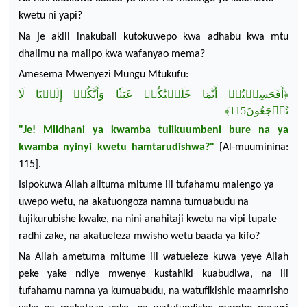
kwetu ni yapi?
Na je akili inakubali kutokuwepo kwa adhabu kwa mtu
dhalimu na malipo kwa wafanyao mema?
Amesema
Mwenyezi
Mungu Mtukufu:
لَا
إِلَيۡنَا
وَأَنَّكُمۡ
عَبَثٗا
خَلَقۡنَٰكُمۡ
أَنَّمَا
أَفَحَسِبۡتُمۡ
﴿
﴾
تُرۡجَعُونَ115
"Je!
Mlidhani
ya
kwamba
tulikuumbeni
bure
na
ya
kwamba
nyinyi
kwetu
hamtarudishwa
?"
[Al-
muuminina
:
115].
Isipokuwa
Allah
alituma
mitume
ili
tufahamu
malengo
ya
uwepo
wetu
,
na
akatuongoza
namna
tumuabudu
na
tujikurubishe
kwake
,
na
nini
anahitaji
kwetu
na
vipi
tupate
radhi
zake
,
na
akatueleza
mwisho
wetu
baada
ya
kifo
?
Na Allah
ametuma
mitume
ili
watueleze
kuwa
yeye
Allah
peke
yake
ndiye
mwenye
kustahiki
kuabudiwa
,
na
ili
tufahamu
namna
ya
kumuabudu
,
na
watufikishie
maamrisho