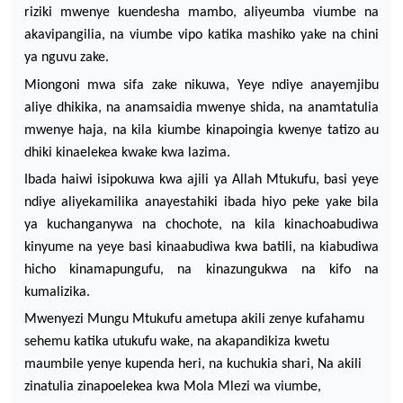
riziki mwenye kuendesha mambo, aliyeumba viumbe na
akavipangilia, na viumbe vipo katika mashiko yake na chini
ya nguvu zake.
Miongoni mwa sifa zake nikuwa, Yeye ndiye anayemjibu
aliye dhikika, na anamsaidia mwenye shida, na anamtatulia
mwenye haja, na kila kiumbe kinapoingia kwenye tatizo au
dhiki kinaelekea kwake kwa lazima.
Ibada haiwi isipokuwa kwa ajili ya Allah Mtukufu, basi yeye
ndiye aliyekamilika anayestahiki ibada hiyo peke yake bila
ya kuchanganywa na chochote, na kila kinachoabudiwa
kinyume na yeye basi kinaabudiwa kwa batili, na kiabudiwa
hicho kinamapungufu, na kinazungukwa na kifo na
kumalizika.
Mwenyezi Mungu Mtukufu ametupa akili zenye
kufahamu
sehemu katika utukufu wake, na akapandikiza kwetu
maumbile yenye kupenda heri, na kuchukia shari,
N
a akili
zinatulia zinapoelekea kwa Mola Mlezi wa viumbe,