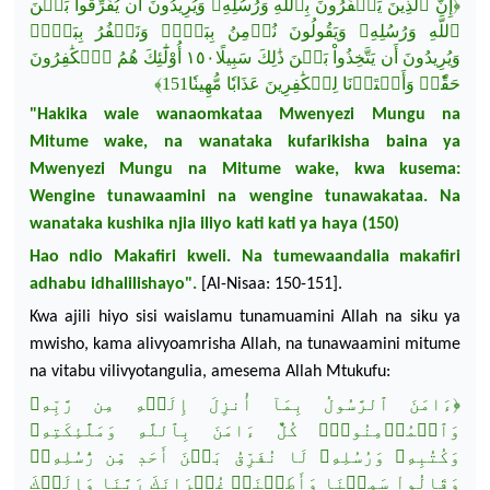
بَيۡنَ
وَيُرِيدُونَ أَن يُفَرِّقُواْ
وَرُسُلِهِۦ
بِٱللَّهِ
يَكۡفُرُونَ
ٱلَّذِينَ
إِنَّ
﴿
بِبَعۡض
وَنَكۡفُرُ
ٖ
بِبَعۡض
نُؤۡمِنُ
وَيَقُولُونَ
وَرُسُلِهِۦ
ٱللَّهِ
وَيُرِيدُونَ أَن يَتَّخِذُواْ
بَيۡنَ
ذَٰلِكَ سَبِيلًا١٥٠
أُوْلَٰٓئِكَ
هُمُ
ٱلۡكَٰفِرُونَ
﴾
مُّهِينٗا151
عَذَابٗا
لِلۡكَٰفِرِينَ
وَأَعۡتَدۡنَا
حَقّٗاۚ
"Hakika wale
wanaomkataa
Mwenyezi
Mungu
na
Mitume
wake,
na
wanataka
kufarikisha
baina
ya
Mwenyezi
Mungu
na
Mitume
wake,
kwa
kusema
:
Wengine
tunawaamini
na
wengine
tunawakataa
. Na
wanataka
kushika
njia
iliyo
kati
kati
ya
haya
(150)
Hao
ndio
Makafiri
kweli
. Na
tumewaandalia
makafiri
adhabu
idhalilishayo
".
[Al-Nisaa: 150-151].
Kwa
ajili
hiyo
sisi
waislamu
tunamuamini
Allah
na
siku
ya
mwisho
,
kama
alivyoamrisha
Allah,
na
tunawaamini
mitume
na
vitabu
vilivyotangulia
,
amesema
Allah Mtukufu:
رَّبِّهِۦ
مِن
إِلَيۡهِ
أُنزِلَ
بِمَآ
ٱلرَّسُولُ
ءَامَنَ
﴿
وَٱلۡمُؤۡمِنُونَۚ
كُلٌّ ءَامَنَ
بِٱللَّهِ
وَمَلَٰٓئِكَتِهِۦ
وَكُتُبِهِۦ
وَرُسُلِهِۦ
لَا نُفَرِّقُ
بَيۡنَ
أَحَدٖ مِّن
رُّسُلِهِۦۚ
وَقَالُواْ
سَمِعۡنَا
وَأَطَعۡنَاۖ
غُفۡرَانَكَ
رَبَّنَا
وَإِلَيۡكَ