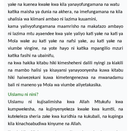
yake
na
kuenea
kwake
kwa
kila
yanayofungamana
na
watu
katika
maisha
ya
dunia
na
akhera
,
na
imefungamana
na
kila
uhalisia
wa
kiimani
ambao
ni
lazima
kuuamini
,
kama
yalivyofungamana
maamrisho
na
makatazo
ambayo
ni
lazima
mtu
ayaendee
kwa
yale
yaliyo
kati
yake
na
kati
ya
Mola wake au
kati
yake
na
nafsi
yake
, au
kati
yake
na
viumbe
vingine
,
na
yote
hayo
ni
katika
mpangilio
mzuri
katika
fasihi
na
ubainifu
,
na
kwa
hakika
kitabu
hiki
kimesheheni
dalili
nyingi
za
kiakili
na
mambo
halisi
ya
kisayansi
yanayoonyesha
kuwa
kitabu
hiki
haiwezekani
kuwa
kimetengenezwa
na
mwanadamu
bali
ni
maneno
ya
Mola
wa
viumbe
aliyetakasika
.
Uislamu
ni
nini
?
Uislamu
ni
kujisalimisha
kwa
Allah
Mtukufu
kwa
kumpwekesha
,
na
kujinyenyekeza
kwake
kwa
kumtii
,
na
kutekeleza
sheria
zake
kwa
kuridhia
na
kukubali
,
na
kupinga
kila
kinachoabudiwa
kinyume
na
Allah.