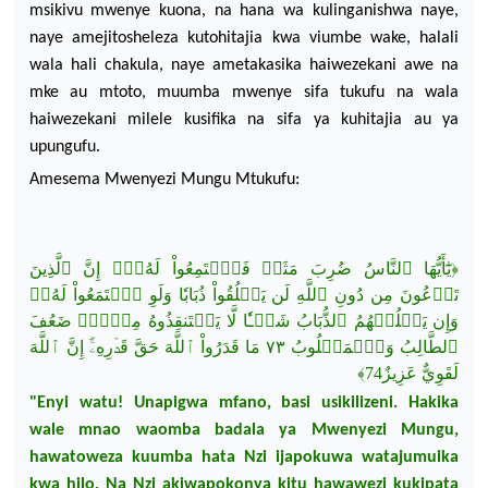
msikivu mwenye kuona, na hana wa
kulinganishwa naye,
naye amejitosheleza kutohitajia kwa viumbe wake, halali
wala hali chakula, naye ametakasika
haiwezekani awe na
mke au mtoto, muumba mwenye sifa tukufu na wala
haiwezekani milele
kusifika na sifa ya kuhitajia au ya
upungufu.
Amesema
Mwenyezi
Mungu Mtukufu:
ٱلَّذِينَ
إِنَّ
لَهُۥٓۚ
فَٱسۡتَمِعُواْ
ضُرِبَ مَثَلٞ
ٱلنَّاسُ
يَٰٓأَيُّهَا
﴿
تَدۡعُونَ
مِن دُونِ
ٱللَّهِ
لَن
يَخۡلُقُواْ
ذُبَابٗا
وَلَوِ
ٱجۡتَمَعُواْ
لَهُۥۖ
وَإِن
يَسۡلُبۡهُمُ
ٱلذُّبَابُ
شَيۡـٔٗا
لَّا
يَسۡتَنقِذُوهُ
مِنۡهُۚ
ضَعُفَ
ٱلطَّالِبُ
وَٱلۡمَطۡلُوبُ
٧٣ مَا قَدَرُواْ
ٱللَّهَ
حَقَّ
قَدۡرِهِۦٓۚ
إِنَّ
ٱللَّهَ
﴾
لَقَوِيٌّ عَزِيزٌ74
"Enyi watu! Unapigwa mfano, basi usikilizeni. Hakika
wale mnao waomba badala ya Mwenyezi Mungu,
hawatoweza kuumba hata Nzi ijapokuwa watajumuika
kwa hilo. Na Nzi akiwapokonya kitu hawawezi kukipata