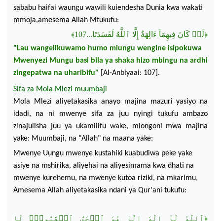
sababu
haifai
waungu wawili kuiendesha Dunia
kwa wakati
mmoja,
amesema Allah Mtukufu:
﴾
107
لَفَسَدَتَا...
ٱللَّهُ
ءَالِهَةٌ إِلَّا
فِيهِمَآ
كَانَ
لَوۡ
﴿
"Lau
wangelikuwamo
humo
miungu
wengine
isipokuwa
Mwenyezi
Mungu
basi
bila
ya
shaka
hizo
mbingu
na
ardhi
zingepatwa
na
uharibifu
"
[Al-
Anbiyaai
: 107].
Sifa za Mola
Mlezi
muumbaji
Mola
Mlezi
aliyetakasika
anayo
majina
mazuri
yasiyo
na
idadi
,
na
ni
mwenye
sifa
za
juu
nyingi
tukufu
ambazo
zinajulisha
juu
ya
ukamilifu
wake,
miongoni
mwa
majina
yake
:
Muum
baji
,
na
"Allah"
na
maana
yake
:
Mwenye
Uungu
mwenye
kustahiki
kuabudiwa
peke
yake
asiye
na
mshirika
,
aliyehai
na
aliyesimama
kwa
dhati
na
mwenye
kurehemu
,
na
mwenye
kutoa
riziki
,
na
mkarimu
,
Amesema
Allah
aliyetakasika
ndani
ya
Qur'ani
tukufu
:
لَا
ٱلۡقَيُّومُۚ
ٱلۡحَيُّ
إِلَٰهَ إِلَّا هُوَ
لَآ
ٱللَّهُ
﴿