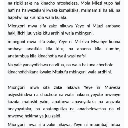
na
riziki
zake
na
kinacho
mtosheleza
.
Mola Mlezi yupo hai
hafi na haiwezekani kwake kumalizika, msimamizi
halali, na
hapatwi na kusinzia wala kulala.
Miongoni mwa sifa zake nikuwa Yeye ni Mjuzi ambaye
hakijifichi juu yake kitu ardhini wala mbinguni,
miongoni mwa sifa zake, Yeye ni Msikivu Mwenye kuona
ambaye anasikia kila kitu, na anaona kila kiumbe,
anatambua kila kin
achotia wasi wasi nafsi
N
a yale
yanayofichwa na vifua, na wala hakuna
chochote
kinachofichikana kwake Mtukufu mbinguni wala ardhini.
Miongoni mwa sifa zake nikuwa Yeye ni Muweza
asiyeshindwa na chochote na wala hakuna yeyote mwenye
kuzuia matashi yake, anafanya anayoyataka
na anazuia
anayoyataka, na anatanguliza na anachelewesha na ni
mwenye hekima ya juu zaidi.
Miongoni mwa sifa zake nikuwa, Yeye ni muumbaji mtoa