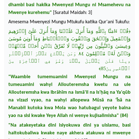
dhambi
basi
hakika
Mwenyezi
Mungu
ni
Msamehevu
na
Mwenye
kurehemu
"
[
Suratul
Maidah:
3
]
Amesema
Mwenyezi
Mungu
Mtukufu
katika
Qur'ani
Tukufu
:
إِبۡرَٰهِيمَ
عَلَىٰٓ
أُنزِلَ
وَمَآ
عَلَيۡنَا
أُنزِلَ
وَمَآ
بِٱللَّهِ
ءَامَنَّا
قُلۡ
﴿
وَإِسۡمَٰعِيلَ
وَإِسۡحَٰقَ
وَيَعۡقُوبَ
وَٱلۡأَسۡبَاطِ
وَمَآ
أُوتِيَ مُوسَىٰ
وَعِيسَىٰ
وَٱلنَّبِيُّونَ
مِن
رَّبِّهِمۡ
لَا نُفَرِّقُ
بَيۡنَ
أَحَدٖ
مِّنۡهُمۡ
وَنَحۡنُ
لَهُۥ
مُسۡلِمُونَ
٨٤ وَمَن
يَبۡتَغِ
غَيۡرَ
ٱلۡإِسۡلَٰمِ
دِينٗا
فَلَن
يُقۡبَلَ
مِنۡهُ
وَهُوَ فِي
ٱلۡأٓخِرَةِ
مِنَ
﴾
ٱلۡخَٰسِرِينَ85
"
Waambie
tumemuamini
Mwenyezi
Mungu
na
tumeuamini
wahyi
Aliouteremsha
kwetu
na
ule
Aliouteremsha
kwa
Ibrāhīm
na
Ismā'il
na
Is’ḥāq
na
Ya'qūb
na
vizazi
vyao
,
na
wahyi
aliopewa
Mūsā
na
‘
Īsā
na
Manabii
kutoka
kwa
Mola
wao
hatubagui
yeyote
baina
yao
na
sisi
kwake
Yeye Allah
ni
wenye
kujisalimisha
" (84)
"Na
atakeyetaka
dini
isiyokuwa
dini
ya
uislamu
,
basi
haitokubaliwa
kwake
naye
akhera
atakuwa
ni
mwenye