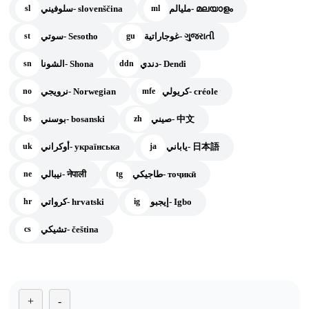
مليالم- മലയാളം
سلوفيني- slovenščina
sl
ml
غوجاراتية- ગુજરાતી
سوتي- Sesotho
st
gu
دندي- Dendi
الشونا- Shona
sn
ddn
كريولي- créole
نرويجي- Norwegian
no
mfe
صيني- 中文
بوسني- bosanski
bs
zh
ياباني- 日本語
أوكراني- українська
uk
ja
طاجيكي- тоҷикӣ
نيبالي- नेपाली
ne
tg
إيجبو- Igbo
كرواتي- hrvatski
hr
ig
تشيكي- čeština
cs
+
-