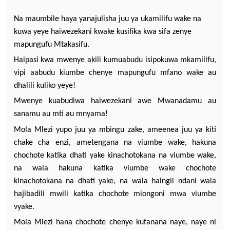
N
a maumbile haya yanajulisha juu ya ukamilifu wake na
kuwa yeye haiwezekani kwake kusifika kwa sifa zenye
mapungufu Mtakasifu.
Haipasi kwa mwenye akili kumuabudu isipokuwa mkamilifu,
vipi aabudu kiumbe chenye mapungufu mfano wake au
dhalili kuliko yeye!
Mwenye kuabudiwa haiwezekani awe Mwanadamu au
sanamu au mti au mnyama!
Mola Mlezi yupo juu ya mbingu zake, ameenea juu ya kiti
chake cha enzi, ametengana na viumbe wake,
hakuna
chochote katika dhati yake kinachotokana na viumbe wake,
na wala hakuna katika viumbe wake chochote
kinachotokana na dhati yake, na wala haingii ndani wala
hajibadili mwili katika chochote miongoni mwa viumbe
vyake.
Mola Mlezi hana chochote chenye kufanana naye, naye ni