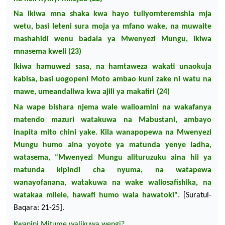
Na ikiwa mna shaka kwa hayo tuliyomteremshia mja
wetu, basi leteni sura moja ya mfano wake, na muwaite
mashahidi wenu badala ya Mwenyezi
Mungu, ikiwa
mnasema kweli (23)
Ikiwa hamuwezi sasa, na hamtaweza wakati unaokuja
kabisa, basi uogopeni Moto ambao kuni zake ni watu na
mawe, umeandaliwa kwa ajili ya makafiri (24)
Na wape bishara njema wale walioamini na wakafanya
matendo mazuri watakuwa na
Mabustani, ambayo
inapita mito chini yake. Kila wanapopewa na Mwenyezi
Mungu humo aina yoyote ya matunda
yenye ladha,
watasema, “Mwenyezi Mungu alituruzuku aina hii ya
matunda kipindi cha nyuma,
na watapewa
wanayofanana, watakuwa na wake waliosafishika, na
watakaa milele, hawafi humo wala hawatoki".
[Suratul-
Baqara: 21-25].
Kwanini Mitume walikuwa wengi?