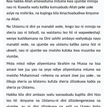
Kwa
hakika
Allah
amewatuma
mitume
kwa
ujumbe
mmoja
nao
ni
:
Kuwaita
watu
katika
kumuabudu
Allah
peke
yake
asiye
na
mshirika
,
na
kupinga
kila
kinachoabudiwa
kinyume
na
Allah.
Na
Uislamu
ni
dini
ya
manabii
wote
,
lengo
lao
ni
mmoja
na
sheria
zao
ni
tofauti
,
na
waislamu
leo
hii
ni
wapwekeshaji
wenye
kushikamana
na
Dini
sahihi
ambayo
waliyokuja
nayo
manabii
wote
,
na
ujumbe
wa
uislamu
katika
zama
hizi
ni
ukweli
, nao
ni
ujumbe
wa
mwisho
kutoka
kwa
muumba
wa
viumbe
,
Mola
mlezi
ndiye
aliyemtuma
Ibrahim
na
Mussa
na
Issa
amani
iwe
juu
yao
na
yeye
ndiye
aliyemtuma
mtume
wa
mwisho
Muhammad -
rehema
na
amani
ziwe
juu
yake
-,
na
ilikuja
sheria
ya
kiislamu
kufuta
sheria
zilizokuwa
kabla
ya
sheria
ya
Uislamu
.
Hakika
kila
dini
ambazo
watu
wanaabudu
kupitia
dini
hizo
leo
hii
-
kinyume
na
Uislamu-ni
dini
zilizotengenezwa
na
viumbe
, au
ni
dini
zilizokuwa
na
asili
ya
Uungu
kisha