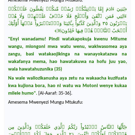
Amesema
Mwenyezi
Mungu Mtukufu:
عَلَيۡكُمۡ
يَقُصُّونَ
مِّنكُمۡ
رُسُلٞ
يَأۡتِيَنَّكُمۡ
ءَادَمَ إِمَّا
يَٰبَنِيٓ
﴿
ءَايَٰتِي
فَمَنِ
ٱتَّقَىٰ
وَأَصۡلَحَ
فَلَا
خَوۡفٌ
عَلَيۡهِمۡ
وَلَا
هُمۡ
أُوْلَٰٓئِكَ
عَنۡهَآ
وَٱسۡتَكۡبَرُواْ
بِـَٔايَٰتِنَا
كَذَّبُواْ
وَٱلَّذِينَ
٣٥
يَحۡزَنُونَ
﴾
فِيهَا خَٰلِدُونَ36
هُمۡ
ٱلنَّارِۖ
أَصۡحَٰبُ
"Enyi
wanadamu
! Pindi
watakapokuja
kwenu
Mitume
wangu
,
miongoni
mwa
watu
wenu
,
wakiwasomea
aya
zangu
,
basi
watakaojikinga
na
wanayokatazwa
na
wakafanya
mema
, hao
hawatakuwa
na
hofu
juu
yao
,
wala
hawatahuzunika
(35)
Na wale
waliozikanusha
aya
zetu
na
wakaacha
kuzifuata
kwa
kujiona
bora, hao
ni
watu
wa
Motoni
wenye
kukaa
milele
humo
".
[Al-Aaraf: 35-36].
Amesema
Mwenyezi
Mungu Mtukufu:
مِن
وَٱلَّذِينَ
خَلَقَكُمۡ
ٱلَّذِي
رَبَّكُمُ
ٱعۡبُدُواْ
ٱلنَّاسُ
يَٰٓأَيُّهَا
﴿
قَبۡلِكُمۡ
لَعَلَّكُمۡ
تَتَّقُونَ ٢١
ٱلَّذِي
جَعَلَ لَكُمُ
ٱلۡأَرۡضَ