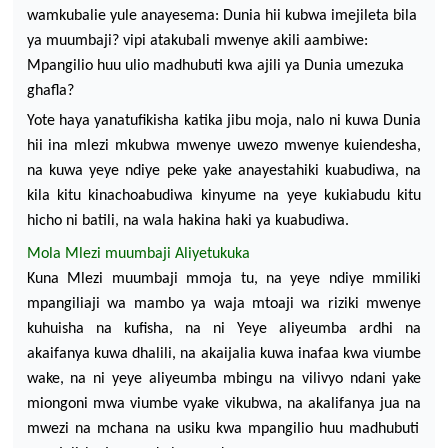
wamkubalie yule
anayesema: Dunia hii
kubwa imejileta bila
ya muumbaji? vipi atakubali mwenye akili aambiwe:
Mpangilio huu ulio madhubuti
kwa ajili ya Dunia umezuka
ghafla?
Yote haya yanatufikisha katik
a jibu
moja, nalo ni kuwa Dunia
hii ina mlezi mkubwa mwenye uwezo mwenye kuiendesha,
na kuwa yeye ndiye peke yake anayestahiki kuabudiwa, na
kila kitu kinachoabudiwa kinyume na yeye kukiabudu kitu
hicho ni batili, na wala hakina haki ya kuabudiwa.
Mola Mlezi muumbaji Aliyetukuka
Kuna Mlezi muumbaji mmoja tu, na yeye ndiye mmiliki
mpangiliaji wa mambo ya waja mtoaji wa riziki
mwenye
kuhuisha na kufisha, na ni Yeye aliyeumba ardhi na
akaifanya kuwa dhalili, na akaijalia kuwa
inafaa kwa viumbe
wake, na ni yeye
aliyeumba
mbingu na vilivyo ndani yake
miongoni mwa viumbe vyake vikubwa, na akalifanya jua na
mwezi
na mchana na usiku kwa mpangilio huu madhubuti