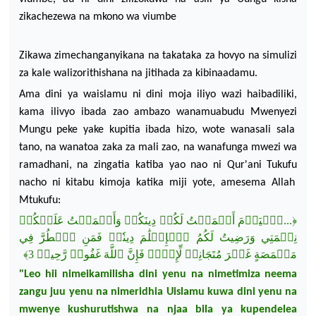
zikachezewa
na
mkono
wa
viumbe
Z
ikawa
zimechanganyikana
na
takataka
za
hovyo
na
simulizi
za kale
walizorithishana
na
jitihada
za
kibinaadamu
.
Ama
dini
ya
waislamu
ni
dini
moja
iliyo
wazi
haibadiliki
,
kama
ilivyo
ibada
zao
ambazo
wanamuabudu
Mwenyezi
Mungu peke
yake
kupitia
ibada
hizo
,
wote
wanasali
sala
tano
,
na
wanatoa
zaka
za
mali
zao
,
na
wanafunga
mwezi
wa
ramadhani
,
na
zingatia
katiba
yao
nao
ni
Qur'ani
Tukufu
nacho
ni
kitabu
kimoja
katika
miji
yote,
amesema
Allah
Mtukufu:
عَلَيۡكُمۡ
وَأَتۡمَمۡتُ
دِينَكُمۡ
لَكُمۡ
أَكۡمَلۡتُ
ٱلۡيَوۡمَ
...
﴿
نِعۡمَتِي
وَرَضِيتُ لَكُمُ
ٱلۡإِسۡلَٰمَ
دِينٗاۚ
فَمَنِ
ٱضۡطُرَّ
فِي
﴾
3
غَفُورٞ رَّحِيمٞ
ٱللَّهَ
ٖ فَإِنَّ
لِّإِثۡم
مُتَجَانِفٖ
غَيۡرَ
مَخۡمَصَةٍ
"Leo
hii
nimeikamilisha
dini
yenu
na
nimetimiza
neema
zangu
juu
yenu
na
nimeridhia
Uislamu
kuwa
dini
yenu
na
mwenye
kushurutishwa
na
njaa
bila
ya
kupendelea