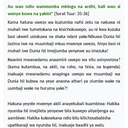
Au wao ndio wameumba mbingu na ardhi, bali wao si
wenye kuwa na yakini"
[Surat Tuur: 35-36]
Kama hatuna uwezo wa kuziumba nafsi zetu na nakuwa ni
muhali iwe tumetokana na kisichokuwepo, au ni kwa kuzuka
basi ukweli
usiokuwa na shaka ndani yake:
Nikuwa Dunia hii
lazima iwe na muumbaji mkuu mwenye uwezo, hivyo basi ni
muhali iwe Dunia hii imejiumba yenyewe au imezuka!
Kwanini mwanadamu anaamini
uwepo wa vitu asivyoviona?
(kama kutambua, na akili, na roho, na hisia, na kupenda)
inakuaje mwanadamu anapinga
uwepo wa muumbaji wa
Dunia hii kubwa na yeye anaona athari ya viumbe wake na
uumbaji wake na
huruma yake?!
Hakuna yeyote mwenye akili anayekubali
kuambiwa: Hakika
nyumba hii imejileta yenyewe bila
kuwepo aliyeijenga au
aambiwe: Hakika kukosekana ndio kitu kilichosababisha
upatikanaji wa nyumba hii, inakuaje baadhi ya watu