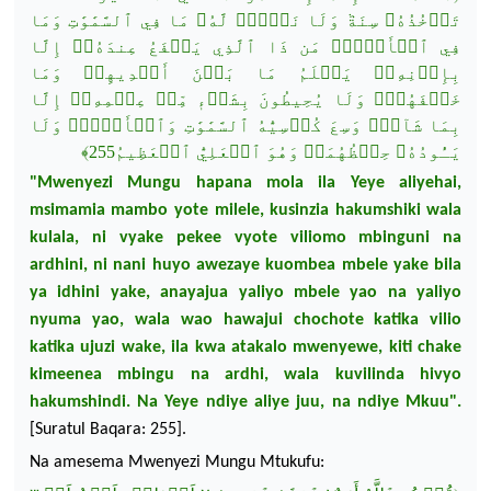
تَأۡخُذُهُۥ
سِنَةٞ وَلَا
نَوۡمٞۚ
لَّهُۥ
مَا فِي
ٱلسَّمَٰوَٰتِ
وَمَا
فِي
ٱلۡأَرۡضِۗ
مَن ذَا
ٱلَّذِي
يَشۡفَعُ
عِندَهُۥٓ
إِلَّا
بِإِذۡنِهِۦۚ
يَعۡلَمُ
مَا
بَيۡنَ
أَيۡدِيهِمۡ
وَمَا
إِلَّا
عِلۡمِهِۦٓ
مِّنۡ
ٖ
بِشَيۡء
وَلَا يُحِيطُونَ
خَلۡفَهُمۡۖ
بِمَا
شَآءَۚ
وَسِعَ
كُرۡسِيُّهُ
ٱلسَّمَٰوَٰتِ
وَٱلۡأَرۡضَۖ
وَلَا
﴾
ٱلۡعَظِيمُ255
ٱلۡعَلِيُّ
وَهُوَ
حِفۡظُهُمَاۚ
يَـُٔودُهُۥ
"
Mwenyezi
Mungu
hapana
mola
ila
Yeye
aliyehai
,
msimamia
mambo yote
milele
,
kusinzia
hakumshiki
wala
kulala
,
ni
vyake
pekee
vyote
viliomo
mbinguni
na
ardhini
,
ni
nani
huyo
awezaye
kuombea
mbele
yake
bila
ya
idhini
yake
,
anayajua
yaliyo
mbele
yao
na
yaliyo
nyuma
yao
,
wala
wao
hawajui
chochote
katika
vilio
katika
ujuzi
wake,
ila
kwa
atakalo
mwenyewe
,
kiti
chake
kimeenea
mbingu
na
ardhi
,
wala
kuvilinda
hivyo
hakumshindi
. Na Yeye
ndiye
aliye
juu
,
na
ndiye
Mkuu
".
[
Suratul
Baqara
: 255].
Na amesema Mwenyezi Mungu Mtukufu: