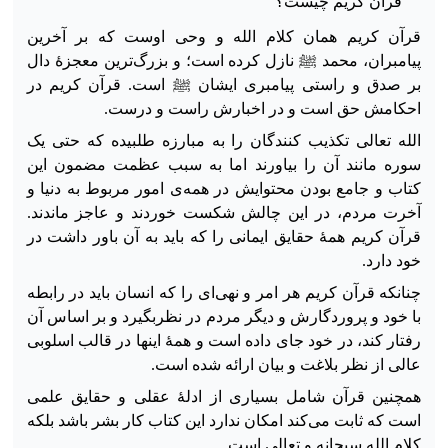
قرآن کریم چیست؟
قرآن کریم همان کلام الله و وحی اوست که بر آخرین
پیامبران، محمد ﷺ نازل کرده است؛ و بزرگ‌ترین معجزهٔ دال
بر صدق و راستی پیامبری ایشان ﷺ است. قرآن کریم در
احکامش حق است و در اخبارش راست و درست.
الله تعالی تکذیب کنندگان را به مبارزه طلبیده که حتی یک
سوره مانند آن را بیاورند اما به سبب عظمت مضمون این
کتاب و جامع بودن محتوایش در همه‌ی امور مربوط به دنیا و
آخرت مردم، در این چالش شکست خوردند و عاجز ماندند.
قرآن کریم همهٔ حقایق ایمانی را که باید به آن باور داشت در
خود دارد.
چنانکه قرآن کریم هر امر و نهی‌ای را که انسان باید در رابطه
با خود و پروردگارش و دیگر مردم در نظربگیرد و بر اساس آن
رفتار کند، در خود جای داده است و همهٔ اینها در قالب اسلوبی
عالی از نظر بلاغت و بیان ارائه شده است.
همچنین قرآن شامل بسیاری از ادلهٔ عقلی و حقایق علمی
است که ثابت می‌کند امکان ندارد این کتاب کار بشر باشد بلکه
کلام الله سبحانه و تعالی است.