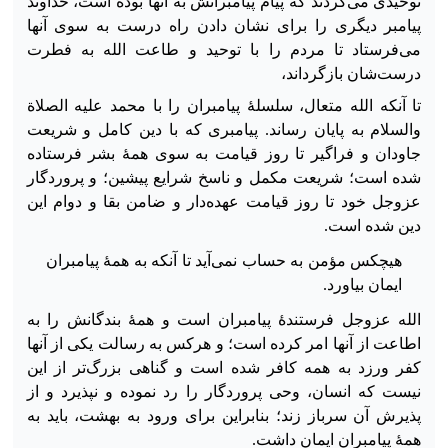
توحیدی می‌کردند که پیام پیامبرانش به آنها بوده است، خداوند
پیامبر دیگری را برای نشان دادن راه درست به سوی آنها
می‌فرستاد تا مردم را با توحید و طاعت الله به فطرت
درست‌شان بازگرداند،
تا آنکه الله متعال، سلسلهٔ پیامبران را با محمد علیه الصلاة
والسلام به پایان رساند. پیامبری که با دین کامل و شریعت
جاودان و فراگیر تا روز قیامت به سوی همهٔ بشر فرستاده
شده است؛ شریعت مکمل و ناسخ شرایع پیشین؛ و پروردگار
عزوجل خود تا روز قیامت عهده‌دار و ضامن بقا و دوام این
دین شده است.
هیچکس مؤمن به حساب نمی‌آید تا آنکه به همهٔ پیامبران
ایمان بیاورد.
الله عزوجل فرستندهٔ پیامبران است و همهٔ بندگانش را به
اطاعت از آنها امر کرده است؛ و هرکس به رسالت یکی از آنها
کفر ورزد به همه کافر شده است و گناهی بزرگ‌تر از این
نیست که انسان، وحی پروردگار را رد نموده و نپذیرد و از
پذیرش آن سرباز زند؛ بنابراین
برای ورود به بهشت، باید به
همهٔ پیامبران ایمان داشت.