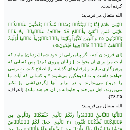
کرده است.
الله متعال می‌فرماید:
﴿يَٰبَنِيٓ ءَادَمَ إِمَّا يَأۡتِيَنَّكُمۡ رُسُلٞ مِّنكُمۡ يَقُصُّونَ عَلَيۡكُمۡ
ءَايَٰتِي فَمَنِ ٱتَّقَىٰ وَأَصۡلَحَ فَلَا خَوۡفٌ عَلَيۡهِمۡ وَلَا هُمۡ
يَحۡزَنُونَ ٣٥ وَٱلَّذِينَ كَذَّبُواْ بِـَٔايَٰتِنَا وَٱسۡتَكۡبَرُواْ عَنۡهَآ أُوْلَٰٓئِكَ
أَصۡحَٰبُ ٱلنَّارِۖ هُمۡ فِيهَا خَٰلِدُونَ36﴾
(ای فرزندان آدم، اگر پیامبرانی از خود شما [نزدتان] بیایند که
آیات مرا برای‌تان بخوانند، [از آنان پیروی کنید]؛ پس کسانی که
پرهیزگاری نمایند و [رفتارهای گذشته‌ را] اصلاح کنند، نه ترسی
خواهند داشت و نه اندوهگین می‌شوند * و کسانی‌ که آیات ما
را دروغ می‌پندارند و در برابر آنها [گردن‌کشی و] تکبر
می‌ورزند، اهل دوزخند و جاودانه در آن خواهند ماند).
[اعراف:
۳۵-۳۶].
الله متعال می‌فرماید:
﴿يَٰٓأَيُّهَا ٱلنَّاسُ ٱعۡبُدُواْ رَبَّكُمُ ٱلَّذِي خَلَقَكُمۡ وَٱلَّذِينَ مِن
قَبۡلِكُمۡ لَعَلَّكُمۡ تَتَّقُونَ ٢١ ٱلَّذِي جَعَلَ لَكُمُ ٱلۡأَرۡضَ
فِرَٰشٗا وَٱلسَّمَآءَ بِنَآءٗ وَأَنزَلَ مِنَ ٱلسَّمَآءِ مَآءٗ فَأَخۡرَجَ بِهِۦ مِنَ