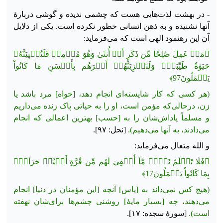
- در بهشت لذت‌هایی هست که چشمی ندیده و گوشی دربارهٔ
آنها نشنیده و به ذهن انسانی خطور نکرده است. یکی از دلایل
آن این رهنمود الهی است که می‌فرماید:
﴿مَنۡ عَمِلَ صَٰلِحٗا مِّن ذَكَرٍ أَوۡ أُنثَىٰ وَهُوَ مُؤۡمِنٞ فَلَنُحۡيِيَنَّهُۥ
حَيَوٰةٗ طَيِّبَةٗۖ وَلَنَجۡزِيَنَّهُمۡ أَجۡرَهُم بِأَحۡسَنِ مَا كَانُواْ
يَعۡمَلُونَ97﴾
(هر کسی که کار شایسته‌ای انجام دهد، [خواه] مرد باشد یا
زن، درحالی‌که مؤمن است، او را به حیاتی پاک زنده می‌داریم
و مسلماً پاداش‌شان را به [حسب] بهترین اعمالی که انجام
می‌دادند، به آنها می‌دهیم).
[نحل: ۹۷].
و الله متعال می‌فرماید:
﴿فَلَا تَعۡلَمُ نَفۡسٞ مَّآ أُخۡفِيَ لَهُم مِّن قُرَّةِ أَعۡيُنٖ جَزَآءَۢ
بِمَا كَانُواْ يَعۡمَلُونَ17﴾
(هیچ کس نمی‌داند به [پاس] آنچه [این مؤمنان در دنیا] انجام
می‌دهند، چه [بسیار مایۀ] روشنی چشم‌ها برای‌شان نهفته
است).
[سورهٔ سجده: ۱۷].