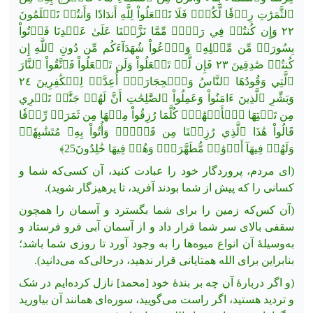
ٱلثَّمَرَٰتِ رِزۡقٗا لَّكُمۡۖ فَلَا
تَجۡعَلُواْ لِلَّهِ أَندَادٗا وَأَنتُمۡ تَعۡلَمُونَ
٢٢ وَإِن كُنتُمۡ فِي رَيۡبٖ مِّمَّا نَزَّلۡنَا عَلَىٰ عَبۡدِنَا فَأۡتُواْ
بِسُورَةٖ مِّن مِّثۡلِهِۦ وَٱدۡعُواْ شُهَدَآءَكُم مِّن دُونِ ٱللَّهِ إِن
كُنتُمۡ صَٰدِقِينَ ٢٣ فَإِن لَّمۡ تَفۡعَلُواْ وَلَن تَفۡعَلُواْ فَٱتَّقُواْ ٱلنَّارَ
ٱلَّتِي وَقُودُهَا ٱلنَّاسُ وَٱلۡحِجَارَةُۖ أُعِدَّتۡ لِلۡكَٰفِرِينَ ٢٤
وَبَشِّرِ ٱلَّذِينَ ءَامَنُواْ وَعَمِلُواْ ٱلصَّٰلِحَٰتِ أَنَّ لَهُمۡ جَنَّٰتٖ تَجۡرِي
مِن تَحۡتِهَا ٱلۡأَنۡهَٰرُۖ كُلَّمَا رُزِقُواْ مِنۡهَا مِن ثَمَرَةٖ رِّزۡقٗا
قَالُواْ هَٰذَا ٱلَّذِي رُزِقۡنَا مِن قَبۡلُۖ وَأُتُواْ بِهِۦ مُتَشَٰبِهٗاۖ
وَلَهُمۡ فِيهَآ أَزۡوَٰجٞ مُّطَهَّرَةٞۖ وَهُمۡ فِيهَا خَٰلِدُونَ25﴾
(ای مردم، پروردگار خود را عبادت کنید، آن کسی‌که شما و
کسانی را که پیش از شما بودند آفرید، تا پرهیزگار شوید).
(آن کس‌که زمین را برای شما بگسترد و آسمان را همچون
سقفی بالای سر شما قرار داد و از آسمان آبی فرو فرستاد و
به‌وسیلۀ آن انواع میوه‌ها را به ‌وجود آورد تا روزی شما باشد؛
بنابراین برای الله همتایانی قرار ندهید، درحالی‌که می‌دانید).
(و اگر دربارۀ آن چه بر بندۀ خود [محمد] نازل کرده‌ایم در شک
و تردید هستید، اگر راست می‌گویید، سوره‌ای همانند آن
بیاورید