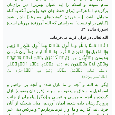
تمام نمودم و اسلام را [به عنوان بهترین] دین برای‌تان
برگزیدم. اما هرکس [برای حفظ جان خود و] بدون آنكه به گناه
متمایل باشد، [به خوردن گوشت‌های ممنوعه] ناچار شود
[گناهی بر او نیست]. به راستی که الله آمرزندۀ مهربان است)
[سورهٔ مائده: ۳].
الله تعالی در قرآن کریم می‌فرماید:
﴿قُلۡ ءَامَنَّا بِٱللَّهِ وَمَآ أُنزِلَ عَلَيۡنَا وَمَآ أُنزِلَ عَلَىٰٓ إِبۡرَٰهِيمَ
وَإِسۡمَٰعِيلَ وَإِسۡحَٰقَ وَيَعۡقُوبَ وَٱلۡأَسۡبَاطِ وَمَآ أُوتِيَ مُوسَىٰ
وَعِيسَىٰ وَٱلنَّبِيُّونَ مِن رَّبِّهِمۡ لَا نُفَرِّقُ بَيۡنَ أَحَدٖ مِّنۡهُمۡ
وَنَحۡنُ لَهُۥ مُسۡلِمُونَ ٨٤ وَمَن يَبۡتَغِ غَيۡرَ ٱلۡإِسۡلَٰمِ
دِينٗا فَلَن يُقۡبَلَ مِنۡهُ وَهُوَ فِي ٱلۡأٓخِرَةِ مِنَ
ٱلۡخَٰسِرِينَ85﴾
(بگو: به الله و آنچه بر ما نازل شده و آنچه بر ابراهیم و
اسماعیل و اسحاق و یعقوب و اسباط (فرزندان یعقوب) نازل
گردیده و آنچه به موسی و عیسی و [دیگر] پیامبران از جانب
پروردگارشان داده شده، ایمان آوردیم، میان هیچیک از آنان
فرقی نمی‌گذاریم و ما او
را فرمانبرداریم * و هر‌کس دینی غیر