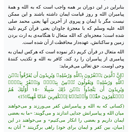
بنابراین در این دوران بر همه واجب است که به الله و همهٔ
پیامبران الله و روز قیامت ایمان داشته باشند و این ممکن
نیست مگر با ایمان و پیروی از آخرین آنها یعنی محمد صلی
الله علیه وسلم که با معجزهٔ جاودان یعنی قرآن کریم تایید
شده است؛ معجزه‌ای که الله متعال تا هنگامه‌ی به ارث بردن
زمین و ساکنانش، عهده‌دار محافظت از آن شده است.
الله متعال در قرآن کریم ذکر نموده است که هرکس ایمان به
پیامبری از پیامبران را رد کند، کافر به الله و تکذیب کنندهٔ
وحی اوست. حق تعالی می‌فرماید:
﴿إِنَّ ٱلَّذِينَ يَكۡفُرُونَ بِٱللَّهِ وَرُسُلِهِۦ وَيُرِيدُونَ أَن يُفَرِّقُواْ بَيۡنَ
ٱللَّهِ وَرُسُلِهِۦ وَيَقُولُونَ نُؤۡمِنُ بِبَعۡضٖ وَنَكۡفُرُ بِبَعۡضٖ
وَيُرِيدُونَ أَن يَتَّخِذُواْ بَيۡنَ ذَٰلِكَ سَبِيلًا ١٥٠ أُوْلَٰٓئِكَ هُمُ
ٱلۡكَٰفِرُونَ حَقّٗاۚ وَأَعۡتَدۡنَا لِلۡكَٰفِرِينَ عَذَابٗا مُّهِينٗا151﴾
(كسانى كه به الله و پیامبرانش كفر مى‌ورزند و مى‌خواهند
میان
الله و پیامبرانش جدایى اندازند و مى‌گویند: «ما به بعضى
ایمان داریم و بعضى را انكار مى‌كنیم» و مى‌خواهند در این
[میان، بین کفر و ایمان برای خود] راهى برگزینند * آنان به