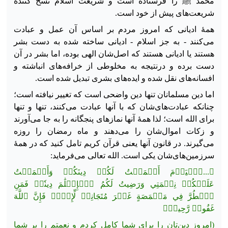
محمد ﷺ را فرستاده است و شریعت اسلام نسخ کنندهٔ
شریعت‌های پیش از خود است.
همهٔ ادیانی که امروز مردم بر اساس آن عمل و عبادت
می‌کنند - به جز اسلام - ادیانی ساخته شده به دست بشر
هستند یا ادیانی هستند که اصل‌شان الهی بوده، اما بشر در آن
دست برده و درنتیجه به مخلوطی از خرافه‌های انباشته و
افسانه‌های نقل شده و ایده‌های بشری تبدیل شده است.
اما دین مسلمانان تنها دین واضحی است که تغییر نیافته است؛
چنانکه عبادت‌های‌شان که با آنها عبادت می‌کنند، تنها و تنها
برای الله است؛ لذا همهٔ آنها نمازهای پنجگانه را به جا می‌آورند
و زکات اموال‌شان را می‌دهند و ماه رمضان را روزه
می‌گیرند. در قانون آنها یعنی قرآن کریم تامل کنید که در همهٔ
سرزمین‌های‌شان یکی است. الله تعالی می‌فرماید:
﴿...ٱلۡيَوۡمَ أَكۡمَلۡتُ لَكُمۡ دِينَكُمۡ وَأَتۡمَمۡتُ
عَلَيۡكُمۡ نِعۡمَتِي وَرَضِيتُ لَكُمُ ٱلۡإِسۡلَٰمَ دِينٗاۚ فَمَنِ
ٱضۡطُرَّ فِي مَخۡمَصَةٍ غَيۡرَ مُتَجَانِفٖ
لِّإِثۡمٖ فَإِنَّ ٱللَّهَ
غَفُورٞ رَّحِيمٞ﴾
(امروز دین‌تان را برای شما کامل کردم و نعمتم را بر شما