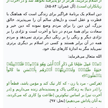
از اسلام برگزیند، هرگز از او پذیرفته نخواهد شد و در آخرت از
زیانکاران است).
[آل عمران: ۸۴-۸۵].
دین اسلام یک برنامهٔ فراگیر برای زندگی است که هماهنگ با
فطرت و عقل است و دل‌های سالم آن را می‌پذیرند. خالق
بزرگ، این دین را برای مردم وضع نموده که دین خیر و
سعادت برای همهٔ مردم در دنیا و آخرت است و نژادی را بر
نژادی دیگر و رنگی را بر رنگی دیگر برتری نمی‌دهد و مردم
همه در آن برابر هستند و کسی در اسلام بر دیگری برتری
نمی‌یابد مگر به اندازهٔ کارهای نیک خود.
الله متعال می‌فرماید:
﴿مَنۡ عَمِلَ صَٰلِحٗا مِّن ذَكَرٍ أَوۡ أُنثَىٰ وَهُوَ مُؤۡمِنٞ فَلَنُحۡيِيَنَّهُۥ
حَيَوٰةٗ طَيِّبَةٗۖ وَلَنَجۡزِيَنَّهُمۡ أَجۡرَهُم بِأَحۡسَنِ مَا كَانُواْ
يَعۡمَلُونَ97﴾
(هرکس - مرد یا زن - که کار نیک کند و مؤمن باشد، قطعاً او
را [در دنیا] به زندگانی پاک و پسندیده‌ای زنده می‌داریم و [در
آخرت نیز] بر اساس نیکوترین [طاعت و] كارى كه مى‌كردند،
به
آنان پاداش می‌دهیم)
[نحل: ۹۷].