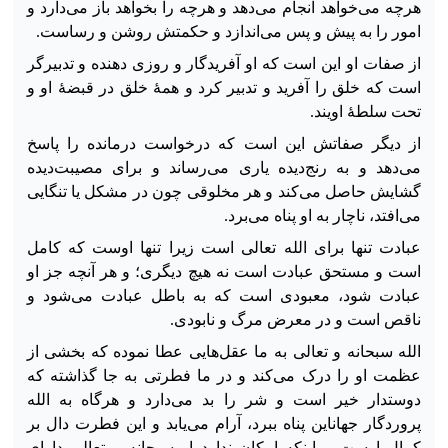
هرچه می‌خواهد انجام می‌دهد و هرچه را بخواهد باز می‌دارد و
امور را به پیش و پس می‌اندازد و حکمتش روشن و رساست.
از صفات او این است که او آفریدگار و روزی دهنده و تدبیرگر
است که خلق را آفرید و تدبیر کرد و همهٔ خلق در قبضهٔ او و
تحت سلطهٔ اویند.
از دیگر صفاتش این است که درخواست درمانده را پاسخ
می‌دهد و به رنج‌دیده یاری می‌رساند و برای مصیبت‌دیده
گشایش حاصل می‌کند و هر مخلوقی چون در مشکل یا تنگایی
می‌افتد، ناچار به او پناه می‌برد.
عبادت تنها برای الله تعالی است زیرا تنها اوست که کامل
است و مستحق عبادت است نه هیچ دیگری؛ و هر آنچه جز او
عبادت شود، معبودی است که به باطل عبادت می‌شود و
ناقص است و در معرض مرگ و نابودی.
الله سبحانه و تعالی به ما عقل‌هایی عطا نموده که بخشی از
عظمت او را درک می‌کند و در ما فطرتی به جا گذاشته که
دوستدار خیر است و شر را بد می‌دارد و هرگاه به الله
پروردگار جهاناین پناه ببرد، آرام می‌یابد و این فطرت دال بر
کمال اوست و اینکه امکان ندارد او سبحانه و تعالی دارای