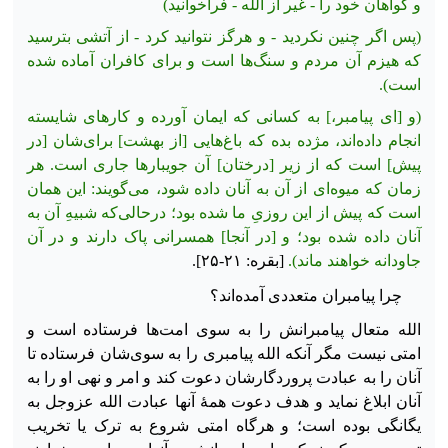
و گواهان خود را - غیر از الله - فراخوانید)
(پس اگر چنین نکردید - و هرگز نتوانید کرد - از آتشی بترسید
که هیزم آن مردم و سنگ‌ها است و برای کافران آماده شده
است).
(و [ای پیامبر،] به کسانی که ایمان آورده و کارهای شایسته
انجام داده‌اند، مژده بده که باغ‌‏هایی [از بهشت] برای‌شان [در
پیش] است که از زیر [درختان] آن جویبارها جاری است. هر
زمان که میوه‌ای از آن به آنان داده شود، می‏‌گویند: این همان
است که پیش از این روزیِ ما شده بود؛ درحالی‌که شبیهِ آن به
آنان داده شده بود؛ و [در آنجا] همسرانی پاک دارند و در آن
جاودانه خواهند ماند).
[بقره: ۲۱-۲۵].
چرا پیامبران متعددی آمده‌اند؟
الله متعال پیامبرانش را به سوی امت‌ها فرستاده است و
امتی نیست مگر آنکه الله پیامبری را به سوی‌شان فرستاده تا
آنان را به عبادت پروردگارشان دعوت کند و امر و نهی او را به
آنان ابلاغ نماید
و هدف دعوت همهٔ آنها عبادت الله عزوجل به
یگانگی بوده است؛ و هرگاه امتی شروع به ترک یا تخریب