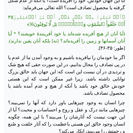
آیا این جهان خودش، خود را آفریده است؟ یا آنکه از عدم شکل
گرفته یا محصول تصادف است؟ الله تعالی می‌فرماید:
﴿‌أَمۡ خُلِقُواْ مِنۡ غَيۡرِ شَيۡءٍ أَمۡ هُمُ ٱلۡخَٰلِقُونَ٣٥
أَمۡ خَلَقُواْ ٱلسَّمَٰوَٰتِ وَٱلۡأَرۡضَۚ بَل لَّا يُوقِنُونَ36﴾
(آیا آنان از هیچ آفریده شده‏‌اند یا خود آفرینندۀ خویشند؟ * آیا
آنان آسمان‏ها و زمین را آفریده‌اند؟ [نه] بلکه آنان یقین ندارند).
[طور: ۳۵-۳۶].
اگر ما خودمان را نیافریده باشیم و به وجود آمدن ما از عدم یا
در پی تصادف را محال بدانیم، در این صورت حقی که هیچ شک
و
تردیدی در آن نیست این است که: این جهان باید خالق بزرگ
توانایی داشته باشد، زیرا غیر ممکن است که این هستی
خودش خالق خود باشد یا آنکه از هیچ و عدم آمده باشد یا
محصول تصادف باشد.
چرا انسان به وجود چیزهایی باور دارد که آنها را نمی‌بیند؟
چیزهایی مانند درک و عقل و روح و احساسات و محبت؟ آیا از
این جهت نیست که آثارشان را می‌بیند؟ با این همه، چگونه
انسان وجود خالق این هستی باعظمت را که آثار خلقت و صُنع
و رحمتش را می‌بیند، انکار می‌کند؟