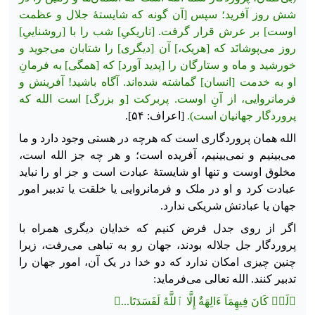
شش روز آفرید؛ سپس [آن گونه كه شايستهٔ جلال و عظمت
اوست] بر عرش قرار گرفت. [تاریکیِ] شب را با [روشناییِ]
روز می‌پوشانَد که [هریک،] آن [دیگری] را شتابان می‌جوید و
خورشید و ماه و ستارگان را [پدید آورد] كه [همگی] به فرمانِ
او به خدمت [انسان] گماشته شده‌اند. آگاه باشید! آفرینش و
فرمانروایی، از آنِ اوست. پربرکت [و بزرگ] است الله که
پروردگار جهانیان است).
[اعراف: ۵۴].
الله همان پروردگاری است که هرچه در هستی وجود دارد و ما
می‌بینیم و نمی‌بینیم، آفریده است؛ و هر چه جز الله است،
مخلوق اوست و تنها او شایستهٔ عبادت است و جز او را نباید
عبادت کرد و او در ملک و فرمانروایی یا خلقت یا تدبیر امور
جهان یا عبادتش شریکی ندارد.
اگر از روی جدل فرض کنیم که خدایان دیگری همراه با
پروردگار جل جلاله بودند، جهان رو به تباهی می‌رفت، زیرا
چنین چیزی امکان ندارد که دو خدا در یک آن، امور جهان را
تدبیر کنند. الله تعالی می‌فرماید:
﴿لَوۡ كَانَ فِيهِمَآ ءَالِهَةٌ إِلَّا ٱللَّهُ لَفَسَدَتَا...﴾