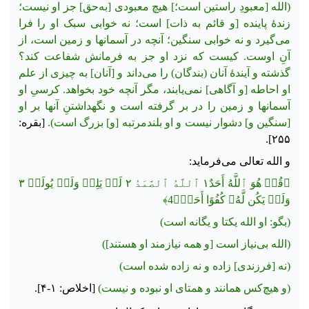
(الله [معبودِ راستین است؛] هیچ معبودی [به‌‏حق] جز او نیست؛
زندۀ پاینده [و قائم به ذات] است؛ نه خوابی سبک او را فرا
می‌گیرد و نه خوابی سنگین؛ آنچه در آسمان‏ها و زمین است، از
آنِ اوست. کیست که نزد او جز به فرمانش شفاعت کند؟
گذشته و آیندۀ آنان (بندگان) را می‌داند و [آنان] به چیزی از علم
او احاطه [و آگاهی] نمی‌یابند، مگر آنچه خود بخواهد. کرسیِ او
آسمان‏ها و زمین را در
بر گرفته است و نگهداشتنِ آنها بر او
[سنگین و] دشوار نیست و او بلندمرتبه [و] بزرگ است).
[بقره:
۲۵۵].
و الله تعالی می‌فرماید:
﴿قُلۡ هُوَ ٱللَّهُ أَحَدٌ١ ٱللَّهُ ٱلصَّمَدُ ٢ لَمۡ يَلِدۡ وَلَمۡ يُولَدۡ ٣
وَلَمۡ يَكُن لَّهُۥ كُفُوًا أَحَدُۢ4﴾
(بگو: او الله یکتا و یگانه است)
(الله بی‌نیاز است [و همه نیازمند او هستند])
(نه [فرزندی] زاده و نه زاده شده است)
(و هیچ‌کس همانند و همتای او نبوده و نیست)
[اخلاص: ۱-۴].