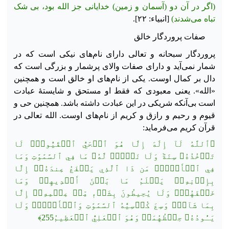
(اگر در آن دو (آسمان و زمین) خدایانی جز الله بود، بی شک
تباه می‌شدند)
[انبیاء: ۲۲].
صفات پروردگار خالق
پروردگار سبحانه و تعالی دارای نام‌های نیکی است که در
شمار نمی‌آید و دارای صفات والای پرشمار و بزرگی است که
دال بر کمال
اوست. یکی از نام‌های او خالق است و همچنین
«الله». یعنی معبودی که فقط او مستحق و شایستهٔ عبادت
است بی‌آنکه شریکی در این عبادت داشته باشد. همچنین حی و
قیوم و رحیم و رازق و کریم از نام‌های اوست. الله تعالی در
قرآن کریم می‌فرماید:
﴿ٱللَّهُ لَآ إِلَٰهَ إِلَّا هُوَ ٱلۡحَيُّ ٱلۡقَيُّومُۚ لَا
تَأۡخُذُهُۥ سِنَةٞ وَلَا نَوۡمٞۚ لَّهُۥ مَا فِي ٱلسَّمَٰوَٰتِ وَمَا
فِي ٱلۡأَرۡضِۗ مَن ذَا ٱلَّذِي يَشۡفَعُ عِندَهُۥٓ إِلَّا
بِإِذۡنِهِۦۚ يَعۡلَمُ مَا بَيۡنَ أَيۡدِيهِمۡ وَمَا
خَلۡفَهُمۡۖ وَلَا يُحِيطُونَ بِشَيۡءٖ مِّنۡ عِلۡمِهِۦٓ إِلَّا
بِمَا شَآءَۚ وَسِعَ كُرۡسِيُّهُ ٱلسَّمَٰوَٰتِ وَٱلۡأَرۡضَۖ وَلَا
يَـُٔودُهُۥ حِفۡظُهُمَاۚ وَهُوَ ٱلۡعَلِيُّ ٱلۡعَظِيمُ255﴾