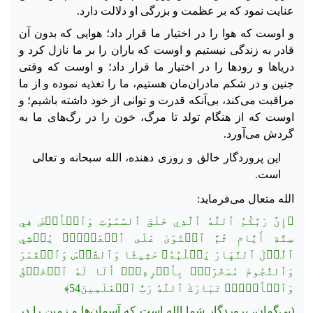
عنایت نمود که بر عظمت و بزرگی او دلالت دارد.
و اوست که هوا را در اختیار ما قرار داد؛ هوایی که بدون آن
قادر به زندگی نیستیم و اوست که باران را بر ما نازل کرد و
دریاها و رودها را در اختیار ما قرار داد؛ و اوست که وقتی
جنین و در شکم مادران‌مان هستیم، ما را تغذیه نموده و از ما
مراقبت می‌کند، بی‌آنکه قدرت و توانی از خود داشته باشیم؛ و
اوست که از هنگام تولد تا مرگ، خون را در رگ‌های ما به
گردش می‌آورد.
این پروردگار خالق و روزی دهنده، الله سبحانه و تعالی
است.
الله متعال می‌فرماید:
﴿إِنَّ رَبَّكُمُ ٱللَّهُ ٱلَّذِي خَلَقَ ٱلسَّمَٰوَٰتِ وَٱلۡأَرۡضَ فِي
سِتَّةِ أَيَّامٖ ثُمَّ ٱسۡتَوَىٰ عَلَى ٱلۡعَرۡشِۖ يُغۡشِي
ٱلَّيۡلَ ٱلنَّهَارَ يَطۡلُبُهُۥ حَثِيثٗا وَٱلشَّمۡسَ وَٱلۡقَمَرَ
وَٱلنُّجُومَ مُسَخَّرَٰتِۭ بِأَمۡرِهِۦٓۗ أَلَا لَهُ ٱلۡخَلۡقُ
وَٱلۡأَمۡرُۗ تَبَارَكَ ٱللَّهُ رَبُّ ٱلۡعَٰلَمِينَ54﴾
(بی‌گمان، پروردگار شما الله است که آسمان‌ها و زمین را در