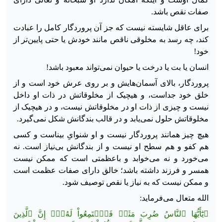
صفات نقص باشد.
برای عاقل شایسته نیست که جز آن پروردگار کامل را عبادت
کند، چه رسد به مخلوقی ناقص مانند خودش یا حتی پایین‌تر از
خود!
انسان یا بت یا درخت یا حیوان نمی‌تواند معبود باشد!
پروردگار، بالای آسمان‌هایش و بر روی عرش خود است و از
خلق خود جداست، و هیچیک از مخلوقاتش در ذات او داخل
نیست و چیزی از ذات او در مخلوقاتش نیست، و در هیچیک از
مخلوقاتش حلول نمی‌یابد و در قالب بندگانش شکل نمی‌گیرد.
هیچ چیز همانند پروردگار نیست و او شنوایِ بیناست و کسی
هم کفو و هم سطح او نیست و از بندگانش بی‌نیاز است. نه
می‌خورد و نه می‌خوابد و باعظمتی است که ممکن نیست
همسر و فرزند داشته باشد؛ خالق دارای صفات عظمت است
و ممکن نیست که به نیاز یا نقص توصیف شود.
الله متعال می‌فرماید:
﴿يَٰٓأَيُّهَا ٱلنَّاسُ ضُرِبَ مَثَلٞ فَٱسۡتَمِعُواْ لَهُۥٓۚ إِنَّ ٱلَّذِينَ