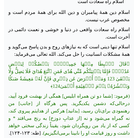
اسلام راه سعادت است
اسلام دین همهٔ پیامبران و دین الله برای همهٔ مردم است و
مخصوص عرب نیست.
اسلام راه سعادت واقعی در دنیا و خوشی و نعمت دائمی در
آخرت است.
اسلام تنها دینی است که به نیازهای روح و بدن پاسخ می‌گوید و
همهٔ مشکلات انسانیت را حل می‌کند. الله تعالی می‌فرماید:
﴿قَالَ ٱهۡبِطَا مِنۡهَا جَمِيعَۢاۖ بَعۡضُكُمۡ لِبَعۡضٍ
عَدُوّٞۖ فَإِمَّا يَأۡتِيَنَّكُم مِّنِّي هُدٗى فَمَنِ ٱتَّبَعَ هُدَايَ فَلَا يَضِلُّ وَلَا
يَشۡقَىٰ 123 وَمَنۡ أَعۡرَضَ عَن ذِكۡرِي فَإِنَّ لَهُۥ مَعِيشَةٗ ضَنكٗا
وَنَحۡشُرُهُۥ يَوۡمَ ٱلۡقِيَٰمَةِ أَعۡمَىٰ124﴾
(فرمود: [شما دو تن همراه ابلیس] همگی از بهشت فرود آیید،
درحالی‌که دشمن یکدیگرید. پس هرگاه از [جانب] من
رهنمودی برای‌تان رسید، [بدانید] هرکس از هدایتم پیروی کند،
نه گمراه
می‌شود و نه [از عذابِ دوزخ] به رنج می‌افتد * و
کسی که از یاد من رویگردان شود، یقیناً زندگی سختی خواهد
داشت و روز قیامت او را نابینا برمی‌انگیزیم).
[طه: ۱۲۳-۱۲۴].