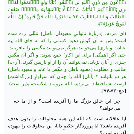
تَدۡعُونَ مِن دُونِ ٱللَّهِ لَن يَخۡلُقُواْ ذُبَابٗا وَلَوِ ٱجۡتَمَعُواْ لَهُۥۖ
وَإِن يَسۡلُبۡهُمُ ٱلذُّبَابُ شَيۡـٔٗا
لَّا يَسۡتَنقِذُوهُ مِنۡهُۚ ضَعُفَ
ٱلطَّالِبُ وَٱلۡمَطۡلُوبُ ٧٣ مَا قَدَرُواْ ٱللَّهَ حَقَّ قَدۡرِهِۦٓۚ إِنَّ ٱللَّهَ
لَقَوِيٌّ عَزِيزٌ74﴾
(ای مردم، [دربارۀ ناتوانیِ معبودان باطل] مَثَلی زده شده
است؛ پس به آن گوش دهید: کسانی را که به جای الله [به
عبادت و یاری] می‌خوانید، هرگز نمی‌توانند مگسی را بیافرینند،
حتی اگر [همگی] برای این [کار] جمع شوند؛ و اگر آن مگس
چیزی از آنان برُباید، نمی‌توانند آن را از او بازپس گیرند. [آری،]
طالب و مطلوب (معبود باطل و مگس یا عابد و معبود باطل)
هر دو ناتوانند * [آنان] الله را چنان که سزاوارِ [بزرگداشتِ]
اوست نشناخته‌اند. بی‌تردید، الله نیرومندِ شکست‌ناپذیر است).
[حج: ۷۳-۷۴].
چرا این خالق بزرگ ما را آفریده است؟ و از ما چه
می‌خواهد؟
آیا عاقلانه است که الله این همه مخلوقات را بدون هدف
آفریده باشد؟ آیا پروردگار حکیمِ دانا، این مخلوقات را بیهوده
آفریده است؟