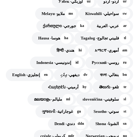
أردو- اردو
أوزبكي- Ўзбек
uz
ur
سواحيلي- Kiswahili
ملايو- Melayu
ms
sw
عربي- العربية
جورجي- ქართული
ka
ar
فلبيني تجالوج- Tagalog
هوسا- Hausa
ha
tl
أمهري- አማርኛ
هندي- हिन्दी
hi
am
روسي- Русский
إندونيسي- Indonesia
id
ru
بنغالي- বাংলা
ديفهي- ދިވެހި
إنجليزي- English
en
dv
bn
تلغو- తెలుగు
أرميني- Հայերէն
hy
te
سلوفيني- slovenščina
مليالم- മലയാളം
ml
sl
سوتي- Sesotho
غوجاراتية- ગુજરાતી
gu
st
الشونا- Shona
دندي- Dendi
ddn
sn
نرويجي- Norwegian
كريولي- créole
mfe
no