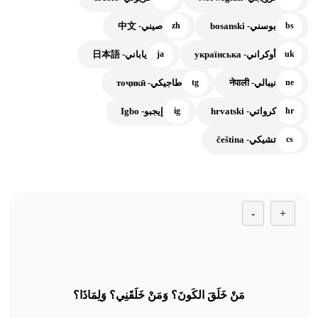
بوسني- bosanski
صيني- 中文
zh
bs
أوكراني- українська
ياباني- 日本語
ja
uk
نيبالي- नेपाली
طاجيكي- тоҷикӣ
tg
ne
كرواتي- hrvatski
إيجبو- Igbo
ig
hr
تشيكي- čeština
cs
-
+
مَنْ خَلَقَ الكَونَ؟ وَمَنْ خَلَقَنِي؟ وَلِمَاذَا؟