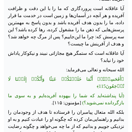
آیا عاقلانه است پروردگاری که ما را با این دقت و ظرافت
آفریده
و هر آنچه در آسمان‌ها و زمین است در خدمت ما قرار
داده، ما را بدون هدف آفریده باشد و بدون پاسخ به مهمترین
پرسش‌هایی که ذهن ما را مشغول کرده، رها کرده باشد؟ این
سه پرسش که: چرا ما این‌جاییم؟ پس از مرگ چه خواهد شد؟
و هدف از آفرینش ما چیست؟
آیا عاقلانه است که ستمگر هیچ مجازاتی نبیند و نیکوکار پاداش
خود را نیابد؟
الله سبحانه و تعالی می‌فرماید:
﴿أَفَحَسِبۡتُمۡ أَنَّمَا خَلَقۡنَٰكُمۡ عَبَثٗا وَأَنَّكُمۡ إِلَيۡنَا لَا
تُرۡجَعُونَ115﴾
(آیا پنداشته‌اید که شما را بیهوده آفریده‌ایم و به سوی ما
بازگردانده نمی‌شوید؟)
[مؤمنون: ۱۱۵].
بلکه الله متعال پیامبران را فرستاده تا هدف از وجودمان را
بدانیم و راهنمایی‌مان کرده که چگونه او را عبادت کنیم و به او
نزدیکی جوییم و بدانیم که از ما چه می‌خواهد و چگونه رضایت