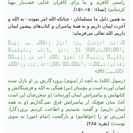
راستی كافرند و ما براى كافران عذابى خفت‌بار مهیا
كرده‌ایم).
[نساء: ۱۵۰-۱۵۱].
به همین دلیل ما مسلمانان - چنانکه الله امر نموده - به الله و
آخرت ایمان داریم و به همهٔ پیامبران و کتاب‌های پیشین ایمان
داریم. الله تعالی می‌فرماید:
﴿ءَامَنَ ٱلرَّسُولُ بِمَآ أُنزِلَ إِلَيۡهِ مِن رَّبِّهِۦ
وَٱلۡمُؤۡمِنُونَۚ كُلٌّ ءَامَنَ بِٱللَّهِ وَمَلَٰٓئِكَتِهِۦ
وَكُتُبِهِۦ وَرُسُلِهِۦ لَا نُفَرِّقُ بَيۡنَ أَحَدٖ مِّن رُّسُلِهِۦۚ
وَقَالُواْ سَمِعۡنَا وَأَطَعۡنَاۖ غُفۡرَانَكَ رَبَّنَا وَإِلَيۡكَ
ٱلۡمَصِيرُ285﴾
(رسول [الله] به آنچه از [سوی] پروردگارش بر او نازل شده
ایمان آورده است و مؤمنان [نیز] همگی به الله و فرشتگانش و
کتاب‏هایش و پیامبرانش ایمان آورده‌اند؛ [و سخن‌شان این است
که]: میان هیچ‌یک از پیامبرانش فرق نمی‌گذاریم [و به همه
ایمان داریم]. و گفتند: شنیدیم و اطاعت کردیم. پروردگارا،
آمرزش تو را
[خواهانیم] و بازگشت [تمام امور] به سوی
توست).
[بقره: ۲۸۵].