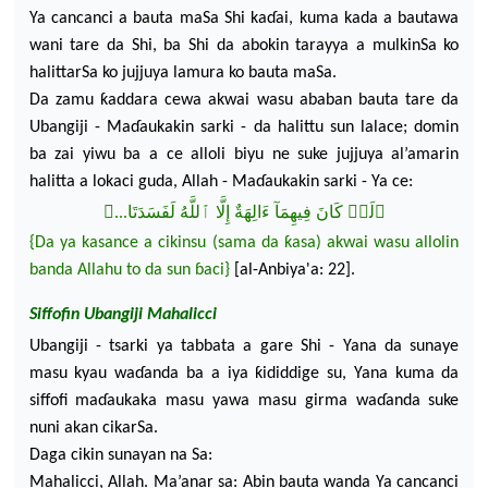
Ya cancanci a bauta maSa Shi ka
ɗ
ai, kuma kada a bautawa
wani tare da Shi, ba Shi da abo
kin tarayya a mulkinSa ko
halittarSa ko jujjuya lamura ko bauta maSa.
Da zamu ƙaddara cewa akwai wasu ababan
bauta
tare da
Ubangiji - Ma
ɗ
aukakin sarki - da halittu sun lalace; domin
ba zai yiwu ba a ce alloli biyu ne suke jujjuya al’amarin
halitta a lokaci guda, Allah - Ma
ɗ
aukakin sarki - Ya ce:
﴿لَوۡ كَانَ فِيهِمَآ ءَالِهَةٌ إِلَّا ٱللَّهُ لَفَسَدَتَا...﴾
{Da
ya kasance a
cikinsu (sama da ƙasa) akwai wasu allolin
banda Allahu to da sun
ɓ
aci}
[al-Anbiya'a: 22].
Siffofin Ubangiji M
ahalicci
Ubangiji - tsarki ya tabbata a gare Shi - Yana da sunaye
masu kyau wa
ɗ
anda ba a iya ƙididdige su, Yana kuma da
siffofi
ma
ɗ
aukaka masu yawa masu girma wa
ɗ
anda suke
nuni akan cikarSa.
Daga cikin sunayan na Sa:
Mahalicci, Allah. Ma’anar sa: Abin bauta wanda Ya cancanci