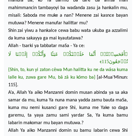
manufa ba, ko Ya barmu ba tare
da amsa mafi
mahimmancin tambayoyi ba wa
ɗ
anda zasu ja hankalin mu,
misali: Saboda me muke a nan? Menene zai kasnce bayan
mutuwa? Menene manufar halittar mu
?
Shin zai yiwu a hankalce cewa babu wata uƙuba ga azzalimi
da k
uma sakayya ga mai kyautatawa?
Allah - tsarki ya tabbatar maSa - Ya ce:
﴿أَفَحَسِبۡتُمۡ أَنَّمَا خَلَقۡنَٰكُمۡ عَبَثٗا وَأَنَّكُمۡ إِلَيۡنَا لَا
تُرۡجَعُونَ115﴾
{Shin, to,
kun
yi zaton c
ẽ
wa Mun halitta ku ne da wãsa kuma
lalle ku, zuwa gare Mu, bã zã ku k
õmo ba}
[
al-Mua'Minun
:
115].
A’a, Allah Ya aiko Manzanni domin musan abinda ya sa aka
samar da mu, kuma Ya nuna mana yadda zamu bauta maSa,
kuma mu nemi kusanci gare Shi, kuma me Yake so daga
garemu, ta yaya zamu sami yardar Sa, Ya kuma bamu
labarin makoma
r mu bayan
mutuwa.?
Allah Ya aiko Manzanni domin su bamu labarin cewa Shi