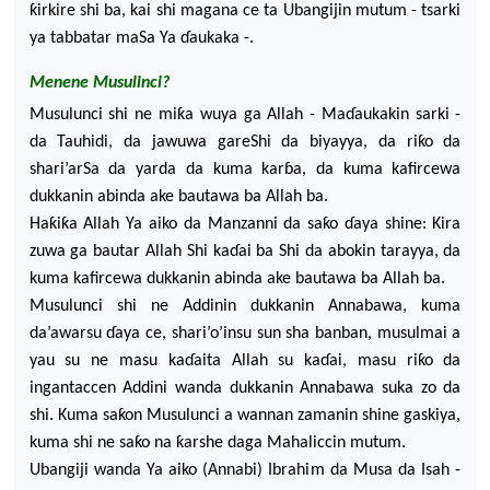
ƙirkire shi ba, kai shi magana ce ta Ubangijin mutum - tsarki
ya tabbatar maSa Ya
ɗ
aukaka -.
M
enene M
usulinci?
Musulunci shi ne miƙa wuya ga Allah - Ma
ɗ
aukakin sarki -
da Tauhidi, da jawuwa gareShi da biyayya, da riƙo da
shari’arSa da yarda da kuma kar
ɓ
a, da kuma kafircewa
dukkanin abinda ake bautawa ba Allah ba.
Haƙiƙa Allah Ya aiko da Manzanni da saƙo
ɗ
aya shine:
Kira
zuwa ga bautar Allah Shi ka
ɗ
ai ba Shi da abokin tarayya, da
kuma kafircewa dukkanin abinda ake bautawa ba Allah ba.
Musulunci shi ne Addinin dukkanin Annabawa, kuma
da’awarsu
ɗ
aya ce, shari’o’insu sun sha banban, musulmai a
yau su ne masu ka
ɗ
aita All
ah su ka
ɗ
ai, masu riƙo da
ingantaccen Addini wanda dukkanin Annabawa suka zo da
shi. Kuma saƙon Musulunci a wannan zamanin shine gaskiya,
kuma shi ne saƙo na ƙarshe daga Mahaliccin mutum.
Ubangiji wanda Ya aiko (Annabi) Ibrahim da Musa da Isah -