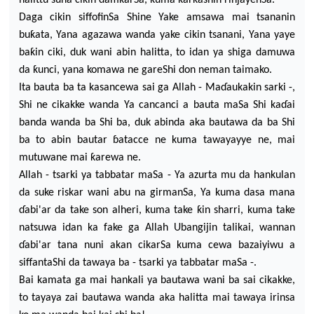
halittu suna cikin damƙarSa, kuma ƙarƙashin rinjayenSa.
Daga cikin siffofinSa Shine Yake amsawa mai tsana
n
in
buƙata, Yana agazawa wanda yake cikin tsanani, Yana yaye
baƙin ciki, duk wani abin halitta, to idan ya shiga damuwa
d
a
ƙ
unci, yana komawa ne gareShi don neman taimako.
Ita bauta ba ta kasancewa sai ga Allah -
Ma
ɗ
aukakin sarki -,
Shi ne cikakke wanda Ya cancanci a bauta maSa Shi ka
ɗ
ai
banda wanda ba Shi ba, duk abinda aka bautawa da ba Shi
ba to abin bautar
ɓ
atacce ne kum
a tawayayye ne, mai
mutuwane mai ƙarewa ne.
Allah - tsarki ya tabbatar maSa - Ya azurta mu da hankulan
da suke riskar wani abu na girmanSa, Ya kuma dasa mana
ɗ
abi'ar da take son alheri, kuma take ƙin sharri, kuma take
natsuwa idan ka fake ga Allah Ubangij
in talikai, wannan
ɗ
abi'ar tana nuni akan cikarSa kuma cewa bazaiyiwu a
siffantaShi da tawaya ba - tsarki ya tabbatar maSa -.
Bai kamata ga mai hankali ya bautawa wani ba sai cikakke,
to tayaya zai bautawa wanda aka halitta mai tawaya irinsa