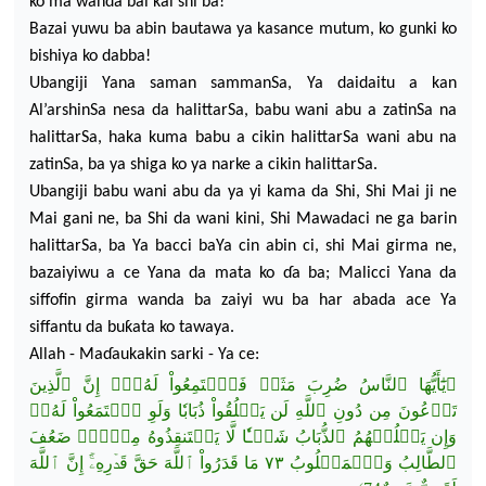
ko ma wanda ba
i kai shi ba!
Bazai yuwu ba abin bautawa ya kasance mutum, ko gunki ko
bishiya ko dabba!
Ubangiji Yana saman sammanSa, Ya daidaitu a kan
Al’arshinSa nesa da halittarSa, babu wani abu a zatinSa na
halittarSa, haka kuma babu a cikin halittarSa wani abu na
z
atinSa, ba ya shiga ko ya narke a cikin halittarSa.
Ubangiji babu wani abu da ya yi kama da Shi, Shi Mai ji ne
Mai gani ne, ba Shi da wani kini, Shi Mawadaci ne ga barin
halittarSa, ba Ya bacci baYa cin abin ci, shi Mai girma ne,
bazaiyiwu a ce Yana da
mata ko
ɗ
a ba; Malicci Yana da
siffofin girma wanda
ba zaiyi wu ba har abada ace Ya
siffantu da buƙata ko tawaya.
Allah - Ma
ɗ
aukakin sarki - Ya ce:
﴿يَٰٓأَيُّهَا ٱلنَّاسُ ضُرِبَ مَثَلٞ فَٱسۡتَمِعُواْ لَهُۥٓۚ إِنَّ ٱلَّذِينَ
تَدۡعُونَ مِن دُونِ ٱللَّهِ لَن
يَخۡلُقُواْ ذُبَابٗا وَلَوِ ٱجۡتَمَعُواْ لَهُۥۖ
وَإِن يَسۡلُبۡهُمُ ٱلذُّبَابُ شَيۡـٔٗا لَّا يَسۡتَنقِذُوهُ مِنۡهُۚ ضَعُفَ
ٱلطَّالِبُ وَٱلۡمَطۡلُوبُ ٧٣ مَا قَدَرُواْ ٱللَّهَ حَقَّ قَدۡرِهِۦٓۚ إِنَّ ٱللَّهَ