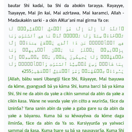
bautar Shi ka
ɗ
ai, ba Shi da abokin tarayya. Rayayye,
Tsayayye, Mai jin ƙai, Mai azirtawa, Mai karamci, Allah
-
Ma
ɗ
aukakin sarki - a ckin AlKur'ani mai girma Ya ce:
﴿ٱللَّهُ لَآ إِلَٰهَ إِلَّا هُوَ ٱلۡحَيُّ ٱلۡقَيُّومُۚ لَا
تَأۡخُذُهُۥ سِنَةٞ وَلَا نَوۡمٞۚ لَّهُۥ مَا فِي ٱلسَّمَٰوَٰتِ وَمَا
فِي ٱلۡأَرۡضِۗ مَن ذَا ٱلَّذِي يَشۡفَعُ عِندَهُۥٓ إِلَّا
بِإِذۡنِهِۦۚ يَ
عۡلَمُ مَا بَيۡنَ أَيۡدِيهِمۡ وَمَا
خَلۡفَهُمۡۖ وَلَا يُحِيطُونَ بِشَيۡءٖ مِّنۡ عِلۡمِهِۦٓ إِلَّا
بِمَا شَآءَۚ وَسِعَ كُرۡسِيُّهُ ٱلسَّمَٰوَٰتِ وَٱلۡأَرۡضَۖ وَلَا
يَـُٔودُهُۥ حِفۡظُهُمَاۚ وَهُوَ ٱلۡعَلِيُّ ٱلۡعَظِيمُ255﴾
{Allah, bãbu wani Ubangiji fãce S
hi, Rãyayye, Mai tsayuwa
da kõme, gyangya
ɗ
i bã ya kãma Shi, kuma
barci bã ya kãma
Shi, Shi ne da abin da yake a cikin sammai da abin da yake a
cikin ƙasa.
Wane ne wanda yake yin c
ẽ
to a wurinSa, fãce da
izninSa? Yana sanin abin da yake a gaba gare su da abi
n da
yake a bãyansu. Kuma bã su k
ẽ
way
ẽ
wa da kõme daga
ilminSa, fãce da abin da Ya so. KursiyyunSa ya yalwaci
sammai da ƙasa. Kuma tsare su bã ya nauyayarSa. Kuma Shi