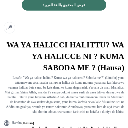
عرض المحتوى باللغة العربية
WA YA HALICCI HALITTU? WA
YA HALICCE NI ? KUMA
SABODA ME ? (Hausa)
Littafin "Wa ya halicci halittu? Kuma wa ya halicceni? Saboda me ?" (Littafin) yana
tattaunawane akan asalin samuwar halitta da kuma mutum, yana mai ƙarfafa cewa
wannan halittar bata samu ba katsahan, ko kuma daga rashi, a’a tana da wani Mahalicci
Mai girma, Shine Allah, wanda Ya sanya dokoki masu zurfi da zasu tafiyar da rayuwa da
halittu. Littafin yana bayanin siffofin Allah, da kuma muhimmancin imani da Manzanni
da littattafan da aka saukar daga sama, yana kuma ƙarfafa cewa lalle Musulinci shi ne
Addini na gaskiya, wanda ya tattaro saƙonnin Annabawa, yana mai kira da a yi imani da
shi, domin tabbatuwar samun farin ciki na haƙiƙa a duniya da lahira.
(Hausa)
Harshe