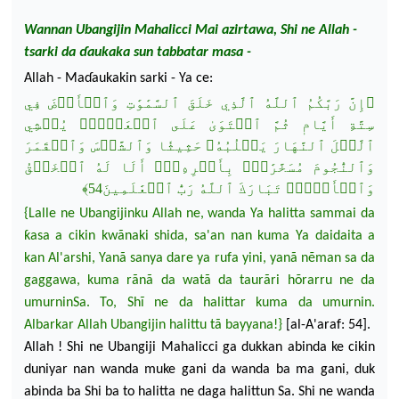
Wannan Ubangijin Mahalicci Mai azirtawa, Shi ne Allah -
tsarki da
ɗ
aukaka sun tabbatar masa -
Allah - Ma
ɗ
aukakin sarki - Ya ce:
إِنَّ رَبَّكُمُ ٱللَّهُ ٱلَّذِي خَلَقَ ٱلسَّمَٰوَٰتِ وَٱلۡأَرۡضَ فِي
﴿
سِتَّةِ أَيَّامٖ ثُمَّ ٱسۡتَوَىٰ عَلَى ٱلۡعَرۡشِۖ يُغۡشِي
ٱلَّيۡلَ ٱلنَّهَارَ يَطۡلُبُهُۥ حَثِيثٗا وَٱلشَّمۡسَ وَٱلۡقَمَرَ
وَٱلنُّجُومَ مُسَخَّرَٰتِۭ بِأَمۡرِهِۦٓۗ أَلَا لَهُ ٱلۡخَلۡقُ
وَ
ٱلۡأَمۡرُۗ تَبَارَكَ ٱللَّهُ رَبُّ ٱلۡعَٰلَمِينَ54﴾
{Lalle ne Ubangijinku Allah ne,
wanda
Ya halitta sammai da
ƙasa a cikin kwãnaki shida, sa'an nan kuma Ya daidaita a
kan Al'arshi, Yanã sanya dare ya rufa yini, yanã n
ẽ
man sa da
gaggawa, kuma rãnã da watã
da taurãri hõrarru ne da
umurninSa.
To, Shĩ ne da halittar kuma da umurnin.
Albarkar Allah Ubangijin halittu tã bayyana!}
[
al-A'araf
: 54].
Allah !
Shi ne Ubangiji Mahalicci ga dukkan abinda ke cikin
duniyar
nan
wanda muke gani da wanda ba ma gani, duk
abi
nda ba Shi ba to halitta ne daga halittun Sa. Shi ne wanda