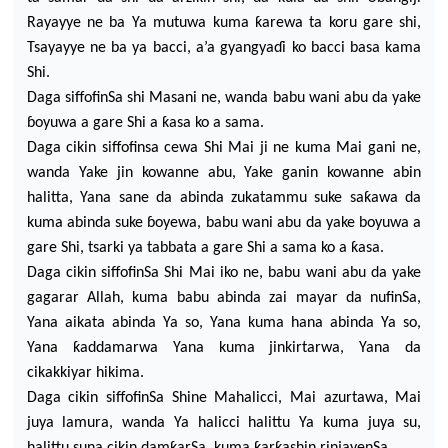
Rayayye ne ba Ya mutuwa kuma ƙarewa ta k
oru gare shi,
Tsayayye ne ba ya bacci, a’a gyangya
ɗ
i ko bacci basa kama
Shi.
Daga siffofinSa shi Masani ne, wanda babu wani abu da yake
ɓ
oyuwa a gare Shi a ƙasa ko a sama.
Daga cikin siffofinsa cewa Shi Mai ji ne kuma Mai gani ne,
wanda Yake jin kowanne
abu, Yake ganin kowanne abin
halitta, Yana sane da abinda zukatammu suke saƙawa da
kuma abinda suke
ɓ
oyewa, babu wani abu da yake boyuwa a
gare Shi, tsarki ya tabbata a gare Shi a sama ko a ƙasa.
Daga cikin siffofinSa Shi Mai iko ne, babu wani abu da yake
gagarar Allah, kuma babu abinda zai mayar da nufinSa,
Yana aikata abinda Ya so, Yana kuma hana abinda Ya so,
Yana ƙaddamarwa Yana kuma jinkirtarwa, Yana da
cikakkiyar hikima.
Daga cikin siffofinSa Shine Mahalicci, Mai azurtawa, Mai
juya lamura, wanda Ya ha
licci halittu Ya kuma juya su,