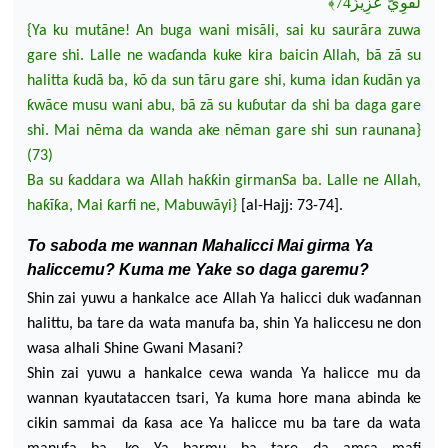
لَقَوِيٌّ عَزِيزٌ74﴾
{Ya ku mutãne!
An
buga wani m
isãli, sai ku saurãra zuwa
gare shi.
Lalle ne wa
ɗ
anda kuke kira baicin Allah, bã zã su
halitta ƙudã ba, kõ da sun tãru gare shi, kuma idan ƙudãn ya
ƙwãce musu wani abu, bã zã su ku
ɓ
utar da shi ba daga gare
shi.
Mai n
ẽ
ma da
wanda
ake n
ẽ
man gare shi sun raun
ana}
(73)
Ba su ƙaddara
wa
Allah haƙƙin girmanSa ba. Lalle ne Allah,
haƙĩƙa, Mai ƙarfi ne, Mabuwãyi}
[al-Hajj: 73-74].
To saboda me wannan Mahalicci Mai girma Ya
haliccemu? Kuma me Yake so daga garemu?
Shin zai yuwu a hankalce ace Allah Ya halicci duk wa
ɗ
annan
halittu, ba tare da wata manufa ba, shin Ya haliccesu ne don
wasa alhali Shine Gwani Masani?
Shin zai yuwu a hankalce cewa wanda Ya halicce mu da
wannan kyautataccen tsari, Ya kuma hore mana abinda ke
cikin sammai da ƙasa ace Ya halicce mu ba tare da
wata