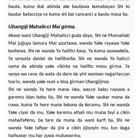
bau
ta, kuma du
k abinda ake bautawa komabayan Shi to
bautar
ɓ
atacciya ce kuma shi bai cancanci a bauta masa ba.
Ubangiji Mahalicci Mai girma.
Akwa
i wani Ubangiji Mahalicci guda
ɗ
aya, Shi ne Mamallaki
Mai jujjuya lamura Mai azurtawa, wanda Yake rayawa Y
ake
kash
ewa. Shi ne wanda Ya halllici
ƙ
asa, Ya kuma sawwa
ƙ
eta,
Ya sanyata daidai da halittunSa. Shi ne wanda Y
a halicci
sama da abinda yake cikinta na halittu masu girma. Ya
sanya wa rana da wata da dare da
yini wannan nagartaccan
tsarin
, wanda yake nuni a bisa g
irman Ubangijinsa.
Shi ne wanda Ya hore mana iska, wacce babu rayuwa a
garemu idan babu ita, Shi ne wanda Yake saukar mana da
ruwa, kuma Ya hore mana tekuna da ƙoramu. Shi ne wanda
Yake ciyar da mu, Yake karemu alha
li mu muna tayi a cikin
mahaifaN
mu, ba
ta
re da muna da wani ƙarfi ba, Shi ne
wanda Yake tafiyar da jini a cikin jijiyoyin mu, tun daga
haihuwar mu har zuwa mutuwarmu.