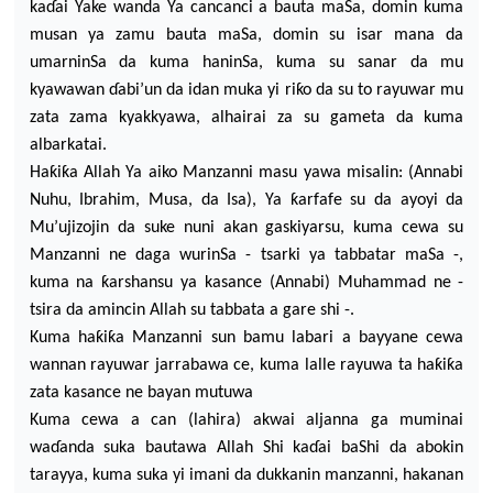
ka
ɗ
ai Yake wanda Ya cancanci a bauta maSa, domin kuma
musan ya zamu bauta maSa, domin su isar mana da
umarninSa da kuma haninSa, kuma su sanar da mu
kyawawan
ɗ
abi’un da idan muka yi
riƙo da su to rayuwar mu
zata zama kyakkyawa, alhairai za su gameta da kuma
albarkatai.
Haƙiƙa Allah Ya aiko Manzanni masu yawa misalin: (Annabi
Nuhu, Ibrahim, Musa, da Isa),
Ya
ƙarfafe su da ayoyi da
Mu’ujizojin da suke nuni akan gaskiyarsu,
kuma cewa su
Manzanni ne daga wurinSa - tsarki ya tabbatar maSa -,
kuma na ƙarshansu ya kasance (Annabi) Muhammad ne -
tsira da amincin Allah su tabbata a gare shi -.
Kuma haƙiƙa Manzanni sun bamu labari a bayyane cewa
wannan rayuwar jarrabawa ce, kuma lalle rayuwa ta
haƙiƙa
zata kasance
ne bayan mutuwa
Kuma cewa a can (lahira) akwai aljanna ga muminai
wa
ɗ
anda suka bautawa Allah Shi ka
ɗ
ai baShi da abokin
tarayya, kuma suka yi imani da dukkanin manzanni, hakanan