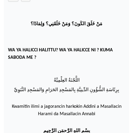
مَنْ خَلَقَ الكَونَ؟ وَمَنْ خَلَقَنِي؟ وَلِمَاذَا؟
WA YA HALICCI HALITTU? WA YA HALICCE
NI ?
KUMA
SABODA
ME ?
اللَّجْنَةُ العِلْمِيَّةُ
بِرِئَاسَةِ الشُّؤُونِ الدِّينِيَّةِ بِالمَسْجِدِ الحَرَامِ
وَالمَسْجِدِ
النَّبَوِيِّ
Kwamit
in ilimi a jagorancin harkokin A
ddini a Masallacin
Harami da Masallacin Annabi
ب
س
م
الله
الر
حم
ن
الر
ح
يم