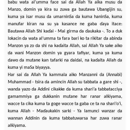
babu wata al’umma face sai da Allah Ya aika musu da
Manzo, domin ya kira su zuwa ga bautawa Ubangijin su,
kuma ya isar musu da umarninSa da k
uma haninSa, kuma
manufar kiran na su ya kasance ne gaba
ɗ
aya itace:
Bautawa Allah Shi ka
ɗ
ai - Mai girma da
ɗ
aukaka -. To a duk
lokacin da wata al’umma ta fara bari ko ta rikitar da abinda
Manzon ya zo da shi na ka
ɗ
aita Allah, sai Allah Ya sake aiko
da wan
i Manzon domin ya gyara tafiyar, kuma ya kuma
dawo da mutane kan tafarki na daidai, na ka
ɗ
aita Allah da
kuma yi maSa biyayya.
Har sai da Allah Ya kammala aiko Manzanni da
(Annabi)
Muhammad - tsira da amincin Allah su tabbata a gare shi -,
wanda yazo da Add
ini cikakke da kuma shari’a tabbatacciya
gamammiya ga dukkanin mutane har ranar alƙiyama,
wacce ta cika kuma ta goge wacce ta gaba ce ta na shari’o’i,
kuma Allah - Ma
ɗ
aukakin sarki - Ya lamunci wanzar da
wannan Addinin da kuma tabbatuwarsa har zuwa ranar
a
lƙiyama.