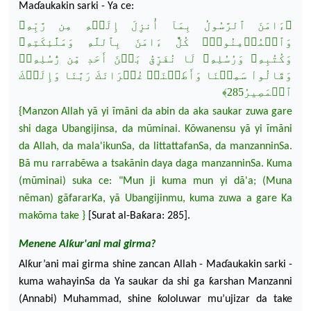
Ma
ɗ
aukakin sarki - Ya ce:
﴿ءَامَنَ ٱلرَّسُولُ بِمَآ أُنزِلَ إِلَيۡهِ مِن رَّبِّهِۦ
وَٱلۡمُؤۡمِنُونَۚ كُلٌّ ءَامَنَ بِٱللَّهِ وَمَلَٰٓئِكَتِهِۦ
وَكُتُبِهِۦ وَرُسُلِهِۦ لَا نُفَرِّق
ُ بَيۡنَ أَحَدٖ مِّن رُّسُلِهِۦۚ
وَقَالُواْ سَمِعۡنَا وَأَطَعۡنَاۖ غُفۡرَانَكَ رَبَّنَا وَإِلَيۡكَ
ٱلۡمَصِيرُ285﴾
{Manzon Allah yã yi ĩmãni da abin da aka saukar zuwa gare
shi daga Ubangijinsa, da mũminai.
Kõwanensu yã yi ĩmãni
da Allah, da mala'ikunSa,
da littattafanSa, da manzanninSa.
Bã mu rarrab
ẽ
wa a tsakãnin daya daga manzanninSa. Kuma
(mũminai) suka ce: "Mun ji kuma mun yi dã'a; (Muna
n
ẽ
man) gãfararKa, yã Ubangijinmu, kuma zuwa a gare Ka
makõma
take }
[Surat al-Baƙara: 285].
M
enene A
lƙur'ani mai girma?
Alƙur’ani mai girma shine zancan Allah - Ma
ɗ
aukakin sarki -
kuma wahayinSa da Ya saukar da shi ga ƙarshan Manzanni
(Annabi) Muhammad, shine ƙololuwar mu’ujizar da take