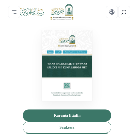
Karanta littafin
Saukewa