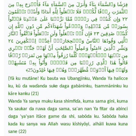
فِرَٰشٗا وَٱلسَّمَآءَ بِنَآءٗ وَأَنزَلَ مِنَ ٱلسَّمَآءِ مَآءٗ فَأَخۡرَجَ بِهِۦ مِنَ
ٱلثَّمَرَٰتِ رِزۡقٗا لَّكُمۡۖ فَلَا تَجۡعَلُواْ لِلَّهِ أَندَادٗا وَأَنتُمۡ تَعۡلَم
ُونَ
٢٢ وَإِن كُنتُمۡ فِي رَيۡبٖ مِّمَّا نَزَّلۡنَا عَلَىٰ عَبۡدِنَا فَأۡتُواْ
بِسُورَةٖ مِّن مِّثۡلِهِۦ وَٱدۡعُواْ شُهَدَآءَكُم مِّن دُونِ ٱللَّهِ إِن
كُنتُمۡ صَٰدِقِينَ ٢٣ فَإِن لَّمۡ تَفۡعَلُواْ وَلَن تَفۡعَلُواْ فَٱتَّقُواْ ٱلنَّارَ
ٱلَّتِي وَقُودُهَا
ٱلنَّاسُ وَٱلۡحِجَارَةُۖ أُعِدَّتۡ لِلۡكَٰفِرِينَ ٢٤
وَبَشِّرِ ٱلَّذِينَ ءَامَنُواْ وَعَمِلُواْ ٱلصَّٰلِحَٰتِ أَنَّ لَهُمۡ جَنَّٰتٖ تَجۡرِي
مِن تَحۡتِهَا ٱلۡأَنۡهَٰرُۖ كُلَّمَا رُزِقُواْ مِنۡهَا مِن ثَمَرَةٖ رِّزۡقٗا
قَالُواْ هَٰذَا ٱلَّذِي رُزِقۡنَا مِن
قَبۡلُۖ وَأُتُواْ بِهِۦ مُتَشَٰبِهٗاۖ
وَلَهُمۡ فِيهَآ أَزۡوَٰجٞ مُّطَهَّرَةٞۖ وَهُمۡ فِيهَا خَٰلِدُونَ25﴾
{Yã ku mutãne!
Ku bauta
wa
Ubangjinku, Wanda Ya halicce
ku, kũ da wa
ɗ
anda suke daga gabãninku, tsammãninku ku
kãre kanku (21)
Wanda Ya sanya muku ƙasa shimfi
ɗ
a, kuma
sama
gini, kuma
Ya saukar da ruwa daga sama, sa'an nan Ya fitar da abinci
daga 'ya'yan itãce game da shi, sabõda ku. Sabõda haka
kada ku sanya
wa
Allah wasu kĩshiyõyi, alhãli kuwa kuna
sane (22)