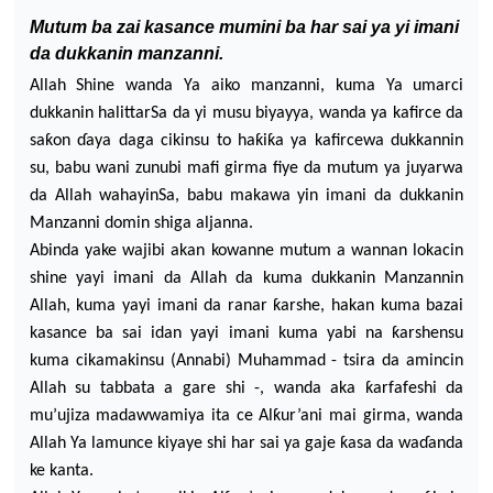
Mutum ba zai kasance mumini ba har sai ya yi imani
da dukkanin manzanni.
Allah Shine wanda Ya aiko manzanni, kuma Ya umarci
dukkanin halittarSa da yi musu
biyayya, wanda ya kafirce da
sa
ƙ
on
ɗ
aya daga cikinsu to haƙiƙa ya kafircewa dukkannin
su, ba
bu wani zunubi mafi girma fiye da mutum ya juyarwa
da Allah wahayinSa, bab
u makawa yin imani da dukkanin
M
anzanni domin shiga aljanna.
Abinda yake wajibi akan kowanne mutum a wannan lokacin
shine yayi imani da Allah da kuma dukkanin Manzannin
Allah, kuma y
ayi imani da ranar ƙarshe, hakan kuma bazai
kasance ba sai idan yayi imani kuma yabi na ƙarshensu
kuma cikamakinsu (Annabi) Muhammad - tsira da amincin
Allah su tabbata a gare shi -, wanda aka ƙarfafeshi da
mu’ujiza madawwamiya ita ce Alƙur’ani mai girma,
wanda
Allah Ya lamunce kiyaye shi har sai ya gaje ƙasa da wa
ɗ
anda
ke kanta.