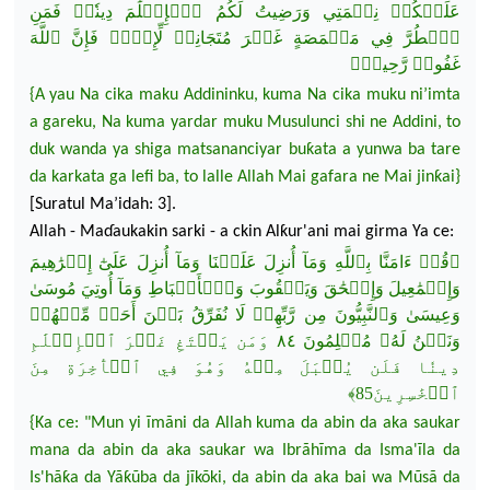
عَلَيۡكُمۡ نِعۡمَتِي وَرَضِيتُ لَكُمُ ٱلۡإِسۡلَٰمَ دِينٗاۚ فَمَنِ
ٱضۡطُرَّ فِي مَخۡمَصَةٍ غَيۡرَ مُت
َجَانِفٖ لِّإِثۡمٖ فَإِنَّ ٱللَّهَ
غَفُورٞ رَّحِيمٞ﴾
{A yau Na cika maku Addininku, kuma Na cika muku ni’imta
a gareku, Na kuma yardar muku Musulunci shi ne Addini, to
duk wanda ya shiga matsananciyar buƙata a yunwa ba tare
da karkata ga lefi ba, to lalle
Allah Mai gafara ne Mai jinƙai}
[Suratul Ma’idah: 3].
Allah - Ma
ɗ
aukakin sarki - a ckin Alƙur'ani mai
girma
Ya
ce:
﴿قُلۡ ءَامَنَّا بِٱللَّهِ وَمَآ أُنزِلَ عَلَيۡنَا وَمَآ أُنزِلَ عَلَىٰٓ إِبۡرَٰهِيمَ
وَإِسۡمَٰعِيلَ وَإِسۡحَٰقَ وَيَعۡقُوبَ وَٱلۡأَسۡبَاطِ
وَمَآ أُوتِيَ مُوسَىٰ
وَعِيسَىٰ وَٱلنَّبِيُّونَ مِن رَّبِّهِمۡ لَا نُفَرِّقُ بَيۡنَ أَحَدٖ مِّنۡهُمۡ
وَنَحۡنُ لَهُۥ مُسۡلِمُونَ ٨٤ وَمَن يَبۡتَغِ غَيۡرَ ٱلۡإِسۡلَٰمِ
دِينٗا فَلَن يُقۡبَلَ مِنۡهُ وَهُوَ فِي ٱلۡأٓخِرَةِ مِنَ
ٱلۡخَٰسِرِينَ85﴾
{Ka
ce
: "Mun
yi ĩmãni da Allah kuma da abin da aka saukar
mana da abin da aka saukar wa Ibrãhĩma da Isma'ĩla da
Is'hãƙa da Yãƙũba da jĩkõki, da abin da aka bai wa Mũsã da