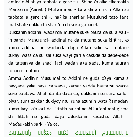
amincin Al
lah ya tabbata a gare su - Shine Ya aiko cikamakin
Manzanni (Annabi) Muhammad - tsira
da amincin Allah su
tabbata a gare shi -, haƙiƙa shari'ar Musulunci tazo tana
mai shafe dukkanin shari’un da suka gabaceta.
Dukkanin addinai wa
ɗ
anda mutane suke bauta da
su a yau -
in banda Musulunci- addinai ne da mutane suka ƙirƙira, ko
kuma addinai ne wa
ɗ
anda daga Allah suke sai mutane
sukayi wasa da su, sai suka wayi gari a caku
ɗ
e da
ɗ
ebe-
ɗ
ebe
da tatsuniya da shaci fa
ɗ
i wa
ɗ
an aka gada, kuma sauran
tunanin mutum.
Amma A
ddinin Musulmai to Addini ne guda
ɗ
aya kuma a
bayyane yake baya canzawa, kamar yadda bautarsu wacce
suke bautawa Allah da ita
ɗ
aya ce, dukkanin su suna salloli
biyar, suna zakkar dukiyoyinsu, suna azumin wata Ramadan,
kuma kayi la’akari da Littafin su shi
ne Alƙur’ani mai girma
shi littafi ne guda
ɗ
aya adukkanin ƙasashe.
Allah -
Ma
ɗ
aukakin sarki - Ya
ce
:
﴿...ٱلۡيَوۡمَ أَكۡمَلۡتُ لَكُمۡ دِينَكُمۡ وَأَتۡمَمۡتُ