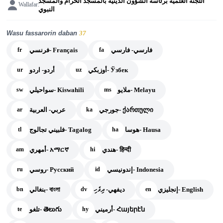
اللجنة العلمية برئاسة الشؤون الدينية بالمسجد الحرام والمسجد
Wallafar:
النبوي
Wasu fassarorin daban
37
فارسي- فارسي
فرنسي- Français
fr
fa
أوزبكي- Ўзбек
أردو- اردو
ur
uz
ملايو- Melayu
سواحيلي- Kiswahili
sw
ms
جورجي- ქართული
عربي- العربية
ar
ka
هوسا- Hausa
فلبيني تجالوج- Tagalog
tl
ha
هندي- हिन्दी
أمهري- አማርኛ
am
hi
إندونيسي- Indonesia
روسي- Русский
ru
id
إنجليزي- English
ديفهي- ދިވެހި
بنغالي- বাংলা
bn
dv
en
أرميني- Հայերէն
تلغو- తెలుగు
te
hy