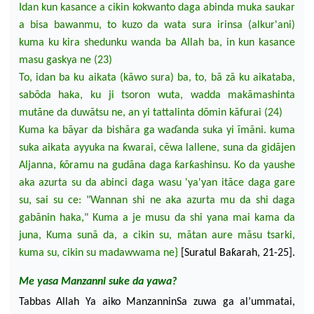
Idan
kun
kasance a
cikin kokwanto daga abinda muka saukar
a bisa bawanmu, to kuzo da wata sura irinsa (alkur'ani)
kuma ku kira shedunku wanda ba Allah ba, in kun kasance
masu gaskya ne (23)
To, idan ba ku aikata (kãwo sura) ba, to, bã zã ku
aikataba,
sabõda haka, ku ji tsor
on wuta, wadda makãmashinta
mutãne da duwãtsu ne, an yi tattalinta dõmin kãfurai (24)
Kuma ka bãyar da bishãra ga wa
ɗ
anda suka yi ĩmãni.
kuma
suka aikata ayyuka na ƙwarai, c
ẽ
wa lallene, suna da gidãjen
Aljanna, ƙõramu na gudãna daga ƙarƙashinsu.
Ko
da yau
she
aka azurta su da abinci daga wasu 'ya'yan itãce daga gare
su, sai su ce: "Wannan shi ne aka azurta mu da shi daga
gabãnin haka," Kuma a je musu da shi yana mai kama da
juna, Kuma sunã da, a cikin su, mãtan aure mãsu tsarki,
kuma su, cikin su madawwama
ne}
[Suratul Baƙarah, 21-25].
Me yasa Manzanni suke da yawa
?
Tabbas Allah Ya aiko ManzanninSa zuwa ga al’ummatai,