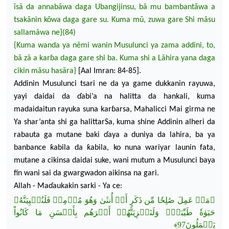
ĩsã da annabãwa daga Ubangijinsu, bã mu bambantãwa a
tsakãnin kõwa daga gare su. Kuma mũ, zuwa gar
e Shi mãsu
sallamãwa ne
}(
84)
{Kuma
wanda
ya n
ẽ
mi wanin Musulunci ya zama addini, to,
bã zã a kar
ɓ
a daga gare shi ba.
Kuma shi a Lãhira yana daga
cikin mãsu hasãra}
[Aal Imran: 84-85].
Addinin Musulunci tsari ne da ya game dukkanin rayuwa,
yayi daidai da
ɗ
abi’a na halitta da hankali, kuma
madaidaitun rayuka suna kar
ɓ
arsa, Mahalicci Mai girma ne
Ya shar’anta shi ga halittarSa, kuma shine Addinin alheri da
rabauta ga mutane baki
ɗ
aya a duniya da lahira, ba ya
banbance ƙabila da ƙabila, ko nuna wariyar launin
fata,
mutane a cikinsa daidai suke, wani mutum a Musulunci baya
fin wani sai da gwargwadon aikinsa na gari.
Allah - Ma
ɗ
aukakin sarki - Ya ce:
﴿مَنۡ عَمِلَ صَٰلِحٗا مِّن ذَكَرٍ أَوۡ أُنثَىٰ وَهُوَ مُؤۡمِنٞ فَلَنُحۡيِيَنَّهُۥ
حَيَوٰةٗ طَيِّبَةٗۖ وَلَنَجۡزِيَ
نَّهُمۡ أَجۡرَهُم بِأَحۡسَنِ مَا كَانُواْ
يَعۡمَلُونَ97﴾