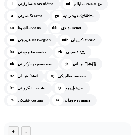
مليالم- മലയാളം
سلوفيني- slovenščina
sl
ml
غوجاراتية- ગુજરાતી
سوتي- Sesotho
st
gu
دندي- Dendi
الشونا- Shona
sn
ddn
كريولي- créole
نرويجي- Norwegian
no
mfe
صيني- 中文
بوسني- bosanski
bs
zh
ياباني- 日本語
أوكراني- українська
uk
ja
طاجيكي- тоҷикӣ
نيبالي- नेपाली
ne
tg
إيجبو- Igbo
كرواتي- hrvatski
hr
ig
روماني- română
تشيكي- čeština
cs
ro
+
-