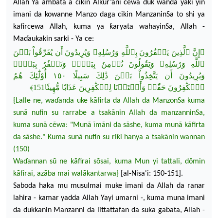
Allah Ya ambata a cikin Al
ƙ
ur’ani cewa duk wanda yaƙi
yin
imani da kowanne Manzo daga cikin M
anzaninSa to shi ya
kafircewa Allah, kuma ya ƙaryata wahayinSa, Allah -
Ma
ɗ
aukakin sark
i - Ya ce:
﴿إِنَّ ٱلَّذِينَ يَكۡفُرُونَ بِٱللَّهِ وَرُسُلِهِۦ وَيُرِيدُونَ أَن يُفَرِّقُواْ بَيۡنَ
ٱللَّهِ وَرُسُلِهِۦ وَيَقُولُونَ نُؤۡمِنُ بِبَعۡضٖ وَنَكۡفُرُ بِبَعۡضٖ
وَيُرِيدُونَ أَن يَتَّخِذُواْ بَيۡنَ ذَٰلِكَ سَبِيلًا ١٥٠ أُوْلَٰٓئِكَ هُمُ
ٱلۡكَٰفِرُ
ونَ حَقّٗاۚ وَأَعۡتَدۡنَا لِلۡكَٰفِرِينَ عَذَابٗا مُّهِينٗا151﴾
{Lalle ne, wa
ɗ
anda uke kãfirta da Allah da ManzonSa kuma
sunã nufin su rarrabe a tsakãnin Allah da manzanninSa,
kuma sunã c
ẽ
wa: "Munã ĩmãni da sãshe, kuma munã kãfirta
da sãshe." Kuma sunã nu
fin su riƙi hanya a tsakãnin wannan
(150)
Wa
ɗ
annan sũ ne kãfirai sõsai, kuma Mun yi tattali, dõmin
kãfirai, azãba mai walãkantarwa}
[
al-Nisa'i: 150-151].
Saboda haka mu musulmai muke imani da Allah da ranar
lahira - kamar yadda Allah Yayi umarni -,
kuma muna imani
da dukkanin Manzanni da littattafan da suka gabata, Allah -