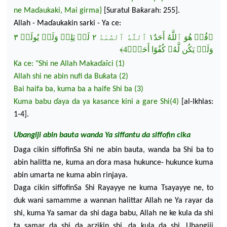
ne Ma
ɗ
aukaki, Mai girma}
[Suratul Baƙarah: 255].
Allah - Ma
ɗ
aukakin sarki - Ya ce:
﴿قُلۡ ه
ُوَ ٱللَّهُ أَحَدٌ١ ٱللَّهُ ٱلصَّمَدُ ٢ لَمۡ يَلِدۡ وَلَمۡ يُولَدۡ ٣
وَلَمۡ يَكُن لَّهُۥ كُفُوًا أَحَدُۢ4﴾
Ka
ce
: "Shi ne Allah Maka
ɗ
aĩci (1)
Allah shi ne abin nufi da Buƙata (2)
Bai
haifa
ba, kuma ba a haife Shi ba (3)
Kuma babu
ɗ
aya da ya kasance kin
i a gare
Shi
(
4)
[al-Ikhlas:
1-4].
Ubangiji abin bauta wanda Y
a si
ff
an
t
u da si
ff
o
f
in cika
Daga cikin siffofinSa Shi ne abin bauta, wanda ba Shi ba to
abin halitta ne, kuma an
ɗ
ora masa hukunce- hukunce kuma
abin umarta ne kuma abin rinjaya.
Daga cikin siffo
finSa Shi Rayayye ne kuma Tsayayye ne, to
duk wani samamme a wannan halittar Allah ne Ya rayar da
shi, kuma Ya samar da
shi daga babu, Allah ne ke kula da shi
ta samar da shi da arziƙin shi, da kula da shi. Ubangiji