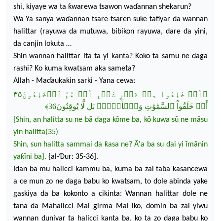
shi, kiyaye wa ta
ƙ
warewa tsawon wa
ɗ
annan shekaru
n
?
Wa Ya sanya wa
ɗ
annan tsare-tsare
n
suke tafiyar
da wannan
halittar (rayuwa da mutuwa, bibikon rayuwa, dare da yini,
da
canjin lokuta …
Shin
wannan halittar
ita
ta yi kanta
?
Koko ta samu ne daga
rashi? Ko kuma kwatsam ak
a sameta
?
Allah - Ma
ɗ
aukakin sarki - Y
ana cewa:
﴿‌أَمۡ خُلِقُواْ مِنۡ غَيۡرِ شَيۡءٍ أَمۡ هُمُ ٱلۡخَٰلِقُونَ٣٥
أَمۡ خَلَقُواْ ٱلسَّمَٰوَٰتِ وَٱلۡأَرۡضَۚ بَل لَّا يُوقِنُونَ36﴾
{Shin, an halitta su ne bã daga kõme ba, kõ kuwa sũ ne mãsu
yin
halitta(
35)
Shin, sun halitta sammai da ƙasa ne?
Ã'a ba su
dai
yi ĩmãnin
yaƙĩni ba
}
.
{
al-
Ɗ
ur
: 35-36
]
.
Idan ba mu h
alicci kammu ba, kuma ba zai ta
ɓ
a kasancewa
a ce mun zo ne daga babu ko kwatsam, to dole abinda yake
gaskiya da ba kokonto a cikinta: Wannan ha
littar dole ne
tana da M
a
halicci Mai girma M
ai iko, domin ba zai yiwu
wannan duniyar ta halicci kanta ba, ko ta zo daga babu ko