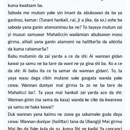
kuma kwatsam
ba
.
Saboda me mutum yake yin imani da abubuwan da ba ya
gani
n
su, kamar: (Tunani hankali, rai, ji a jika, da so.) ashe ba
saboda yana ganin alomominsu b
a ne? To tayaya mutum zai
yi musun samuwar Mahaliccin wa
ɗ
annan abubuwa
n
masu
girma, alhali
yana ganin alamomi na halittarSa da aikinSa
da kuma rahamarS
a?
Babu mutumin da zai yarda a ce da shi: Ai wannan gidan
kawai ya samu ne
ba tare da wani ne ya gina
shi ba. Ko a ce
da shi: Ai babu ita ce ta samar da wannan gidan
!.
To, ta
yaya wasu daga cikin mutane
suke gasgata wanda yake
cewa: W
annan duniyar mai girma t
a zo ne ba tare da
Mahalicci ba
?.
Ta
yaya
mai hankali zai yarda ace da
shi:
Wannan ginin (na sama da
ƙ
asa) wanda ke cike da
ƙ
warewa
ya samu ne haka kawai?
Duk wannan yana
kaimu ne zuwa ga sakamako guda
ɗ
aya
cewa: Wannan duniy
ar (halittar) tana da Ubangiji Mai girma
Mai iko da Yake kula da su, kuma Shi ne ka
ɗ
ai Y
a cancanci