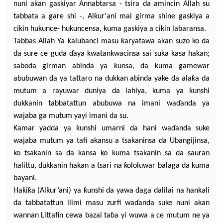
nuni akan gaskiyar Annabtarsa - tsira da amincin Allah su
tabbata a gare shi -, Alƙu
r'ani mai girma shine gaskiya a
cikin hukunce- hukuncensa, kuma gaskiya a cikin labaransa.
Tabbas Allah Ya ƙalubanci masu ƙaryatawa akan suzo ko da
da sure ce guda
ɗ
aya kwatankwacinsa sai suka kasa hakan;
saboda girman abinda ya ƙunsa, da kuma gamewar
abub
uwan da ya tattaro na dukkan abinda yake da alaƙa da
mutum a rayuwar duniya da lahiya, kuma ya ƙunshi
dukkanin tabbatattun abubuwa na imani wa
ɗ
anda ya
wajaba ga mutum yayi imani da su.
Kamar yadda ya ƙunshi umarni da hani wa
ɗ
anda suke
wajaba mutum ya tafi
akansu a tsakaninsa da Ubangijinsa,
ko tsakanin sa da kansa ko kuma tsakanin sa da sauran
halittu, dukkanin hakan a tsari
na ƙololuwar balaga da kuma
bayani.
Haƙiƙa (Alƙur’ani) ya ƙunshi da yawa daga dalilai na hankali
da tabbatattun ilimi masu zurfi wa
ɗ
an
da suke nuni akan
wannan Littafin cewa bazai ta
ɓ
a yi wuwa a ce mutum ne ya