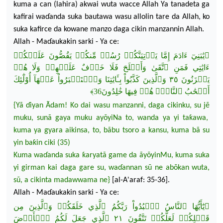
kuma a can (lahira) akwai wuta wacce Allah Ya tanadeta ga
kafirai wa
ɗ
anda suka bautawa wasu allolin tare da Allah, ko
suka kafirce da kowane manzo daga cikin manzannin Allah.
Allah - Ma
ɗ
aukakin sarki - Ya ce:
﴿يَٰبَنِيٓ ءَادَمَ إِمَّا يَأۡتِيَنَّكُمۡ رُسُلٞ مِّنكُمۡ يَقُصُّونَ عَلَيۡكُمۡ
ءَايَٰتِي فَمَنِ ٱتَّقَىٰ
وَأَصۡلَحَ فَلَا خَوۡفٌ عَلَيۡهِمۡ وَلَا هُمۡ
يَحۡزَنُونَ ٣٥ وَٱلَّذِينَ كَذَّبُواْ بِـَٔايَٰتِنَا وَٱسۡتَكۡبَرُواْ عَنۡهَآ أُوْلَٰٓئِكَ
أَصۡحَٰبُ ٱلنَّارِۖ هُمۡ فِيهَا خَٰلِدُونَ36﴾
{Yã
ɗ
iyan Ãdam!
Ko
dai wasu manzanni, daga cikinku, su j
ẽ
muku, sunã g
aya muku ayõyiNa to, wanda ya yi taƙawa,
kuma ya gyara aikinsa, to, bãbu tsoro a kansu, kuma bã su
yin baƙin ciki (35)
Kuma wa
ɗ
anda suka ƙaryatã game da ãyõyinMu, kuma suka
yi girman kai daga gare su, wa
ɗ
annan sũ ne abõkan wuta,
sũ, a cikinta madawwama ne}
[al-
A'araf: 35-36].
Allah - Ma
ɗ
aukakin sarki - Ya ce:
﴿يَٰٓأَيُّهَا ٱلنَّاسُ ٱعۡبُدُواْ رَبَّكُمُ ٱلَّذِي خَلَقَكُمۡ
وَٱلَّذِينَ مِن
قَبۡلِكُمۡ لَعَلَّكُمۡ تَتَّقُونَ ٢١ ٱلَّذِي جَعَلَ لَكُمُ ٱلۡأَرۡضَ