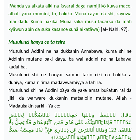
{Wanda ya aikata aiki
na
ƙwarai daga namiji kõ kuwa mace,
alhãli yanã mũmini, to, haƙĩƙa Munã rãyar da shi, rãyuwa
mai dã
ɗ
i. Kuma haƙĩƙa Munã sãkã musu lãdarsu da mafi
kyãwun abin da suka kasance su
nã aikatãwa}
[al-
Nahl: 97].
M
usulunci hanya
ce
ta tsira
Musulunci Addini ne
na
dukkanin Annabawa, kuma shi ne
Addinin mutane baki
ɗ
aya, ba wai addini ne na Labawa
ka
ɗ
ai ba.
Musulunci shi ne hanyar samun farin ciki
na
haƙiƙa a
duniya, kuma ni'ima
madawwamiyya a lahira.
Musulunci shi ne Addini
ɗ
aya da yake amsa buƙatun rai da
jiki, da warware dukkanin matsalolin mutane, Allah -
Ma
ɗ
aukakin sarki - Ya
ce
:
﴿قَالَ ٱهۡبِطَا مِنۡهَا جَمِيعَۢاۖ بَعۡضُكُمۡ لِبَعۡضٍ
عَدُوّٞۖ فَإِمَّا يَأۡتِيَنَّكُم مِّنِّي ه
ُدٗى فَمَنِ ٱتَّبَعَ هُدَايَ فَلَا يَضِلُّ وَلَا
يَشۡقَىٰ 123 وَمَنۡ أَعۡرَضَ عَن ذِكۡرِي فَإِنَّ لَهُۥ مَعِيشَةٗ ضَنكٗا
وَنَحۡشُرُهُۥ يَوۡمَ ٱلۡقِيَٰمَةِ أَعۡمَىٰ124﴾