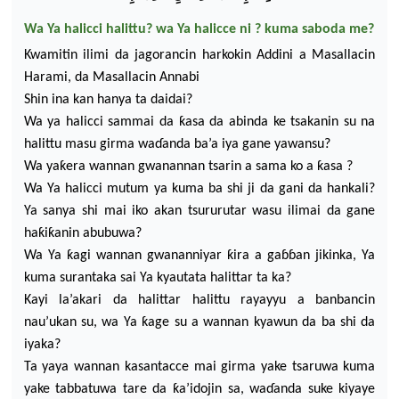
W
a Ya halicci halittu?
wa
Ya halicce ni ?
kuma
saboda me?
Kwamitin ilimi da jagorancin harkokin Addini a Masallacin
Harami, da Masallacin Annabi
Shin
ina
kan hanya ta daidai
?
Wa
ya halicci sammai da
ƙ
asa da abinda ke tsaka
nin su na
halittu masu girma wa
ɗ
anda ba’a iya gane yawansu?
Wa ya
ƙ
era wannan gwanannan tsa
rin a sama ko a
ƙ
asa ?
Wa Y
a halicci mutum ya kuma ba shi ji da gani da hankali?
Ya sanya shi mai iko akan ts
ururutar wasu ilimai da gane
ha
ƙ
i
ƙ
anin abubuwa
?
Wa Ya
ƙ
agi wannan gwananniyar
ƙ
ira a ga
ɓɓ
an
jikinka, Ya
kuma surantaka sai Y
a kyautata halittar t
a ka?
Ka
yi la’akari da halitt
ar halittu rayayyu a banbancin
nau’ukan su, wa Ya
ƙ
age su
a wannan kyawun da ba shi da
i
yaka?
Ta yaya wannan kasantacce mai girma yake tsaru
wa kuma
yake tabbatuwa tare da
ƙ
a’idojin sa, wa
ɗ
anda suke kiyaye