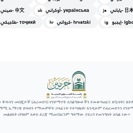
ياباني-
أوكراني- українська
صيني- 中文
uk
ja
إيجبو- Ig
كرواتي- hrvatski
طاجيكي- тоҷикӣ
hr
ig
ቱ ቅዱሳን መስጂዶች (ሐረመይን) የሃይማኖት አገልግሎቶችን የመቆጣጠርና ለዒባዳና ለት
ማሚ ኢማናዊ ድባብን የማመቻቸት ኃላፊነት የተጣለበት እንዲሁም የሐረመይንን የሃይ
መልዕክት በዓለም አቀፍ ደረጃ ማጠናከርንም ዓላማው ያደረገ የመንግስት አካል ነው።