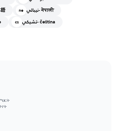
نيبالي- नेपाली
 日本語
ne
تشيكي- čeština
bo
cs
ምህርት
ማኖት