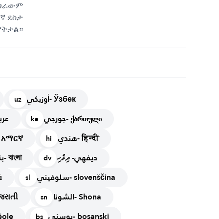
ሚጣራውም
ኛ ደስታ
ያትታል።
أوزبكي- Ўзбек
uz
جورجي- ქართული
عرب
ka
هندي- हिन्दी
أمهر- አማርኛ
hi
ديفهي- ދިވެހި
بنغالي- বাংলা
dv
سلوفيني- slovenščina
ն
sl
الشونا- Shona
غو- ગુજરાતી
sn
بوسني- bosanski
 créole
bs