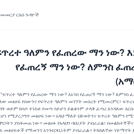
የመመርያ ርእሰ ጉዳዮች
ፍጥረተ ዓለምን የፈጠረው ማን ነው? እ
የፈጠረኝ ማን ነው? ለምንስ ፈጠ
(አማ
"ፍጥረተ ዓለምን የፈጠረው ማን ነው? እኔንስ የፈጠረኝ ማን ነው? ለምንስ 
ለው መፅሀፍ የሰውንና የፍጥረተ ዓለምን መገኘት መሰረት የሚመረምር፣ ፍጥረ
ገት ወይም ከባዶ ተነስቶ የመጣ ሳይሆን ይልቁንም ታላቅ ፈጣሪ እንዳለው እር
ደሆነ የሚያረጋግጥ መፅሀፍ ነው። አላህ ማለት ህይወትንና ፍጥረተ ዓለምን የሚ
ህግጋትን ያስቀመጠ ነው። መፅሀፉ የአላህን ባህሪያት ያብራራል፣ በመልክተኞችና
ዱ መፅሀፍቶች የማመንን አንገብጋቢነትም ያብራራል። ትክክለኛው ሃይማኖት 