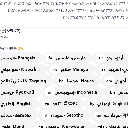
ንደሆነም ያረጋግጣል። እስልምና የነቢያቶች ባጠቃላይ መልዕክት እንደሆነ፣ የ
በርሱ እንዲታመንና በእስልምና የዚህ አለምም የመጪው አለምም እውነተ
እንደሚረጋገጥ ዋስትና ሊሰጥ እንደሆነ 
ንቋ
(አማርኛ)
ጅት፦:
 ትርጉሞች
36
أردو- اردو
فارسي- فارسي
فرنسي- Français
fa
ur
ي- العربية
ملايو- Melayu
سواحيلي- Kiswahili
ms
ar
ي
هوسا- Hausa
فلبيني تجالوج- Tagalog
ha
am
إندونيسي- Indonesia
روسي- Русский
id
bn
أرميني- Հայերէ
تلغو- తెలుగు
إنجليزي- English
te
hy
جاراتية
سوتي- Sesotho
مليالم- മലയാളം
st
gu
كريولي-
نرويجي- Norwegian
دندي- Dendi
no
mfe