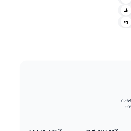
zh
tg
በሁለ
ተስ