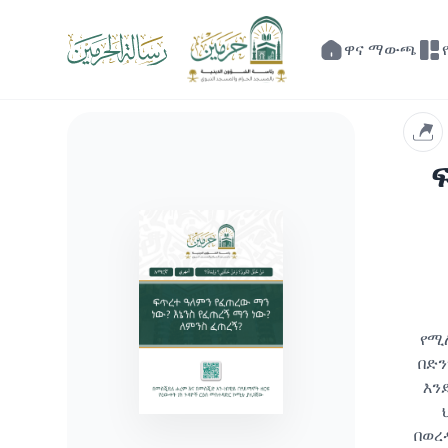
ዋና ማውጫ
የሚ
በድን
እን
በወረ