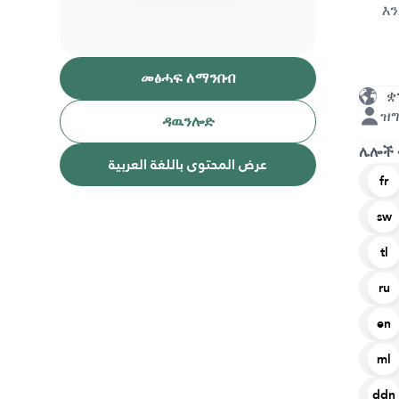
እ
መፅሓፍ ለማንበብ
ቋ
ዝግ
ዳዉንሎድ
ሌሎች
عرض المحتوى باللغة العربية
fr
sw
tl
ru
en
ml
ddn