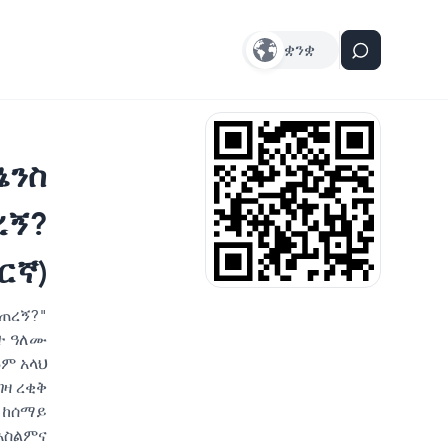
ቋንቋ
ኔንስ
ረኝ?
ርኛ)
ፈጠረኝ?"
ተ ዓለሙ
ሱም አላህ
ገዛ ረቂቅ
 ከሰማይ
እስልምና