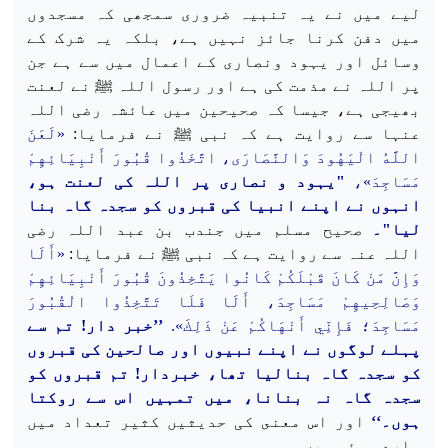
لیے میں نے یہ تنبیہ ضروری سمجھی کہ مسجدوں
میں دفن کرنا جائز نہیں ہے، بلکہ یہ شرک کے
وسائل اور یہود ونصاری کے اعمال میں سے
ہے جن
پر اللہ نے مذمت کی ہے اور رسول اللہ ﷺ نے لعنت
بھیجی ہے، جیسا کہ صحیحین میں عائشہ رضی اللہ
عنہا سے روایت ہے کہ نبی ﷺ نے فرمایا:
«لَعَنَ
اللَّهُ الْيَهُودَ وَالنَّصَارَى، اتَّخَذُوا قُبُورَ أَنْبِيَائِهِمْ
مَسَاجِدَ»،
"یہود و نصاری پر اللہ کی لعنت ہو،
انہوں نے اپنے انبیا کی قبروں کو سجدہ گاہ بنا
لیا"۔
صحیح مسلم میں جندب بن عبد اللہ رضی
اللہ عنہ سے روایت ہے کہ نبی ﷺ نے فرمایا:
«أَلَا
وَإِنَّ مَنْ كَانَ قَبْلَكُمْ كَانُوا يَتَّخِذُونَ قُبُورَ أَنْبِيَائِهِمْ
وَصَالِحِيهِمْ مَسَاجِدَ، أَلَا فَلَا تَتَّخِذُوا الْقُبُورَ
مَسَاجِدَ؛ فَإِنِّي أَنْهَاكُمْ عَنْ ذَلِكَ».
’’خبر دار! تم سے
پہلے لوگوں نے اپنے نبیوں اور صالحین کی قبروں
کو سجدہ گاہ بنالیا تھا، خبردار! تم قبروں کو
سجدہ گاہ نہ بنانا، میں تمہیں اس سے روکتا
ہوں۔‘‘
اور اس معنى کی حديثيں کثیر تعداد میں
وارد ہوئی ہیں۔