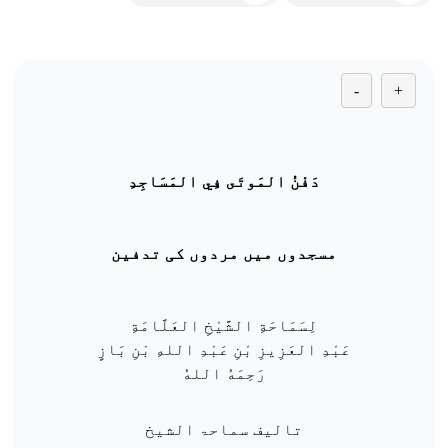
-
+
دَفْنُ المَوتَى فِي المَسَاجِدِ
مسجدوں
میں
مردوں
کی
تدفین
لِسَمَاحَةِ الشَّيْخِ العَلَّامَةِ
عَبْدِ العَزِيزِ بْنِ عَبْدِ اللهِ بْنِ بَازٍ
رَحِمَهُ اللهُ
تالیف سماحۃ الشیخ