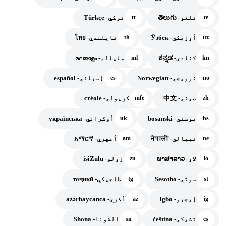
تلغو- తెలుగు
تركي- Türkçe
tr
te
أوزبكي- Ўзбек
تايلندي- ไทย
th
uz
كنادي- ಕನ್ನಡ
مليالم- മലയാളം
ml
kn
نرويجي- Norwegian
إسباني- español
es
no
صيني- 中文
كريولي- créole
mfe
zh
بوسني- bosanski
أوكراني- українська
uk
bs
نيبالي- नेपाली
أمهري- አማርኛ
am
ne
لاو- ພາສາລາວ
زولو- isiZulu
zu
lo
سوتي- Sesotho
طاجيكي- тоҷикӣ
tg
st
إيجبو- Igbo
أذري- azərbaycanca
az
ig
تشيكي- čeština
الشونا- Shona
sn
cs