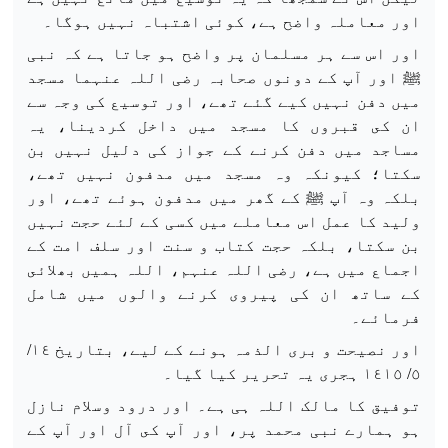
اور معاملہ واضح ہے، کوئی اشتباہ نہیں ہوگا۔
اور اس سے ہر مسلمان پر واضح ہو جاتا ہے کہ نبی
ﷺ اور آپ کے دونوں صحابہ رضی اللہ عنہما مسجد
میں دفن نہیں کیے گئے تھے، اور توسیع کی وجہ سے
ان کى قبروں کا مسجد میں داخل کردینا، یہ
مساجد میں دفن کرنے کے جواز کی دلیل نہیں بن
سکتا؛ کیونکہ وہ مسجد میں مدفون نہیں تھے،
بلکہ وہ آپ ﷺ کے گھر میں مدفون ہوئے تھے، اور
ولید کا عمل اس معاملے میں کسی کے لئے حجت نہیں
بن سکتا، بلکہ حجت کتاب و سنت اور سلف امت کے
اجماع میں ہے، رضی اللہ عنہم، اللہ ہمیں بھلائى
کے ساتھ ان کی پیروی کرنے والوں میں شامل
فرمائے۔
اور نصیحت و بری الذمہ ہونے کے لیے، بتاریخ ١٤/
٥/ ١٤١٥ ہجری یہ تحریر کیا گیا۔
توفیق کا مالک اللہ ہی ہے۔ اور درود وسلام نازل
ہو ہمارے نبی محمد پر، اور آپ کى آل اور آپ کے