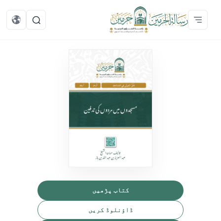
کتاب پڑھیں
ڈاؤنلوڈ کریں