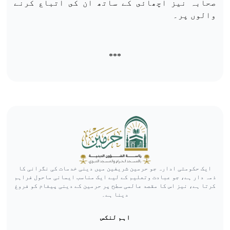
صحابہ نیز اچھائى کے ساتھ ان کى اتباع کرنے
والوں پر۔
***
ایک حکومتی ادارہ جو حرمین شریفین میں دینی خدمات کی نگرانی کا
ذمہ دار ہے، جو عبادت وتعلیم کے لیے ایک مناسب ایمانی ماحول فراہم
کرتا ہے، نیز اس کا مقصد عالمی سطح پر حرمین کے دینی پیغام کو فروغ
دینا ہے۔
اہم لنکس