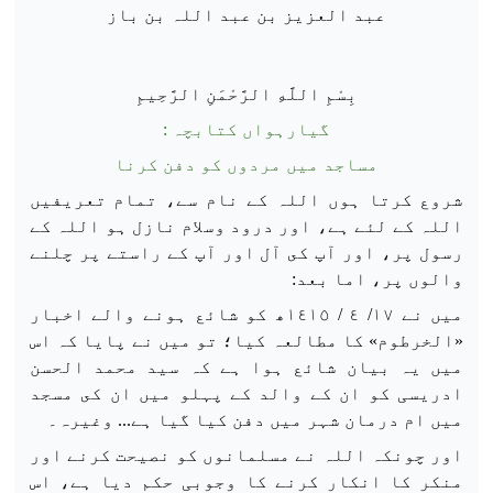
عبد العزیز بن عبد اللہ بن باز
بِسْمِ اللَّهِ الرَّحْمَنِ الرَّحِيمِ
گیارہواں کتابچہ :
مساجد میں مردوں کو دفن کرنا
شروع کرتا ہوں اللہ کے نام سے، تمام تعریفیں
اللہ کے لئے ہے، اور درود وسلام نازل ہو اللہ کے
رسول پر، اور آپ کى آل اور آپ کے راستے پر چلنے
والوں پر، اما بعد:
میں نے ١٧/ ٤ / ١٤١٥ھ کو شائع ہونے والے اخبار
«الخرطوم» کا مطالعہ کیا؛ تو میں نے پایا کہ اس
میں یہ بیان شائع ہوا ہے کہ سید محمد الحسن
ادریسی کو ان کے والد کے پہلو میں ان کى مسجد
میں ام درمان شہر میں دفن کیا گیا ہے... وغیرہ۔
اور چونکہ اللہ نے مسلمانوں کو نصیحت کرنے اور
منکر کا انکار کرنے کا وجوبی حکم دیا ہے، اس