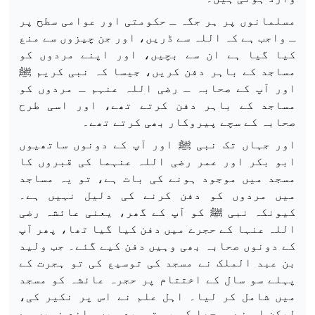
مسلمانوں پر ہر جگہ ـ حکومتی اور عوامی سطح پر
ـ واجب ہے کہ اللہ سے ڈریں، اور جن چیزوں سے منع
کیا گیا ہے ان سے بچیں، اور اپنے مردوں کو
مساجد کے باہر دفن کریں، جیسا کہ نبی کریم ﷺ
اور آپ کے صحابہ ـ رضی اللہ عنہم ـ مردوں کو
مساجد کے باہر دفن کرتے تھے، اور اسی طرح
صحابہ کے سچے پیروکار بھی کرتے تھے۔
اور جہاں تک نبی ﷺ اور آپ کے دونوں ساتھیوں
ابو بکر اور عمر رضی اللہ عنہما کی قبروں کا
مسجد میں موجود ہونے کی بات ہے، تو یہ مساجد
میں مردوں کو دفن کرنے کی دلیل نہیں ہے۔
کیونکہ نبی ﷺ کو آپ کے گھر، یعنی عائشہ رضی
اللہ عنہا کے حجرے میں دفن کیا گیا تھا، پھر آپ
کے دونوں صحابہ بھی وہیں دفن کیے گئے۔ جب ولید
بن عبد الملک نے مسجد کی توسیع کی تو ہجرت کے
پہلے سو سال کے اختتام پر حجرہ عائشہ کو مسجد
میں شامل کر لیا۔ اہل علم نے اس پر نکیر کی،
لیکن اس نے سمجھا کہ یہ توسیع میں مانع نہیں ہے