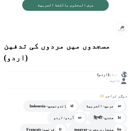
عرض المحتوى باللغة العربية
مسجدوں میں مردوں کی تدفین
(اردو)
(اردو)
زبان
تالیف:
دیگر تراجم
28
عربي- العربية
إندونيسي- Indonesia
id
ar
هندي- हिन्दी
أردو- اردو
ur
hi
هنجاري مجري- magyar
فرنسي- Français
fr
hu