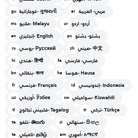
عربي- العربية
غوجاراتية- ગુજરાતી
gu
ar
أردو- اردو
ملايو- Melayu
ms
ur
بشتو- بشتو
إنجليزي- English
en
ps
صيني- 中文
روسي- Русский
ru
zh
فارسي- فارسي
هندي- हिन्दी
hi
fa
هوسا- Hausa
بنغالي- বাংলা
bn
ha
إندونيسي- Indonesia
فرنسي- Français
fr
id
سواحيلي- Kiswahili
أوزبكي- Ўзбек
uz
sw
تركي- Türkçe
فلبيني تجالوج- Tagalog
tl
tr
سنهالي- සිංහල
تلغو- తెలుగు
te
si
أمهري- አማርኛ
تاميلي- தமிழ்
ta
am