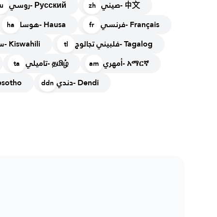
صيني- 中文
روسي- Русский
ru
zh
فرنسي- Français
هوسا- Hausa
ha
fr
فلبيني تجالوج- Tagalog
سواحيلي- Kiswahili
tl
أمهري- አማርኛ
تاميلي- தமிழ்
ta
am
دندي- Dendi
- Sesotho
ddn