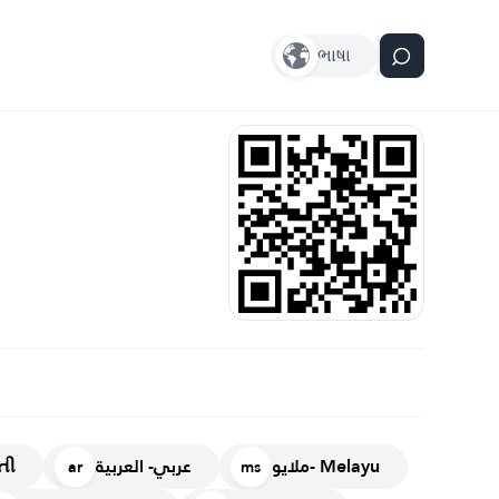
ભાષા
ملايو- Melayu
عربي- العربية
રાતી
ar
ms