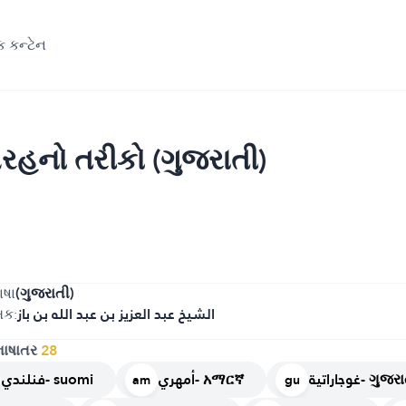
શક કન્ટેન
રહનો તરીકો (ગુજરાતી)
ાષા
(ગુજરાતી)
ખક:
الشيخ عبد العزيز بن عبد الله بن باز
 ભાષાતર
28
غوجاراتية- ગુજ
أمهري- አማርኛ
فنلندي- suomi
am
gu