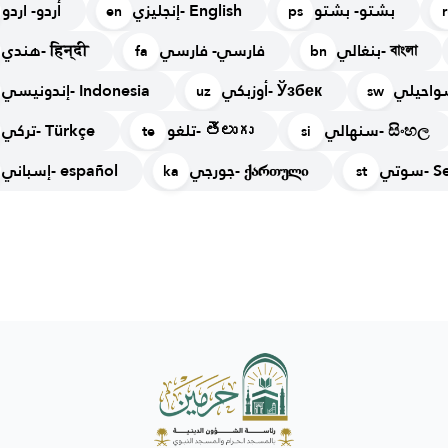
بشتو- بشتو
إنجليزي- English
أردو- اردو
en
ps
بنغالي- বাংলা
فارسي- فارسي
هندي- हिन्दी
fa
bn
أوزبكي- Ўзбек
إندونيسي- Indonesia
uz
sw
سنهالي- සිංහල
تلغو- తెలుగు
تركي- Türkçe
te
si
سوتي
جورجي- ქართული
إسباني- español
ka
st