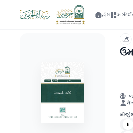
હોમ
માર્ગદર્
ઉમ
ભ
લે
બીજું
fi