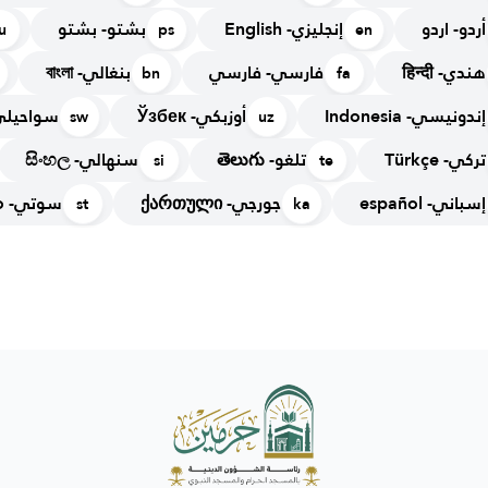
أردو- اردو
إنجليزي- English
بشتو- بشتو
u
ps
en
هندي- हिन्दी
فارسي- فارسي
بنغالي- বাংলা
bn
fa
إندونيسي- Indonesia
أوزبكي- Ўзбек
سواحيلي- ahili
sw
uz
تركي- Türkçe
تلغو- తెలుగు
سنهالي- සිංහල
si
te
إسباني- español
جورجي- ქართული
سوتي- Sesotho
st
ka