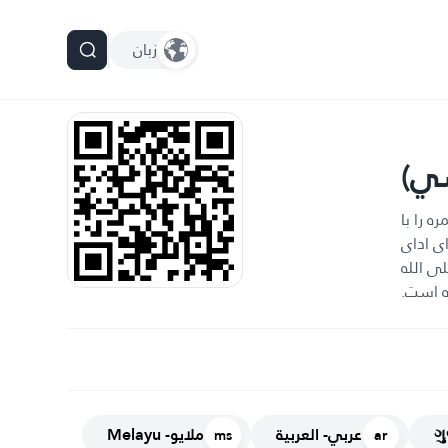
زبان
سي)
ه را با
ی ادای
ی الله
ه است.
عربي- العربية
ملايو- Melayu
ms
ar