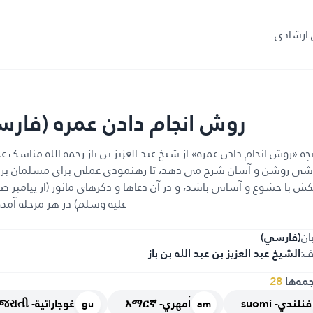
ی ارشادی
روش انجام دادن عمره (فار
چه «روش انجام دادن عمره» از شیخ عبد العزیز بن باز رحمه الله مناسک عمر
شی روشن و آسان شرح می دهد، تا رهنمودی عملی برای مسلمان برا
 با خشوع و آسانی باشد، و در آن دعاها و ذکرهای ماثور (از پیامبر صل
علیه وسلم) در هر مرحله آمد
ان
(فارسي)
ف:
الشيخ عبد العزيز بن عبد الله بن باز
جمه‌ها
28
فنلندي- suomi
أمهري- አማርኛ
غوجاراتية- ગુજરાતી
gu
am