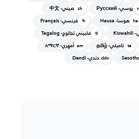
روسي- Русский
صيني- 中文
zh
r
هوسا- Hausa
فرنسي- Français
fr
ha
Kisw
فلبيني تجالوج- Tagalog
tl
تاميلي- தமிழ்
أمهري- አማርኛ
am
ta
دندي- Dendi
ddn