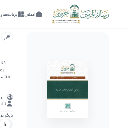
اصلی
برنامه‌ها
کتاب
رو
مناسکش
زب
تألي
دیگر تر
fi