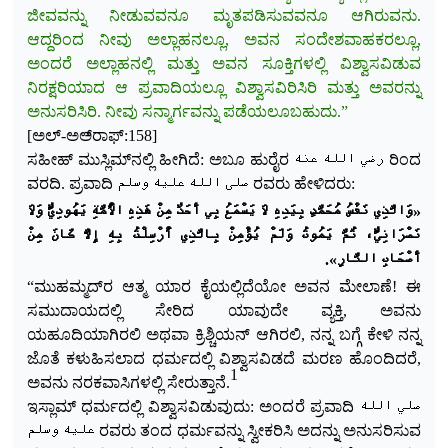
ಜೀವವನ್ನು ನೀಡುವವನೂ ಮೃತಪಡಿಸುವವನೂ ಆಗಿರುವನು.
ಆದ್ದರಿಂದ ನೀವು ಅಲ್ಲಾಹನಲ್ಲೂ, ಅವನ ಸಂದೇಶವಾಹಕರಲ್ಲೂ,
ಅಂದರೆ ಅಲ್ಲಾಹನಲ್ಲಿ ಮತ್ತು ಅವನ ಸೂಕ್ತಿಗಳಲ್ಲಿ ವಿಶ್ವಾಸವಿಡುವ
ನಿರಕ್ಷರಿಯಾದ ಆ ಪ್ರವಾದಿಯಲ್ಲೂ ವಿಶ್ವಾಸವಿರಿಸಿರಿ ಮತ್ತು ಅವರನ್ನು
ಅನುಸರಿಸಿರಿ. ನೀವು ಸನ್ಮಾರ್ಗವನ್ನು ಪಡೆಯಲೂಬಹುದು.”
[ಅಲ್-ಅಅ್‌ರಾಫ್:158]
ಸಹೀಹ್ ಮುಸ್ಲಿಮ್‌ನಲ್ಲಿ ಹೀಗಿದೆ:
ಅಬೂ ಹುರೈರ رضي الله عنه ರಿಂದ
ವರದಿ. ಪ್ರವಾದಿ صلى الله عليه وسلم ರವರು ಹೇಳಿದರು:
«وَالَّذِي ‌نَفْسُ ‌مُحَمَّدٍ ‌بِيَدِهِ ‌لَا ‌يَسْمَعُ بِي أَحَدٌ مِنْ هَذِهِ الْأُمَّةِ يَهُودِيٌّ وَلَا
نَصْرَانِيٌّ، ثُمَّ يَمُوتُ وَلَمْ يُؤْمِنْ بِالَّذِي أُرْسِلْتُ بِهِ إِلَّا كَانَ مِنْ
أَصْحَابِ النَّارِ».
“ಮುಹಮ್ಮದ್‌ರ ಆತ್ಮ ಯಾರ ಕೈಯಲ್ಲಿದೆಯೋ ಅವನ ಮೇಲಾಣೆ! ಈ
ಸಮುದಾಯದಲ್ಲಿ ಸೇರಿದ ಯಾವುದೇ ವ್ಯಕ್ತಿ, ಅವನು
ಯಹೂದಿಯಾಗಿರಲಿ ಅಥವಾ ಕ್ರಿಶ್ಚಿಯನ್ ಆಗಿರಲಿ, ನನ್ನ ಬಗ್ಗೆ ಕೇಳಿ ನನ್ನ
ಜೊತೆ ಕಳುಹಿಸಲಾದ ಧರ್ಮದಲ್ಲಿ ವಿಶ್ವಾಸವಿಡದೆ ಮರಣ ಹೊಂದಿದರೆ,
1
ಅವನು ನರಕವಾಸಿಗಳಲ್ಲಿ ಸೇರುತ್ತಾನೆ.
ಇಸ್ಲಾಮ್ ಧರ್ಮದಲ್ಲಿ ವಿಶ್ವಾಸವಿಡುವುದು: ಅಂದ
ರೆ ಪ್ರವಾದಿ صلي الله
عليه وسلم ರವರು ತಂದ ಧರ್ಮವನ್ನು ಸ್ವೀಕರಿಸಿ ಅದನ್ನು ಅನುಸರಿಸುವ