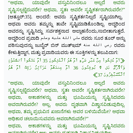
“ಅಥವಾ, ಯಾವುದೇ ವಸ್ತುವಿನಿಂದಲೂ ಅಲ್ಲದೆ ಅವರು
ಸೃಷ್ಟಿಸಲ್ಪಟ್ಟಿರುವರೇ? ಅಥವಾ, ಸ್ವತಃ ಅವರೇ ಸೃಷ್ಟಿಕರ್ತರಾಗಿರುವರೇ?”
[ಅತ್ತೂರ್:35]. ಅಂದರೆ: ಅವರು ಸೃಷ್ಟಿಕರ್ತನಿಲ್ಲದೆ ಸೃಷ್ಟಿಯಾಗಿಲ್ಲ,
ಅಥವಾ ಅವರು ತಮ್ಮನ್ನು ತಾವೇ ಸೃಷ್ಟಿಮಾಡಿಕೊಂಡಿಲ್ಲ. ಆ
ದ್ದರಿಂದ
ಅವರನ್ನು ಸೃಷ್ಟಿಸಿದ್ದು ಸರ್ವಶಕ್ತನಾದ ಅಲ್ಲಾಹನೆಂದು,ಸಾಬೀತಾಗುತ್ತದೆ.
ಆದ್ದರಿಂದ ಪ್ರವಾದಿ صلي الله عليه وسلم ರವರು ಸೂರ ತೂರ್‌ ಅನ್ನು
ಪಠಿಸುವುದನ್ನು ಜುಬೈರ್ ಬಿನ್ ಮುತ್‌ಇಮ್ رضي الله عنه ರವರು
ಕೇಳುತ್ತಿದ್ದಾಗ, ಮತ್ತು ಪ್ರವಾದಿಯವರು ಈ ಸೂಕ್ತಿಗಳನ್ನು ತಲುಪಿದಾಗ:
﴿أَمۡ خُلِقُواْ مِنۡ غَيۡرِ شَيۡءٍ أَمۡ هُمُ ٱلۡخَٰلِقُونَ 35 أَمۡ خَلَقُواْ ٱلسَّمَٰوَٰتِ
وَٱلۡأَرۡضَۚ بَل لَّا يُوقِنُونَ 36 أَمۡ عِندَهُمۡ خَزَآئِنُ رَبِّكَ أَمۡ هُمُ
ٱلۡمُصَۜيۡطِرُونَ 37﴾
“ಅಥವಾ, ಯಾವುದೇ ವಸ್ತುವಿನಿಂದಲೂ ಅಲ್ಲದೆ ಅವರು
ಸೃಷ್ಟಿಸಲ್ಪಟ್ಟಿರುವರೇ? ಅಥವಾ, ಸ್ವತಃ ಅವರೇ ಸೃಷ್ಟಿಕರ್ತರಾಗಿರುವರೇ?
ಅಥವಾ, ಆಕಾಶಗಳನ್ನು ಮತ್ತು ಭೂಮಿಯನ್ನು ಸೃಷ್ಟಿಸಿದವರು
ಅವರಾಗಿರುವರೇ? ಅಲ್ಲ, ಅವರು ದೃಢವಾಗಿ ವಿಶ್ವಾಸವಿಡುವುದಿಲ್ಲ.
ಅಥವಾ, ತಮ್ಮ ಪ್ರಭುವಿನ ಖಜಾನೆಗಳು ಅವರ ಬಳಿಯಿವೆಯೇ? ಅಥವಾ
ಅಧಿಕಾರ ಚಲಾಯಿಸುವವರು ಅವರಾಗಿರುವರೇ?”
ಅಥವಾ, ಆಕಾಶಗಳನ್ನು ಮತ್ತು ಭೂಮಿಯನ್ನು ಸೃಷ್ಟಿಸಿದವರು
ಅವರಾಗಿರುವರೇ? ಅಲ್ಲ, ಅವರು ದೃಢವಾಗಿ ವಿಶ್ವಾಸವಿಡುವುದಿಲ್ಲ.