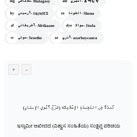
أمهري- አማርኛ
ملاغاشي- Malagasy
mg
am
الشونا- Shona
أرميني- Հայերէն
hy
sn
جوالا- Jóola
أفريقاني- Afrikaans
af
dyo
أذري- azərbaycanca
سوتي- Sesotho
st
az
+
-
نُبذَةٌ فِي العَقِيدَةِ الإِسْلَامِيَّة
(شَرْحُ أُصُولِ الإِيمَانِ)
ಇಸ್ಲಾಮೀ ಅಖೀದದ (ವಿಶ್ವಾಸ ಸಂಹಿತೆಯ) ಸಂಕ್ಷಿಪ್ತ ಪರಿಚಯ