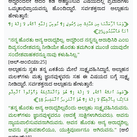
ಆದ್ದರಿಂದಲೇ ಅದರ ಕಡೆ ಆಹ್ವಾನಿಸುವ ವಿಷಯದಲ್ಲಿ ಪ್ರವಾದಿಗಳು
ಒಮ್ಮತಾಭಿಪ್ರಾಯವನ್ನು ಹೊಂದಿದ್ದಾರೆ. ಸರ್ವಶಕ್ತನಾದ ಅಲ್ಲಾಹನು
ಹೇಳುತ್ತಾನೆ:
﴿وَمَآ أَرۡسَلۡنَا مِن قَبۡلِكَ مِن رَّسُولٍ إِلَّا نُوحِيٓ إِلَيۡهِ أَنَّهُۥ لَآ إِلَٰهَ إِلَّآ
أَنَا۠ فَٱعۡبُدُونِ25﴾
“ನನ್ನ ಹೊರತು ಅನ್ಯ ಆರಾಧ್ಯರಿಲ್ಲ. ಆದ್ದರಿಂದ ನನ್ನನ್ನು ಆರಾಧಿಸಿರಿ ಎಂಬ
ದಿವ್ಯಸಂದೇಶವನ್ನು ನೀಡಿಯೇ ಹೊರತು ತಮಗಿಂತ ಮುಂಚೆ ಯಾವುದೇ
ಸಂದೇಶವಾಹಕರನ್ನೂ ನಾವು ಕಳುಹಿಸಿಲ್ಲ.”
[ಅಲ್-ಅಂಬಿಯಾ:25]
ಅಲ್ಲಾಹನು ಸ್ವತಃ ತನ್ನ ಏಕತೆಯ ಮೇಲೆ ಸಾಕ್ಷ್ಯವಹಿಸಿದ್ದಾನೆ, ಅಲ್ಲಾಹನ
ಮಲಕ್‌ಗಳು ಮತ್ತು ಜ್ಞಾನವುಳ್ಳವರು ಸಹ ಈ ವಿಷಯದ ಬಗ್ಗೆ ಸಾಕ್ಷ್ಯ
ನೀಡಿದ್ದಾರೆ. ಸರ್ವಶಕ್ತನಾದ ಅಲ್ಲಾಹನು ಹೇಳುತ್ತಾನೆ:
﴿شَهِدَ ٱللَّهُ أَنَّهُۥ لَآ إِلَٰهَ إِلَّا هُوَ وَٱلۡمَلَٰٓئِكَةُ وَأُوْلُواْ ٱلۡعِلۡمِ
قَآئِمَۢا بِٱلۡقِسۡطِۚ لَآ إِلَٰهَ إِلَّا
هُوَ ٱلۡعَزِيزُ ٱلۡحَكِيمُ 18﴾
“ತನ್ನ ಹೊರತು ಅನ್ಯ ಆರಾಧ್ಯರಿಲ್ಲವೆಂದು ಅಲ್ಲಾಹು ಸಾಕ್ಷ್ಯವಹಿಸಿರುವನು.
ಮಲಕ್‌ಗಳೂ ಜ್ಞಾನವುಳ್ಳವರೂ (ಅದಕ್ಕೆ ಸಾಕ್ಷಿಗಳಾಗಿರುವರು). ಅವನು
ನ್ಯಾಯಪಾಲಿಸುವವನಾಗಿರುವನು. ಅವನ ಹೊರತು ಅನ್ಯ ಆರಾಧ್ಯರಿಲ್ಲ.
ಅವನು ಪ್ರತಾಪಶಾಲಿಯೂ, ಯುಕ್ತಿಪೂರ್ಣನೂ ಆಗಿರುವನು.”
[ಆಲಿ