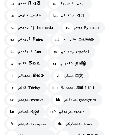
عربي- العربية
هندي- हिन्दी
hi
ar
بنغالي- বাংলা
فارسي- فارسي
fa
bn
روسي- Русский
إندونيسي- Indonesia
id
ru
مليالم- മലയാളം
أوزبكي- Ўзбек
uz
ml
إسباني- español
تايلندي- ไทย
th
es
تاميلي- தமிழ்
تلغو- తెలుగు
te
ta
صيني- 中文
سنهالي- සිංහල
si
zh
خميرية- ភាសាខ្មែរ
تركي- Türkçe
tr
km
كازاخي- қазақ тілі
سويدي- svenska
sv
kk
كريولي- créole
كنادي- ಕನ್ನಡ
kn
mfe
دنماركي- dansk
فرنسي- Français
fr
da