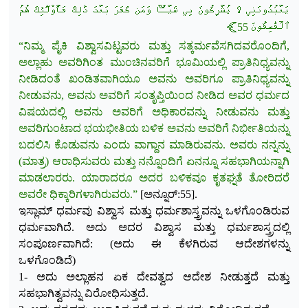
يَعۡبُدُونَنِي لَا يُشۡرِكُونَ بِي شَيۡـٔٗاۚ وَمَن كَفَرَ بَعۡدَ ذَٰلِكَ فَأُوْلَٰٓئِكَ هُمُ
ٱلۡفَٰسِقُونَ 55﴾
“ನಿಮ್ಮ ಪೈಕಿ ವಿಶ್ವಾಸವಿಟ್ಟವರು ಮತ್ತು ಸತ್ಕರ್ಮವೆಸಗಿದವರೊಂದಿಗೆ,
ಅಲ್ಲಾಹು ಅವರಿಗಿಂತ ಮುಂಚಿನವರಿಗೆ ಭೂಮಿಯಲ್ಲಿ ಪ್ರಾತಿನಿಧ್ಯವನ್ನು
ನೀಡಿದಂತೆ ಖಂಡಿತವಾಗಿಯೂ ಅವನು ಅವರಿಗೂ ಪ್ರಾತಿನಿಧ್ಯವನ್ನು
ನೀಡುವನು, ಅವನು ಅವರಿಗೆ ಸಂತೃಪ್ತಿಯಿಂದ ನೀಡಿದ ಅವರ ಧರ್ಮದ
ವಿಷಯದಲ್ಲಿ ಅವನು ಅವರಿಗೆ ಅಧಿಕಾರವನ್ನು ನೀಡುವನು ಮತ್ತು
ಅವರಿಗುಂಟಾದ ಭಯಭೀತಿಯ ಬಳಿಕ ಅವನು ಅವರಿಗೆ ನಿರ್ಭೀತಿಯನ್ನು
ಬದಲಿಸಿ ಕೊಡುವನು ಎಂದು ವಾಗ್ದಾನ ಮಾಡಿರುವನು. ಅವರು ನನ್ನನ್ನು
(ಮಾತ್ರ) ಆರಾಧಿಸುವರು ಮತ್ತು ನನ್ನೊಂದಿಗೆ ಏನನ್ನೂ ಸಹಭಾಗಿಯನ್ನಾಗಿ
ಮಾಡಲಾರರು. ಯಾರಾದರೂ ಅದರ ಬಳಿಕವೂ ಕೃತಘ್ನತೆ ತೋರಿದರೆ
ಅವರೇ ಧಿಕ್ಕಾರಿಗಳಾಗಿರುವರು.”
[ಅನ್ನೂರ್:55].
ಇಸ್ಲಾಮ್ ಧರ್ಮವು ವಿಶ್ವಾಸ ಮತ್ತು ಧರ್ಮಶಾಸ್ತ್ರವನ್ನು ಒಳಗೊಂಡಿರುವ
ಧರ್ಮವಾಗಿದೆ. ಅದು ಅದರ ವಿಶ್ವಾಸ ಮತ್ತು ಧರ್ಮಶಾಸ್ತ್ರದಲ್ಲಿ
ಸಂಪೂರ್ಣವಾಗಿದೆ: (ಅದು ಈ ಕೆಳಗಿರುವ ಆದೇಶಗಳನ್ನು
ಒಳಗೊಂಡಿದೆ)
1- ಅದು ಅಲ್ಲಾಹನ ಏಕ ದೇವತ್ವದ ಆದೇಶ ನೀಡುತ್ತದೆ ಮತ್ತು
ಸಹಭಾಗಿತ್ವವನ್ನು ವಿರೋಧಿಸುತ್ತದೆ.