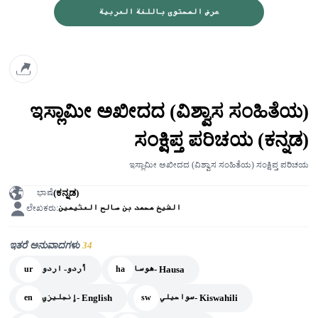
عرض المحتوى باللغة العربية
ಇಸ್ಲಾಮೀ ಅಖೀದದ (ವಿಶ್ವಾಸ ಸಂಹಿತೆಯ)
ಸಂಕ್ಷಿಪ್ತ ಪರಿಚಯ (ಕನ್ನಡ)
ಇಸ್ಲಾಮೀ ಅಖೀದದ (ವಿಶ್ವಾಸ ಸಂಹಿತೆಯ) ಸಂಕ್ಷಿಪ್ತ ಪರಿಚಯ
(ಕನ್ನಡ)
ಭಾಷೆ
الشيخ محمد بن صالح العثيمين
ಲೇಖಕರು:
ಇತರೆ ಅನುವಾದಗಳು
34
هوسا- Hausa
أردو- اردو
ur
ha
سواحيلي- Kiswahili
إنجليزي- English
en
sw