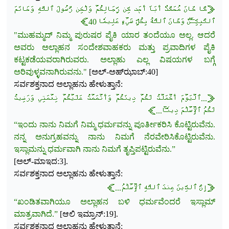
﴿مَّا كَانَ مُحَمَّدٌ أَبَآ أَحَدٖ مِّن رِّجَالِكُمۡ وَلَٰكِن رَّسُولَ ٱللَّهِ وَخَاتَمَ
ٱلنَّبِيِّـۧنَۗ وَكَانَ ٱللَّهُ بِكُلِّ شَيۡءٍ عَلِيمٗا 40﴾
"ಮುಹಮ್ಮದ್ ನಿಮ್ಮ ಪುರುಷರ ಪೈಕಿ ಯಾರ ತಂದೆಯೂ ಅಲ್ಲ. ಆದರೆ
ಅವರು ಅಲ್ಲಾಹನ ಸಂದೇಶವಾಹಕರು ಮತ್ತು ಪ್ರವಾದಿಗಳ ಪೈಕಿ
ಕಟ್ಟಕಡೆಯವರಾಗಿರುವರು. ಅಲ್ಲಾಹು ಎಲ್ಲ ವಿಷಯಗಳ ಬಗ್ಗೆ
ಅರಿವುಳ್ಳವನಾಗಿರುವನು."
[ಅಲ್-ಅಹ್‌ಝಾಬ್:40]
ಸರ್ವಶಕ್ತನಾದ ಅಲ್ಲಾಹನು ಹೇಳುತ್ತಾನೆ:
﴿...ٱلۡيَوۡمَ أَكۡمَلۡتُ لَكُمۡ دِينَكُمۡ وَأَتۡمَمۡتُ عَلَيۡكُمۡ نِعۡمَتِي وَرَضِيتُ
لَكُمُ ٱلۡإِسۡلَٰمَ دِينٗاۚ...﴾
“ಇಂದು ನಾನು ನಿಮಗೆ ನಿಮ್ಮ ಧರ್ಮವನ್ನು ಪೂರ್ತೀಕರಿಸಿ ಕೊಟ್ಟಿರುವೆನು.
ನನ್ನ ಅನುಗ್ರಹವನ್ನು ನಾನು ನಿಮಗೆ ನೆರವೇರಿಸಿಕೊಟ್ಟಿರುವೆನು.
ಇಸ್ಲಾಮನ್ನು ಧರ್ಮವಾಗಿ ನಾನು ನಿಮಗೆ ತೃಪ್ತಿಪಟ್ಟಿರುವೆನು.”
[ಅಲ್-ಮಾಇದ:3].
ಸರ್ವಶಕ್ತನಾದ ಅಲ್ಲಾಹನು ಹೇಳುತ್ತಾನೆ:
﴿إِنَّ ٱلدِّينَ عِندَ ٱللَّهِ ٱلۡإِسۡلَٰمُ...﴾
“ಖಂಡಿತವಾಗಿಯೂ ಅಲ್ಲಾಹನ ಬಳಿ ಧರ್ಮವೆಂದರೆ ಇಸ್ಲಾಮ್
ಮಾತ್ರವಾಗಿದೆ.”
[ಆಲಿ ಇಮ್ರಾನ್:19].
ಸರ್ವಶಕ್ತನಾದ ಅಲ್ಲಾಹನು ಹೇಳುತ್ತಾನೆ: