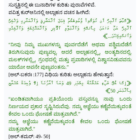
ಸುನ್ನತ್ತಿನಲ್ಲಿ ಈ ಬುನಾದಿಗಳ ಕುರಿತು ಪುರಾವೆಗಳಿವೆ.
ಪವಿತ್ರ ಕುರ್‌ಆನಿನಲ್ಲಿ ಅಲ್ಲಾಹನ ವಚನ ಹೀಗಿದೆ:
﴿لَّيۡسَ ٱلۡبِرَّ أَن تُوَلُّواْ وُجُوهَكُمۡ قِبَلَ ٱلۡمَشۡرِقِ وَٱلۡمَغۡرِبِ وَلَٰكِنَّ
ٱلۡبِرَّ مَنۡ ءَامَنَ
بِٱللَّهِ وَٱلۡيَوۡمِ ٱلۡأٓخِرِ وَٱلۡمَلَٰٓئِكَةِ وَٱلۡكِتَٰبِ
وَٱلنَّبِيِّـۧنَ...﴾
“ನೀವು ನಿಮ್ಮ ಮುಖಗಳನ್ನು ಪೂರ್ವದೆಡೆಗೆ ಅಥವಾ ಪಶ್ಚಿಮದೆಡೆಗೆ
ತಿರುಗಿಸುವುದು ಪುಣ್ಯವಲ್ಲ. ಆದರೆ ಅಲ್ಲಾಹನಲ್ಲ್ಲಿ, ಅಂತ್ಯದಿನದಲ್ಲಿ,
ಮಲಕ್‌ಗಳಲ್ಲ್ಲಿ, ಗ್ರಂಥದಲ್ಲಿ ಮತ್ತು ಪ್ರವಾದಿಗಳಲ್ಲಿ ವಿಶ್ವಾಸವಿಡುವವನು
ಯಾರೋ ಅವನೇ ಪುಣ್ಯವಂತನು.”
[ಅಲ್-ಬಕರಃ :177] ವಿಧಿಯ ಕುರಿತು ಅಲ್ಲಾಹನು ಹೇಳುತ್ತಾನೆ:
﴿إِنَّا كُلَّ شَيۡءٍ خَلَقۡنَٰهُ بِقَدَرٖ 49 وَمَآ أَمۡرُنَآ إِلَّا وَٰحِدَةٞ كَلَمۡحِۭ
بِٱلۡبَصَرِ 50﴾
“ಖಂಡಿತವಾಗಿಯೂ ಪ್ರತಿಯೊಂದು ವಸ್ತುವನ್ನೂ ನಾವು ಒಂದು
ನಿರ್ಣಯದ ಪ್ರಕಾರ ಸೃಷ್ಟಿಸಿರುವೆವು. ನಮ್ಮ ಆಜ್ಞೆಯು ಕಣ್ಣೆವೆಯಿಕ್ಕುವಂತೆ
ಕೇವಲ ಒಂದು ಘೋಷಣೆ ಮಾತ್ರವಾಗಿದೆ.”
ನಮ್ಮ ಆಜ್ಞೆಯು ಕಣ್ಣೆವೆಯಿಕ್ಕುವಂತೆ ಕೇವಲ ಒಂದು ಘೋಷಣೆ
ಮಾತ್ರವಾಗಿದೆ."
[ಅಲ್-ಕಮರ್: 49- 50]