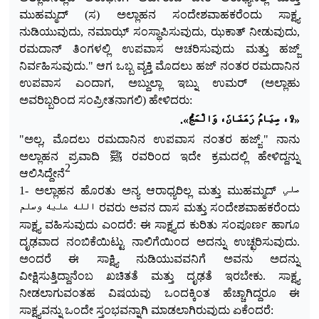
ಮುಹಮ್ಮದ್ (ಸ) ಅಲ್ಲಾಹನ ಸಂದೇಶವಾಹಕರೆಂದು ಸಾಕ್ಷ್ಯ
ನುಡಿಯುವುದು, ನಮಾಝ್ ಸಂಸ್ಥಾಪಿಸುವುದು, ಝಕಾತ್ ನೀಡು
ವುದು,
ರಮದಾನ್ ತಿಂಗಳಲ್ಲಿ ಉಪವಾಸ ಆಚರಿಸುವುದು ಮತ್ತು ಹಜ್ಜ್
ನಿರ್ವಹಿಸುವುದು."
ಆಗ ಒಬ್ಬ ವ್ಯಕ್ತಿ ಮೊದಲು ಹಜ್ ನಂತರ ರಮದಾನಿನ
ಉಪವಾಸ ಎಂದಾಗ, ಅಬ್ದುಲ್ಲಾ ಇಬ್ನು ಉಮರ್ (ಅಲ್ಲಾಹು
ಅವರಿಬ್ಬರಿಂದ ಸಂಪ್ರೀತನಾಗಲಿ) ಹೇಳಿದರು:
.
«لَا، صِيَامُ رَمَضَانَ، وَالْحَجُّ»
"ಅಲ್ಲ, ಮೊದಲು ರಮದಾನಿನ ಉಪವಾಸ ನಂತರ ಹಜ್ಜ್."
ನಾನು
ಅಲ್ಲಾಹನ ಪ್ರವಾದಿ ﷺ ರವರಿಂದ ಇದೇ ಕ್ರಮದಲ್ಲಿ ಹೇಳಿದ್ದನ್ನು
2
ಆಲಿಸಿದ್ದೇನೆ
1- ಅಲ್ಲಾಹನ ಹೊರತು ಅನ್ಯ ಆರಾಧ್ಯರಿಲ್ಲ ಮತ್ತು ಮುಹಮ್ಮದ್ صلي
الله عليه وسلم ರವರು ಅವನ ದಾಸ ಮತ್ತು ಸಂದೇಶವಾಹಕರೆಂದು
ಸಾಕ್ಷ್ಯ ವಹಿಸುವುದು ಎಂದರೆ: ಈ ಸಾಕ್ಷ್ಯದ ಕುರಿತು ಸಂಪೂರ್ಣ ಹಾಗೂ
ದೃಢವಾದ ನಂಬಿಕೆಯಿಟ್ಟು ನಾಲಿಗೆಯಿಂದ ಅದನ್ನು ಉಚ್ಛರಿಸುವುದು.
ಅಂದರೆ ಈ ಸಾಕ್ಷ್ಯಿ ನುಡಿಯುವವನಿಗೆ ಅವನು ಅದನ್ನು
ವೀಕ್ಷಿಸುತ್ತಿದ್ದಾನೆಂಬ ಖಚಿತತೆ ಮತ್ತು ದೃಢತೆ ಇರಬೇಕು. ಸಾಕ್ಷ್ಯ
ನೀಡಲಾಗುವಂತಹ ವಿಷಯವು ಒಂದಕ್ಕಿಂತ ಹೆಚ್ಚಾಗಿದ್ದರೂ ಈ
ಸಾಕ್ಷ್ಯವನ್ನು ಒಂದೇ ಸ್ತಂಭವನ್ನಾಗಿ ಮಾಡಲಾಗಿರುವುದು ಏಕೆಂದರೆ: