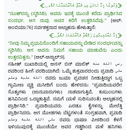
﴿وَنُوحًا إِذۡ نَادَىٰ مِن قَبۡلُ فَٱسۡتَجَبۡنَا لَهُۥ...﴾
“ನೂಹ್‌ರನ್ನು (ಸ್ಮರಿಸಿರಿ). ಅವರು ಇದಕ್ಕೆ ಮುಂಚೆ
ಕರೆದು ಪ್ರಾರ್ಥಿಸಿದ
ಸಂದರ್ಭ. ಆಗ ನಾವು ಅವರ ಕರೆಗೆ ಉತ್ತರಿಸಿದೆವು.”
[ಅಲ್-
ಅಂಬಿಯಾ:76] ಸರ್ವಶಕ್ತನಾದ ಅಲ್ಲಾಹನು ಹೇಳುತ್ತಾನೆ:
﴿إِذۡ تَسۡتَغِيثُونَ رَبَّكُمۡ فَٱسۡتَجَابَ لَكُمۡ...﴾
“ನೀವು ನಿಮ್ಮ ಪ್ರಭುವಿನೊಂದಿಗೆ ಸಹಾಯವನ್ನು ಬೇಡಿದ ಸಂದರ್ಭ(ವನ್ನು
ಸ್ಮರಿಸಿರಿ). ಆಗ ಅವನು ನಿಮಗೆ ಸಹಾಯ ಮಾಡುವೆನು ಎಂದು
ಉತ್ತರವಿತ್ತನು.”
[ಅಲ್-ಅನ್ಫಾಲ್:9].
ಸಹೀಹ್ ಬುಖಾರಿಯಲ್ಲಿ ಅನಸ್ ಬಿನ್ ಮಾಲಿಕ್
رضي الله عنه
ರವರಿಂದ ಹೀಗೆ ವರದಿಯಾಗಿದೆ: ಒಮ್ಮೆ ಶುಕ್ರವಾರದಂದು ಪ್ರವಾದಿ صلي
الله عليه وسلم ರವರು ಜುಮಾ ಪ್ರವಚನ ನೀಡುತ್ತಿದ್ದಾಗ ಒಬ್ಬ
ಗ್ರಾಮೀಣ ವ್ಯಕ್ತಿ ಮಸೀದಿಗೆ ಬಂದು ಹೇಳಿದನು: “ಪ್ರವಾದಿಯವರೇ!
ಸೊತ್ತುಗಳು (ಜಾನುವಾರುಗಳು) ನಾಶವಾಗುತ್ತಿವೆ, ಕುಟುಂಬಗಳು
ಹಸಿವಿನಿಂದ ಒದ್ದಾಡುತ್ತಿವೆ. ನಮಗೆ (ಮಳೆ ಸುರಿಸುವಂತೆ) ಅಲ್ಲಾಹನಲ್ಲಿ
ಪ್ರಾರ್ಥಿಸಿರಿ." ಪ್ರವಾದಿಯವರು ಎರಡೂ ಕೈಗಳನ್ನು ಮೇಲೆತ್ತಿ
ಪ್ರಾರ್ಥಿಸಿದರು. ಆಗ ಮೋಡಗಳು ಬೆಟ್ಟಗಳಂತೆ ಸಂಗ್ರಹವಾಗಿ, ಪ್ರವಾದಿ
صلي الله عليه وسلم ರವರು ಭಾಷಣ ಪೀಠದಿಂದ ಕೆಳಗೆ
ಇಳಿಯುವುದಕ್ಕೆ ಮುಂಚೆಯೇ ಅವರ ಗಡ್ಡದಿಂದ ಮಳೆ ಹನಿಗಳು