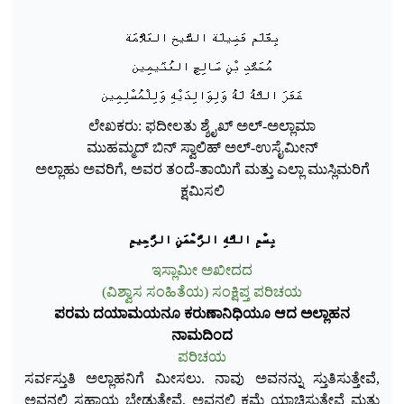
بِقَلَم فَضِيلَة الشَّيخ العَلَّامَة
مُحَمَّدِ بْنِ صَالِحٍ العُثَيمِين
غَفَرَ اللَّهُ لَهُ وَلِوَالِدَيْهِ وَلِلْمُسْلِمِين
ಲೇಖಕರು: ಫದೀಲತು ಶ್ಶೈಖ್ ಅಲ್-ಅಲ್ಲಾಮಾ
ಮುಹಮ್ಮದ್ ಬಿನ್ ಸ್ವಾಲಿಹ್ ಅಲ್-ಉಸೈಮೀನ್
ಅಲ್ಲಾಹು ಅವರಿಗೆ, ಅವರ ತಂದೆ-ತಾಯಿಗೆ ಮತ್ತು ಎಲ್ಲಾ ಮುಸ್ಲಿಮರಿಗೆ
ಕ್ಷಮಿಸಲಿ
بِسْمِ اللَّهِ الرَّحْمَنِ الرَّحِيم
ಇಸ್ಲಾಮೀ ಅಖೀದದ
(ವಿಶ್ವಾಸ ಸಂಹಿತೆಯ) ಸಂಕ್ಷಿಪ್ತ ಪರಿಚಯ
ಪರಮ ದಯಾಮಯನೂ ಕರುಣಾನಿಧಿಯೂ ಆದ ಅಲ್ಲಾಹನ
ನಾಮದಿಂದ
ಪರಿಚಯ
ಸರ್ವಸ್ತುತಿ ಅಲ್ಲಾಹನಿಗೆ ಮೀಸಲು. ನಾವು ಅವನನ್ನು ಸ್ತುತಿಸುತ್ತೇವೆ,
ಅವನಲ್ಲಿ ಸಹಾಯ ಬೇಡುತ್ತೇವೆ, ಅವನಲ್ಲಿ ಕ್ಷಮೆ ಯಾಚಿಸುತ್ತೇವೆ ಮತ್ತು