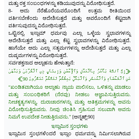
ಮತ್ತು ರಕ್ತ ಸಂಬಂಧಗಳನ್ನು ಕಡಿಯುವುದನ್ನು ವಿರೋಧಿಸುತ್ತದೆ.
8- ಅದು ನೆರೆಹೊರೆಯವರೊಂದಿಗೆ ಉತ್ತಮ ರೀತಿ
ಯಿಂದ
ವರ್ತಿಸಬೇಕೆಂದು ಆದೇಶಿಸುತ್ತದೆ ಮತ್ತು ಅವರೊಂದಿಗೆ ಕೆಟ್ಟದಾಗಿ
ವರ್ತಿಸುವುದನ್ನು ವಿರೋಧಿಸುತ್ತದೆ.
ಒಟ್ಟಿನಲ್ಲಿ, ಇಸ್ಲಾಮ್ ಧರ್ಮವು ಎಲ್ಲಾ ಒಳ್ಳೆಯ ಸ್ವಭಾವಗಳನ್ನು
ಆದೇಶಿಸುತ್ತದೆ ಮತ್ತು ಎಲ್ಲಾ ಕೆಟ್ಟ ಸ್ವಭಾವಗಳನ್ನು ವಿರೋಧಿಸುತ್ತದೆ.
ಹಾಗೆಯೇ ಅದು ಎಲ್ಲಾ ಸತ್ಕರ್ಮಗಳನ್ನು ಆದೇಶಿಸುತ್ತದೆ ಮತ್ತು ಎಲ್ಲಾ
ದುಷ್ಕರ್ಮಗಳನ್ನು ವಿರೋಧಿಸುತ್ತದೆ.
ಸರ್ವಶಕ್ತನಾದ ಅಲ್ಲಾಹನು ಹೇಳುತ್ತಾನೆ:
﴿إِنَّ ٱللَّهَ يَأۡمُرُ بِٱلۡعَدۡلِ وَٱلۡإِحۡسَٰنِ وَإِيتَآيِٕ ذِي ٱلۡقُرۡبَىٰ وَيَنۡهَىٰ
عَنِ ٱلۡفَحۡشَآءِ وَٱلۡمُنكَرِ وَٱلۡبَغۡيِۚ يَعِظُكُمۡ لَعَلَّكُمۡ تَذَكَّرُونَ 90﴾
“ಖಂಡಿತವಾಗಿಯೂ ಅಲ್ಲಾಹು ನ್ಯಾಯ ಪಾಲಿಸಲು, ಒಳಿತನ್ನು ಮಾಡಲು
ಮತ್ತು ಸಂಬಂಧಿಕರಿಗೆ (ನೆರವು) ನೀಡಲು ಆಜ್ಞಾಪಿಸುತ್ತಿರುವನು.
ನೀಚಕೃತ್ಯಗಳನ್ನು, ದುರಾಚಾರಗಳನ್ನು ಮತ್ತು ಅತಿಕ್ರಮಗಳನ್ನು ಅವನು
ವಿರೋಧಿಸುತ್ತಿರುವನು. ನೀವು ಚಿಂತಿಸಿ ಗ್ರಹಿಸುವ ಸಲುವಾಗಿ ಅವನು
ನಿಮಗೆ ಉಪದೇಶ ನೀಡುತ್ತಿರುವನು.”
[ಅನ್ನಹ್ಲ್:90]
ಇಸ್ಲಾಮಿನ ಸ್ತಂಭಗಳು
ಇಸ್ಲಾಮಿನ ಸ್ತಂಭಗಳೆಂದರೆ ಇಸ್ಲಾಂ ಧರ್ಮವನ್ನು ನಿರ್ಮಿಸಲಾಗಿರುವ