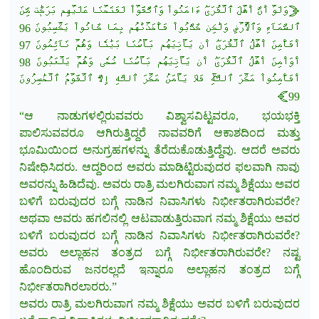
﴿وَلَوۡ أَنَّ أَهۡلَ ٱلۡقُرَىٰٓ ءَامَنُواْ وَٱتَّقَوۡاْ لَفَتَحۡنَا عَلَيۡهِم بَرَكَٰتٖ مِّنَ
ٱلسَّمَآءِ وَٱلۡأَرۡضِ وَلَٰكِن كَذَّبُواْ فَأَخَذۡنَٰهُم بِمَا كَانُواْ يَكۡسِبُونَ 96
أَفَأَمِنَ أَهۡلُ ٱلۡقُرَىٰٓ أَن يَأۡتِيَهُم بَأۡسُنَا
بَيَٰتٗا وَهُمۡ نَآئِمُونَ 97
أَوَأَمِنَ أَهۡلُ ٱلۡقُرَىٰٓ أَن يَأۡتِيَهُم بَأۡسُنَا ضُحٗى وَهُمۡ يَلۡعَبُونَ 98
أَفَأَمِنُواْ مَكۡرَ ٱللَّهِۚ فَلَا يَأۡمَنُ مَكۡرَ ٱللَّهِ إِلَّا ٱلۡقَوۡمُ ٱلۡخَٰسِرُونَ
99﴾
“ಆ ನಾಡುಗಳಲ್ಲಿರುವವರು ವಿಶ್ವಾಸವಿಟ್ಟವರೂ, ಭಯಭಕ್ತಿ
ಪಾಲಿಸುವವರೂ ಆಗಿರುತ್ತಿದ್ದರೆ ನಾವವರಿಗೆ ಆಕಾಶದಿಂದ ಮತ್ತು
ಭೂಮಿಯಿಂದ ಅನುಗ್ರಹಗಳನ್ನು ತೆರೆದುಕೊಡುತ್ತಿದ್ದೆವು. ಆದರೆ ಅವರು
ನಿಷೇಧಿಸಿದರು. ಆದ್ದರಿಂದ ಅವರು ಮಾಡಿಟ್ಟಿರುವುದರ ಫಲವಾಗಿ ನಾವು
ಅವರನ್ನು ಹಿಡಿದೆವು. ಅವರು ರಾತ್ರಿ ಮಲಗಿರುವಾಗ ನಮ್ಮ ಶಿಕ್ಷೆಯು ಅವರ
ಬಳಿಗೆ ಬರುವುದರ ಬಗ್ಗೆ ನಾಡಿನ ನಿವಾಸಿಗಳು ನಿರ್ಭೀತರಾಗಿರುವರೇ?
ಅಥವಾ ಅವರು ಹಗಲಿನಲ್ಲಿ ಆಟವಾಡುತ್ತಿರುವಾಗ ನಮ್ಮ ಶಿಕ್ಷೆಯು ಅವರ
ಬಳಿಗೆ ಬರುವುದರ ಬಗ್ಗೆ ನಾಡಿನ ನಿವಾಸಿಗಳು ನಿರ್ಭೀತರಾಗಿರುವರೇ?
ಅವರು ಅಲ್ಲಾಹನ ತಂತ್ರದ ಬಗ್ಗೆ ನಿರ್ಭೀತರಾಗಿರುವರೇ? ನಷ್ಟ
ಹೊಂದಿರುವ ಜನರಲ್ಲದೆ ಇನ್ನಾರೂ ಅಲ್ಲಾಹನ ತಂತ್ರದ ಬಗ್ಗೆ
ನಿರ್ಭೀತರಾಗಿರಲಾರರು.”
ಅವರು ರಾತ್ರಿ ಮಲಗಿರುವಾಗ ನಮ್ಮ ಶಿಕ್ಷೆಯು ಅವರ ಬಳಿಗೆ ಬರುವುದರ