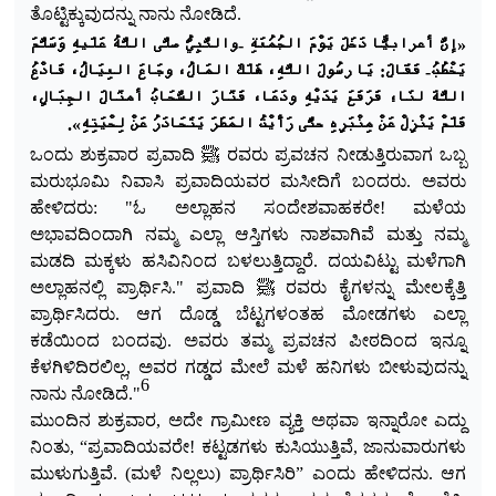
ತೊಟ್ಟಿಕ್ಕುವುದನ್ನು ನಾನು ನೋಡಿದೆ.
«إنَّ أعرابيًّا دَخَلَ يَوْمَ الجُمُعَةِ -والنَّبِيُّ صلَّى اللَّهُ ع
ل
يهِ و
س
لَّمَ
يَخْطُبُ- ف
ق
الَ: ي
ا رسُولَ اللَّهِ، هَلَكَ المَالُ، وجَاعَ العِيَالُ، فَادْعُ
اللَّهَ لنَا؛ فَرَفَعَ يَدَيْهِ ودَعَا، فَثَارَ السَّحَابُ
أمثَالَ الجِبَالِ،
فَلَمْ يَنْزِلْ عَنْ مِنْبَرِهِ حتَّى رَأَيْتُ المَطَرَ يَتَحَادَرُ عَنْ لِحْيَتِهِ».
ಒಂದು ಶುಕ್ರವಾರ ಪ್ರವಾದಿ ﷺ ರವರು ಪ್ರವಚನ ನೀಡುತ್ತಿರುವಾಗ ಒಬ್ಬ
ಮರುಭೂಮಿ ನಿವಾಸಿ ಪ್ರವಾದಿಯವರ ಮಸೀದಿಗೆ ಬಂದರು. ಅವರು
ಹೇಳಿದರು: "ಓ ಅಲ್ಲಾಹನ ಸಂದೇಶವಾಹಕರೇ! ಮಳೆಯ
ಅಭಾವದಿಂದಾಗಿ ನಮ್ಮ ಎಲ್ಲಾ ಆಸ್ತಿಗಳು ನಾಶವಾಗಿವೆ ಮತ್ತು ನಮ್ಮ
ಮಡದಿ ಮಕ್ಕಳು ಹಸಿವಿನಿಂದ ಬಳಲುತ್ತಿದ್ದಾರೆ. ದಯವಿಟ್ಟು ಮಳೆಗಾಗಿ
ಅಲ್ಲಾಹನಲ್ಲಿ ಪ್ರಾರ್ಥಿಸಿ." ಪ್ರವಾದಿ ﷺ ರವರು ಕೈಗಳನ್ನು ಮೇಲಕ್ಕೆತ್ತಿ
ಪ್ರಾರ್ಥಿಸಿದರು. ಆಗ ದೊಡ್ಡ ಬೆಟ್ಟಗಳಂತಹ ಮೋಡಗಳು ಎಲ್ಲಾ
ಕಡೆಯಿಂದ ಬಂದವು. ಅವರು ತಮ್ಮ ಪ್ರವಚನ ಪೀಠದಿಂದ ಇನ್ನೂ
ಕೆಳಗಿಳಿದಿರಲಿಲ್ಲ, ಅವರ ಗಡ್ಡದ ಮೇಲೆ ಮಳೆ ಹನಿಗಳು ಬೀಳುವುದನ್ನು
6
ನಾನು ನೋಡಿದೆ."
ಮುಂದಿನ ಶುಕ್ರವಾರ, ಅದೇ ಗ್ರಾಮೀಣ ವ್ಯಕ್ತಿ ಅಥವಾ ಇನ್ನಾರೋ ಎದ್ದು
ನಿಂತು, “ಪ್ರವಾದಿಯವರೇ! ಕಟ್ಟಡಗಳು ಕುಸಿಯುತ್ತಿವೆ, ಜಾನುವಾರುಗಳು
ಮುಳುಗುತ್ತಿವೆ. (ಮಳೆ ನಿಲ್ಲಲು) ಪ್ರಾರ್ಥಿಸಿರಿ” ಎಂದು ಹೇಳಿದನು. ಆಗ