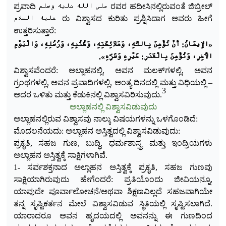
ಪ್ರವಾದಿ صلي الله عليه وسلم ರವರ ಹದೀಸಿನಲ್ಲಿರುವಂತೆ ಜಿಬ್ರೀಲ್
عليه السلام ರು ವಿಶ್ವಾಸದ ಕುರಿತು ಪ್ರಶ್ನಿಸಿದಾಗ ಅವರು ಹೀಗೆ
ಉತ್ತರಿಸುತ್ತಾರೆ:
«الإِيمَانُ: أَنْ تُؤْمِنَ بِاللَّهِ، وَمَلَائِكَتِهِ، وَكُتُبِهِ، وَرُسُلِهِ، وَالْيَوْمِ
الْآخِرِ، وَتُؤْمِنَ بِالْقَدَرِ: خَيْرِهِ وَشَرِّهِ».
ವಿಶ್ವಾಸವೆಂದರೆ: ಅಲ್ಲಾಹನಲ್ಲಿ, ಅವನ ಮಲಕ್‌ಗಳಲ್ಲಿ, ಅವನ
ಗ್ರಂಥಗಳಲ್ಲಿ, ಅವನ ಪ್ರವಾದಿಗಳಲ್ಲಿ,
ಅಂತ್ಯ ದಿನದಲ್ಲಿ ಮತ್ತು ವಿಧಿಯಲ್ಲಿ –
3
ಅದರ ಒಳಿತು ಮತ್ತು ಕೆಡುಕಿನಲ್ಲಿ ವಿಶ್ವಾಸವಿರಿಸುವುದು.
ಅಲ್ಲಾಹನಲ್ಲಿ ವಿಶ್ವಾಸವಿಡುವುದು
ಅಲ್ಲಾಹನಲ್ಲಿರುವ ವಿಶ್ವಾಸವು ನಾಲ್ಕು ವಿಷಯಗಳನ್ನು ಒಳಗೊಂಡಿದೆ:
ಮೊದಲನೆಯದು: ಅಲ್ಲಾಹನ ಅಸ್ತಿತ್ವದಲ್ಲಿ ವಿಶ್ವಾಸವಿಡುವುದು:
ಪ್ರಕೃತಿ, ಸಹಜ ಗುಣ, ಬುದ್ಧಿ, ಧರ್ಮಶಾಸ್ತ್ರ ಮತ್ತು ಇಂದ್ರಿಯಗಳು
ಅಲ್ಲಾಹನ ಅಸ್ತಿತ್ವಕ್ಕೆ ಸಾಕ್ಷಿಗಳಾಗಿವೆ.
1- ಸರ್ವಶಕ್ತನಾದ ಅಲ್ಲಾಹನ ಅಸ್ತಿತ್ವಕ್ಕೆ ಪ್ರಕೃತಿ, ಸಹಜ ಗುಣವು
ಸಾಕ್ಷಿಯಾಗಿರುವುದು ಹೇಗೆಂದರೆ: ಪ್ರತಿಯೊಂದು ಜೀವಿಯನ್ನೂ,
ಯಾವುದೇ ಪೂರ್ವಾಲೋಚನೆ/ಅಥವಾ ಶಿಕ್ಷಣವಿಲ್ಲದೆ ಸಹಜವಾಗಿಯೇ
ತನ್ನ ಸೃಷ್ಟಿಕರ್ತನ ಮೇಲೆ ವಿಶ್ವಾಸವಿಡುವ ಸ್ಥಿತಿಯಲ್ಲಿ ಸೃಷ್ಟಿಸಲಾಗಿದೆ.
ಯಾರಾದರೂ ಅವನ ಹೃದಯದಲ್ಲಿ ಅವನನ್ನು ಈ ಗುಣದಿಂದ