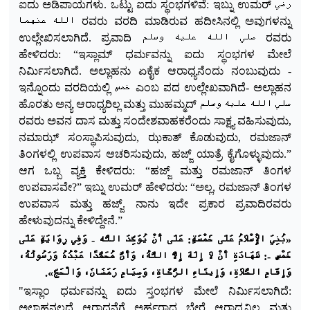
ಐದು ಅಡಿಪಾಯಗಳು. ಒಟ್ಟು ಐದು ಸ್ಥಂಭಗಳಿವೆ: ಇಬ್ನು ಉಮರ್ رضي
الله عنهما ರವರು ವರದಿ ಮಾಡಿರುವ ಹದೀಸಿನಲ್ಲಿ ಅವುಗಳನ್ನು
ಉಲ್ಲೇ
ಖಿಸಲಾಗಿದೆ. ಪ್ರವಾದಿ صلي الله عليه وسلم ರವರು
ಹೇಳಿದರು: “ಇಸ್ಲಾಮ್ ಧರ್ಮವನ್ನು ಐದು ಸ್ಥಂಭಗಳ ಮೇಲೆ
ನಿರ್ಮಿಸಲಾಗಿದೆ. ಅಲ್ಲಾಹನು ಏಕೈಕ ಆರಾಧ್ಯನೆಂದು ನಂಬುವುದು -
ಇನ್ನೊಂದು ವರದಿಯಲ್ಲಿ خمس ಎಂಬ ಪದ ಉಲ್ಲೇಖವಾಗಿದೆ- ಅಲ್ಲಾಹನ
ಹೊರತು ಅನ್ಯ ಆರಾಧ್ಯರಿಲ್ಲ ಮತ್ತು ಮುಹಮ್ಮದ್ صلي الله عليه وسلم
ರವರು ಅವನ ದಾಸ ಮತ್ತು ಸಂದೇಶವಾಹಕರೆಂದು ಸಾಕ್ಷ್ಯ ವಹಿಸುವುದು,
ನಮಾಝ್ ಸಂಸ್ಥಾಪಿಸುವುದು, ಝಕಾತ್ ಕೊಡುವುದು, ರಮಜಾನ್
ತಿಂಗಳಲ್ಲಿ ಉಪವಾಸ ಆಚರಿಸುವುದು, ಹಜ್ಜ್ ಯಾತ್ರೆ ಕೈಗೊಳ್ಳುವುದು.”
ಆಗ ಒಬ್ಬ ವ್ಯಕ್ತಿ ಕೇಳಿದರು: “ಹಜ್ಜ್ ಮತ್ತು ರಮಜಾನ್ ತಿಂಗಳ
ಉಪವಾಸವೇ?” ಇಬ್ನು ಉಮರ್ ಹೇಳಿದರು:
“ಅಲ್ಲ, ರಮಜಾನ್ ತಿಂಗಳ
ಉಪವಾಸ ಮತ್ತು ಹಜ್ಜ್. ನಾನು ಇದೇ ಪ್ರಕಾರ ಪ್ರವಾದಿರವರು
ಹೇಳುವುದನ್ನು ಕೇಳಿದ್ದೇನೆ.”
«بُنِيَ الْإِسْلَامُ عَلَى خَمْسَةٍ: عَلَى أَنْ يُوَحِّدَ اللَّه - وَفِي رِوَايَةٍ عَلَى
خَمْسٍ -: شَهَادَةِ أَنْ لَا إِلَهَ إِلَّا اللَّهُ، وَأَنَّ مُحَمَّدًا عَبْدُهُ وَرَسُولُهُ،
.
وَإِقَامِ الصَّلَاةِ، وَإِيتَاءِ الزَّكَاةِ، وَصِيَامِ رَمَضَانَ، وَالْحَجِّ»
"ಇಸ್ಲಾಂ ಧರ್ಮವನ್ನು ಐದು ಸ್ತಂಭಗಳ ಮೇಲೆ ನಿರ್ಮಿಸಲಾಗಿದೆ:
ಅಲ್ಲಾಹನಲ್ಲದೆ ಆರಾಧನೆಗೆ ಅರ್ಹರಾದ ಬೇರೆ ಆರಾಧ್ಯನಿಲ್ಲ ಮತ್ತು