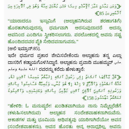
﴿وَمَن يَبۡتَغِ غَيۡرَ ٱلۡإِسۡلَٰمِ دِينٗا فَلَن يُقۡبَلَ مِنۡهُ وَهُوَ فِي ٱلۡأٓخِرَةِ مِنَ
ٱلۡخَٰسِرِينَ 85﴾
“ಯಾರಾದರೂ ಇಸ್ಲಾಮಿಗೆ (ಅಲ್ಲಾಹನಿಗಿರುವ ಶರಣಾಗತಿಗೆ)
ಹೊರತಾಗಿರುವುದನ್ನು ಧರ್ಮವಾಗಿ ಅರಸುವುದಾದರೆ ಅದನ್ನು
ಅವನಿಂದ ಎಂದಿಗೂ ಸ್ವೀಕರಿಸಲಾಗದು. ಪರಲೋಕದಲ್ಲಿ ಅವನು ನಷ್ಟ
ಹೊಂದಿದದವರ ಪೈಕಿ ಸೇರಿದವನಾಗುವನು.”
[ಆಲಿ ಇಮ್ರಾನ್:85].
ಇದೇ ಧರ್ಮದ ಪ್ರಕಾರ ಜೀವಿಸಬೇಕೆಂದು ಅಲ್ಲಾಹನು ತನ್ನ ಎಲ್ಲಾ
ದಾಸರಿಗೆ ಕಡ್ಡಾಯಗೊಳಿಸಿದ್ದಾನೆ. ಅಲ್ಲಾಹನು ಪ್ರವಾದಿ ಮುಹಮ್ಮದ್ صلي
الله عليه وسلم ರವರನ್ನು ಕರೆದು ಹೇಳುತ್ತಾನೆ:
﴿قُلۡ يَٰٓأَيُّهَا ٱلنَّاسُ إِنِّي رَسُولُ ٱللَّهِ إِلَيۡكُمۡ جَمِيعًا ٱلَّذِي لَهُۥ
مُلۡكُ ٱلسَّمَٰوَٰتِ وَٱلۡأَرۡضِۖ لَآ إِلَٰهَ إِلَّا هُوَ يُحۡيِۦ وَيُمِيتُۖ فَـَٔامِنُواْ بِٱللَّهِ
وَرَسُولِهِ ٱلنَّبِيِّ ٱلۡأُمِّيِّ ٱلَّذِي يُؤۡمِنُ بِٱللَّهِ وَكَلِمَٰتِهِۦ وَٱتَّبِعُوهُ
لَعَلَّكُمۡ تَهۡتَدُونَ 158﴾
“ಹೇಳಿರಿ: ಓ ಮನುಷ್ಯರೇ! ಖಂಡಿತವಾಗಿಯೂ ನಾನು ನಿಮ್ಮೆಲ್ಲರೆಡೆಗೆ
(ಕಳುಹಿಸಲಾಗಿರುವ)
ಅಲ್ಲಾಹನ ಸಂದೇಶವಾಹಕನಾಗಿರುವೆನು.
ಆಕಾಶಗಳ ಮತ್ತು ಭೂಮಿಯ ಆಧಿಪತ್ಯವು ಯಾರಿಗಾಗಿದೆಯೋ ಅವನ
(ಸಂದೇಶವಾಹಕನು). ಅವನ ಹೊರತು ಅನ್ಯ ಆರಾಧ್ಯರಿಲ್ಲ. ಅವನು