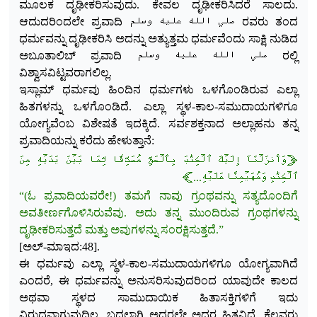
ಮೂಲಕ ದೃಢೀಕರಿಸುವುದು. ಕೇವಲ ದೃಢೀಕರಿಸಿದರೆ ಸಾಲದು.
ಆದುದರಿಂದಲೇ ಪ್ರವಾದಿ صلي الله عليه وسلم ರವರು ತಂದ
ಧರ್ಮವನ್ನು ದೃಢೀಕರಿಸಿ ಅದನ್ನು ಅತ್ಯುತ್ತಮ ಧರ್ಮವೆಂದು ಸಾಕ್ಷಿ ನುಡಿದ
ಅಬೂತಾಲಿಬ್ ಪ್ರವಾದಿ صلي الله عليه وسلم ರಲ್ಲಿ
ವಿಶ್ವಾಸವಿಟ್ಟವರಾಗಲಿಲ್ಲ.
ಇಸ್ಲಾಮ್ ಧರ್ಮವು ಹಿಂದಿನ ಧರ್ಮಗಳು ಒಳಗೊಂಡಿರುವ ಎಲ್ಲಾ
ಹಿತಗಳನ್ನು ಒಳಗೊಂಡಿದೆ. ಎಲ್ಲಾ ಸ್ಥಳ-ಕಾಲ-ಸಮುದಾಯಗಳಿಗೂ
ಯೋಗ್ಯವೆಂಬ ವಿಶೇಷತೆ ಇದಕ್ಕಿದೆ. ಸರ್ವಶಕ್ತನಾದ ಅಲ್ಲಾಹನು ತನ್ನ
ಪ್ರವಾದಿಯನ್ನು ಕರೆದು ಹೇಳುತ್ತಾನೆ:
﴿وَأَنزَلۡنَآ إِلَيۡكَ ٱلۡكِتَٰبَ بِٱلۡحَقِّ مُصَدِّقٗا لِّمَا بَيۡنَ يَدَيۡهِ مِنَ
ٱلۡكِتَٰبِ وَمُهَيۡمِنًا عَلَيۡهِ...﴾
“(ಓ ಪ್ರವಾದಿಯವರೇ!) ತಮಗೆ ನಾವು ಗ್ರಂಥವನ್ನು ಸತ್ಯದೊಂದಿಗೆ
ಅವತೀರ್ಣಗೊಳಿಸಿರುವೆವು. ಅದು ತನ್ನ ಮುಂದಿರುವ ಗ್ರಂಥಗಳನ್ನು
ದೃಢೀಕರಿಸುತ್ತದೆ ಮತ್ತು ಅವುಗಳನ್ನು ಸಂರಕ್ಷಿಸುತ್ತದೆ.”
[ಅಲ್-ಮಾಇದ:48].
ಈ ಧರ್ಮವು ಎಲ್ಲಾ ಸ್ಥಳ-ಕಾಲ-ಸಮುದಾಯಗಳಿಗೂ ಯೋಗ್ಯವಾಗಿದೆ
ಎಂದರೆ, ಈ ಧರ್ಮವನ್ನು ಅನುಸರಿಸುವುದರಿಂದ ಯಾವುದೇ ಕಾಲದ
ಅಥವಾ ಸ್ಥಳದ ಸಾಮುದಾಯಿಕ ಹಿತಾಸಕ್ತಿಗಳಿಗೆ ಇದು
ವಿರುದ್ಧವಾಗುವುದಿಲ್ಲ. ಬದಲಾಗಿ ಅದರಲ್ಲೇ ಅದರ ಹಿತವಿದೆ. ಕೆಲವ
ರು