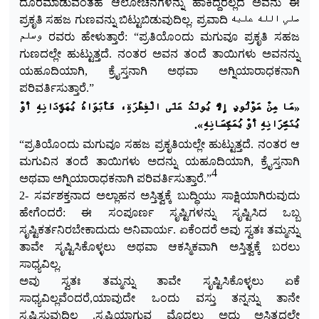
ದೂರಮಾಡುವಂತಹ ಆಲೋಚನೆಗಳನ್ನು ಹಾಕಿದ್ದರಲ್ಲದೆ ಅವನು ಈ
ಪ್ರಕೃತಿ ಸಹಜ ಗುಣವನ್ನು ಬಿಟ್ಟುಬಿಡುವುದಿಲ್ಲ. ಪ್ರವಾದಿ صلي الله عليه
وسلم ರವರು ಹೇಳುತ್ತಾರೆ: “ಪ್ರತಿಯೊಂದು ಮಗುವೂ ಪ್ರಕೃತಿ ಸಹಜ
ಗುಣದಲ್ಲೇ ಹುಟ್ಟುತ್ತದೆ. ನಂತರ ಅವನ ತಂದೆ ತಾಯಿಗಳು ಅವನನ್ನು
ಯಹೂದಿಯಾಗಿ, ಕ್ರೈಸ್ತನಾಗಿ ಅಥವಾ ಅಗ್ನಿಯಾರಾಧಕನಾಗಿ
ಪರಿವರ್ತಿ
ಸುತ್ತಾರೆ.”
«‌مَا ‌مِنْ ‌مَوْلُودٍ إِلَّا يُولَدُ عَلَى الْفِطْرَةِ، فَأَبَوَاهُ يُهَوِّدَانِهِ أَوْ
يُنَصِّرَانِهِ أَوْ يُمَجِّسَانِهِ».
“ಪ್ರತಿಯೊಂದು ಮಗುವೂ ಸಹಜ ಪ್ರಕೃತಿಯಲ್ಲೇ ಹುಟ್ಟುತ್ತದೆ. ನಂತರ ಆ
ಮಗುವಿನ ತಂದೆ ತಾಯಿಗಳು ಅದನ್ನು ಯಹೂದಿಯಾಗಿ, ಕ್ರೈಸ್ತನಾಗಿ
4
ಅಥವಾ ಅಗ್ನಿಯಾರಾಧಕನಾಗಿ ಪರಿವರ್ತಿಸುತ್ತಾರೆ.”
2- ಸರ್ವಶಕ್ತನಾದ ಅಲ್ಲಾಹನ ಅಸ್ತಿತ್ವಕ್ಕೆ ಬುದ್ಧಿಯು ಸಾಕ್ಷಿಯಾಗಿರುವುದು
ಹೇಗೆಂದರೆ: ಈ ಸಂಪೂರ್ಣ ಸೃಷ್ಟಿಗಳನ್ನು ಸೃಷ್ಟಿಸಿದ ಒಬ್ಬ
ಸೃಷ್ಟಿಕರ್ತನಿರಬೇಕಾದುದು ಅನಿವಾರ್ಯ. ಏಕೆಂದರೆ ಅವು ಸ್ವತಃ ತಮ್ಮನ್ನು
ತಾವೇ ಸೃಷ್ಟಿಸಿಕೊಳ್ಳಲು ಅಥವಾ ಆಕಸ್ಮಿಕವಾಗಿ ಅಸ್ತಿತ್ವಕ್ಕೆ ಬರಲು
ಸಾಧ್ಯವಿಲ್ಲ.
ಅವು ಸ್ವತಃ ತಮ್ಮನ್ನು ತಾವೇ ಸೃಷ್ಟಿಸಿಕೊಳ್ಳಲು ಏಕೆ
ಸಾಧ್ಯವಿಲ್ಲವೆಂದರೆ,ಯಾವುದೇ ಒಂದು ವಸ್ತು ತನ್ನನ್ನು ತಾನೇ
ಸೃಷ್ಟಿಸುವುದಿಲ್ಲ .ಸೃಷ್ಟಿಯಾಗುವ ಮೊದಲು ಅದು ಅಸ್ತಿತ್ವದಲ್ಲೇ