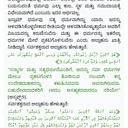
ಬಯಸುವಂತೆ ಧರ್ಮವು ಎಲ್ಲಾ ಕಾಲ, ಸ್ಥಳ ಮತ್ತು ಸಮುದಾಯಕ್ಕೆ
ವಿಧೇಯವಾಗಿದೆ ಎಂಬುದು ಇದರ ಅರ್ಥವಲ್ಲ.
ಇಸ್ಲಾಮ್ ಧರ್ಮವು ಸತ್ಯ ಧರ್ಮವಾಗಿದ್ದು ಯಾರು ಇದನ್ನು
ಅಳವಡಿಸಿಕೊಳ್ಳಬೇಕಾದ ರೀತಿಯಲ್ಲೇ ಅಳವಡಿಸಿಕೊಳ್ಳುತ್ತಾರೋ ಅವರಿಗೆ
ವಿಜಯವನ್ನು ಕರುಣಿಸುವೆನು ಮತ್ತು ಈ ಧರ್ಮವನ್ನು ಇತರೆಲ್ಲಾ
ಧರ್ಮಗಳ ಮೇಲೆ ಪ್ರಕಟಗೊಳಿಸುವೆನು ಎಂದು ಅಲ್ಲಾಹನು ಖಾತ್ರಿ
ನೀಡಿದ್ದಾನೆ. ಸರ್ವಶಕ್ತನಾದ ಅಲ್ಲಾಹನು ಹೇಳುತ್ತಾನೆ:
﴿هُوَ ٱلَّذِيٓ أَرۡسَلَ رَسُولَهُۥ بِٱلۡهُدَىٰ وَدِينِ ٱلۡحَقِّ لِيُظۡهِرَهُۥ عَلَى
ٱلدِّينِ كُلِّهِۦ وَلَوۡ كَرِهَ ٱلۡمُشۡرِكُونَ 9﴾
“ಸನ್ಮಾರ್ಗ ಮತ್ತು ಸತ್ಯಧರ್ಮದೊಂದಿಗೆ, ಅದನ್ನು ಸರ್ವ ಧರ್ಮಗಳ
ಮೇಲೂ ಪ್ರಕಟಗೊಳಿಸಿ ತೋರಿಸುವ ಸಲುವಾಗಿ ತನ್ನ
ಸಂದೇಶವಾಹಕರನ್ನು ಕಳುಹಿಸಿದವನು ಅವನಾಗಿರುವನು.
ಬಹುದೇವಾರಾಧಕರಿಗೆ (ಅದು) ಅಸಹ್ಯಕರವಾದರೂ ಸರಿಯೇ!”
[ಅಸ್ಸಫ್ಫ್:9].
ಸರ್ವಶಕ್ತನಾದ ಅಲ್ಲಾಹನು ಹೇಳುತ್ತಾನೆ:
﴿وَعَدَ ٱللَّهُ ٱلَّذِينَ ءَامَنُواْ مِنكُمۡ وَعَمِلُواْ ٱلصَّٰلِحَٰتِ
لَيَسۡتَخۡلِفَنَّهُمۡ فِي ٱلۡأَرۡضِ كَمَا ٱسۡتَخۡلَفَ ٱلَّذِينَ مِن قَبۡلِهِمۡ وَلَيُمَكِّنَنَّ
لَهُمۡ دِينَهُمُ ٱلَّذِي ٱرۡتَضَىٰ لَهُمۡ وَلَيُبَدِّلَنَّهُم مِّنۢ بَعۡدِ خَوۡفِهِمۡ أَمۡنٗاۚ