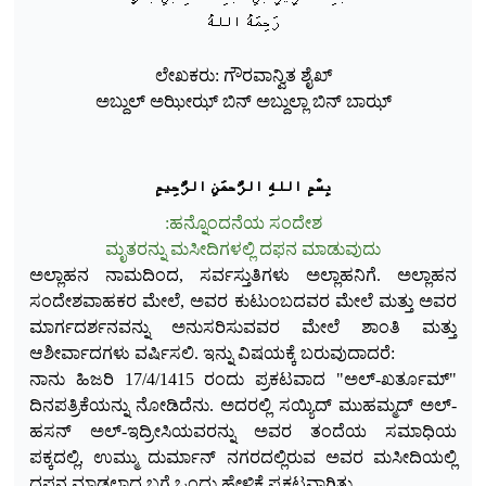
رَحِمَهُ اللهُ
ಲೇಖಕರು: ಗೌರವಾನ್ವಿತ ಶೈಖ್
ಅಬ್ದುಲ್ ಅಝೀಝ್ ಬಿನ್ ಅಬ್ದುಲ್ಲಾ ಬಿನ್ ಬಾಝ್
ب
س
م
الله
الر
حم
ن
الر
ح
يم
ಹನ್ನೊಂದನೆಯ ಸಂದೇಶ:
ಮೃತರನ್ನು ಮಸೀದಿಗಳಲ್ಲಿ ದಫನ ಮಾಡುವುದು
ಅಲ್ಲಾಹನ ನಾಮದಿಂದ, ಸರ್ವಸ್ತುತಿಗಳು ಅಲ್ಲಾಹನಿಗೆ. ಅಲ್ಲಾಹನ
ಸಂದೇಶವಾಹಕರ ಮೇಲೆ, ಅವರ ಕುಟುಂಬದವರ ಮೇಲೆ ಮತ್ತು ಅವರ
ಮಾರ್ಗದರ್ಶನವನ್ನು ಅನುಸರಿಸುವವರ ಮೇಲೆ ಶಾಂತಿ ಮತ್ತು
ಆಶೀರ್ವಾದಗಳು ವರ್ಷಿಸಲಿ. ಇನ್ನು ವಿಷಯಕ್ಕೆ ಬರುವುದಾದರೆ:
ನಾನು ಹಿಜರಿ 17/4/1415 ರಂದು ಪ್ರಕಟವಾದ "ಅಲ್-ಖರ್ತೂಮ್"
ದಿನಪತ್ರಿಕೆಯನ್ನು ನೋಡಿದೆನು. ಅದರಲ್ಲಿ ಸಯ್ಯಿದ್ ಮುಹಮ್ಮದ್ ಅಲ್-
ಹಸನ್ ಅಲ್-ಇದ್ರೀಸಿಯವರನ್ನು ಅವರ ತಂದೆಯ ಸಮಾಧಿಯ
ಪಕ್ಕದಲ್ಲಿ, ಉಮ್ಮು ದುರ್ಮಾನ್ ನಗರದಲ್ಲಿರುವ ಅವರ ಮಸೀದಿಯಲ್ಲಿ
ದಫನ ಮಾಡಲಾದ ಬಗ್ಗೆ ಒಂದು ಹೇಳಿಕೆ ಪ್ರಕಟವಾಗಿತ್ತು.