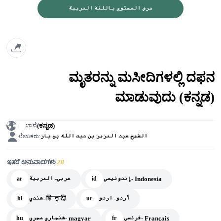
عرض المحتوى باللغة العربية
ಮೃತರನ್ನು ಮಸೀದಿಗಳಲ್ಲಿ ದಫನ
ಮಾಡುವುದು (ಕನ್ನಡ)
(ಕನ್ನಡ)
ಭಾಷೆ
الشيخ عبد العزيز بن عبد الله بن باز
ಲೇಖಕರು:
ಇತರೆ ಅನುವಾದಗಳು
28
إندونيسي- Indonesia
عربي- العربية
ar
id
أردو- اردو
هندي- हिन्दी
hi
ur
فرنسي- Français
هنجاري مجري- magyar
hu
fr