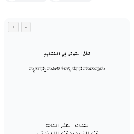
+
-
دَفْنُ المَوتَى فِي المَسَاجِدِ
ಮೃತರನ್ನು ಮಸೀದಿಗಳಲ್ಲಿ ದಫನ ಮಾಡುವುದು
لِسَمَاحَةِ الشَّيْخِ العَلَّامَةِ
عَبْدِ العَزِيزِ بْنِ عَبْدِ اللهِ بْنِ بَازٍ