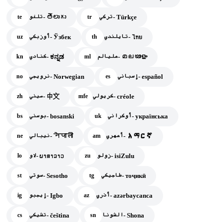
تركي- Türkçe
تلغو- తెలుగు
te
tr
تايلندي- ไทย
أوزبكي- Ўзбек
uz
th
مليالم- മലയാളം
كنادي- ಕನ್ನಡ
kn
ml
إسباني- español
نرويجي- Norwegian
no
es
كريولي- créole
صيني- 中文
zh
mfe
أوكراني- українська
بوسني- bosanski
bs
uk
أمهري- አማርኛ
نيبالي- नेपाली
ne
am
زولو- isiZulu
لاو- ພາສາລາວ
lo
zu
طاجيكي- тоҷикӣ
سوتي- Sesotho
st
tg
أذري- azərbaycanca
إيجبو- Igbo
ig
az
الشونا- Shona
تشيكي- čeština
cs
sn