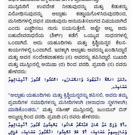
ಮುಸ್ಲಿಮರಿಗೆ ಉಪದೇಶ ನೀಡುವುದನ್ನು ಮತ್ತು ಕೆಡುಕನ್ನು
ವಿರೋಧಿಸುವುದನ್ನು ಅಲ್ಲಾಹು ಕಡ್ಡಾಯಗೊಳಿಸಿರುವುದರಿಂದ,
ಮಸೀದಿಗಳಲ್ಲಿ ದಫನ ಮಾಡುವುದು ಅನುಮತಿಸಲಾಗದ ವಿಷಯವಾಗಿದೆ
ಎಂದು ಎಚ್ಚರಿಸಲು ನಾನು
ಬಯಸುತ್ತೇನೆ. ಅಷ್ಟೇ ಅಲ್ಲ, ಅದು
ಬಹುದೇವರಾಧನೆಯ (ಶಿರ್ಕ್) ಕಡೆಗೆ ಒಯ್ಯುವ ಸಾಧನಗಳಲ್ಲಿ
ಒಂದಾಗಿದೆ. ಅದು ಯಹೂದಿಗಳು ಮತ್ತು ಕ್ರಿಶ್ಚಿಯನ್ನರ ಕೆಲಸ-
ಕಾರ್ಯಗಳಲ್ಲಿ ಒಂದಾಗಿದೆ. ಇದಕ್ಕಾಗಿ ಅಲ್ಲಾಹು ಅವರನ್ನು ಖಂಡಿಸಿದ್ದಾನೆ
ಮತ್ತು ಅವನ ಸಂದೇಶವಾಹಕರು (ಸ) ಅವರನ್ನು ಶಪಿಸಿದ್ದಾರೆ. ಬುಖಾರಿ
ಮತ್ತು ಮುಸ್ಲಿಂನಲ್ಲಿ ಆಯಿಷಾ (ರ) ರಿಂದ ವರದಿ. ಪ್ರವಾದಿ (ಸ) ರವರು
ಹೇಳಿದರು:
«لَعَنَ اللَّهُ الْيَهُودَ وَالنَّصَارَى، اتَّخَذُوا قُبُورَ أَنْبِيَائِهِمْ
.
مَسَاجِدَ»
"ಅಲ್ಲಾಹು ಯಹೂದಿಗಳು ಮತ್ತು ಕ್ರಿಶ್ಚಿಯನ್ನರನ್ನು ಶಪಿಸಲಿ, ಅವರು ತಮ್ಮ
ಪ್ರವಾದಿಗಳ ಸಮಾಧಿಗಳನ್ನು ಮಸೀದಿಗಳಾಗಿ (ಆರಾಧನಾ ಸ್ಥಳಗಳಾಗಿ)
ಮಾಡಿಕೊಂಡರು."
ಮತ್ತು ಸಹೀಹ್ ಮುಸ್ಲಿಂನಲ್ಲಿ, ಜುಂದುಬ್ ಬಿನ್
ಅಬ್ದುಲ್ಲಾ ರಿಂದ ವರದಿ. ಪ್ರವಾದಿ (ಸ) ರವರು ಹೇಳಿದರು:
«أَلَا وَإِنَّ مَنْ كَانَ قَبْلَكُمْ كَانُوا يَتَّخِذُونَ قُبُورَ أَنْبِيَائِهِمْ
وَصَالِحِيهِمْ مَسَاجِدَ، أَلَا فَلَا تَتَّخِذُوا الْقُبُورَ مَسَاجِدَ؛ فَإِنِّي