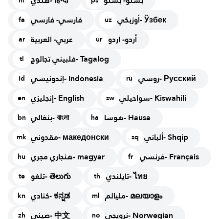
بشتو- بشتو
هندي- हिन्दी
hi
ps
أوزبكي- Ўзбек
فارسي- فارسي
fa
uz
أردو- اردو
عربي- العربية
ar
ur
فلبيني تجالوج- Tagalog
tl
روسي- Русский
إندونيسي- Indonesia
id
ru
سواحيلي- Kiswahili
إنجليزي- English
en
sw
هوسا- Hausa
بنغالي- বাংলা
bn
ha
ألباني- Shqip
مقدوني- македонски
mk
sq
فرنسي- Français
هنجاري مجري- magyar
hu
fr
تايلندي- ไทย
تلغو- తెలుగు
te
th
مليالم- മലയാളം
كنادي- ಕನ್ನಡ
kn
ml
نرويجي- Norwegian
صيني- 中文
zh
no