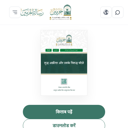
किताब पढ़ें
डाउनलोड करें