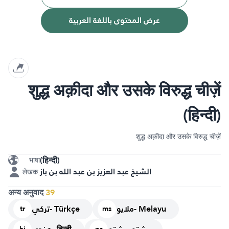
عرض المحتوى باللغة العربية
शुद्ध अक़ीदा और उसके विरुद्ध चीज़ें
(हिन्दी)
शुद्ध अक़ीदा और उसके विरुद्ध चीज़ें
(हिन्दी)
भाषा
الشيخ عبد العزيز بن عبد الله بن باز
लेखक:
अन्य अनुवाद
39
ملايو- Melayu
تركي- Türkçe
tr
ms