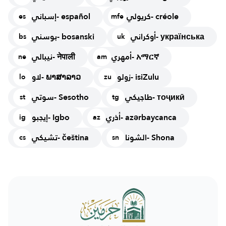
كريولي- créole
إسباني- español
es
mfe
أوكراني- українська
بوسني- bosanski
bs
uk
أمهري- አማርኛ
نيبالي- नेपाली
ne
am
زولو- isiZulu
لاو- ພາສາລາວ
lo
zu
طاجيكي- тоҷикӣ
سوتي- Sesotho
st
tg
أذري- azərbaycanca
إيجبو- Igbo
ig
az
الشونا- Shona
تشيكي- čeština
cs
sn