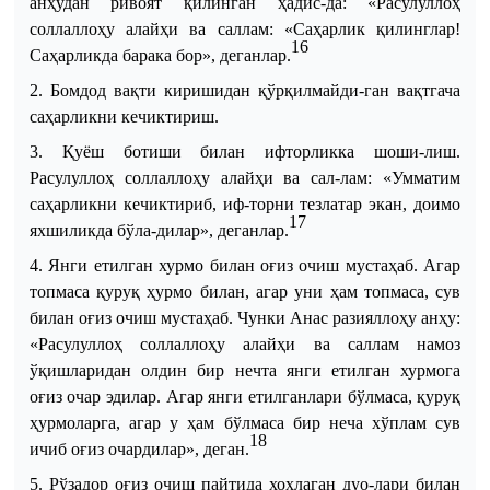
анҳудан ривоят қилинган ҳадис
-
да: «Расулуллоҳ
соллаллоҳу алайҳи ва саллам
:
«Саҳарлик қилинглар!
16
Саҳарликда барака бор», деганлар.
2. Бомдод вақти киришидан қўрқилмайди
-
ган вақтгача
саҳарликни кечиктириш.
3. Қуёш ботиши билан ифторликка шоши
-
лиш.
Расулуллоҳ соллаллоҳу алайҳи ва сал
-
лам:
«Умматим
саҳарликни кечиктириб, иф
-
торни тезлатар экан, доимо
17
яхшиликда бўла
-
дилар»
, деганлар
.
4. Янги етилган хурмо билан оғиз очиш мустаҳаб. Агар
топмаса қуруқ ҳурмо билан, агар уни ҳам топмаса, сув
билан оғиз очиш мустаҳаб. Чунки Анас разияллоҳу анҳу:
«Расулуллоҳ соллаллоҳу алайҳи ва саллам намоз
ўқишларидан олдин бир нечта янги етилган хурмога
оғиз очар эдилар. Агар янги етилганлари бўлмаса, қуруқ
ҳурмоларга, агар у ҳам бўлмаса бир неча хўплам сув
18
ичиб оғиз очардилар»
, деган
.
5. Рўзадор оғиз очиш пайтида хоҳлаган дуо
-
лари билан