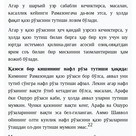
Агар у шаръий узр сабабли кечиктирса, масалан,
касаллик кейинги Рамазонгача да
-
вом этса, у ҳолда
фақат қазо рўзасини тутиши лозим бўлади.
Агар у қазо рўзасини ҳеч қандай узрсиз кечиктирса, у
ҳолда қазо тутиш билан бирга ҳар бир кун учун шу
юртда истеъмол қилина
-
диган асосий озиқ-овқатдан
ярим соъ билан бир мискинни таомлантириши ҳам
вожиб бўлади.
Қазоси
бор
кишининг
нафл
рўза
тутиши
ҳақида
:
Кимнинг
Рамазондан
қазо
рўзаси
бор
бўлса
,
аввал
уни
тутиб
сўнгра
нафл
рўза
тутиши
афзал
.
Лекин
агар
нафл
рўзанинг
вақти
ўтиб
кетадиган
бўлса
,
масалан
,
Арафа
ёки
Ошуро
рўзаси
каби
,
у
ҳолда
аввал
уларни
тутиши
мумкин
.
Чунки
қазонинг
вақти
кенг
,
Арафа
ва
Ошуро
рўзаларининг
вақти
эса
бел
-
гиланган
.
Аммо
Шаввол
ойининг
олти
кунлик
нафл
рўзасини
қазо
рўзаларини
22
ўташдан
ол
-
дин
тутиши
мумкин
эмас
.