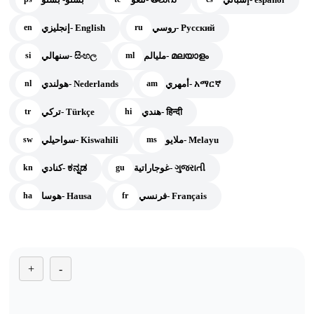
روسي- Русский
إنجليزي- English
en
ru
مليالم- മലയാളം
سنهالي- සිංහල
si
ml
أمهري- አማርኛ
هولندي- Nederlands
nl
am
هندي- हिन्दी
تركي- Türkçe
tr
hi
ملايو- Melayu
سواحيلي- Kiswahili
sw
ms
غوجاراتية- ગુજરાતી
كنادي- ಕನ್ನಡ
kn
gu
فرنسي- Français
هوسا- Hausa
ha
fr
+
-