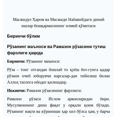
Масжидул
Ҳ
аром ва Масжиди Набавийдаги диний
ишлар бошқармасининг илмий қўмитаси
Биринчи бўлим
Рўзанинг маъноси ва Рамазон рўзасини тутиш
фарзлиги ҳақида
Биринчи:
Рўзанинг маъноси:
Рўза
–
т
онг отгандан бошлаб то қуёш бот
-
гунга қадар
рўзани очиб юборувчи нарсалар
-
дан тийилиш билан
Аллоҳ таолога ибодат қилишдир.
Иккинчи
:
Рамазон
рўзасини
нг
фарзлиги
:
Рамазон
рўзаси
Ислом
арконларидан
бир
и
.
М
усулмоннинг
дини
фақат
у
орқали
қоим
бўлади
.
Рўзанинг вақти ва кўриниши ҳар хил бўлса ҳам
,
у барча