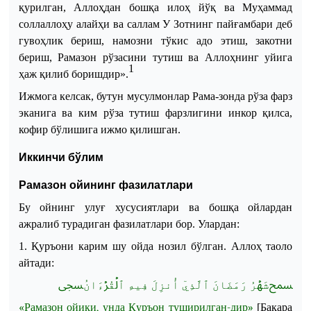
қурилган, Аллоҳдан бошқа илоҳ йўқ ва Муҳаммад
соллаллоҳу алайҳи ва саллам
У З
отнинг пайғамбари деб
гувоҳлик бериш, намозни тўкис адо
эт
иш, закотни
бериш,
Р
амазон рўзасини тутиш ва Аллоҳнинг уйига
1
ҳаж қилиб боришдир».
Ижмога келсак, бутун мусулмонлар Рама
-
зонда рўза фарз
эканига ва ким рўза тутиш фарзлигини инкор қилса,
кофир бўлишига ижмо қилишган.
Иккинчи бўлим
Рамазон ойининг фазилатлари
Бу ойнинг улуғ хусусиятлари ва бошқа ойлардан
ажралиб турадиган фазилатлари бор. Улардан:
1. Қуръони карим шу ойда нозил бўлган
.
Аллоҳ таоло
айтади:
ﵟ
شَهۡرُ رَمَضَانَ ٱلَّذِيٓ أُنزِلَ فِيهِ ٱلۡقُرۡءَانُ
ﵞ
«
Рамазон
ойики
,
унда
Қуръон
туширилган
-
дир
»
[
Бақара