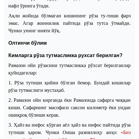
нафл ўрнига ўтади.
Ақли жойида бўлмаган кишининг рўза ту
-
тиши фарз
эмас. Агар жиннилик пайтида рўза тутса ўтмайди.
Чунки унинг нияти йўқ.
Олтинчи бўлим
Кимларга рўза тутмасликка рухсат берилган?
Рамазон ойи рўзасини тутмасликка рўхсат берилганлар
қуйидагилар:
1. Рўза тутиши қийин бўлган бемор. Бундай кишилар
рўза тутмаслиги мустаҳаб.
2. Рамазон ойи кирганда ёки Рамазонда сафарга чиққан
киши. Сафарнинг масофаси саксон километр ёки ундан
ошиқроқ бўлиши керак.
3. Ҳайз ва нифос кўрган аёл ҳайз ва нифос пайтида рўза
тутиши ҳаром. Чунки Оиша разияллоҳу анҳо:
«Биз