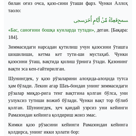
билан оғиз очса, қазо
-
сини ўташи
фарз
.
Чунки Аллоҳ
таоло:
ﵟ
فَعِدَّةٞ مِّنۡ أَيَّامٍ أُخَرَ
ﵞ
«Бас, саноғини бошқа кунларда тутади»,
деган.
[Бақара:
184].
Зиммасидаги нарсадан
қутилиш учун қазосини ўташга
шошилиши
,
кетма кет тути
-
ши мустаҳаб. Чунки
қазосини ўташ, вақтида қилиш ўрнига ўтади. Қазонинг
вақти эса кен
-
гайтирилган.
Шунингдек, у қазо рўзаларини алоҳида-алоҳида тутса
ҳам бўлади. Лекин агар Шаъ
-
бондан унинг зиммасидаги
рўзалар миқдо
-
рига тенг вақтгина қолган бўлса, уни
узлуксиз тутиши вожиб бўлади. Чунки вақт тор бўлиб
қолган. Шунингдек, ҳеч қандай узрсиз уни кейинги
Рамазондан кейинга қолдириш жоиз эмас.
Кимки қазо рўзасини кейинги Рамазондан кейинга
қолдирса, унинг икки ҳолати бор: