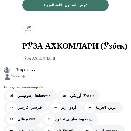
عرض المحتوى باللغة العربية
РЎЗА АҲКОМЛАРИ (Ўзбек)
РЎЗА АҲКОМЛАРИ
(Ўзбек)
Тил
Муаллиф:
Бошқа таржималар
24
أوزبكي- Ўзбек
إندونيسي- Indonesia
id
uz
عربي- العربية
أردو- اردو
فارسي- فارسي
fa
ur
ar
فلبيني تجالوج- Tagalog
بنغالي- বাংলা
bn
tl
إسباني- español
تلغو- తెలుగు
بشتو- بشتو
ps
te
es