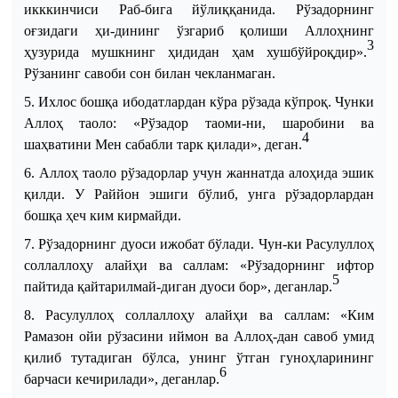
икккинчиси Раб
-
бига йўлиққанида. Рўзадорнинг
оғзидаги ҳи
-
дининг ўзгариб қолиши Аллоҳнинг
3
ҳузурида мушкнинг ҳидидан ҳам хушбўйроқдир».
Рўзанинг савоби сон билан чекланмаган.
5. Ихлос бошқа ибодатлардан кўра рўзада кўпроқ. Чунки
Аллоҳ таоло:
«Рўзадор таоми
-
ни, шаробини ва
4
шаҳватини Мен сабабли тарк қилади», деган.
6. Аллоҳ таоло рўзадорлар учун жаннатда алоҳида эшик
қилди. У Раййон эшиги бўлиб, унга рўзадорлардан
бошқа ҳеч ким кирмайди.
7. Рўзадорнинг дуоси ижобат бўлади. Чун
-
ки Расулуллоҳ
соллаллоҳу алайҳи ва саллам
:
«Рўзадорнинг ифтор
5
пайтида қайтарилмай
-
диган дуоси бор», деганлар.
8. Расулуллоҳ соллаллоҳу алайҳи ва саллам:
«Ким
Рамазон ойи рўзасини иймон ва Аллоҳ
-
дан савоб умид
қилиб тутадиган бўлса, унинг ўтган гуноҳларининг
6
барчаси кечирилади», деганлар.