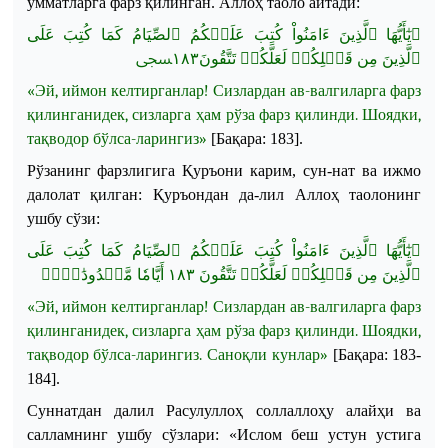
умматларга фарз қилинган.
Аллоҳ таоло айтади:
ﵟ
يٰٓأَيُّهَا ٱلَّذِينَ ءَامَنُواْ كُتِبَ عَلَيۡكُمُ ٱلصِّيَامُ كَمَا كُتِبَ عَلَى
ﵞ
١٨٣
ٱلَّذِينَ مِن قَبۡلِكُمۡ لَعَلَّكُمۡ تَتَّقُونَ
«Эй, иймон келтирганлар! Сизлардан ав
-
валгиларга фарз
қилинганидек, сизларга ҳам рўза фарз қилинди. Шоядки,
тақводор бўлса
-
ларингиз»
[Бақара: 183].
Рўзанинг фарзлигига Қуръон
и карим
, сун
-
нат ва ижмо
далолат қилган:
Қуръондан да
-
лил Аллоҳ таолонинг
ушбу сўзи:
ﵟ
يٰٓأَيُّهَا ٱلَّذِينَ ءَامَنُواْ كُتِبَ عَلَيۡكُمُ ٱلصِّيَامُ كَمَا كُتِبَ عَلَى
ﵞ
أَيَّامٗا مَّعۡدُودَٰتٖۚ
١٨٣
ٱلَّذِينَ مِن قَبۡلِكُمۡ لَعَلَّكُمۡ تَتَّقُونَ
«Эй, иймон келтирганлар! Сизлардан ав
-
валгиларга фарз
қилинганидек, сизларга ҳам рўза фарз қилинди. Шоядки,
тақводор бўлса
-
ларингиз. Саноқли кунлар»
[Бақара: 183-
184].
Суннатдан далил Расулуллоҳ соллаллоҳу алайҳи ва
салламнинг ушбу сўзлари:
«Ислом беш устун устига