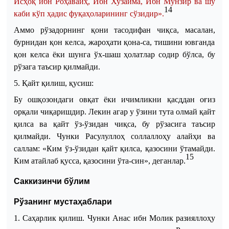
Исҳоқ ибн Роҳавайҳ, Ибн Хузайма, Ибн Мунзир ва шу
14
каби кўп ҳадис фуқаҳоларининг сўзидир».
Аммо рўзадорнинг қони тасодифан чиқса, масалан
,
бурнидан қон келса, жароҳати қона
-
са, тишини ювганда
қон келса ёки шунга ўх
-
шаш ҳолатлар содир бўлса, бу
рўзага таъсир қилмайди.
5. Қайт қилиш, қусиш:
Бу ошқозондаги овқат ёки ичимликни қасддан оғиз
орқали чиқаришдир. Лекин агар у ўзини тута олмай қайт
қилса ва қайт ўз-ўзидан чиқса, бу рўзасига таъсир
қилмайди. Чунки Расулуллоҳ соллаллоҳу алайҳи ва
саллам
:
«Ким ўз-ўзидан қайт қилса, қазосини ўтамайди.
15
Ким атайлаб қусса, қазосини ўта
-
син», деганлар.
Саккизинчи бўлим
Рўзанинг мустаҳаблари
1. Саҳарлик қилиш. Чунки Анас ибн Молик разияллоҳу