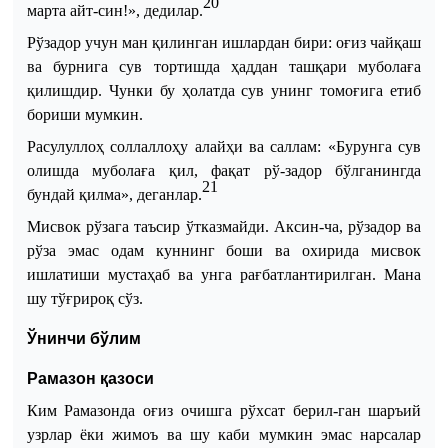
20
марта айт
-
син!
», дедилар.
Рўзадор учун ман қилинган ишлардан бири
:
оғиз чайқаш
ва бурнига сув тортишда ҳаддан ташқари муболаға
қилишдир. Чунки бу ҳолатда сув унинг томоғига етиб
бориши мумкин.
Расулуллоҳ соллаллоҳу алайҳи ва саллам:
«Бурунга сув
олишда муболаға қил, фақат рў
-
задор бўлганингда
21
бундай қилма», де
ган
лар.
Мисвок рўзага таъсир ўтказмайди. Аксин
-
ча, рўзадор ва
рўза эмас одам куннинг боши ва охирида мисвок
ишлатиши мустаҳаб ва унга рағбатлантирилган. Мана
шу тўғрироқ сўз.
Ўнинчи бўлим
Рамазон қазоси
Ким Рамазонда оғиз очишга рўхсат берил
-
ган шаръий
узрлар ёки жимоъ ва шу каби мумкин эмас нарсалар