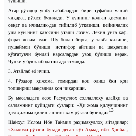
тушиши.
Агар рўзадор ушбу сабаблардан бири туфайли мани
й
чиқарса, рўзаси бузилади. У куннинг қолган қисмини
овқат ва ичимлик
-
дан тийилиб ўтказиши, кейинчалик
ўша кун
-
нинг қазосини ўташи лозим. Лекин унга каф
-
форат лозим эмас. Шу билан бирга, у тавба қилиши,
пушаймон бўлиши, истиғфор айтиши ва шаҳватни
қўзғатувчи бундай нарсалардан узоқ бўлиши керак.
Чунки у буюк ибодатни адо этмоқда.
3. Атайлаб еб ичиш.
4. Рўзадор ҳижома, томирдан қон олиш ёки қон
топшириш мақсадида қон чиқариши.
Бу масаладаги асос Расулуллоҳ соллаллоҳу алайҳи ва
салламнинг қуйидаги сўзлари:
«Ҳи
-
жома қилувчининг
13
ҳам ҳижома қилинганнинг ҳам рўзаси бузилди»
Ш
а
йхул Ислом Ибн Таймия раҳимаҳуллоҳ айтадилар
:
«Ҳижома рўзани бузади деган сўз Аҳмад ибн Ҳанбал,