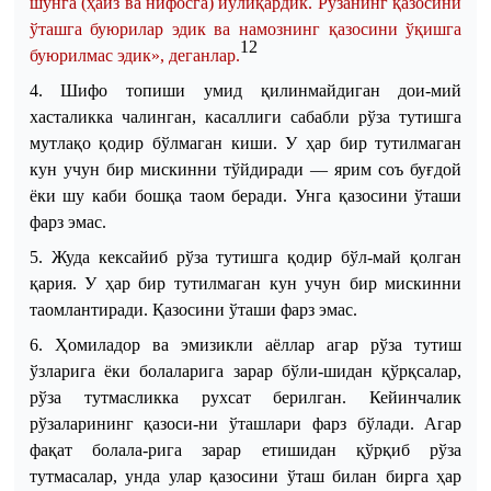
шунга (ҳайз ва нифосга) йўлиқардик. Рўзанинг қазосини
ўташга буюрилар эдик ва намознинг қазосини ўқишга
12
буюрилмас эдик», деганлар.
4. Шифо топиши умид қилинмайдиган дои
-
мий
хасталикка чалинган, касаллиги сабабли рўза тутишга
мутлақо қодир бўлмаган киши. У ҳар бир тутилмаган
кун учун бир мискинни тўйдиради — ярим соъ буғдой
ёки шу каби бошқа таом беради. Унга қазосини ўташи
фарз эмас.
5. Жуда кексайиб рўза тутишга қодир бўл
-
май қолган
қария. У ҳар бир тутилмаган кун учун бир мискинни
таомлантиради. Қазосини ўташи фарз эмас.
6. Ҳомиладор ва эмизикли аёллар агар рўза тутиш
ўзларига ёки болаларига зарар бўли
-
шидан қўрқсалар,
рўза тутмасликка рухсат берилган. Кейинчалик
рўзаларининг қазоси
-
ни ўташлари
фарз
бўлади. Агар
фақат болала
-
рига зарар етишидан қўрқиб рўза
тутмасалар, унда улар қазосини ўташ билан бирга ҳар