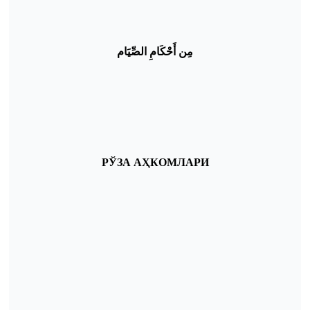
مِن أَحْكَامِ الصِّيَام
РЎЗА
АҲКОМЛАРИ