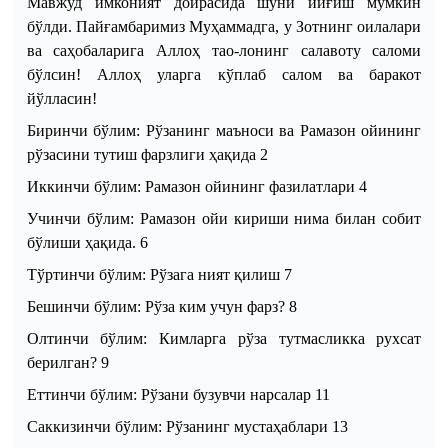
Мавжуд
имконият
доирасида
шуни
йиғиш
мумкин
бўлди
.
Пайғамбаримиз
Муҳаммадга
,
у
Зотнинг
оилалари
ва
саҳобаларига
Аллоҳ
тао
-
лонинг
салавоту
саломи
бўлсин
!
Аллоҳ уларга кўплаб салом ва баракот
йўлласин!
Биринчи бўлим
:
Рўзанинг маъноси ва Рамазон ойининг
рўзасини тутиш фарзлиги ҳақида
2
Иккинчи бўлим
:
Рамазон ойининг фазилатлари
4
Учинчи бўлим
:
Рамазон ойи кириши нима билан собит
бўлиши ҳақида.
6
Тўртинчи бўлим
:
Рўзага ният қилиш
7
Бешинчи бўлим
:
Рўза ким учун фарз?
8
Олтинчи бўлим
:
Кимларга рўза тутмасликка рухсат
берилган?
9
Еттинчи бўлим
:
Рўзани бузувчи нарсалар
11
Саккизинчи бўлим
:
Рўзанинг мустаҳаблари
13