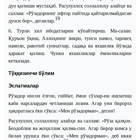
дуо қилиши мустаҳаб. Расулуллоҳ соллаллоҳу алайҳи ва
саллам:
«Рўзадорнинг ифтор пайтида қайтарилмайдиган
19
дуоси бор», деганлар.
6. Турли хил ибодатларни кўпайтириш. Ма
-
салан:
Қуръон ўқиш, Аллоҳнинг зикри, тунги намоз, таровеҳ
намози, равотиб суннатлар, садақа ва яхшилик йўлида
ҳаракат қилиш. Чунки яхшиликлар ёмонликларни
кетказади.
Тўққизинчи бўлим
Эслатмалар
Рўзадор
инсон
ёлғон, ғийбат, ёмон сўзлар
-
ни ишлатиш
каби нарсалардан четланиш
и
лозим. Агар уни бирорта
ҳақоратласа ёки сўкса: «Мен рўзадорман», десин!
Расулуллоҳ соллаллоҳу алайҳи ва саллам:
«Рўза қалқон.
Беодоблик ва жоҳиллик қилма
-
син. Агар бирор кимса у
билан урушса ёки сўкса: «Мен рўзадорман», деб икки