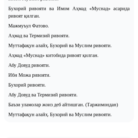
Бухорий
ривояти
ва Имом Аҳмад «Муснад» асари
да
ривоят қилган.
Мажмуъу
л
Фатово.
Аҳмад ва Термизий
ривояти
.
Муттафақун алайҳ. Бухорий
ва
Муслим
ривояти.
Аҳмад «Муснад» китобида ривоят қилган.
Абу Довуд ривоят
и
.
Ибн Можа ривоят
и
.
Бухорий
ривояти
.
Абу Довуд ва Термизий
ривояти
.
Баъзи уламолар жоиз деб айтишган. (Таржимондан)
Муттафақун алайҳ
.
Бухорий ва Муслим ривоят
и.