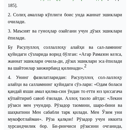
185].
2. Солиҳ амаллар кўплиги боис унда жаннат эшиклари
очилади.
3. Маъсият ва гуноҳлар озайгани учун дўзах эшиклари
ёпилади.
Бу Расулуллоҳ соллаллоҳу алайҳи ва сал
-
ламнинг
қуйидаги сўзларида ворид бўлган:
«Агар Рамазон келса,
жаннат эшиклари очила
-
ди, дўзах эшиклари эса ёпилади
2
ва шайтонлар занжирбанд қилинади».
4. Унинг фазилатларидан
:
Расулуллоҳ сол
-
лаллоҳу
алайҳи ва салламнинг қуйидаги сўз
-
лари
:
«Одам боласи
қандай яхши амал қилма
-
син ўндан то етти юз ҳиссагача
кўпайтириб савоб ёзилади. Аллоҳ таоло айтди: «Лекин
рўзаси мен учундир. Рўзадор таомини, шаро
-
бини ва
шаҳватини Мен сабабли тарк қилади. Мен Ўзим уни
мукофотлайман». Рўза қалқон! Рўзадор учун иккита
хурсандчилик бор. Би
-
ринчиси рўзасини очганида,