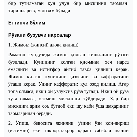
бир тутилмаган кун учун бир мискинни таомлан
-
тиришлари ҳам лозим бўлади.
Еттинчи бўлим
Рўзани бузувчи нарсалар
1. Жимоъ: (жинсий алоқа қилиш)
Рамазон кундузида жимоъ қилган киши
-
нинг рўзаси
бузилади. Кунининг қолган қис
-
мида ҳеч нарса
емаслиги ва истиғфор айтиб тавба қилиши керак.
Жимоъ қилган кунининг қазосини ва каффоратини
ўташи керак. Унинг каффорати: қул озод қилиш. Агар
топа олмаса, икки ой узлуксиз рўза тутади. Икки ой рўза
тута олмаса, олтмиш мискинни тўйдиради. Ҳар бир
мискинга ярим соъ бўғдой ёки шу каби ўша шаҳарнинг
таомларидан беради.
2. Ўпиш, бевосита яқинлик, ўзини ўзи қон
-д
ириш
(истимно) ёки такрор-такрор қараш сабабли маний