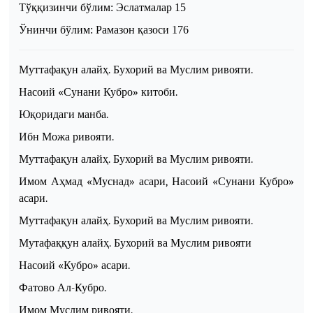
Тўққизинчи бўлим
:
Эслатмалар
1
5
Ўнинчи бўлим
:
Рамазон қазоси
1
7
6
Муттафақун алайҳ
.
Бухорий ва Муслим
ривояти
.
Насоий «
Сунани
Кубро» китоби.
Юқоридаги манба.
Ибн Можа
ривояти
.
Муттафақун алайҳ. Бухорий
ва
Муслим
ривояти
.
Имом Аҳмад «Муснад» асари, Нас
о
ий «Сунан
и
Кубро»
асари.
Муттафақун алайҳ. Бухорий
ва
Муслим
ривояти
.
Мутафаққун алайҳ. Бухорий
ва Муслим ривояти
Насоий «Кубро»
асари
.
Фатово Ал-Кубро.
Имом Муслим
ривояти
.