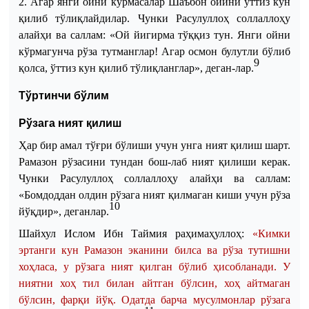
2. Агар янги ойни кўрмасалар Шаъбон ойини ўттиз кун
қилиб тўлиқлайдилар. Чунки Расулуллоҳ соллаллоҳу
алайҳи ва саллам:
«Ой йигирма тўққиз тун. Янги ойни
кўрмагунча рўза тутманглар! Агар осмон булутли бўлиб
9
қолса, ўттиз кун қилиб тўлиқланглар», деган
-
лар.
Тўртинчи бўлим
Рўзага ният қилиш
Ҳар бир амал тўғри бўлиши учун ун
г
а ният қилиш шарт.
Рамазон рўзасини тундан бош
-
лаб ният қилиши керак.
Чунки Расулуллоҳ соллаллоҳу алайҳи ва саллам:
«Бомдоддан олдин рўзага ният қилмаган
киши
учун рўза
10
йўқдир», деганлар.
Шайхул Ислом Ибн Таймия раҳимаҳуллоҳ:
«Кимки
эртанги кун Рамазон эканини билса ва рўза тутишни
хоҳласа, у рўзага ният қилган бўлиб ҳисобланади. У
ниятни хоҳ тил билан айтган бўлсин, хоҳ айтмаган
бўлсин, фарқи йўқ. Одатда барча мусулмонлар рўзага