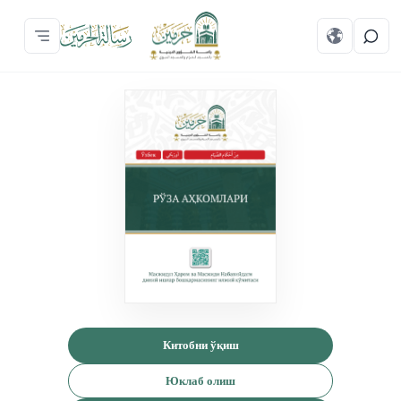
Китобни ўқиш
Юклаб олиш