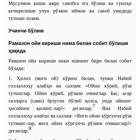
Мусулмон киши ажру савобга эга бўлиш ва гуноҳи
кечирилиши учун рўзани иймон ва савоб умидида
тутиши лозим.
Учинчи бўлим
Рамазон ойи кириши нима билан собит бўлиши
ҳақида
Рамазон ойи кириши икки ишнинг бири билан собит
бўлади:
1. Ҳилол (янги ой) кўриш билан, чунки Набий
соллаллоҳу алайҳи ва саллам
:
«Ойни кўриб, рўза
тутинглар. Ойни кўриб, рўзани очинглар. Бас, агар
сизларга (само) булутли бўлиб қолса, унда ойнинг
7
ҳисобини қилинг
-
лар!» деганлар.
Яна Набий
соллаллоҳу алайҳи ва саллам:
«Янги ойни кўргунча рўза
тутманг
-
лар, янги ойни кўргунча рўзани очманглар!»
8
деганлар.