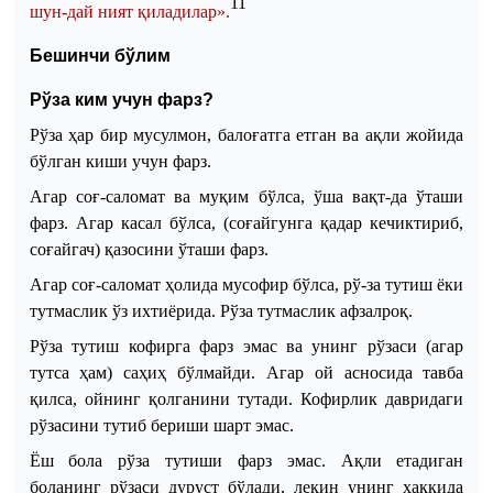
11
шун
-
дай ният қиладилар».
Бешинчи бўлим
Рўза ким учун фарз?
Рўза ҳар бир мусулмон, балоғатга етган ва ақли жойида
бўлган киши учун фарз.
Агар соғ-саломат ва муқим бўлса, ўша вақт
-
да ўташи
фарз. Агар касал бўлса, (соғайгунга қадар кечиктириб
,
соғайгач
) қазосини ўташи фарз.
Агар соғ-саломат ҳолида мусофир бўлса, рў
-
за тутиш ёки
тутмаслик ўз ихтиёрида. Рўза тутмаслик афзалроқ.
Рўза тутиш кофирга фарз эмас ва унинг рўзаси (агар
тутса ҳам) саҳиҳ бўлмайди. Агар ой асносида тавба
қилса, ойнинг қолганини тутади. Кофирлик давридаги
рўзасини тутиб бериши шарт эмас.
Ёш бола рўза тутиши фарз эмас. Ақли етадиган
боланинг рўзаси дуруст бўлади, лекин унинг ҳаққида