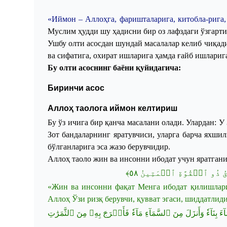
«
Иймон
–
Аллоҳга
,
фаришталарига
,
китобла
-
рига
Муслим
ҳудди
шу
ҳадисни
бир
оз
лафздаги
ўзгарт
Ушбу
олти
асосдан
шундай
масалалар
келиб
чиқад
ва
с
ифатига
,
охират
ишларига
ҳамда
ғайб
ишлариг
Бу олти асоснинг баёни қуйидагича:
Биринчи асос
Аллоҳ таолога иймон келтириш
Бу ўз ичига бир қанча масалани олади
.
Улардан: У 
Зот бандаларнинг яратувчиси, уларга барча яхши
бўлганларига эса жазо берувчидир.
Аллоҳ таоло жин ва инсонни ибодат учун яр
ат
гани
﴾
٥٨
َاقُ ذُو ٱلۡقُوَّةِ ٱلۡمَتِينُ
«Жин ва инсонни фақат Менга ибодат қилишлари
Аллоҳ Ўзи ризқ берувчи, қувват эгаси, шиддатлид
َآءٗ وَأَنزَلَ مِنَ ٱلسَّمَآءِ مَآءٗ فَأَخۡرَجَ بِهِۦ مِنَ ٱلثَّمَرَٰتِ