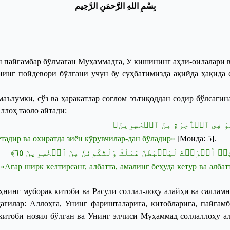
ب
س
م
الله
الر
حم
ن
الر
ح
يم
н пайғамбар бўлмаган Муҳаммадга, У кишининг аҳли-оилалари ва
инг пойдевори бўлгани учун бу суҳбатимизда ақийда ҳақида 
маълумки, сўз
ва ҳаракатлар соғлом эътиқоддан содир бўлсагина
ллоҳ таоло айтади:
﴿...فِي ٱلۡأٓخِرَةِ مِنَ ٱلۡخَٰسِرِينَ
етадир
ва
охиратда
зиён
кўрувчилар
-
дан
бўладир
»
[
Моида
: 5]
.
﴾
٦٥
﴿ۡ أَشۡرَكۡتَ لَيَحۡبَطَنَّ عَمَلُكَ وَلَتَكُونَنَّ مِنَ ٱلۡخَٰسِرِينَ
 «
Агар
ширк
келтирсанг
,
албатта
,
амалинг
беҳуда
кетур
ва
албат
оҳнинг муборак
к
итоби ва Расули соллал
-
лоҳу алайҳи ва саллам
дагилар: Аллоҳга, Унинг фаришталарига, китобларига, пайғам
к
итоби нозил бўлган ва Унинг элчиси Муҳаммад соллаллоҳу ал