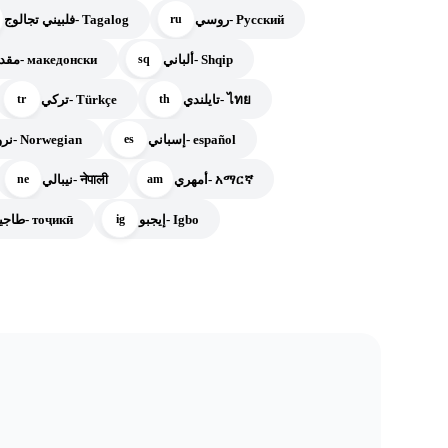
روسي- Русский
فلبيني تجالوج- Tagalog
ru
ألباني- Shqip
مقدوني- македонски
sq
تايلندي- ไทย
تركي- Türkçe
tr
th
إسباني- español
نرويجي- Norwegian
es
أمهري- አማርኛ
نيبالي- नेपाली
ne
am
إيجبو- Igbo
طاجيكي- тоҷикӣ
ig