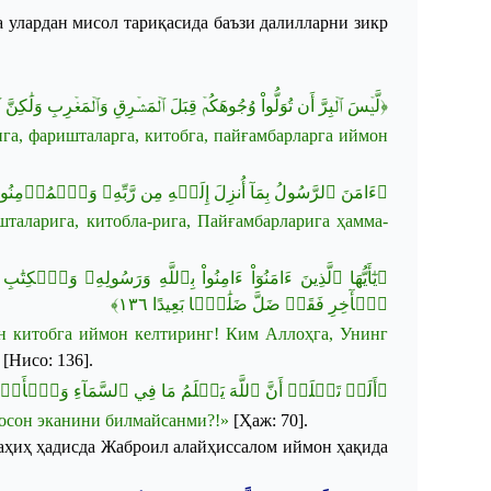
 улардан мисол тариқасида баъзи далилларни зикр
لَّيۡسَ ٱلۡبِرَّ أَن تُوَلُّواْ وُجُوهَكُمۡ قِبَلَ ٱلۡمَشۡرِقِ وَٱلۡمَغۡرِبِ وَلَٰكِنَّ ٱلۡب...﴾
ига
,
фаришталарга
,
китобга
,
п
айғамбарларга
иймон
ءَامَنَ ٱلرَّسُولُ بِمَآ أُنزِلَ إِلَيۡهِ مِن رَّبِّهِۦ وَٱلۡمُؤۡمِنُونَ...﴾
шталарига
,
китобла
-
рига
,
Пайғамбарларига
ҳамма-
يٰٓأَيُّهَا ٱلَّذِينَ ءَامَنُوٓاْ ءَامِنُواْ بِٱللَّهِ وَرَسُولِهِۦ وَٱلۡ
﴾
١٣٦
ٱلۡأٓخِرِ فَقَدۡ ضَلَّ ضَلَٰلَۢا بَعِيدًا
н
китобга
иймон
келтиринг
!
Ким
Аллоҳга
,
Унинг
[
Нисо
: 136]
.
أَلَمۡ تَعۡلَمۡ أَنَّ ٱللَّهَ يَعۡلَمُ مَا فِي ٱلسَّمَآءِ وَٱلۡأَرۡضِۚ 
осон
эканини
билмайсанми
?!»
[
Ҳаж
: 70].
аҳиҳ
ҳадисда
Жаброил
алайҳиссалом
иймон
ҳақида