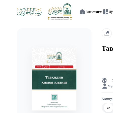
Бош саҳифа
Йў
Тав
Му
Бошқа
ar