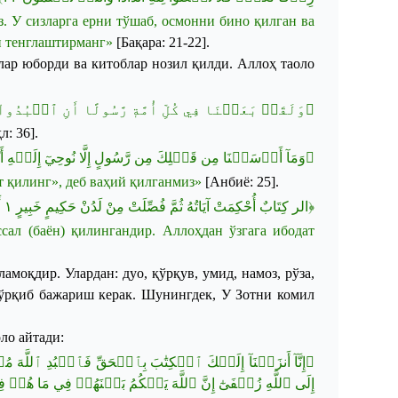
з
.
У
сизларга
ерни
тўшаб
,
осмонни
бино
қилган
ва
и
тенглаштирманг
»
[
Бақара
: 21-22]
.
лар
юборди
ва
китоблар
нозил
қилди
.
Аллоҳ
таоло
وَلَقَدۡ بَعَثۡنَا فِي كُلِّ أُمَّةٖ رَّسُولًا أَنِ ٱعۡبُدُ...﴾
ҳл
: 36]
.
وَمَآ أَرۡسَلۡنَا مِن قَبۡلِكَ مِن رَّسُولٍ إِلَّا نُوحِيٓ إِلَيۡهِ أَنَّهُۥ ل
т
қилинг
»,
деб
ваҳий
қилганмиз
»
[
Анбиё
: 25].
أَ
١
﴿الر كِتَابٌ أُحْكِمَتْ آيَاتُهُ ثُمَّ فُصِّلَتْ مِنْ لَدُنْ حَكِيمٍ خَبِيرٍ
ссал
(
баён
)
қилингандир
.
Аллоҳдан
ўзгага
ибодат
ла
моқдир
.
Улардан: дуо, қўрқув, умид, намоз, рўза,
қўрқиб бажариш керак.
Шунингдек, У Зотни комил
оло
айтади
:
إِنَّآ أَنزَلۡنَآ إِلَيۡكَ ٱلۡكِتَٰبَ بِٱلۡحَقِّ فَٱعۡبُدِ ٱللَّهَ مُخۡلِصٗ
إِلَى ٱللَّهِ زُلۡفَىٰٓ إِنَّ ٱللَّهَ يَحۡكُمُ بَيۡنَهُمۡ فِي مَا هُمۡ فِ