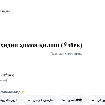
л-йўриқ
ҳидни ҳимоя қилиш (Ўзбек)
Тавҳидни ҳимоя қилиш
Тил
(Ўзбек)
аллиф:
 таржималар
39
هندي- हिन्दी
فارسي- فارسي
عربي- العربية
fa
hi
uz