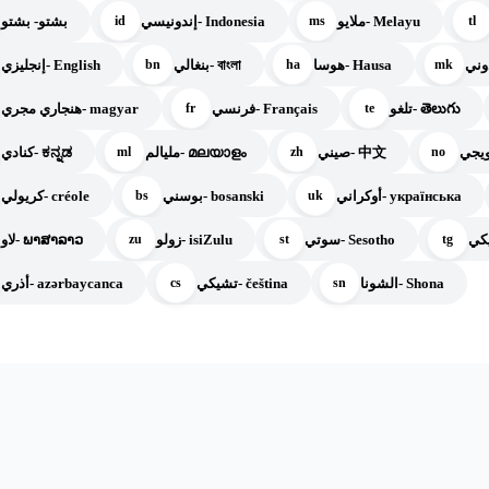
ملايو- Melayu
إندونيسي- Indonesia
بشتو- بشتو
id
ms
tl
هوسا- Hausa
بنغالي- বাংলা
إنجليزي- English
bn
ha
mk
تلغو- తెలుగు
فرنسي- Français
هنجاري مجري- magyar
fr
te
صيني- 中文
مليالم- മലയാളം
كنادي- ಕನ್ನಡ
ml
zh
no
أوكراني- українська
بوسني- bosanski
كريولي- créole
bs
uk
سوتي- Sesotho
زولو- isiZulu
لاو- ພາສາລາວ
zu
st
tg
الشونا- Shona
تشيكي- čeština
أذري- azərbaycanca
cs
sn