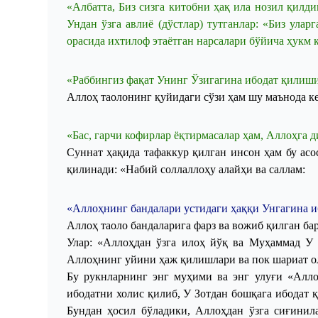
«
Албатта
,
Биз
с
из
га
китобни
ҳақ
ила
нозил
қилди
Ундан ўзга авлиё (дўстлар) тутганлар: «Биз ула
орасида ихтилоф этаётган нарсалари бўйича ҳукм 
«
Раббингиз
фақат
Унинг
Ўзигагина
ибодат
қилиши
Аллоҳ таолонинг қуйидаги сўзи ҳам шу маънода ке
«
Бас
,
гарчи
кофирлар
ёқтирмасалар
ҳам
,
Аллоҳга
д
Суннат ҳақида тафаккур қилган инсон ҳам бу ас
қилинади: «Набий соллаллоҳу алайҳи ва саллам:
«
Аллоҳнинг
бандалари
устидаги
ҳаққи
Унгагина
и
Аллоҳ
таоло
бандаларига
фарз
ва
вожиб
қилган
ба
Улар
: «
Аллоҳдан
ўзга
илоҳ
йўқ
ва
Муҳаммад
Аллоҳнинг
уйини
ҳаж
қилишлари
ва
пок
шариат
о
Бу
рукнларнинг
энг
муҳими
ва
энг
улуғи
«
Алло
ибодатни
холис
қилиб
, У
Зотдан
бошқага
и
бодат
қ
Бундан
ҳосил
бўладики
,
Аллоҳдан
ўзга
сиғинил