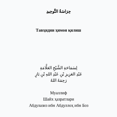
حِرَاسَةُ التَّوحِيدِ
Тавҳидни
ҳимоя
қилиш
لِسَمَاحَةِ الشَّيْخِ العَلَّامَةِ
عَبْدِ العَزِيزِ بْنِ عَبْدِ اللهِ بْنِ بَازٍ
رَحِمَهُ اللهُ
Муаллиф
Шайх
ҳазратлари
Абдулазиз
ибн
Абдуллоҳ
ибн
Боз