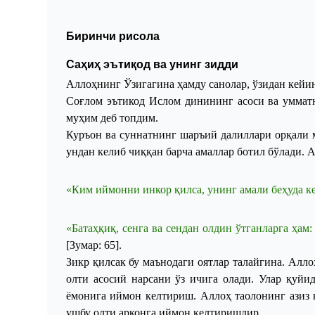
Биринчи рисола
Саҳиҳ эътиқод ва унинг зидди
Аллоҳнинг Ўзигагина ҳамду санолар, ўзидан кейи
Соғлом эътикод Ислом динининг асоси ва умматн
муҳим деб топ
д
им.
Куръон ва суннатнинг шаръий далиллари орқали 
ундан келиб чиққан барча
амаллар ботил бўлади. А
«
Ким
иймонни
инкор
қилса
,
унинг
амали
бе
ҳ
уда
к
«
Батаҳқиқ
,
сенга
ва
сендан
олдин
ўтганларга
ҳам
:
[
Зумар
: 65]
.
Зикр қилсак бу маънодаги оятлар талайгина. Алл
олти асосий нарсани ўз ичига олади. Улар қуйи
ёмонига иймон келтириш. Аллоҳ таолонинг азиз
ушбу олти арконга иймон келтиришдир.