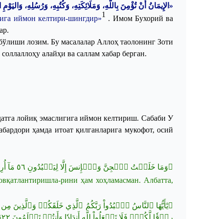
الإِيمَانُ أَنْ تُؤْمِنَ بِاللَّهِ، وَمَلَائِكَتِهِ، وَكُتُبِهِ، وَرُسُلِهِ، وَاليَوْم».
1
ига
иймон
келтири
-
шингдир
»
.
Имом
Бухорий
ва
ар
.
бўлиши
лозим
.
Бу
масалалар
Аллоҳ
таолонинг
Зоти
соллаллоҳу
алайҳи
ва
саллам
хабар
берган
.
атга лойиқ эмас
лиг
ига иймон келтириш. Сабаби У
абардори ҳамда итоат қилганларига мукофот, осий
مَآ أُ
٥٦
﴿وَمَا خَلَقۡتُ ٱلۡجِنَّ وَٱلۡإِنسَ إِلَّا لِيَعۡبُدُونِ
овқатлантиришла
-
рини ҳам хоҳламасман.
Албатта,
يٰٓأَيُّهَا ٱلنَّاسُ ٱعۡبُدُواْ رَبَّكُمُ ٱلَّذِي خَلَقَكُمۡ وَٱلَّذِينَ مِن 
﴾
٢٢
رِزۡقٗا لَّكُمۡۖ فَلَا تَجۡعَلُواْ لِلَّهِ أَندَادٗا وَأَنتُمۡ تَعۡلَمُونَ