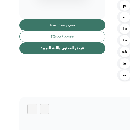
ps
en
Китобни ўқиш
hu
Юклаб олиш
kn
عرض المحتوى باللغة العربية
mfe
lo
az
+
-