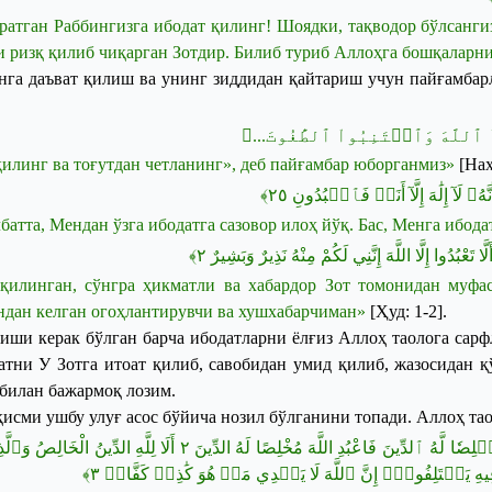
ратган
Раббингизга
ибодат
қилинг
!
Шоядки
,
тақводор
бўлсанги
и
ризқ
қилиб
чиқарган
Зотдир
.
Билиб
туриб
Аллоҳга
бошқаларн
нга
даъват
қилиш
ва
унинг
зиддидан
қайтариш
учун
пайғамбар
﴿واْ ٱللَّهَ وَٱجۡتَنِبُواْ ٱلطَّٰغُوتَ
қилинг
ва
тоғутдан
четланинг
»,
деб
пайғамбар
юборганмиз
»
[
На
﴾
٢٥
﴿َآ إِلَٰهَ إِلَّآ أَنَا۠ فَٱعۡبُدُونِ
батта
,
Мендан
ўзга
ибодатга
сазовор
илоҳ
йўқ
.
Бас
,
Менга
ибода
﴾
٢
لَّا تَعْبُدُوا إِلَّا اللَّهَ إِنَّنِي لَكُمْ مِنْهُ نَذِيرٌ وَبَشِيرٌ
қилинган
,
сўнгра
ҳикматли
ва
хабардор
Зот
томонидан
муфа
ндан
келган
огоҳлантирувчи
ва
хушхабарчиман
»
[
Ҳуд
: 1-2]
.
иши керак бўлган барча ибодатларни ёлғиз Аллоҳ таолога сарф
атни У Зотга итоат қилиб, савобидан умид қилиб, жазосидан 
 билан бажармоқ лозим.
қисми ушбу улуғ асос бўйича нозил бўлганини топади.
Аллоҳ
та
أَلَا لِلَّهِ الدِّينُ الْخَالِصُ وَٱلَّ
٢
﴿ا لَّهُ ٱلدِّينَ فَاعْبُدِ اللَّهَ مُخْلِصًا لَهُ الدِّينَ
﴾
٣
يهِ يَخۡتَلِفُونَۗ إِنَّ ٱللَّهَ لَا يَهۡدِي مَنۡ هُوَ كَٰذِبٞ كَفَّارٞ