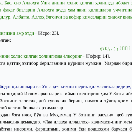
к
.
Бас
,
с
из
Аллоҳга
Унга
динни
холис
қилган
ҳолингда
ибодат
рга фақат бизларни Аллоҳга жуда ҳам яқин қилишлари учунгина
қилур.
Албатта, Аллоҳ ёлғончи ва кофир кимсаларни ҳидоят қил
нгизни
амр
этди
»
[
Исро
: 23]
.
лган:
﴾
١٤
﴿لۡكَٰفِرُونَ
инни
холис
қилган
ҳолингизда
ёлворинг
»
[
Ғофир
: 14]
.
осга қаттиқ эътибор берилганини кўриши мумкин. Улардан бири
бодат
қилишлари
ва
Унга
ҳеч
кимни
шерик
қилмасликларидир
»
рча
зоҳирий
Ислом
арконларига
иймон
келтириш
ҳам
У
Зотга
ий
У
Зотнинг
элчиси
»,
деб
гувоҳлик
бериш
,
намозни
тўлиқ
қоим
либ
келган
бошқа
фарз
амаллар
.
ҳдан
ўзга
илоҳ
йўқ
ва
Муҳаммад
У
Зотнинг
расули
»,
деб
гу
илмаслик
демакдир
. «
Лаа
илааҳа
иллаллоҳ
»
калимаси
-
нинг
маъ
аётган
инсонми
,
фариштами
,
жинми
ёки
подшоҳми
барчаси
б