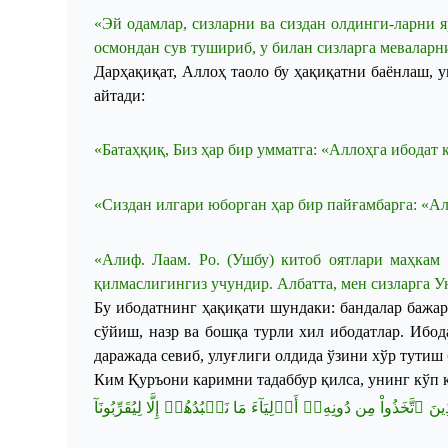
«
Эй
одамлар
,
сизларни
ва
сиздан
олдинги
-
ларни
я
осмондан
сув
тушириб
, у
билан
сизларга
меваларн
Дарҳақиқат
,
Аллоҳ
таоло
бу
ҳақиқатни
баёнлаш
,
у
айтади
:
«
Батаҳқиқ
,
Биз
ҳар
бир
умматга
: «
Аллоҳга
ибодат
«
Сиздан
илгари
юборган
ҳар
бир
п
айғамбарга
: «
Ал
«
Алиф
.
Лаам
.
Ро
. (
Ушбу
)
китоб
оятлари
маҳкам
қилмаслигингиз
учундир
.
Албатта
,
мен
сизларга
У
Бу ибодатнинг ҳақиқати шундаки:
б
андалар бажар
сўйиш, назр ва бошқа турли хил ибодатлар. Ибод
даражада севиб, улуғлиги олдида ўзини хўр тутиш
Ким Қуръони каримни тадаббур қилса, унинг кўп 
ذِينَ ٱتَّخَذُواْ مِن دُونِهِۦٓ أَوۡلِيَآءَ مَا نَعۡبُدُهُمۡ إِلَّا لِيُقَرِّبُونَآ