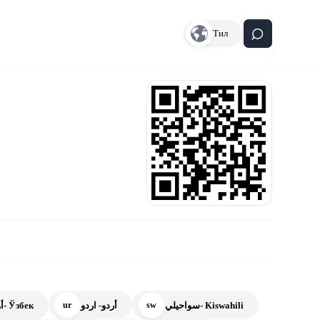
Тил
سواحيلي- Kiswahili
أردو- اردو
أوزبكي- Ўзбек
ur
sw