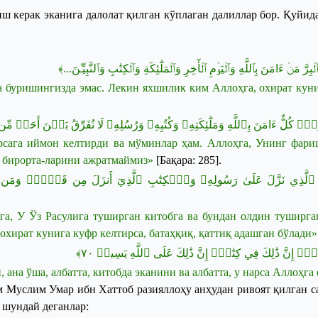
иш керак эканига
далолат қилган
кўплаган далиллар бор. Қуйида
﴿ِرَّ مَنۡ ءَامَنَ بِٱللَّهِ وَٱلۡيَوۡمِ ٱلۡأٓخِرِ وَٱلۡمَلَٰٓئِكَةِ وَٱلۡكِتَٰبِ وَٱلنَّبِيِّـۧنَ
а
буришингизда
эмас
.
Лекин
яхшилик
ким
Аллоҳга
,
охират
кун
ۚ كُلٌّ ءَامَنَ بِٱللَّهِ وَمَلَٰٓئِكَتِهِۦ وَكُتُبِهِۦ وَرُسُلِهِۦ لَا نُفَرِّقُ بَيۡنَ أَحَدٖ مّ
рсага
иймон
келтирди
ва
мўминлар
ҳам
.
Аллоҳга
,
Унинг
фари
бирорта
-
ларини
ажратмаймиз
»
[
Бақара
: 285]
.
كِتَٰبِ ٱلَّذِي نَزَّلَ عَلَىٰ رَسُولِهِۦ وَٱلۡكِتَٰبِ ٱلَّذِيٓ أَنزَلَ مِن قَبۡلُۚ وَمَن ي
га
, У
Ўз
Расулига
туширган
китобга
ва
бундан
олдин
туширга
охират
кунига
куфр
келтирса
,
батаҳқиқ
,
қаттиқ
адашган
бўлади
»
﴾
٧٠
﴿إِنَّ ذَٰلِكَ فِي كِتَٰبٍۚ إِنَّ ذَٰلِكَ عَلَى ٱللَّهِ يَسِيرٞ
и
,
ана
ўша
,
албатта
,
китобда
эканини
ва
албатта
, у
нарса
Аллоҳга
м
Муслим
Умар
ибн
Хаттоб
разияллоҳу
анҳудан
ривоят
қилган
с
шундай
деганлар
: