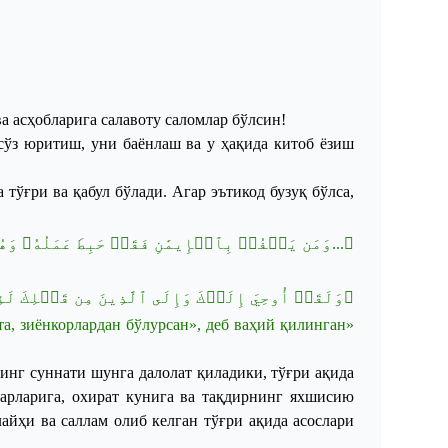
 асҳобларига салавоту саломлар бўлсин!
сўз юритиш, уни баёнлаш ва у ҳақида китоб ёзиш
 тўғри ва қабул
бўлади. Агар эътикод бузуқ бўлса
,
وَمَن يَكۡفُرۡ بِٱلۡإِيمَٰنِ فَقَدۡ حَبِطَ عَمَلُهُۥ وَهُوَ ﴾
وَلَقَدۡ أُوحِيَ إِلَيۡكَ وَإِلَى ٱلَّذِينَ مِن قَبۡلِكَ لَئِن
та
,
зиёнкорлардан
бўлурсан
»,
деб
ваҳий
қилинган
»
нинг суннати шунга далолат қиладики, тўғри ақида
барларига, охират кунига ва тақдирнинг яхши
сию
айҳи ва саллам олиб келган тўғри ақида асослари