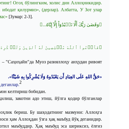
эт
инг
!
Огоҳ
бўлингким
,
холис
дин
Аллоҳникидир
.
 ибодат қилурмиз», (дерлар). Албатта, У
З
от улар
мас»
[Зумар: 2-3]
.
﴿وَقَضَىٰ رَبُّكَ أَلَّا تَعۡبُدُوٓاْ إِلَّآ إِيَّاهُ...﴾
فَٱدۡعُواْ ٱللَّهَ مُخۡلِصِينَ لَهُ ٱلدِّينَ وَلَوۡ كَرِهَ ٱ
 – "Саҳиҳайн"да Муоз разияллоҳу анҳудан ривоят
«حَقُّ اللهِ عَلَى العِبَادِ أَن يَعْبُدُوهُ وَلَا يُشْرِكُوا بِهِ شَيْئًا».
2
,
деганлар
.
мон
келтириш
бобидан
.
қилиш
,
закотни
адо
этиш
,
йўлга
қодир
бўлганлар
воҳлик
бериш
.
Бу
шаҳодатнинг
мазмуни
:
Аллоҳга
носи
ҳам
Аллоҳдан
ўзга
ҳақ
маъбуд
йўқ
деганидир
.
отил
маъбуддир
.
Ҳақ
маъбуд
эса
шериксиз
,
ёлғиз