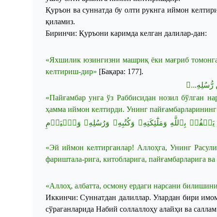
Қуръон ва суннатда бу олти рукнга иймон келтир
қиламиз.
Биринчи: Қуръони каримда келган далилар
-
дан:
«
Яхшилик
юзингизни
машриқ
ёки
мағриб
томонг
келтириш
-
дир
»
[
Бақара
: 177]
.
﴿ِن رُّسُلِهِ
«
Пайғамбар
унга
ўз
Раббисидан
нозил
бўлган
на
ҳамма
иймон
келтирди
.
Унинг
п
айғамбарларининг
﴿َكۡفُرۡ بِٱللَّهِ وَمَلَٰٓئِكَتِهِۦ وَكُتُبِهِۦ وَرُسُلِهِۦ وَٱلۡيَوۡمِ
«
Эй
иймон
келтирганлар
!
Аллоҳга
,
Унинг
Расули
фариштала
-
рига
,
китобларига
,
п
айғамбарларига
ва
«
Аллоҳ
,
албатта
,
осмону
ердаги
нарсани
билишин
Иккинчи
:
Суннатдан
далиллар
.
Улардан
бири
имо
сўраганларида
Набий
соллаллоҳу
алайҳи
ва
саллам