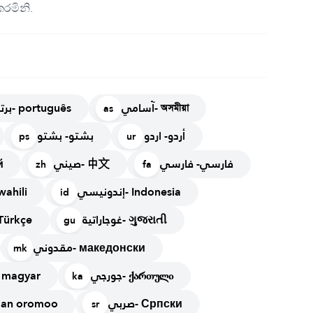
රමිනි.
آسامي- অসমীয়া
برتغالي- português
as
أردو- اردو
بشتو- بشتو
ps
ur
فارسي- فارسي
صيني- 中文
й
zh
fa
إندونيسي- Indonesia
 Kiswahili
id
غوجاراتية- ગુજરાતી
تر- Türkçe
gu
مقدوني- македонски
mk
جورجي- ქართული
هنجاري مجر- magyar
ka
صربي- Српски
أ- afaan oromoo
sr