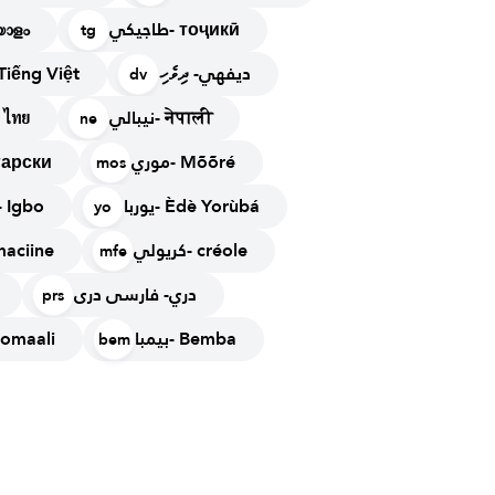
طاجيكي- тоҷикӣ
 മലയാളം
tg
ديفهي- ދިވެހި
فيتنا- Tiếng Việt
dv
نيبالي- नेपाली
تايلن- ไทย
ne
موري- Mõõré
български
mos
يوربا- Èdè Yorùbá
إيجبو- Igbo
yo
كريولي- créole
Zarmaciine
mfe
دري- فارسی دری
prs
بيمبا- Bemba
ص- Soomaali
bem