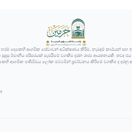
වූ හරම් දෙකෙහි ආගමික සේවාවන් අධීක්ෂණය කිරීම, නැමඳුම් කාර්‍යයන් සහ
 සුදුසු ඊමානීය පරිසරයක් සැපයීමේ වගකීම දරන රාජ්‍ය ආයතනයකි. තවද එය
කෙහි ආගමික පණිවිඩය ලෝක මට්ටමින් ප්‍රවර්ධනය කිරීමේ වගකීම ද දරනු 
න්