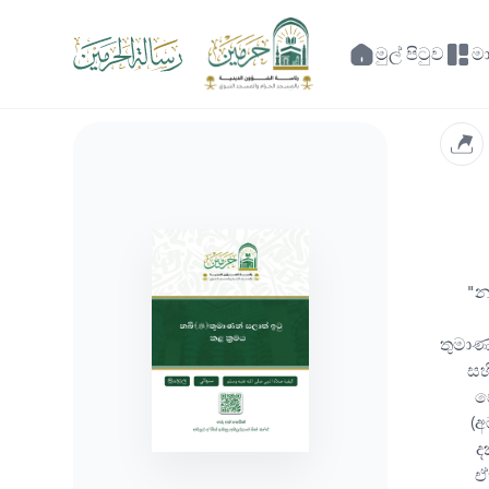
මුල් පිටුව
ම
"න
තුමාණ
සහ
ප
(අ
ද
ඒ