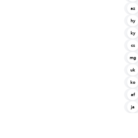
az
hy
ky
cs
mg
uk
ko
af
ja