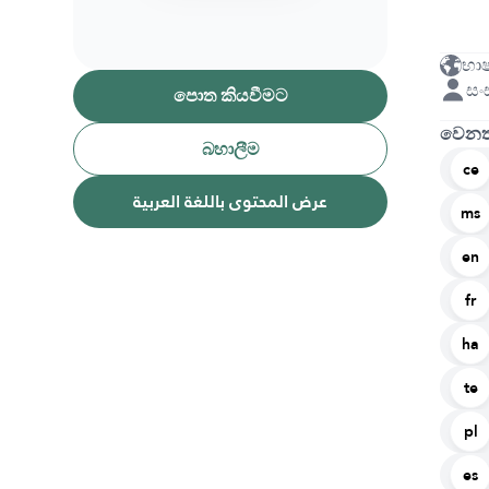
භා
සං
පොත කියවීමට
වෙනත
බහාලීම
ce
عرض المحتوى باللغة العربية
ms
en
fr
ha
te
pl
es