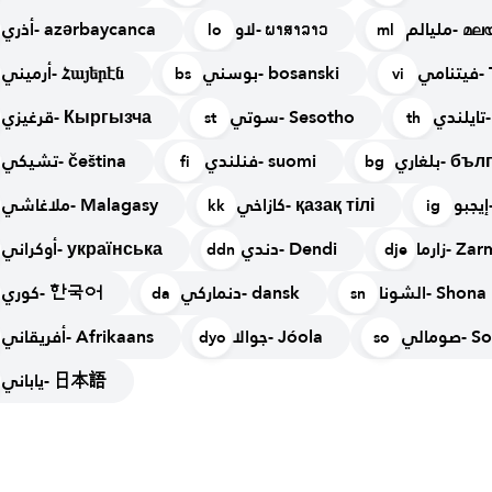
مليالم-
لاو- ພາສາລາວ
أذري- azərbaycanca
lo
ml
مي
بوسني- bosanski
أرميني- Հայերէն
bs
vi
دي
سوتي- Sesotho
قرغيزي- Кыргызча
st
th
بلغاري- 
فنلندي- suomi
تشيكي- čeština
fi
bg
كازاخي- қазақ тілі
ملاغاشي- Malagasy
kk
ig
زارما- 
دندي- Dendi
أوكراني- українська
ddn
dje
الشونا- Shona
دنماركي- dansk
كوري- 한국어
da
sn
ومالي
جوالا- Jóola
أفريقاني- Afrikaans
dyo
so
ياباني- 日本語