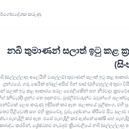
ාර්ගෝපදේශක කරුණු
නබි තුමාණන් සලාත් ඉටු කළ ක්
(සි
බි (සල්ලල්ලාහු අලෙයිහි වසල්ලම්) තුමාණන් සලාත් ඉටු කළ ආකා
ග්‍රන්ථයේ, ගරු ෂෙයික් අබ්දුල්-අසීස් බින් බාස් (රහිමහුල්ලා) තුමා වි
න් සලාත් ඉටු කළ ආකාරය සරල ශෛලියකින් සහ නිරවද්‍ය ක්‍රමවේද
ිහ් (නිවැරදි) ග්‍රන්ථ මත පදනම්ව, මුස්ලිම්වරුන්ට ඔවුන්ගේ සලාත්ව
ෙන්වීමක් ලෙස කරුණු ඉදිරිපත් කර ඇත. සලාතයේ මූලිකාංග, එහි ස
මතර පිළිවෙත්) සහ එහි ක්‍රමවේද, වුළූ දෝවනය කිරීමේ සිට සලාම්
ක්වා පැහැදිලි කර ඇත. එසේ පැහැදිලි කර ඇත්තේ සාක්ෂි සහ පැහැදිලි
කාබද්ධ කරමින්, ශ්‍රේෂ්ඨතම නැමදුම් ක්‍රියාවලියේ නබි (සල්ලල්ලාහු 