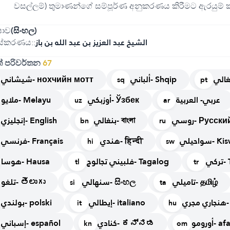
වසල්ලම්) තුමාණන්ගේ සම්පූර්ණ අනුකරණය කිරීමට ඇරයුම් ක
ෂාව
(සිංහල)
ස්කරණය::
الشيخ عبد العزيز بن عبد الله بن باز
් පරිවර්තන
67
ألباني- Shqip
شيشاني- нохчийн мотт
sq
pt
عربي- العربية
أوزبكي- Ўзбек
ملايو- Melayu
uz
ar
روسي- Русски
بنغالي- বাংলা
إنجليزي- English
bn
ru
سواحيلي-
هندي- हिन्दी
فرنسي- Français
hi
sw
كي
فلبيني تجالوج- Tagalog
هوسا- Hausa
tl
tr
تاميلي- தமிழ்
سنهالي- සිංහල
تلغو- తెలుగు
si
ta
ي
إيطالي- italiano
بولندي- polski
it
hu
ورومو
كنادي- ಕನ್ನಡ
إسباني- español
kn
om