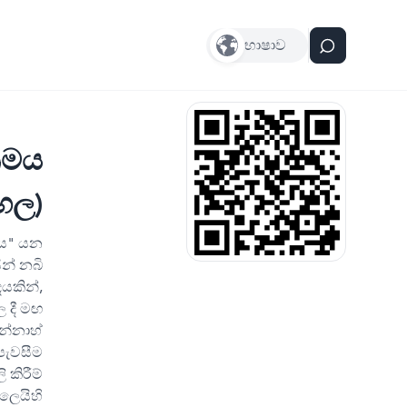
භාෂාව
‍රමය
ංහල)
රය" යන
සින් නබි
යකින්,
ල දී මඟ
ුන්නාහ්
 පැවසීම
 කිරීම්
අලෙයිහි