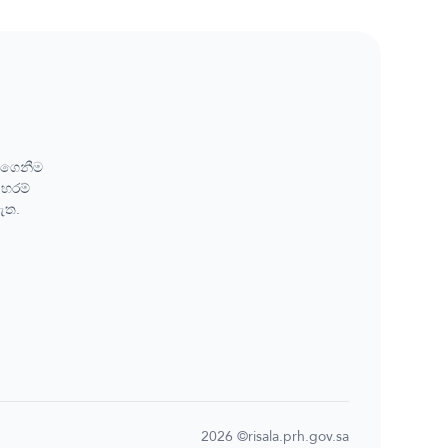
 ඉගෙනීම
 හරම්
ඇත.
2026
©risala.prh.gov.sa