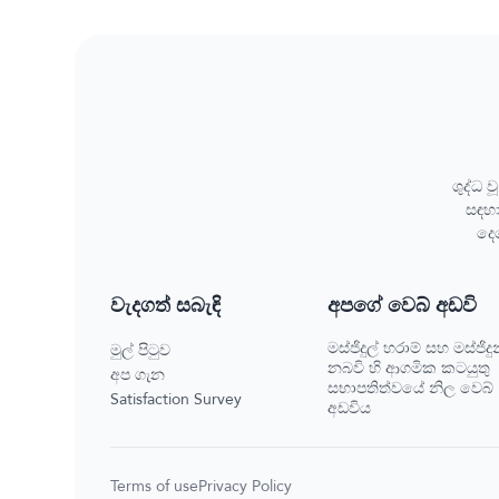
ශුද්ධ 
සඳහා
දෙ
වැදගත් සබැඳි
අපගේ වෙබ් අඩවි
මස්ජිදුල් හරාම් සහ මස්ජිදු
මුල් පිටුව
නබවි හි ආගමික කටයුතු
අප ගැන
සභාපතිත්වයේ නිල වෙබ්
Satisfaction Survey
අඩවිය
Terms of use
Privacy Policy