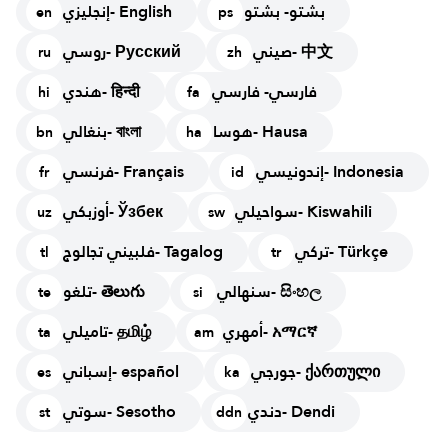
بشتو- بشتو
إنجليزي- English
en
ps
صيني- 中文
روسي- Русский
ru
zh
فارسي- فارسي
هندي- हिन्दी
hi
fa
هوسا- Hausa
بنغالي- বাংলা
bn
ha
إندونيسي- Indonesia
فرنسي- Français
fr
id
سواحيلي- Kiswahili
أوزبكي- Ўзбек
uz
sw
تركي- Türkçe
فلبيني تجالوج- Tagalog
tl
tr
سنهالي- සිංහල
تلغو- తెలుగు
te
si
أمهري- አማርኛ
تاميلي- தமிழ்
ta
am
جورجي- ქართული
إسباني- español
es
ka
دندي- Dendi
سوتي- Sesotho
st
ddn