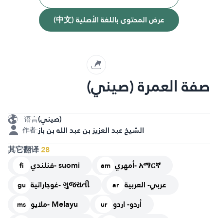
(中文) عرض المحتوى باللغة الأصلية
صفة العمرة (صيني)
(صيني)
语言
الشيخ عبد العزيز بن عبد الله بن باز
作者:
其它翻译
28
أمهري- አማርኛ
فنلندي- suomi
fi
am
عربي- العربية
غوجاراتية- ગુજરાતી
gu
ar
أردو- اردو
ملايو- Melayu
ms
ur