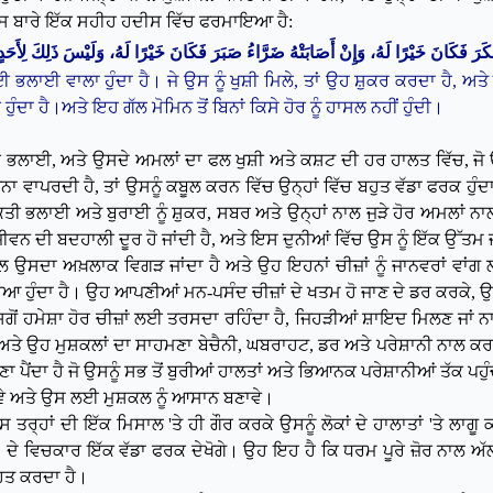
ਸਵਾਬ ਦੀ ਆਸ ਬੱਝਦੀ ਹੈ। ਜਿਵੇਂ ਕਿ ਨਬੀ ﷺ ਨੇ ਇਸ ਬਾਰੇ ਇੱਕ ਸਹੀਹ ਹਦੀਸ ਵਿੱਚ ਫਰਮਾਇਆ ਹੈ:
َكَرَ فَكَانَ خَيْرًا لَهُ، وَإِنْ أَصَابَتْهُ ضَرَّاءُ صَبَرَ فَكَانَ خَيْرًا لَهُ، وَلَيْسَ ذَلِكَ لِأَحَدٍ إِ
ਾਈ ਵਾਲਾ ਹੁੰਦਾ ਹੈ। ਜੇ ਉਸ ਨੂੰ ਖੁਸ਼ੀ ਮਿਲੇ, ਤਾਂ ਉਹ ਸ਼ੁਕਰ ਕਰਦਾ ਹੈ, ਅ
ਦਾ ਹੈ।ਅਤੇ ਇਹ ਗੱਲ ਮੋਮਿਨ ਤੋਂ ਬਿਨਾਂ ਕਿਸੇ ਹੋਰ ਨੂੰ ਹਾਸਲ ਨਹੀਂ ਹੁੰਦੀ।
ਦੀ
ਭਲਾਈ, ਅਤੇ ਉਸਦੇ ਅਮਲਾਂ ਦਾ ਫਲ ਖੁਸ਼ੀ ਅਤੇ ਕਸ਼ਟ ਦੀ ਹਰ ਹਾਲਤ ਵਿੱਚ, ਜੋ ਉਸ
ਘਟਨਾ ਵਾਪਰਦੀ ਹੈ, ਤਾਂ ਉਸਨੂੰ ਕਬੂਲ ਕਰਨ ਵਿੱਚ ਉਨ੍ਹਾਂ ਵਿੱਚ ਬਹੁਤ ਵੱਡਾ ਫਰਕ ਹੁ
ਿਅਕਤੀ ਭਲਾਈ ਅਤੇ ਬੁਰਾਈ ਨੂੰ ਸ਼ੁਕਰ, ਸਬਰ ਅਤੇ ਉਨ੍ਹਾਂ ਨਾਲ ਜੁੜੇ ਹੋਰ ਅਮਲਾਂ
ੇ ਜੀਵਨ ਦੀ ਬਦਹਾਲੀ ਦੂਰ ਹੋ ਜਾਂਦੀ ਹੈ, ਅਤੇ ਇਸ ਦੁਨੀਆਂ ਵਿੱਚ ਉਸ ਨੂੰ ਇੱਕ ਉੱਤਮ
ਸਦਾ ਅਖ਼ਲਾਕ ਵਿਗੜ ਜਾਂਦਾ ਹੈ ਅਤੇ ਉਹ ਇਹਨਾਂ ਚੀਜ਼ਾਂ ਨੂੰ ਜਾਨਵਰਾਂ ਵਾਂ
 ਹੁੰਦਾ ਹੈ। ਉਹ ਆਪਣੀਆਂ ਮਨ-ਪਸੰਦ ਚੀਜ਼ਾਂ ਦੇ ਖਤਮ ਹੋ ਜਾਣ ਦੇ ਡਰ ਕਰਕੇ, ਉਹਨ
 ਸਗੋਂ ਹਮੇਸ਼ਾ ਹੋਰ ਚੀਜ਼ਾਂ ਲਈ ਤਰਸਦਾ ਰਹਿੰਦਾ ਹੈ, ਜਿਹੜੀਆਂ ਸ਼ਾਇਦ ਮਿਲਣ ਜਾਂ
ਅਤੇ ਉਹ ਮੁਸ਼ਕਲਾਂ ਦਾ ਸਾਹਮਣਾ ਬੇਚੈਨੀ, ਘਬਰਾਹਟ, ਡਰ ਅਤੇ ਪਰੇਸ਼ਾਨੀ ਨਾਲ ਕਰਦਾ ਹ
ਾ ਪੈਂਦਾ ਹੈ ਜੋ ਉਸਨੂੰ ਸਭ ਤੋਂ ਬੁਰੀਆਂ ਹਾਲਤਾਂ ਅਤੇ ਭਿਆਨਕ ਪਰੇਸ਼ਾਨੀਆਂ ਤੱਕ ਪਹ
ਦੇਵੇ ਅਤੇ ਉਸ ਲਈ ਮੁਸ਼ਕਲ ਨੂੰ ਆਸਾਨ ਬਣਾਵੇ।
ਰ੍ਹਾਂ ਦੀ ਇੱਕ ਮਿਸਾਲ 'ਤੇ ਹੀ ਗੌਰ ਕਰਕੇ ਉਸਨੂੰ ਲੋਕਾਂ ਦੇ ਹਾਲਾਤਾਂ 'ਤੇ ਲਾਗੂ ਕ
 ਵਿਚਕਾਰ ਇੱਕ ਵੱਡਾ ਫਰਕ ਦੇਖੋਗੇ। ਉਹ ਇਹ ਹੈ ਕਿ ਧਰਮ ਪੂਰੇ ਜ਼ੋਰ ਨਾਲ ਅੱਲਾਹ
ਹਿਤ ਕਰਦਾ ਹੈ।