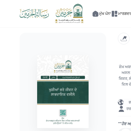
ਮੁੱਖ ਪੰਨਾ
ਮਾਰਗਦਰ
ਸ਼ੇਖ਼ ਅ
ਅਸਲ ਖ
ਜ਼ਿਕਰ, ਸ
ਦਿਲ ਦ
ਭ
ਰਚ
""ਹੋਰ ਅ