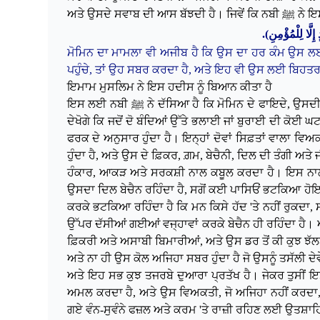
ਅਤੇ ਉਸਦੇ 
).
لَّا لِلْمُؤْمِنِ
ਮੋਮਿਨ ਦਾ ਮਾਮਲਾ ਵੀ ਅਜੀਬ ਹੈ ਕਿ ਉਸ ਦਾ ਹਰ ਕੰਮ ਉਸ ਲਈ ਭਲ
ਪਹੁੰਚੇ, ਤਾਂ ਉਹ ਸਬਰ ਕਰਦਾ ਹੈ, ਅਤੇ ਇਹ ਵੀ ਉਸ ਲਈ ਬਿਹਤਰ ਹੁੰ
ਇਮਾਮ ਮੁਸਲਿਮ ਨੇ ਇਸ ਹਦੀਸ ਨੂੰ ਬਿਆਨ ਕੀਤਾ ਹੈ
ਇਸ ਲਈ ਨਬੀ ﷺ ਨੇ ਦੱਸਿਆ ਹੈ ਕਿ ਮੋਮਿਨ ਦੇ ਫਾਇਦੇ, ਉਸ
ਦੇਖੋਗੇ ਕਿ ਜਦੋਂ ਦੋ ਬੰਦਿਆਂ ਉੱਤੇ ਭਲਾਈ ਜਾਂ ਬੁਰਾਈ ਦੀ ਕੋਈ 
ਫਰਕ ਦੇ ਅਨੁਸਾਰ ਹੁੰਦਾ ਹੈ। ਇਨ੍ਹਾਂ ਦੋਵਾਂ ਸਿਫ਼ਤਾਂ ਵਾਲਾ ਵ
ਹੁੰਦਾ ਹੈ, ਅਤੇ ਉਸ ਦੇ ਫ਼ਿਕਰ, ਗ਼ਮ, ਬੇਚੈਨੀ, ਦਿਲ ਦੀ ਤੰਗੀ ਅਤ
ਹੰਕਾਰ, ਆਕੜ ਅਤੇ ਸਰਕਸ਼ੀ ਨਾਲ ਕਬੂਲ ਕਰਦਾ ਹੈ। ਇਸ ਨਾਲ ਉ
ਉਸਦਾ ਦਿਲ ਬੇਚੈਨ ਰਹਿੰਦਾ ਹੈ, ਸਗੋਂ ਕਈ ਪਾਸਿਓਂ ਭਟਕਿਆ ਹੋਇਆ
ਕਰਕੇ ਭਟਕਿਆ ਰਹਿੰਦਾ ਹੈ ਕਿ ਮਨ ਕਿਸੇ ਹੱਦ 'ਤੇ ਨਹੀਂ ਰੁਕਦਾ,
ਉੱਪਰ ਦੱਸੀਆਂ ਗਈਆਂ ਵਜ੍ਹਾਵਾਂ
ਕਰਕੇ ਬੇਚੈਨ ਹੀ ਰਹਿੰਦਾ ਹੈ। 
ਫ਼ਿਕਰੀ ਅਤੇ ਅਸਾਬੀ ਬਿਮਾਰੀਆਂ, ਅਤੇ ਉਸ ਡਰ ਤੋਂ ਕੀ ਕੁਝ ਝੱਲਣ
ਅਤੇ ਨਾ ਹੀ ਉਸ ਕੋਲ ਅਜਿਹਾ ਸਬਰ ਹੁੰਦਾ ਹੈ ਜੋ ਉਸਨੂੰ ਤਸੱਲੀ 
ਅਤੇ ਇਹ ਸਭ ਕੁਝ ਤਜਰਬੇ ਦੁਆਰਾ ਪ੍ਰਤੱਖ ਹੈ। ਜੇਕਰ ਤੁਸੀਂ ਇਸ ਤ
ਅਮਲ ਕਰਦਾ ਹੈ, ਅਤੇ ਉਸ ਵਿਅਕਤੀ, ਜੋ ਅਜਿਹਾ ਨਹੀਂ ਕਰਦਾ, ਦੇ
ਗਏ ਵੰਨ-ਸੁਵੰਨੇ ਫਜ਼ਲ ਅਤੇ ਕਰਮ 'ਤੇ ਰਾਜ਼ੀ ਰਹਿਣ ਲਈ ਉਤਸ਼ਾ