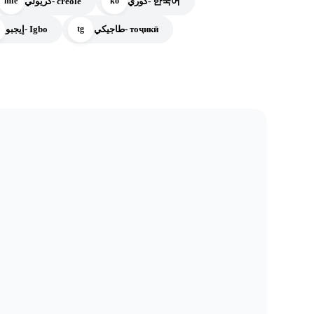
كوري- 한국어
كريولي- créole
mfe
ko
طاجيكي- тоҷикӣ
إيجبو- Igbo
tg