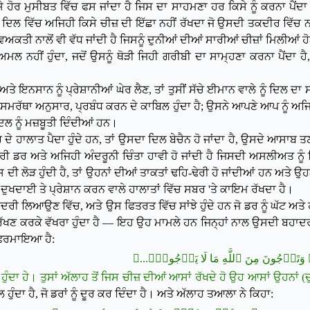
 ਹੋਰ ਮੁਸੀਬਤ ਵਿੱਚ ਫਸ ਜਾਂਦਾ ਹੈ ਜਿਸ ਦਾ ਸਾਹਮਣਾ ਹਰ ਕਿਸੇ ਨੂੰ ਕਰਨਾ ਪੈਂਦਾ
ਿਲ ਵਿੱਚ ਅਜਿਹੀ ਕਿਸੇ ਚੀਜ਼ ਦੀ ਇੱਛਾ ਨਹੀਂ ਰੱਖਦਾ ਜੋ ਉਸਦੀ ਤਕਦੀਰ ਵਿੱਚ ਨਹੀਂ
ਅਕਤੀ ਨਾਲੋਂ ਵੀ ਵੱਧ ਜਾਂਦੀ ਹੈ ਜਿਸਨੂੰ ਦੁਨੀਆਂ ਦੀਆਂ ਸਾਰੀਆਂ ਚੀਜ਼ਾਂ ਮਿਲੀਆਂ 
ਲ ਨਹੀਂ ਹੁੰਦਾ, ਜਦੋਂ ਉਸਨੂੰ ਥੋੜੀ ਜਿਹੀ ਗਰੀਬੀ ਦਾ ਸਾਮ੍ਹਣਾ ਕਰਨਾ ਪੈਂਦਾ ਹੈ,
ਣ ਅਤੇ ਇਨਸਾਨ ਨੂੰ ਪ੍ਰੇਸ਼ਾਨੀਆਂ ਘੇਰ ਲੈਣ, ਤਾਂ ਤੁਸੀਂ ਸੱਚੇ ਈਮਾਨ ਵਾਲੇ ਨੂੰ
ਸਮਰੱਥਾ ਅਨੁਸਾਰ, ਪ੍ਰਬੰਧ ਕਰਨ ਦੇ ਕਾਬਿਲ ਹੁੰਦਾ ਹੈ; ਉਸਨੇ ਆਪਣੇ ਆਪ ਨੂੰ ਅਜ
ਲ ਨੂੰ ਮਜ਼ਬੂਤੀ ਦਿੰਦੀਆਂ ਹਨ।
ਰ ਦੇ ਹਾਲਾਤ ਪੈਦਾ ਹੁੰਦੇ ਹਨ, ਤਾਂ ਉਸਦਾ ਦਿਲ ਬੇਚੈਨ ਹੋ ਜਾਂਦਾ ਹੈ, ਉਸਦੇ ਆਸਾਬ 
ਰੀ ਡਰ ਅਤੇ ਅਜਿਹੀ ਅੰਦਰੂਨੀ ਚਿੰਤਾ ਹਾਵੀ ਹੋ ਜਾਂਦੀ ਹੈ ਜਿਸਦੀ ਅਸਲੀਅਤ ਨ
ੀ ਲੋੜ ਹੁੰਦੀ ਹੈ, ਤਾਂ ਉਹਨਾਂ ਦੀਆਂ ਤਾਕਤਾਂ ਢਹਿ-ਢੇਰੀ ਹੋ ਜਾਂਦੀਆਂ ਹਨ ਅਤੇ
ਦੁਖਦਾਈ ਤੇ ਪ੍ਰੇਸ਼ਾਨ ਕਰਨ ਵਾਲੇ ਹਾਲਾਤਾਂ ਵਿੱਚ ਸਬਰ 'ਤੇ ਕਾਇਮ ਰੱਖਦਾ ਹੈ।
ਹਾਦਰੀ ਲਿਆਉਣ ਵਿੱਚ, ਅਤੇ ਉਸ ਫਿਤਰਤ ਵਿੱਚ ਸਾਂਝੇ ਹੁੰਦੇ ਹਨ ਜੋ ਡਰ ਨੂੰ ਘੱਟ
 ਰੱਖਣ ਕਰਕੇ ਵੱਖਰਾ ਹੁੰਦਾ ਹੈ — ਇਹ ਉਹ ਮਾਮਲੇ ਹਨ ਜਿਨ੍ਹਾਂ ਨਾਲ ਉਸਦੀ ਬਹਾਦਰ
ੇ ਫਰਮਾਇਆ ਹੈ:
﴿...َۖ وَتَرۡجُونَ مِنَ ٱللَّهِ مَا لَا يَرۡجُونَۗ
ਸ਼ਟ ਹੁੰਦਾ ਹੇ। ਤੁਸਾਂ ਅੱਲਾਹ ਤੋਂ ਜਿਸ ਚੀਜ਼ ਦੀਆਂ ਆਸਾਂ ਰੱਖਦੇ ਹੋ ਉਹ ਆਸਾਂ ਉਹਨਾਂ (ਦ
ਦਾ ਹੈ, ਜੋ ਡਰਾਂ ਨੂੰ ਦੂਰ ਕਰ ਦਿੰਦਾ ਹੈ। ਅਤੇ ਅੱਲਾਹ
ਤਆਲਾ ਨੇ ਕਿਹਾ: