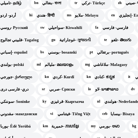
ني
تركي- Türkçe
بنغالي- বাংলা
تاميلي- தமிழ்
bn
tr
zh
نجليزي
ملايو- Melayu
هندي- हिन्दी
أردو- اردو
hi
ms
en
فارسي- فارسي
سواحيلي- Kiswahili
روسي- Русский
sw
fa
تلغو- తెలుగు
غوجاراتية- ગુજરાતી
فلبيني تجالوج- Tagalog
gu
te
برتغالي- português
بوسني- bosanski
إسباني- español
bs
pt
ملاغاشي- Malagasy
مليالم- മലയാളം
بولندي- polski
ml
mg
كنادي- ಕನ್ನಡ
كردي- Kurdî
جورجي- ქართული
ku
kn
it
لاو- ພາສາລາວ
صربي- Српски
دري- فارسی دری
sr
lo
dv
هولندي- Nederland
قرغيزي- Кыргызча
سوننكي- Soninke
ky
nl
بيسايا- Bisaya
فيتنامي- Tiếng Việt
مقدوني- македонски
vi
ceb
بورمي- ဗမာ
خميرية- ភាសាខ្មែរ
يوربا- Èdè Yorùbá
km
my
bg