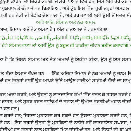
ਨ੍ਹਾਂ ਕਾਰਨਾਂ ਦਾ ਜ਼ਿਕਰ ਕਰਾਂਗਾ ਜੋ ਮੇਰੇ ਧਿਆਨ ਵਿੱਚ ਹਨ, ਜਿਸ ਲਈ ਹਰ ਕੋਈ ਕ
 ਇੱਕ ਖੁਸ਼ਹਾਲ ਤੇ ਚੰਗਾ ਜੀਵਨ ਬਿਤਾਇਆ, ਅਤੇ ਕੁੱਝ ਇਸ ਵਿੱਚ ਪੂਰੀ ਤਰ੍ਹਾਂ ਅਸਫ
 ਹੀ ਹਰ ਨੇਕੀ ਦੀ ਤੌਫ਼ੀਕ ਦੇਣ ਵਾਲਾ ਹੈ, ਅਤੇ ਹਰ ਭਲਾਈ ਲਈ ਉਸੀ ਤੋਂ ਮਦਦ ਮੰਗੀ
ਅਧਿਆਇ: ਈਮਾਨ ਅਤੇ ਨੇਕ ਅਮਲ
ੁਨਿਆਦ, ਇਮਾਨ ਅਤੇ ਨੇਕ ਅਮਲ ਹੈ। ਅੱਲਾਹ ਤਆਲਾ ਨੇ ਫਰਮਾਇਆ:
﴿َّهُۥ حَيَوٰةٗ طَيِّبَةٗۖ وَلَنَجۡزِيَنَّهُمۡ أَجۡرَهُم بِأَحۡسَنِ مَا كَانُواْ يَعۡمَلُونَ 97
 ਹੋਵੇ ਈਮਾਨ ਵਾਲਾ ਤਾਂ ਅਸੀਂ ਉਸ ਨੂੰ ਬਹੁਤ ਹੀ ਪਾਕੀਜ਼ਾ ਜੀਵਨ ਬਤੀਤ ਕਰਾਵਾਂਗੇ 
ਹੈ ਕਿ ਜਿਸਨੇ ਈਮਾਨ ਅਤੇ ਨੇਕ ਅਮਲਾਂ ਨੂੰ ਇਕੱਠਾ ਕੀਤਾ, ਉਸ ਨੂੰ ਇਸ ਸੰਸਾ
 'ਤੇ ਸੱਚਾ ਇਮਾਨ ਰੱਖਦੇ ਹਨ — ਇੱਕ ਅਜਿਹਾ ਇਮਾਨ ਜੋ ਨੇਕ ਅਮਲਾਂ ਨੂੰ ਜਨਮ ਦਿ
ਂ ਹਨ ਜਿਨ੍ਹਾਂ ਰਾਹੀਂ ਉਹ ਆਪਣੇ ਉੱਤੇ ਆਉਣ ਵਾਲੀਆਂ ਸਾਰੀਆਂ ਗੱਲਾਂ ਦਾ ਸਾਮ੍ਹ
ਤੇ ਸ਼ੁਕਰ ਅਦਾ ਕਰਕੇ, ਅਤੇ ਉਹਨਾਂ ਨੂੰ ਲਾਭਦਾਇਕ ਕੰਮਾਂ ਵਿੱਚ ਵਰਤ ਕੇ ਹਾਸਲ ਕਰਦ
ੀ ਚਾਹਤ, ਅਤੇ ਸ਼ੁਕਰ ਕਰਨ ਵਾਲਿਆਂ ਦੇ ਸਵਾਬ ਦੀ ਉਮੀਦ ਵਰਗੀਆਂ ਮਹਾਨ ਚੀਜ਼ਾਂ 
ਂ ਦਾ ਫਲ ਹਨ।
ਾ ਕਰਦੇ ਹਨ; ਜਿਸਦਾ ਮੁਕਾਬਲਾ ਕਰ ਸਕਦੇ ਹਨ ਉਸਦਾ ਮੁਕਾਬਲਾ ਕਰਦੇ ਹਨ, ਜਿਸ
ੇ ਹਨ। ਇਸ ਤਰ੍ਹਾਂ ਉਨ੍ਹਾਂ ਨੂੰ ਮੁਸ਼ਕਿਲਾਂ ਦੇ ਨਤੀਜੇ ਵਜੋਂ ਲਾਭਦਾਇਕ ਸੰਘਰਸ਼
ਆਂ ਹਨ ਜਿਨ੍ਹਾਂ ਨਾਲ ਮੁਸ਼ਕਿਲਾਂ ਮਿਟ ਜਾਂਦੀਆਂ ਹਨ, ਅਤੇ ਉਨ੍ਹਾਂ ਦੀ ਥਾਂ ਖੁਸ਼ੀ