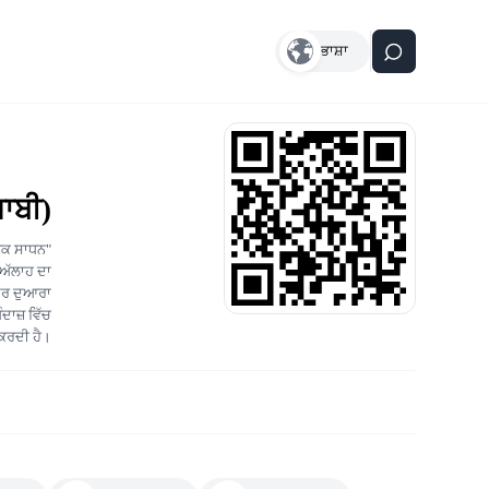
ਭਾਸ਼ਾ
ਜਾਬੀ)
ਇਕ ਸਾਧਨ"
 ਅੱਲਾਹ ਦਾ
ਕਦਰ ਦੁਆਰਾ
ੰਦਾਜ਼ ਵਿੱਚ
 ਕਰਦੀ ਹੈ।