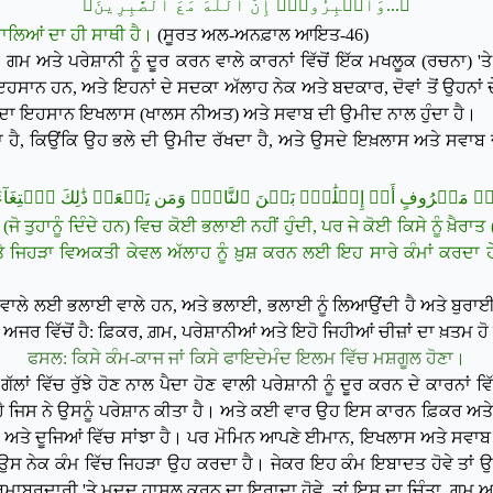
﴿...وَٱصۡبِرُوٓاْۚ إِنَّ ٱللَّهَ مَعَ ٱلصَّٰبِرِينَ﴾
ਵਾਲਿਆਂ ਦਾ ਹੀ ਸਾਥੀ ਹੈ।
(ਸੂਰਤ ਅਲ-ਅਨਫ਼ਾਲ ਆਇਤ-46)
 ਅਤੇ ਪਰੇਸ਼ਾਨੀ ਨੂੰ ਦੂਰ ਕਰਨ ਵਾਲੇ ਕਾਰਨਾਂ ਵਿੱਚੋਂ ਇੱਕ ਮਖਲੂਕ (ਰਚਨਾ) 
ਸਾਨ ਹਨ, ਅਤੇ ਇਹਨਾਂ ਦੇ ਸਦਕਾ ਅੱਲਾਹ ਨੇਕ ਅਤੇ ਬਦਕਾਰ, ਦੋਵਾਂ ਤੋਂ ਉਹਨਾਂ 
 ਉਸਦਾ ਇਹਸਾਨ ਇਖਲਾਸ (ਖਾਲਸ ਨੀਅਤ) ਅਤੇ ਸਵਾਬ ਦੀ ਉਮੀਦ ਨਾਲ ਹੁੰਦਾ ਹੈ।
ਿਉਂਕਿ ਉਹ ਭਲੇ ਦੀ ਉਮੀਦ ਰੱਖਦਾ ਹੈ, ਅਤੇ ਉਸਦੇ ਇਖ਼ਲਾਸ ਅਤੇ ਸਵਾਬ ਦੀ ਨ
قَةٍ أَوۡ مَعۡرُوفٍ أَوۡ إِصۡلَٰحِۭ بَيۡنَ ٱلنَّاسِۚ وَمَن يَفۡعَلۡ ذَٰلِكَ ٱبۡتِغَآءَ
ੋ ਤੁਹਾਨੂੰ ਦਿੰਦੇ ਹਨ) ਵਿਚ ਕੋਈ ਭਲਾਈ ਨਹੀਂ ਹੁੰਦੀ,
ਪਰ ਜੇ ਕੋਈ ਕਿਸੇ ਨੂੰ ਖ਼ੈਰਾਤ
ਜਿਹੜਾ ਵਿਅਕਤੀ ਕੇਵਲ ਅੱਲਾਹ ਨੂੰ ਖ਼ੁਸ਼ ਕਰਨ ਲਈ ਇਹ ਸਾਰੇ ਕੰਮਾਂ ਕਰਦਾ ਹੇ, 
ਲੇ ਲਈ ਭਲਾਈ ਵਾਲੇ ਹਨ, ਅਤੇ ਭਲਾਈ, ਭਲਾਈ ਨੂੰ ਲਿਆਉਂਦੀ ਹੈ ਅਤੇ ਬੁਰਾਈ ਨ
ਜਰ ਵਿੱਚੋਂ ਹੈ: ਫ਼ਿਕਰ, ਗ਼ਮ, ਪਰੇਸ਼ਾਨੀਆਂ ਅਤੇ ਇਹੋ ਜਿਹੀਆਂ ਚੀਜ਼ਾਂ ਦਾ ਖ਼ਤਮ ਹ
ਫਸਲ: ਕਿਸੇ ਕੰਮ-ਕਾਜ ਜਾਂ ਕਿਸੇ ਫਾਇਦੇਮੰਦ ਇਲਮ ਵਿੱਚ ਮਸ਼ਗੂਲ ਹੋਣਾ।
ਂ ਵਿੱਚ ਰੁੱਝੇ ਹੋਣ ਨਾਲ ਪੈਦਾ ਹੋਣ ਵਾਲੀ ਪਰੇਸ਼ਾਨੀ ਨੂੰ ਦੂਰ ਕਰਨ ਦੇ ਕਾਰਨਾਂ ਵਿ
ਹੈ ਜਿਸ ਨੇ ਉਸਨੂੰ ਪਰੇਸ਼ਾਨ ਕੀਤਾ ਹੈ। ਅਤੇ ਕਈ ਵਾਰ ਉਹ ਇਸ ਕਾਰਨ ਫ਼ਿਕਰ ਅਤੇ ਗ਼ਮ ਦ
ਨ ਅਤੇ ਦੂਜਿਆਂ ਵਿੱਚ ਸਾਂਝਾ ਹੈ। ਪਰ ਮੋਮਿਨ ਆਪਣੇ ਈਮਾਨ, ਇਖਲਾਸ ਅਤੇ ਸਵਾਬ 
, ਅਤੇ ਉਸ ਨੇਕ ਕੰਮ ਵਿੱਚ ਜਿਹੜਾ ਉਹ ਕਰਦਾ ਹੈ। ਜੇਕਰ ਇਹ ਕੰਮ ਇਬਾਦਤ ਹੋਵੇ ਤਾ
ਮਾਬਰਦਾਰੀ 'ਤੇ ਮਦਦ ਹਾਸਲ ਕਰਨ ਦਾ ਇਰਾਦਾ ਹੋਵੇ, ਤਾਂ ਇਸ ਦਾ ਚਿੰਤਾ, ਗਮ ਅਤੇ ਦ