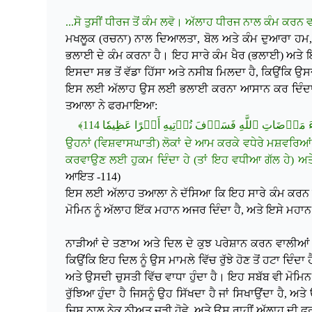
...ਸੋ ਤੁਸੀਂ ਧੀਰਜ ਤੋਂ ਕੰਮ ਲਵੋ। ਅੱਲਾਹ ਧੀਰਜ ਨਾਲ ਕੰਮ ਕਰਨ 
ਮਖਲੂਕ (ਰਚਨਾ) ਨਾਲ ਦਿਆਲਤਾ, ਬੋਲ ਅਤੇ ਕੰਮ ਦੁਆਰਾ ਹਮ, ਗਮ
ਭਲਾਈ ਦੇ ਕੰਮ ਕਰਨਾ ਹੈ। ਇਹ ਸਾਰੇ ਕੰਮ ਖੈਰ (ਭਲਾਈ) ਅਤੇ ਇਹ
ਇਸਦਾ ਸਭ ਤੋਂ ਵੱਡਾ ਹਿੱਸਾ ਅਤੇ ਨਸੀਬ ਮਿਲਦਾ ਹੈ, ਕਿਉਂਕਿ
ਇਸ ਲਈ ਅੱਲਾਹ ਉਸ ਲਈ ਭਲਾਈ ਕਰਨਾ ਆਸਾਨ ਕਰ ਦਿੰਦਾ ਹੈ, ਕ
ਤਆਲਾ ਨੇ ਫਰਮਾਇਆ:
﴿ مَرۡضَاتِ ٱللَّهِ فَسَوۡفَ نُؤۡتِيهِ أَجۡرًا عَظِيمٗا 114
ਉਹਨਾਂ (ਵਿਸ਼ਵਾਸਘਾਤੀ) ਲੋਕਾਂ ਦੇ ਆਮ ਕਰਕੇ ਵਧੇਰੇ ਮਸ਼ਵਰਿਆਂ (ਜ
ਕਰਵਾਉਣ ਲਈ ਹੁਕਮ ਦਿੰਦਾ ਹੇ (ਤਾਂ ਇਹ ਵਧੀਆ ਗੱਲ ਹੇ) ਅਤੇ 
ਆਇਤ -114)
ਇਸ ਲਈ ਅੱਲਾਹ ਤਆਲਾ ਨੇ ਦੱਸਿਆ ਕਿ ਇਹ ਸਾਰੇ ਕੰਮ ਕਰਨ ਵਾ
ਮੋਮਿਨ ਨੂੰ ਅੱਲਾਹ ਇੱਕ ਮਹਾਨ ਅਜਰ ਦਿੰਦਾ ਹੈ, ਅਤੇ ਇਸੇ ਮਹਾਨ ਅ
ਨਾੜੀਆਂ ਦੇ ਤਣਾਅ ਅਤੇ ਦਿਲ ਦੇ ਕੁਝ ਪਰੇਸ਼ਾਨ ਕਰਨ ਵਾਲੀਆਂ ਗੱਲਾ
ਕਿਉਂਕਿ ਇਹ ਦਿਲ ਨੂੰ ਉਸ ਮਾਮਲੇ ਵਿੱਚ ਰੁੱਝੇ ਹੋਣ ਤੋਂ ਹਟਾ ਦਿੰਦਾ 
ਅਤੇ ਉਸਦੀ ਚੁਸਤੀ ਵਿੱਚ ਵਾਧਾ ਹੁੰਦਾ ਹੈ। ਇਹ ਸਬੱਬ ਵੀ ਮੋਮਿ
ਰੁੱਝਿਆ ਹੁੰਦਾ ਹੈ ਜਿਸਨੂੰ ਉਹ ਸਿੱਖਦਾ ਹੈ ਜਾਂ ਸਿਖਾਉਂਦਾ ਹੈ
ਜਿਸ ਨਾਲ ਨੇਕ ਨੀਅਤ ਜੁੜੀ ਹੋਵੇ, ਅਤੇ ਉਸ ਰਾਹੀਂ ਅੱਲਾਹ ਦੀ ਫਰ