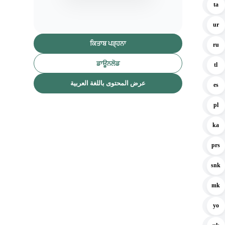
ta
ur
ਕਿਤਾਬ ਪੜ੍ਹਨਾ
ru
ਡਾਊਨਲੋਡ
tl
عرض المحتوى باللغة العربية
es
pl
ka
prs
snk
mk
yo