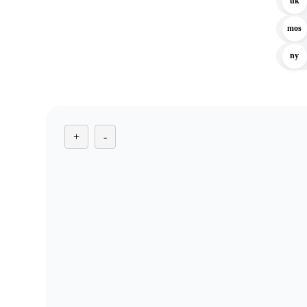
uk
mos
ny
+
-