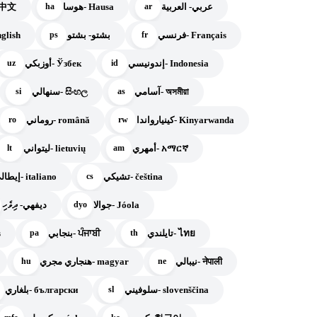
عربي- العربية
هوسا- Hausa
صي- 中文
ha
ar
فرنسي- Français
بشتو- بشتو
إ- English
ps
fr
إندونيسي- Indonesia
أوزبكي- Ўзбек
uz
id
آسامي- অসমীয়া
سنهالي- සිංහල
si
as
كينيارواندا- Kinyarwanda
روماني- română
ro
rw
أمهري- አማርኛ
ليتواني- lietuvių
lt
am
تشيكي- čeština
إيطالي- italiano
cs
جوالا- Jóola
ديفهي- ދިވެހި
dyo
تايلندي- ไทย
بنجابي- ਪੰਜਾਬੀ
s
pa
th
نيبالي- नेपाली
هنجاري مجري- magyar
hu
ne
سلوفيني- slovenščina
بلغاري- български
sl