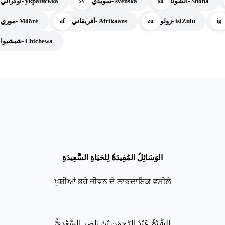
الشونا- Shona
سويدي- svenska
أوكراني- українська
sv
sn
زولو- isiZulu
أفريقاني- Afrikaans
موري- Mõõré
af
zu
ig
شيشيوا- Chichewa
الوَسَائِلُ المُفِيدَةُ لِلحَيَاةِ السَّعِيدَةِ
ਖੁਸ਼ੀਆਂ ਭਰੇ ਜੀਵਨ ਦੇ ਲਾਭਦਾਇਕ ਵਸੀਲੇ
الش
ي
خ
ع
ب
د
الر
حم
ن
ب
ن
ن
اص
ر
الس
ع
د
ي