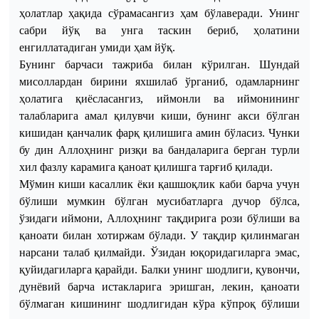
ҳолатлар
ҳақида
сўрамасангиз
ҳам
бўлаверади
.
Унинг
сабри
йўқ
ва
унга
таскин
бериб
,
ҳолатини
енгиллатадиган
умиди
ҳам
йўқ
.
Бунинг барчаси тажриба билан кўрилган. Шундай
мисоллардан бирини яхшилаб ўрганиб, одамларнинг
ҳолатига қиёсласангиз, иймонли ва иймонининг
талабларига амал қилувчи киши, бунинг акси бўлган
кишидан қанчалик фарқ қилишига амин бўласиз. Чунки
бу дин Аллоҳнинг ризқи ва бандаларига берган турли
хил фазлу карамига қаноат қилишга тарғиб қилади.
Мўмин киши касаллик ёки қашшоқлик каби барча учун
бўлиши мумкин бўлган мусибатларга дучор бўлса,
ўзидаги иймони, Аллоҳнинг тақдирига рози бўлиши ва
қаноати билан хотиржам бўлади. У тақдир қилинмаган
нарсани талаб қилмайди. Ўзидан юқоридагиларга эмас,
қуйидагиларга қарайди. Балки унинг шодлиги, қувончи,
дунёвий барча истакларига эришган, лекин, қаноати
бўлмаган кишининг шодлигидан кўра кўпроқ бўлиши