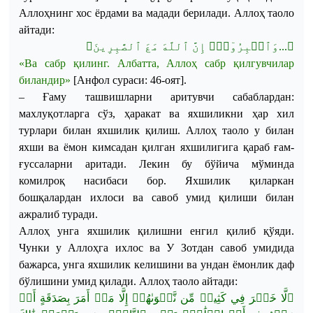
Аллоҳнинг
хос
ёрдами
ва
мадади
берилади
.
Аллоҳ
таоло
айтади
:
﴾
وَٱصۡبِرُوٓاْۚ إِنَّ ٱللَّهَ مَعَ ٱلصَّٰبِرِينَ
...
﴿
«
Ва
сабр
қилинг
.
Албатта
,
Аллоҳ
сабр
қилгувчилар
биландир
»
[
Анфол
сураси
: 46-оят]
.
–
Ғаму ташвишларни аритувчи сабаблардан:
махлуқотларга сўз, ҳаракат ва яхшиликни ҳар хил
турлари билан яхшилик қилиш.
Аллоҳ таоло у билан
яхши ва ёмон кимсадан қилган яхшилигига қараб ғам-
ғуссаларни аритади. Лекин бу
бўйича
мўминда
комилроқ насибаси бор. Яхшилик қиларкан
бошқалардан ихлоси ва савоб умид қилиши билан
ажралиб туради.
Аллоҳ унга яхшилик қилишни енгил қилиб қўяди.
Чунки у Аллоҳга ихлос ва У Зотдан савоб умидида
бажарса, унга яхшилик келишини ва ундан ёмонлик даф
бўлишини умид қилади.
Аллоҳ
таоло
айтади
:
أَوۡ
بِصَدَقَةٍ
أَمَرَ
مَنۡ
إِلَّا
نَّجۡوَىٰهُمۡ
مِّن
كَثِيرٖ
فِي
خَيۡرَ
لَّا
﴿