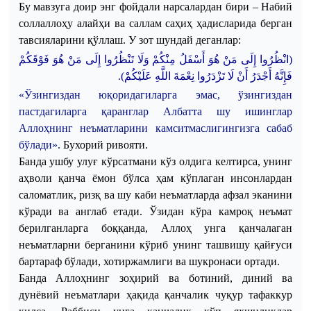
Бу мавзуга доир энг фойдали нарсалардан бири – Набий
соллаллоҳу алайҳи ва саллам саҳиҳ ҳадисларида берган
тавсияларини қўллаш.
У
зот
шундай
деганлар
:
(انْظُرُوا إِلَى مَن
هُوَ أَسْفَلُ مِنْكُمْ وَلَا تَنْظُرُوا إِلَى مَن
هُوَ فَوْقَكُمْ
.
فَإِنَّهُ أَجْدَرُ أَنْ لَا تَزْدَرُوا نِعْمَةَ اللَّهِ عَلَيْكُمْ)
«
Ўзингиздан
юқоридагиларга
эмас
,
ўзингиздан
пастдагиларга
қаранглар
Албатта
шу
ишинглар
Аллоҳнинг
неъматларини
камситмаслигингизга
сабаб
бўлади
»
.
Б
ухорий
ривояти
.
Банда
ушбу
улуғ
кўрсатмани
кўз
олдига
келтирса
,
унинг
аҳволи
қанча
ёмон
бўлса
ҳам
кўплаган
инсонлардан
саломатлик
,
ризқ
ва
шу
каби
неъматларда
афзал
эканини
кўради
ва
англаб
етади
.
Ўзидан
кўра
камроқ
неъмат
берилганларга
боққанда
,
Аллоҳ
унга
қанчалаган
неъматларни
берганини
кўриб
унинг
ташвишу
қайғуси
бартараф
бўлади
,
хотиржамлиги
ва
шукронаси
ортади
.
Банда
Аллоҳнинг
зоҳирий
ва
ботиний
,
диний
ва
дунёвий
неъматлари
ҳақида
қанчалик
чуқур
тафаккур