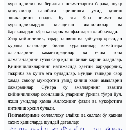
хурсандчилик
ва
берилган
неъматларига
барака
,
шукр
қилувчилар
савобига
эришишга
умид
қилиш
эшикларини
очади
.
Бу
эса
ўша
неъмат
ва
хурсандликлардан
келадиган
яхшиликлар
ва
баракалардан
кўра
каттароқ
манфаатларга
олиб
келади
.
Улар
қийинчилик
,
зарар
,
ташвиш
ва
қайғулар
орасидан
кураша
олганлари
билан
курашадилар
,
камайтирa
олганларини
камайтирадилар
ва
ечим
топа
олмаганларини
гўзал
сабр
қилиш
билан
қарши
оладилар
.
Қийинчиликларнинг
натижасида
ҳаётий
барқарорлик
,
тажриба
ва
кучга
эга
бўладилар
.
Бундан
ташқари
сабр
ҳамда
савобу
мукофотни
умид
қилиш
каби
амалларни
бажарадилар
.
Сўнгра
бу
амалларнинг
эвазига
қийинчиликлар
осонлашиб
,
уларнинг
ўрнига
тўғри
йўл
,
яхши
умидлар
ҳамда
Аллоҳнинг
фазли
ва
мукофотига
интилиш
ҳосил
бўлади
.
Пайғамбаримиз
соллаллоҳу
алайҳи
ва
саллам
бу
ҳақида
саҳих
ҳадисларда
шундай
деганлар
: