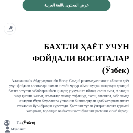
عرض المحتوى باللغة العربية
БАХТЛИ ҲАЁТ УЧУН
ФОЙДАЛИ ВОСИТАЛАР
(Ўзбек)
Аллома шайх Абдураҳмон ибн Носир Саъдий раҳимаҳуллоҳнинг «Бахтли ҳаёт
учун фойдали воситалар» номли китоби чуқур иймон нуқтаи назаридан ҳақиқий
бахтга элтувчи сабабларни баён қилади; у ўқувчига иймон, солиҳ амал, Аллоҳни
зикр қилиш, қаноат, неъматлар ҳақида тафаккур, эҳсон, таваккал, сабр ҳамда
ишларни тўғри баҳолаш ва ўлчовини билиш орқали қалб хотиржамлигига
етакловчи йўл-йўриқни кўрсатади. Ҳаётнинг турли ўзгаришларига қарамай
хотиржам, муътадил ва бахтли ҳаёт йўлининг расмини чизиб беради.
(Ўзбек)
Тил
Муаллиф: