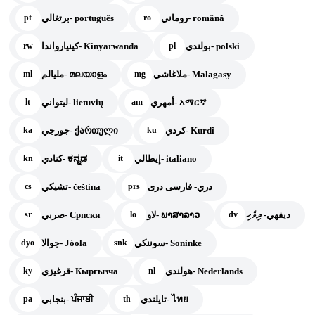
روماني- română
برتغالي- português
pt
ro
بولندي- polski
كينيارواندا- Kinyarwanda
rw
pl
ملاغاشي- Malagasy
مليالم- മലയാളം
ml
mg
أمهري- አማርኛ
ليتواني- lietuvių
lt
am
كردي- Kurdî
جورجي- ქართული
ka
ku
إيطالي- italiano
كنادي- ಕನ್ನಡ
kn
it
دري- فارسی دری
تشيكي- čeština
cs
prs
ديفهي- ދިވެހި
لاو- ພາສາລາວ
صربي- Српски
sr
lo
dv
سوننكي- Soninke
جوالا- Jóola
dyo
snk
هولندي- Nederlands
قرغيزي- Кыргызча
ky
nl
تايلندي- ไทย
بنجابي- ਪੰਜਾਬੀ
pa
th