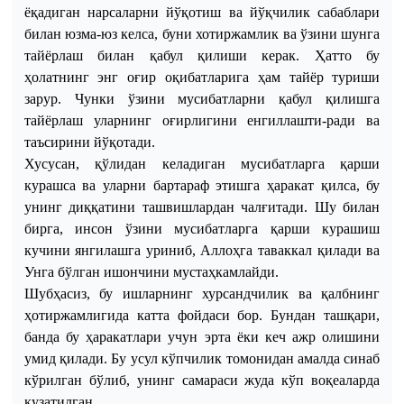
ёқадиган нарсаларни йўқотиш ва йўқчилик сабаблари
билан юзма-юз келса, буни хотиржамлик ва ўзини шунга
тайёрлаш билан қабул қилиши керак. Ҳатто бу
ҳолатнинг энг оғир оқибатларига ҳам тайёр туриши
зарур. Чунки ўзини мусибатларни қабул қилишга
тайёрлаш уларнинг оғирлигини енгиллашти
-
ради ва
таъсирини йўқотади.
Хусусан, қўлидан келадиган мусибатларга қарши
курашса ва уларни бартараф этишга ҳаракат қилса, бу
унинг диққатини ташвишлардан чалғитади. Шу билан
бирга, инсон ўзини мусибатларга қарши курашиш
кучини янгилашга уриниб, Аллоҳга таваккал қилади ва
Унга бўлган ишончини мустаҳкамлайди.
Шубҳасиз, бу ишларнинг хурсандчилик ва қалбнинг
ҳотиржамлигида катта фойдаси бор. Бундан ташқари,
банда бу ҳаракатлари учун эрта ёки кеч ажр олишини
умид қилади. Бу усул кўпчилик томонидан амалда синаб
кўрилган бўлиб, унинг самараси жуда кўп воқеаларда
кузатилган.