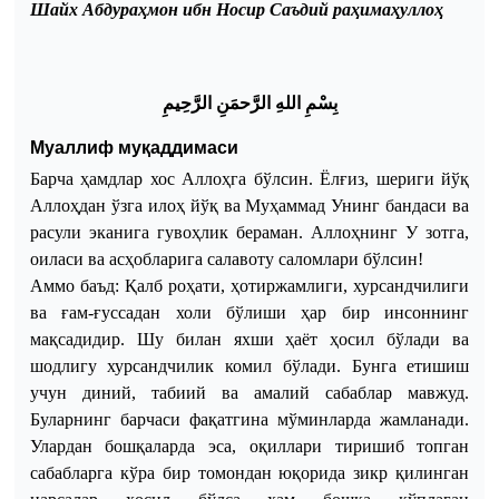
Шайх
Абдура
ҳ
мон
ибн
Носир
Саъдий
раҳимаҳуллоҳ
ب
س
م
الله
الر
حم
ن
الر
ح
يم
Муаллиф муқаддимаси
Барча ҳамдлар
хос Аллоҳга бўлсин. Ёлғиз, шериги йўқ
Аллоҳдан ўзга илоҳ йўқ ва Муҳаммад Унинг бандаси ва
расули эканига гувоҳлик бераман. Аллоҳнинг У зотга,
оиласи ва асҳобларига салавоту саломлари бўлсин!
Аммо баъд: Қалб роҳати, ҳотиржамлиги, хурсандчилиги
ва ғам-ғуссадан холи бўлиши ҳар бир инсоннинг
мақсадидир. Шу билан яхши ҳаёт ҳосил бўлади ва
шодлигу хурсандчилик комил бўлади. Бунга етишиш
учун диний, табиий ва амалий сабаблар мавжуд.
Буларнинг барчаси фақатгина мўминларда жамланади.
Улардан бошқаларда эса, оқиллари тиришиб топган
сабабларга кўра бир томондан юқорида зикр қилинган