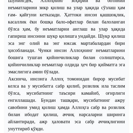
Шунингдек
,
Аллоҳнинг
зоҳирий
ва
ботиний
неъматларини
зикр
қилиш
ва
улар
ҳақида
сўзлаш
ҳам
ғам
-
қайғуни
кетказади
.
Ҳаттоки
инсон
қашшоқлик
,
касаллик
ёки
бошқа
бало-офатлар
билан
балоланган
бўлса
ҳам
,
бу
неъматларни
англаш
ва
улар
ҳақида
гапириш
инсонни
шукр
қилишга
ундайди
.
Шукр қилиш
эса энг олий ва энг юксак мартабалардан бири
ҳисобланади. Чунки инсон Аллоҳнинг неъматларини
бошига тушган қийинчиликлар билан солиштирса,
қийинчиликлар неъматлар олдида ҳеч бир қийматга эга
эмаслигига амин бўлади.
Аксинча, инсонга Аллоҳ томонидан бирор мусибат
келса ва у мусибатга сабр қилиб, розилик ила таслим
бўлса, мусибатнинг таъсири камайиб, оғирлиги
енгиллашади. Бундан ташқари, мусибатнинг ажру
савобини умид қилиш ҳамда Аллоҳга сабр ва розилик
билан ибодат қилиш, аччиқ нарсаларни ширинга
айлантиради, ажр ҳаловати эса сабр аччиқлигини
унуттириб қўяди.