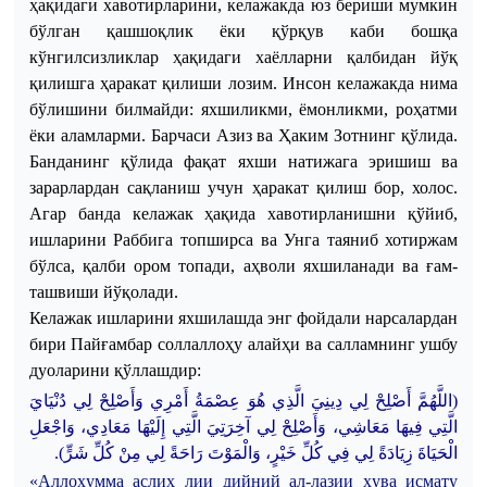
ҳақидаги хавотирларини, келажакда юз бериши мумкин
бўлган қашшоқлик ёки қўрқув каби бошқа
кўнгилсизликлар ҳақидаги хаёлларни қалбидан йўқ
қилишга ҳаракат қилиши лозим. Инсон келажакда нима
бўлишини билмайди: яхшиликми, ёмонликми, роҳатми
ёки аламларми. Барчаси Азиз ва Ҳаким Зотнинг қўлида.
Банданинг қўлида фақат яхши натижага эришиш ва
зарарлардан сақланиш учун ҳаракат қилиш бор, холос.
Агар банда келажак ҳақида хавотирланишни қўйиб,
ишларини Раббига топширса ва Унга таяниб хотиржам
бўлса, қалби ором топади, аҳволи яхшиланади ва ғам-
ташвиши йўқолади.
Келажак ишларини яхшилашда энг фойдали нарсалардан
бири Пайғамбар соллаллоҳу алайҳи ва салламнинг ушбу
дуоларини қўллашдир:
(اللَّهُمَّ أَصْلِحْ لِي دِينِي
الَّذِي هُوَ عِصْمَةُ أَمْرِي وَأَصْلِحْ لِي دُنْيَايَ
الَّتِي فِيهَا مَعَاشِي، وَأَصْلِحْ لِي آخِرَتِي
الَّتِي إِلَيْهَا مَعَادِي، وَاجْعَل
.
الْحَيَاةَ زِيَادَةً لِي فِي كُلِّ خَيْرٍ، وَالْمَوْتَ رَاحَةً لِي مِنْ كُلِّ شَرٍّ)
«
Аллоҳумма
аслиҳ
лии
дийний
ал-лазии
ҳува
исмату