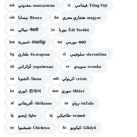
فيتنامي- Tiếng Việt
مقدوني- македонски
mk
vi
هنجاري مجري- magyar
بيسايا- Bisaya
ceb
hu
يوربا- Èdè Yorùbá
نيبالي- नेपाली
ne
yo
بورمي- ဗမာ
خميرية- ភាសាខ្មែរ
km
my
سلوفيني- slovenščina
بلغاري- български
bg
sl
سويدي- svenska
أوكراني- українська
uk
sv
كريولي- créole
الشونا- Shona
sn
mfe
موري- Mõõré
كوري- 한국어
ko
mos
زولو- isiZulu
أفريقاني- Afrikaans
af
zu
طاجيكي- тоҷикӣ
إيجبو- Igbo
ig
tg
كيكويو- Gĩkũyũ
شيشيوا- Chichewa
ny
ki