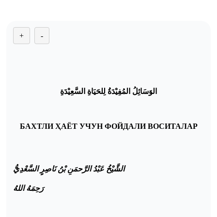
+
-
الو
س
ائ
ل
الم
ف
ي
د
ة
ل
لح
ي
اة
الس
ع
ي
د
ة
БАХТЛИ ҲАЁТ УЧУН ФОЙДАЛИ ВОСИТАЛАР
الش
ي
خ
ع
ب
د
الر
حم
ن
ب
ن
ن
اص
ر
الس
ع
د
ي
ر
ح
م
ه
الله