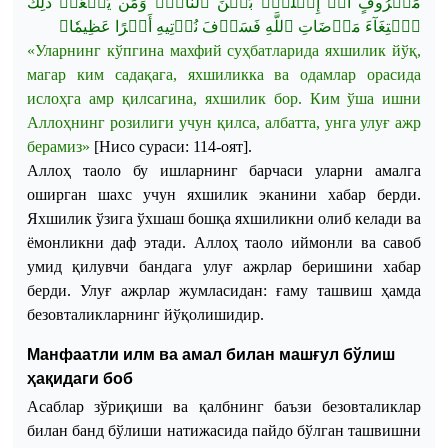
مَعۡرُوفٍ
أَوۡ
إِصۡلَٰحِۭ
بَيۡنَ
ٱلنَّاسِۚ
وَمَن
يَفۡعَلۡ
ذَٰلِكَ
﴾
عَظِيمٗا
أَجۡرًا
نُؤۡتِيهِ
فَسَوۡفَ
ٱللَّهِ
مَرۡضَاتِ
ٱبۡتِغَآءَ
«
Уларнинг
кўпгина
махфий
суҳбатларида
яхшилик
йўқ
,
магар
ким
садақага
,
яхшиликка
ва
одамлар
орасида
ислоҳга
амр
қилсагина
,
яхшилик
бор
.
Ким
ўша
ишни
Аллоҳнинг
розилиги
учун
қилса
,
албатта
,
унга
улуғ
ажр
берамиз
»
[
Нисо
сураси
: 114-оят].
Аллоҳ
таоло
бу
ишларнинг
барчаси
уларни
амалга
оширган
шахс
учун
яхшилик
эканини
хабар
берди
.
Яхшилик
ўзига
ўхшаш
бошқа
яхшиликни
олиб
келади
ва
ёмонликни
даф
этади
.
Аллоҳ
таоло
иймонли
ва
савоб
умид
қилувчи
бандага
улуғ
ажрлар
беришини
хабар
берди
.
Улуғ
ажрлар
жумласидан
:
ғаму
ташвиш
ҳамда
безовталикларнинг
йўқолишидир
.
Манфаатли илм ва амал билан машғул бўлиш
ҳақидаги боб
Асаблар зўриқиши ва қалбнинг баъзи безовталиклар
билан банд бўлиши натижасида пайдо бўлган ташвишни