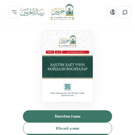
Китобни ўқиш
Юклаб олиш