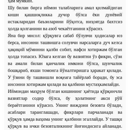
ҳам мумкин.
Шу билан бирга иймон талабларига амал қилмайдиган
киши қашшоқликка дучор бўлса ёки дунёвий
истакларидан баъзиларини йўқотса, ниҳоятда бахтсиз
ҳолда қолганини ва азоб чекаётганини кўрасиз.
Яна бир мисол: қўрқувга сабаб бўлувчи ҳодисалар юз
берса, инсонни ташвишга солувчи нарсаларга дуч келса
ҳақиқий мўминни қалби собит, нафси хотиржам бўлган
ҳолда топасиз. Юзага келган бу вазиятни ўз фикри, сўзи
ва амали билан қанчалик имкони бўлса, шунчалик
бошқариб, яхши томонга йўналтиришга ҳаракат қилади.
У ўзини бу ташвишли воқеага тайёрлаб боради, бу эса
инсонни хотиржам қилади ва қалбини мустаҳкамлайди.
Иймондан маҳрум бўлган киши
нинг ҳаётида
қўрқинчли
вазиятлар содир бўлса, бу ҳолатнинг акси рўй
бераётганини кўрасиз. Унинг виждони безовта бўлади,
асаблари таранглашади, фикрлари парчаланади ва
қўрқув ҳамда ваҳима унинг қалбини эгаллайди. У ташқи
қўрқув ва ички безовталикнинг йиғиндисига айланади.