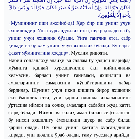
(عَجَبًا لِأَمْرِ المُؤْمِنِ، إِنَّ أَمْرَهُ كُلَّهُ خَيْرٌ، إِنْ أَصَابَتْهُ سَرَّاءُ شَكَرَ
فَكَانَ خَيْرًا لَهُ، وَإِنْ أَصَابَتْهُ ضَرَّاءُ صَبَرَ فَكَانَ خَيْرًا لَهُ وَلَيْسَ ذَلِكَ
.
لِأَحَدٍ إِلَّا لِلْمُؤْمِنِ)
«
Мўминнинг
иши
ажойиб-да
!
Ҳар
бир
иш
унинг
учун
яхшиликдир
.
Унга
хурсандчилик
етса
,
шукр
қилади
ва
бу
унинг
учун
яхшилик
бўлади
.
Унга
танглик
етса
,
сабр
қилади
ва
бу
ҳам
унинг
учун
яхшилик
бўлади
.
Бу
нарса
фақат
мўмингагина
хосдир
»
.
Муслим
ривояти
.
Набий
соллаллоҳу
алайҳи
ва
саллам
бу
ҳадиси
шарифда
мўминга
қандай
хурсандчилик
ёки
қийинчилик
келмасин
,
барчаси
унинг
ғанимаси
,
яхшилиги
ва
амалларининг
самарасини
кўпайтиришини
хабар
бердилар
.
Шунинг
учун
икки
кишига
бирор
яхшилик
ёки
ёмонлик
етса
,
уни
қарши
олишда
иккаласининг
ўртасида
иймон
ва
солиҳ
амаллари
сабабли
жуда
катта
фарқ
бўлади
.
Иймон
ва
солиҳ
амал
билан
сифатланган
бу
инсон
яхшилигу
ёмонликни
шукр
ва
сабр
билан
қарши
олади
.
Шу
онда
унинг
ҳаётига
хурсандчилик
киради
,
уни
шодлик
ўраб
олади
,
ғаму
ғуссалар
арийди
,