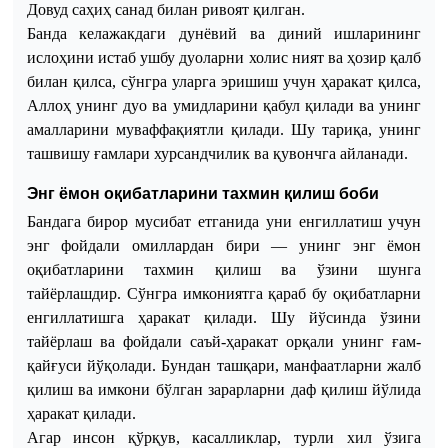
Довуд
саҳиҳ
санад
билан
ривоят
қилган
.
Банда
келажакдаги
дунёвий
ва
диний
ишларининг
ислоҳини
истаб
ушбу
дуоларни
холис
ният
ва
ҳозир
қалб
билан
қилса
,
сўнгра
уларга
эришиш
учун
ҳаракат
қилса
,
Аллоҳ
унинг
дуо
ва
умидларини
қабул
қилади
ва
унинг
амалларини
муваффақиятли
қилади
.
Шу
тариқа
,
унинг
ташвишу
ғамлари
хурсандчилик
ва
қувончга
айланади
.
Энг ёмон оқибатларини тахмин қилиш боби
Бандага бирор мусибат етганида уни енгиллатиш учун
энг фойдали омиллардан бири — унинг энг ёмон
оқибатларини тахмин қилиш ва ўзини шунга
тайёрлашдир. Сўнгра имкониятга қараб бу оқибатларни
енгиллатишга ҳаракат қилади. Шу йўсинда ўзини
тайёрлаш ва фойдали саъй-ҳаракат орқали унинг ғам-
қайғуси йўқолади. Бундан ташқари, манфаатларни жалб
қилиш ва имкони бўлган зарарларни даф қилиш йўлида
ҳаракат қилади.
Агар инсон қўрқув, касалликлар, турли хил ўзига