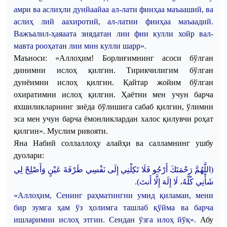
амри
ва
аслиҳли
дунйаайаа
ал-лати
фииҳаа
маъааший
,
ва
аслиҳ
лий
аахиротий
,
ал-
латии
фииҳаа
маъаадий
.
Важъалил
-
ҳаяаата
зиядатан
лии
фии
кулли
хойр
вал
-
мавта
рооҳатан
лии
мин
кулли
шарр
»
.
Маъноси
: «
Аллоҳим
!
Борлиғимнинг
асоси
бўлган
динимни
ислоҳ
қилгин
.
Тирикчилигим
бўлган
дунёимни
ислоҳ
қилгин
.
Қайтар
жойим
бўлган
охиратимни
ислоҳ
қилгин
.
Ҳаётни
мен
учун
барча
яхшиликларнинг
зиёда
бўлишига
сабаб
қилгин
,
ўлимни
эса
мен
учун
барча
ёмонликлардан
халос
қилувчи
роҳат
қилгин
»
.
Муслим
ривояти
.
Яна Набий соллаллоҳу алайҳи ва салламнинг ушбу
дуолари:
(اللَّهُمَّ رَحْمَتَكَ أَرْجُو فَلَا تَكِلْنِي إِلَى نَفْسِي طَرْفَةَ عَيْنٍ وَأَصْلِحْ لِي
.
شَأْنِي كُلَّهُ، لَا إِلَهَ إِلَّا أَنتَ)
«
Аллоҳим
,
Сенинг
раҳматингни
умид
қиламан
,
мени
бир
зумга
ҳам
ўз
ҳолимга
ташлаб
қўйма
ва
барча
ишларимни
ислоҳ
этгин
.
Сендан
ўзга
илоҳ
йўқ
»
.
Абу