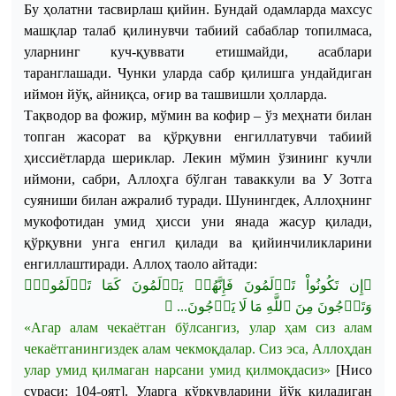
Бу ҳолатни тасвирлаш қийин. Бундай одамларда махсус
машқлар талаб қилинувчи табиий сабаблар топилмаса,
уларнинг куч-қуввати етишмайди, асаблари
таранглашади. Чунки уларда сабр қилишга ундайдиган
иймон йўқ, айниқса, оғир ва ташвишли ҳолларда.
Тақводор ва фожир, мўмин ва кофир – ўз меҳнати билан
топган жасорат ва қўрқувни енгиллатувчи табиий
ҳиссиётларда шериклар. Лекин мўмин ўзининг кучли
иймони, сабри, Аллоҳга бўлган таваккули ва У Зотга
суяниши билан ажралиб туради. Шунингдек, Аллоҳнинг
мукофотидан умид ҳисси уни янада жасур қилади,
қўрқувни унга енгил қилади ва қийинчиликларини
енгиллаштиради.
Аллоҳ
таоло
айтади
:
تَأۡلَمُونَۖ
كَمَا
يَأۡلَمُونَ
فَإِنَّهُمۡ
تَأۡلَمُونَ
تَكُونُواْ
إِن
﴿
﴾
...
يَرۡجُونَ
لَا
مَا
ٱللَّهِ
مِنَ
وَتَرۡجُونَ
«
Агар
алам
чекаётган
бўлсангиз
,
улар
ҳам
сиз
алам
чекаётганингиздек
алам
чекмоқдалар
.
Сиз
эса
,
Аллоҳдан
улар
умид
қилмаган
нарсани
умид
қилмоқдасиз
»
[
Нисо
сураси
: 104-оят]
.
Уларга
қўрқувларини
йўқ
қиладиган