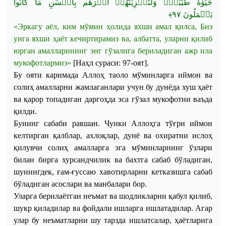
حَيَوٰةٗ
طَيِّبَةٗۖ
وَلَنَجۡزِيَنَّهُمۡ
أَجۡرَهُم
بِأَحۡسَنِ
مَا
كَانُواْ
﴾
٩٧
يَعۡمَلُونَ
«
Эркагу
аёл
,
ким
мўмин
ҳолида
яхши
амал
қилса
,
Биз
унга
яхши
ҳаёт
кечиртирамиз
ва
,
албатта
,
уларни
қилиб
юрган
амалларининг
энг
гўзалига
бериладиган
ажр
ила
мукофотлармиз
»
[
Наҳл
сураси
:
97-оят].
Бу
ояти
каримада
Аллоҳ
таоло
мўминларга
иймон
ва
солиҳ
амалларни
жамлаганлари
учун
бу
дунёда
хуш
ҳаёт
ва
қарор
топадиган
даргоҳда
эса
гўзал
мукофотни
ваъда
қилди
.
Бунинг
сабаби
равшан
.
Чунки
Аллоҳга
тўғри
иймон
келтирган
қалблар
,
ахлоқлар
,
дунё
ва
охиратни
ислоҳ
қилувчи
солиҳ
амалларга
эга
мўминларнинг
ўзлари
билан
бирга
хурсандчилик
ва
бахтга
сабаб
бўладиган
,
шунингдек
,
ғам-ғуссаю
хавотирларни
кетказишга
сабаб
бўладиган
асослари
ва
манбалари
бор
.
Уларга
берилаётган
неъмат
ва
шодликларни
қабул
қилиб
,
шукр
қиладилар
ва
фойдали
ишларга
ишлатадилар
.
Агар
улар
бу
неъматларни
шу
тарзда
ишлатсалар
,
ҳаётларига