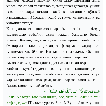
аксинча, Аллоҳга ишониб, Унинг фазлу карамини умид
қилса, сўз билан тасвирлаб бўлмайдиган даражада унинг
ғам-ташвишлари кетади, қалб ва тананинг кўплаб
касалликлари йўқолади. Қалб эса куч, хотиржамлик ва
қувончга тўлади.
Қанчадан-қанча шифохоналар ёмон хаёл ва бузуқ
тасаввурлар туфайли азият чеккан беморлар билан
тўлган! Қанчадан-қанча кучли одамларнинг қалбларига
бу нарсалар таъсир қилган, заиф одамлар ҳақида эса
гапирмаса ҳам бўлади. Қанчадан-қанча одамлар бунинг
натижасида ахмоқлик ёки ақлдан озишга учраган!
Аммо Аллоҳ ҳимоя қилган, ўз нафси билан курашишга,
қалбни кучайтирувчи ва унинг ташвишларини
кетказувчи фойдали сабабларни ҳосил қилиш учун
ҳаракат қилишга муваффақ қилганлар эса омон қолган.
Аллоҳ
таоло
шундай
дейди
:
﴾
...
وَمَن يَتَوَكَّلۡ عَلَى ٱللَّهِ فَهُوَ حَسۡبُهُۥٓ
...
﴿
«
Ким
Аллоҳга
таваккал
қилса
,
бас
,
унга
У
Зотнинг
Ўзи
кифоядир
...»
[Талоқ» сураси
:
3-оят]
.
Бу — Аллоҳ унинг