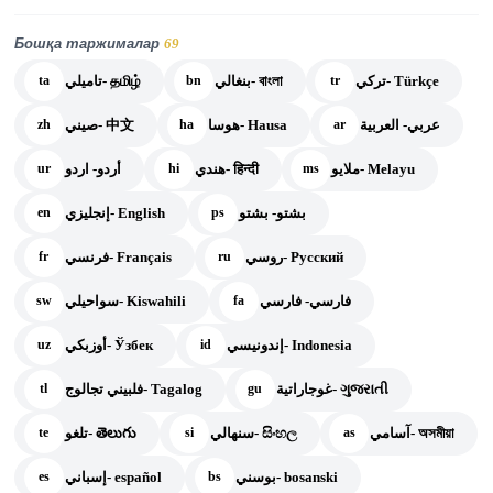
Бошқа таржималар
69
تركي- Türkçe
بنغالي- বাংলা
تاميلي- தமிழ்
ta
bn
tr
عربي- العربية
هوسا- Hausa
صيني- 中文
zh
ha
ar
ملايو- Melayu
هندي- हिन्दी
أردو- اردو
ur
hi
ms
بشتو- بشتو
إنجليزي- English
en
ps
روسي- Русский
فرنسي- Français
fr
ru
فارسي- فارسي
سواحيلي- Kiswahili
sw
fa
إندونيسي- Indonesia
أوزبكي- Ўзбек
uz
id
غوجاراتية- ગુજરાતી
فلبيني تجالوج- Tagalog
tl
gu
آسامي- অসমীয়া
سنهالي- සිංහල
تلغو- తెలుగు
te
si
as
بوسني- bosanski
إسباني- español
es
bs