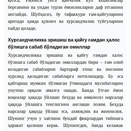
қилса
,
Раббиси
унга
қанчалик
кўп
яхшиликлар
берганини
ва
ундан
турли
ёмонликларни
даф
этганини
англайди
.
Шубҳасиз
,
бу
тафаккури
ғам
-
қайғуларини
аритади
ҳамда
қувонч
ва
хурсандчилик
туйғуларини
пайдо
қилади
.
Хурсандчиликка эришиш ва қайғу ғамдан ҳалос
бўлишга сабаб бўладиган омиллар
Хурсандчиликка эришиш ва қайғу ғамдан халос
бўлишга сабаб бўладиган омиллардан бири – ғам олиб
келадиган сабабларни бартараф этиш ва инсонни
хурсанд қиладиган сабабларга интилишдир. Бу эса
қайтариш мумкин бўлмаган ўтмишдаги мусибатларни
унутиш орқали амалга ошади. Банда ўтган ёмон
воқеалар ҳақида ўйлаши беҳуда ва имконсиз нарсалар
ҳақида ўйлашга тенглигини англаши лозим. Беҳуда
нарсалар ҳақида ўйлаш эса, ахмоқлик ва жиннилик.
Шунинг учун у хаёлини бундай фикрлардан тийишга
ҳаракат қилиши керак. Шунингдек, банда келажак