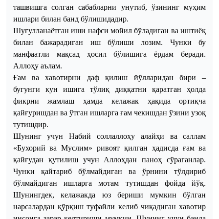
ташвишга солган сабабларни унутиб, ўзининг муҳим
ишлари билан банд бўлишидадир.
Шуғулланаётган иши нафси мойил бўладиган ва иштиёқ
билан бажарадиган иш бўлиши лозим. Чунки бу
манфаатли мақсад ҳосил бўлишига ёрдам беради.
Аллоҳу аълам.
Ғам ва хавотирни даф қилиш йўлларидан бири –
бугунги кун ишига тўлиқ диққатни қаратган ҳолда
фикрни жамлаш ҳамда келажак ҳақида ортиқча
қайғуришдан ва ўтган ишларга ғам чекишдан ўзини узоқ
тутишдир.
Шунинг учун Набий соллаллоҳу алайҳи ва саллам
«Бухорий ва Муслим» ривоят қилган ҳадисда ғам ва
қайғудан қутилиш учун Аллоҳдан паноҳ сўраганлар.
Чунки қайтариб бўлмайдиган ва ўрнини тўлдириб
бўлмайдиган ишларга мотам тутишдан фойда йўқ.
Шунингдек, келажакда юз бериши мумкин бўлган
нарсалардан қўрқиш туфайли келиб чиқадиган хавотир
инсонга зарар келтириши мумкин. Шунинг учун банда