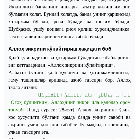
Иккинчиси банданинг ишларга таъсир қилиш имкони
бўлмаган ҳолат. Бундай ҳолатда, банда унинг қаршисида
хотиржам бўлади, рози бўлади ва таслим бўлади.
Шубҳасиз, ушбу қоидага риоя қилиш хурсандчиликка,
ғам ва ташвишларни кетишига сабаб бўлади.
Аллоҳ зикрини кўпайтириш ҳақидаги боб
Қалб қувонадиган ва ҳотиржам бўладиган сабабларнинг
энг катталаридан: «Аллоҳ зикрини кўпайтириш».
Албатта бунинг қалб қувончи ва ҳотиржамлилигида
ғаму ташвишлар аришида ажиб таъсири бор.
Аллоҳ
таоло
айтади
:
﴾
أَلَا بِذِكۡرِ ٱللَّهِ تَطۡمَئِنُّ ٱلۡقُلُوبُ
...
﴿
«
Огоҳ
бўлингким
,
Аллоҳнинг
зикри
ила
қалблар
ором
топур
!»
[
Раъд
сураси
: 28-оят]
.
Аллоҳ
зикрининг
ўзига
хос
хусусияти
бўлгани
ҳамда
банда
унинг
савоби
ва
ажрини
умид
қилгани
сабабли
бу
мақсадга
эришишда
улкан
таъсирга
эга
.