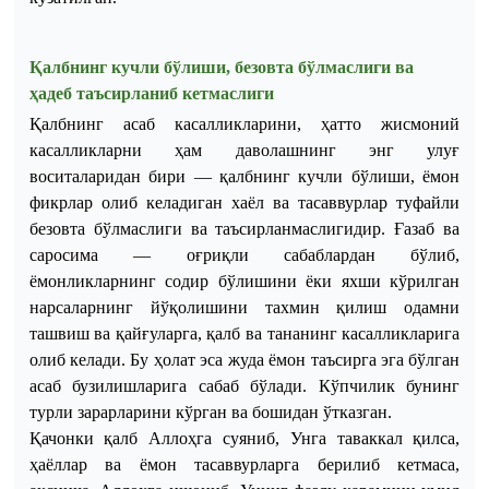
Қалбнинг кучли бўлиши, безовта бўлмаслиги ва
ҳа
деб
таъсирланиб кетмаслиги
Қалбнинг асаб касалликларини, ҳатто жисмоний
касалликларни ҳам даволашнинг энг улуғ
воситаларидан бири — қалбнинг кучли бўлиши, ёмон
фикрлар олиб келадиган хаёл ва тасаввурлар туфайли
безовта бўлмаслиги ва таъсирланмаслигидир.
Ғазаб ва
саросима — оғриқли сабаблардан бўлиб,
ёмонликларнинг содир бўлишини ёки яхши кўрилган
нарсаларнинг йўқолишини тахмин қилиш одамни
ташвиш ва қайғуларга, қалб ва тананинг касалликларига
олиб келади. Бу ҳолат эса жуда ёмон таъсирга эга бўлган
асаб бузилишларига сабаб бўлади. Кўпчилик бунинг
турли зарарларини кўрган ва бошидан ўтказган.
Қачонки қалб Аллоҳга суяниб, Унга таваккал қилса,
ҳаёллар ва ёмон тасаввурларга берилиб кетмаса,