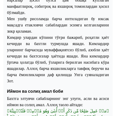
нарсалар ҳосил бўлса ҳам бошқа кўплаган
манфаатлироқ, собитроқ ва яхшироқ томонлардан ҳосил
бўлмайди.
Мен
ушбу рисоламда барча интиладиган бу юксак
мақсадга етакловчи сабаблардан эсимга келганларини
зикр қиламан.
Кимд
и
р улардан кўпини тўғри бажариб, роҳатли ҳаёт
кечирди ва бахтли турмушда яшади. Кимлард
и
р
уларнинг барчасида муваффақиятсиз бўлиб, азобли ҳаёт
кечирди ва бахтсизлар ҳаётида яшади. Яна кимлардир
ўртача ҳолатда бўлиб, ўзларига берилган насибага кўра
яшадилар. Аллоҳ барча яхшиликларга тавфиқ беручи ва
барча ёмонликларни даф қилишда Унга суяналадиган
Зот.
Иймон ва солиҳ амал боби
Бахтга элтувчи сабабларнинг энг улуғи, асли ва асоси
иймон ва солиҳ амал.
Аллоҳ
таоло
айтади
:
فَلَنُحۡيِيَنَّهُۥ
مُؤۡمِنٞ
وَهُوَ
أُنثَىٰ
أَوۡ
ذَكَرٍ
مِّن
صَٰلِحٗا
عَمِلَ
مَنۡ
﴿