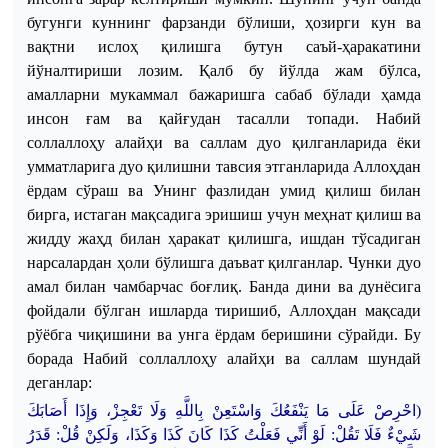
бугунги куннинг фарзанди бўлиши, ҳозирги кун ва
вақтни ислоҳ қилишга бутун саъй-ҳаракатини
йўналтириши лозим. Қалб бу йўлда жам бўлса,
амалларни мукаммал бажаришга сабаб бўлади ҳамда
инсон ғам ва қайғудан тасалли топади. Набий
соллаллоҳу алайҳи ва саллам дуо қилганларида ёки
умматларига дуо қилишни тавсия этганларида Аллоҳдан
ёрдам сўраш ва Унинг фазлидан умид қилиш билан
бирга, истаган мақсадига эришиш учун меҳнат қилиш ва
жидду жаҳд билан ҳаракат қилишга, ишдан тўсадиган
нарсалардан ҳоли бўлишга даъват қилганлар. Чунки дуо
амал билан чамбарчас боғлиқ. Банда дини ва дунёсига
фойдали бўлган ишларда тиришиб, Аллоҳдан мақсади
рўёбга чиқишини ва унга ёрдам беришини сўрайди.
Бу
борада
Набий
соллаллоҳу
алайҳи
ва
саллам
шундай
деганлар
:
(احْرِصْ عَلَى مَا يَنْفَعُكَ وَاس
تَعِنْ بِاللَّهِ وَلَا تَعْجِزْ، وَإِذَا أَصَابَكَ
شَيْءٌ فَلَا تَقُلْ: لَوْ أَنِّي فَعَلْتُ كَذَا كَانَ كَذَا وَكَذَا، وَلَكِنْ قُلْ: قَدَرُ