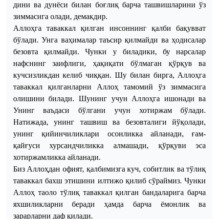
дини ва дунёси билан боғлиқ барча ташвишларини ўз
зиммасига олади, демакдир.
Аллоҳга таваккал қилган инсоннинг қалби бақувват
бўлади. Унга ваҳималар таъсир қилмайди ва ҳодисалар
безовта қилмайди. Чунки у биладики, бу нарсалар
нафснинг заифлиги, ҳақиқати бўлмаган қўрқув ва
кучсизликдан келиб чиққан. Шу билан бирга, Аллоҳга
таваккал қилганларни Аллоҳ тамомий ўз зиммасига
олишини билади. Шунинг учун Аллоҳга ишонади ва
Унинг ваъдаси бўлгани учун хотиржам бўлади.
Натижада, унинг ташвиш ва безовталиги йўқолади,
унинг қийинчиликлари осонликка айланади, ғам-
қайғуси хурсандчиликка алмашади, қўрқуви эса
хотиржамликка айланади.
Биз Аллоҳдан офият
,
қалбимизга куч, собитлик ва тўлиқ
таваккал бахш этишини илтижо
қилиб сўраймиз
. Чунки
Аллоҳ таоло тўлиқ таваккал қилган бандаларига барча
яхшиликларни беради ҳамда барча ёмонлик ва
зарарларни даф қилади.