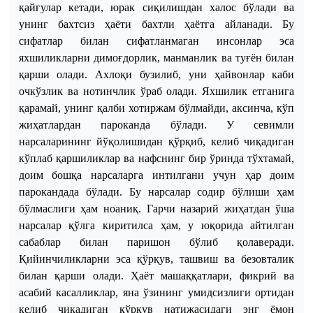
қайғулар
кетади
,
юрак
сиқилишдан
халос
бўлади
ва
унинг
бахтсиз
ҳаёти
бахтли
ҳаётга
айланади
.
Бу
сифатлар
билан
сифатланмаган
инсонлар
эса
яхшиликларни
димоғдорлик
,
манманлик
ва
туғён
билан
қарши
олади
.
Ахлоқи
бузилиб
,
уни
ҳайвонлар
каби
очкўзлик
ва
нотинчлик
ўраб
олади
.
Яхшилик
етганига
қарамай
,
унинг
қалби
хотиржам
бўлмайди
,
аксинча
,
кўп
жиҳатлардан
пароканда
бўлади
. У
севимли
нарсаларининг
йўқолишидан
қўрқиб
,
келиб
чиқадиган
кўплаб
қаршиликлар
ва
нафснинг
бир
ўринда
тўхтамай
,
доим
бошқа
нарсаларга
интилгани
учун
ҳар
доим
парокандада
бўлади
.
Бу
нарсалар
содир
бўлиши
ҳам
бўлмаслиги
ҳам
ноаниқ
.
Гарчи
назарий
жиҳатдан
ўша
нарсалар
қўлга
киритилса
ҳам
, у
юқорида
айтилган
сабаблар
билан
паришон
бўлиб
қолаверади
.
Қийинчиликларни
эса
қўрқув
,
ташвиш
ва
безовталик
билан
қарши
олади
.
Ҳаёт
машаққатлари
,
фикрий
ва
асабий
касалликлар
,
яна
ўзининг
умидсизлиги
ортидан
келиб
чиқадиган
қўрқув
натижасидаги
энг
ёмон