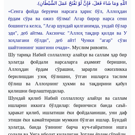
.
اللَّهِ وَمَا شَاءَ فَعَلَ، فَإِنَّ لَوْ تَفْتَحُ عَمَلَ الشَّيْطَانِ)
«
Сенга
фойда
берувчи
нарсага
ҳарис
бўл
,
Аллоҳдан
ёрдам
сўра
ва
ожиз
бўлма
!
Агар
бирор
нарса
сени
бошингга
келса
, "
Агар
шундай
қилганимда
,
ундай
бўлар
эди
",
деб
айтма
.
Аксинча: "Аллоҳ тақдир қилди ва У
хоҳлагани бўлди", деб айт! Чунки "агар" сўзи
шайтоннинг эшигини очади»
.
Муслим ривояти.
Шу тариқа Набий соллаллоҳу алайҳи ва саллам ҳар бир
ҳолатда фойдали нарсаларга аҳамият беришни,
Аллоҳдан ёрдам сўрашни, зарарли ожизликка
берилишдан узоқ бўлишни, ўтган ишларга таслим
бўлиш ва Аллоҳнинг ҳукми ва тақдирини қабул
қилишни бирлаштирдилар.
Шундай қилиб Набий соллаллоҳу алайҳи ва саллам
ишларни иккига бўлдилар: биринчиси банда саъй-
ҳаракат қилиб,
ишлати
ши ёки фойдаланиши, уни даф
этиши ёки камайтириши мумкин бўлган ишлар. Бундай
ҳолатда, банда ўзининг барча куч-ғайратини ишга
солади ва Унга ибодат қиладиган Зотдан ёрдам сўрайди.