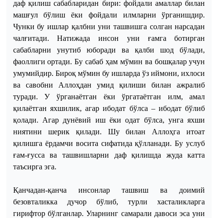
даф қилиш сабабларидан бири: фойдали амаллар билан
машғул бўлиш ёки фойдали илмларни ўрганишдир.
Чунки бу ишлар қалбни уни ташвишга солган нарсадан
чалғитади. Натижада инсон уни ғамга ботирган
сабабларни унутиб юборади ва қалби шод бўлади,
фаоллиги ортади. Бу сабаб ҳам мўмин ва бошқалар учун
умумийдир. Бироқ мўмин бу ишларда ўз иймони, ихлоси
ва савобни Аллоҳдан умид қилиши билан ажралиб
туради. У ўрганаётган ёки ўргатаётган илм, амал
қилаётган яхшилик, агар ибодат бўлса – ибодат бўлиб
қолади. Агар дунёвий иш ёки одат бўлса, унга яхши
ниятини шерик қилади. Шу билан Аллоҳга итоат
қилишга ёрдамчи восита сифатида қўлланади. Бу услуб
ғам-ғусса ва ташвишларни даф қилишда жуда катта
таъсирга эга.
Қанчадан-қанча инсонлар ташвиш ва доимий
безовталикка дучор бўлиб, турли хасталикларга
гирифтор бўлганлар. Уларнинг самарали давоси эса уни