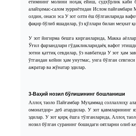
етимнинг молини ноҳақ ейиш, судхўрлик каби 
алайҳимас
-
салом зурриётидан Ислом пайғамбари М
олдин, онаси эса
У
зот олти ёш бўлганларида вафо
фақир бўлиб яшадилар, ўз қўллари билан меҳнат қ
У зот йигирма бешга кирганларида, Макка аёлла
Ўғил фарзандлари гўдакликларидаёқ вафот этишд
зотни қаттиқ севдилар, ўз навбатида
У
зот ҳам за
ўтгандан кейин ҳам унутмас, унга бўлган севгиси
ажратар ва жўнатар эдилар.
3-Ваҳий нозил бўлишининг бошланиши
Аллоҳ таоло Пайғамбар Муҳаммад соллаллоҳу ала
омонатдор» деб атардилар. У зот қавмларининг 
эдилар. У зот қирқ ёшга тўлганларида, Аллоҳ тао
нозил бўлган суранинг бошидаги оятларни олиб к