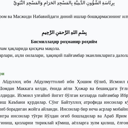
بِرِئَاسَةِ الشُّؤُونِ الدِّينِيَّةِ
بِالمَسْجِدِ الحَرَامِ
وَالمَسْجِدِ
النَّبَوِيِّ
ром ва Масжиди Набавийдаги диний ишлар бошқармасининг ил
ب
س
م
الله
الر
حم
ن
الر
ح
يم
Бисмиллаҳир роҳманир роҳийм
лам
ҳақларида
қисқача
мақола
.
арлари
,
аҳли
оилалари
,
ҳақиқий
пайғамбар
эканликларига
далол
ри
Абдуллоҳ ибн Абдулмуттолиб ибн Ҳошим бўлиб, Исмоил иб
омдан Маккага келди, ёнида аёли Ҳожар ва бешикдаги ўғл
олдирди. Исмоил улғайиб йигит бўлган кезларда пайғамбар Ибр
ш Каъбани қурдилар. Сўнг Байтуллоҳ атрофида инсонлар к
либ борадиган жойга айланди. Инсонлар бир неча асрлар мобай
ўнгра инсонлар тўғри йўлдан оғиб бошладилар ва Араб Яри
иғиниш, қизларни тириклай кўмиш, аёлларга зулм қилиш, ёлғо