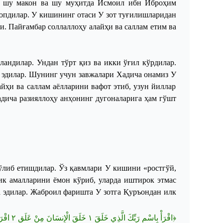
 шу макон ва шу муҳитда Исмоил ибн Иброҳим
топдилар.
У кишининг отаси
У
зот туғилишларидан
и. Пайғамбар соллаллоҳу алайҳи ва саллам етим
ва
андилар. Ундан тўрт қиз ва икки ўғил кўрдилар.
л эдилар. Шунинг учун завжалари Хадича онамиз
У
йҳи ва саллам аёлларини вафот этиб, узун йиллар
Хадича разияллоҳу анҳонинг дугоналарига ҳам гўшт
бўлиб етишдилар. Ўз қавмлари
У
кишини «ростгўй,
ик амалларини ёмон кўриб, уларда иштирок этмас
 эдилар. Жаброил фаришта
У
зотга Қуръондан илк
اقْرَأْ
٢
خَلَقَ الْإِنسَانَ مِنْ عَلَقٍ
١
اقْرَأْ بِاسْمِ رَبِّكَ الَّذِي خَلَقَ
﴿