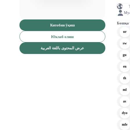
Му
Бошқа
Китобни ўқиш
ur
Юклаб олиш
sw
عرض المحتوى باللغة العربية
gu
en
th
ml
as
dyo
mfe