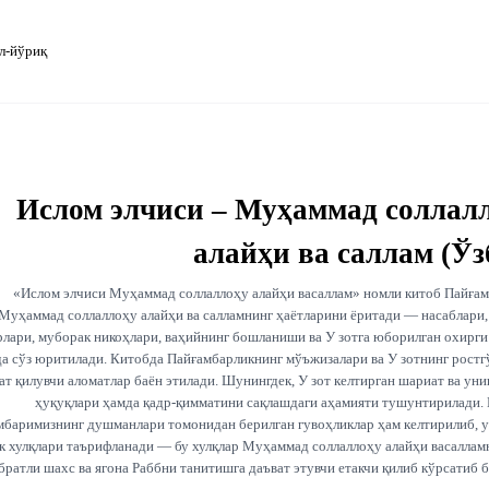
л-йўриқ
Ислом элчиси – Муҳаммад соллал
алайҳи ва саллам (Ўз
«Ислом элчиси Муҳаммад соллаллоҳу алайҳи васаллам» номли китоб Пайға
Муҳаммад соллаллоҳу алайҳи ва салламнинг ҳаётларини ёритади — насаблари,
рлари, муборак никоҳлари, ваҳийнинг бошланиши ва У зотга юборилган охирги
да сўз юритилади. Китобда Пайғамбарликнинг мўъжизалари ва У зотнинг ростг
ат қилувчи аломатлар баён этилади. Шунингдек, У зот келтирган шариат ва уни
ҳуқуқлари ҳамда қадр-қимматини сақлашдаги аҳамияти тушунтирилади.
мбаримизнинг душманлари томонидан берилган гувоҳликлар ҳам келтирилиб, у
к хулқлари таърифланади — бу хулқлар Муҳаммад соллаллоҳу алайҳи васаллам
братли шахс ва ягона Раббни танитишга даъват этувчи етакчи қилиб кўрсатиб б