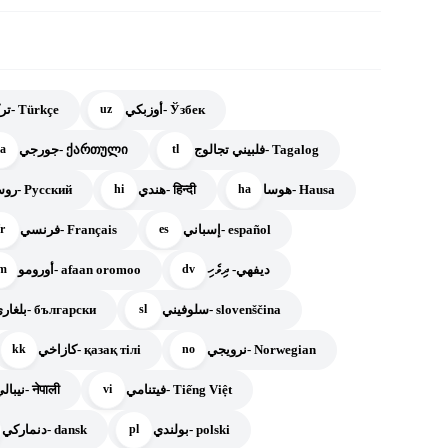
أوزبكي- Ўзбек
تركي- Türkçe
uz
فلبيني تجالوج- Tagalog
جورجي- ქართული
a
tl
هوسا- Hausa
هندي- हिन्दी
روسي- Русский
hi
ha
إسباني- español
فرنسي- Français
fr
es
ديفهي- ދިވެހި
أورومو- afaan oromoo
m
dv
سلوفيني- slovenščina
بلغاري- български
sl
نرويجي- Norwegian
كازاخي- қазақ тілі
kk
no
فيتنامي- Tiếng Việt
نيبالي- नेपाली
vi
بولندي- polski
دنماركي- dansk
pl