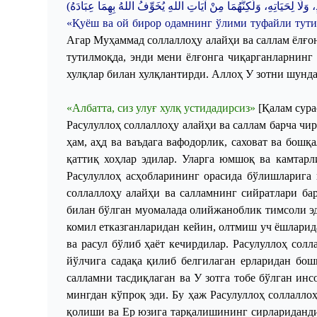
(
عِبَادَهُ
بِهِمَا
اللهُ
يُخَوِّفُ
اللهِ
آيَاتِ
مِنْ
وَلَكِنَّهُمَا
لِحَيَاتِهِ،
وَلَا
ٍ
«Қуёш ва ой бирор одамнинг ўлими туфайли тутил
Агар Муҳаммад соллаллоҳу алайҳи ва саллам ёлғо
тутилмоқда, энди мени ёлғонга чиқарганларнинг 
хулқлар билан хулқлантирди.
Аллоҳ
У
зотни шунда
«Албатта, сиз улуғ хулқ устидадирсиз»
[Қалам сурас
Расулуллоҳ
соллаллоҳу
алайҳи
ва
саллам
барча
чи
ҳам
,
аҳд
ва
ваъдага
вафодорлик
,
саховат
ва
бошқа
қаттиқ
хоҳлар
эдилар
.
Уларга
юмшоқ
ва
камтарл
Расулуллоҳ
асҳобларининг
орасида
бўлишларига
соллаллоҳу
алайҳи
ва
салламнинг
сийратлари
ба
билан
бўлган
муомалада
олийжаноблик
тимсоли
э
комил
етказганларидан
кейин
,
олтмиш
уч
ёшларид
ва
расул
бўлиб
ҳаёт
кечирдилар
.
Расулуллоҳ
солл
йўлчига
садақа
қилиб
белгилаган
ерларидан
бош
салламни
тасдиқлаган
ва
У
зотга
тобе
бўлган
инс
мингдан
кўпроқ
эди
.
Бу
ҳаж
Расулуллоҳ
соллалло
қолиши
ва
Ер
юзига
тарқалишининг
сирлариданд