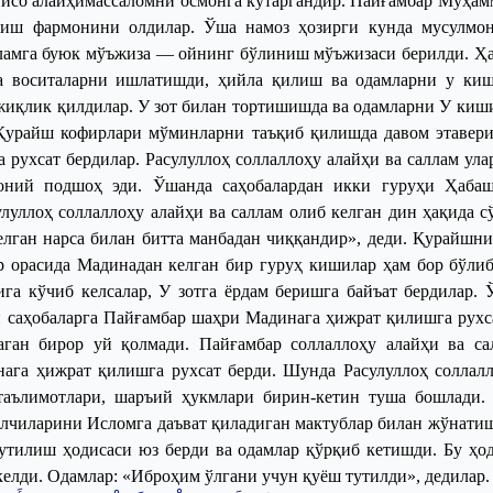
Ийсо алайҳимассаломни осмонга кўтаргандир. Пайғамбар Муҳамм
қиш фармонини олдилар. Ўша намоз ҳозирги кунда мусулмо
лламга буюк мўъжиза — ойнинг бўлиниш мўъжизаси берилди. Ҳа
а воситаларни ишлатишди, ҳийла қилиш ва одамларни у киш
иқлик қилдилар. У зот билан
тортишишда ва одамларни
У
киши
Қурайш кофирлари мўминларни таъқиб қилишда давом этавери
рухсат бердилар. Расулуллоҳ соллаллоҳу алайҳи ва саллам ула
роний подшоҳ эди. Ўшанда саҳобалардан икки гуруҳи Ҳаба
уллоҳ соллаллоҳу алайҳи ва саллам олиб келган дин ҳақида с
елган нарса билан битта манбадан чиққандир», деди. Қурайшн
 орасида Мадинадан келган бир гуруҳ кишилар ҳам бор бўлиб,
ига кўчиб келсалар,
У
зотга ёрдам беришга байъат бердилар. 
н саҳобаларга Пайғамбар шаҳри Мадинага ҳижрат қилишга рухс
аган бирор уй қолмади. Пайғамбар соллаллоҳу алайҳи ва са
ага ҳижрат қилишга рухсат берди. Шунда Расулуллоҳ соллалл
таълимотлари, шаръий ҳукмлари бирин-кетин туша бошлади.
 элчиларини Исломга даъват қиладиган мактублар билан жўнати
тилиш ҳодисаси юз берди ва одамлар қўрқиб кетишди. Бу ҳод
 келди. Одамлар: «Иброҳим ўлгани учун қуёш тутилди», дедилар.