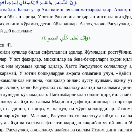
أَحَد،
لِمَوْتِ
يَكْسِفَانِ
لَا
وَالْقَمَرَ
الشَّمْسَ
إِنَّ
)
.
майди. Балки улар Аллоҳнинг оят-аломатларидандир. Аллоҳ та
нчи бўлганларида,
У
зотни ёлғончига чиқарган инсонларни қўр
аҳволини кўрамиз, деган бўлардилар. Аллоҳ таоло Расулуллоҳ 
й деб васфлади:
﴾
٤
وَإِنَّكَ لَعَلَىٰ خُلُقٍ عَظِيمٍ
﴿
и: 4].
ройли
хулқлар
билан
сифатланган
эдилар
.
Жумладан
:
ростгўйлик
лар
.
У
зот
фақирлар
,
мискинлар
ва
бева
-
бечораларга
эҳсон
қил
ик
ила
муомала
қилар
эдилар
.
Ҳатто
Расулуллоҳ
соллаллоҳу
а
қарамай
,
У
зотни
бошқалардан
ажрата
олмагани
учун
, «
Қайси
ркамолликда
нишона
,
бошқалар
билан
:
дўсту
душман
,
яқину
у
ди
.
Аллоҳ
таоло
Расулуллоҳ
соллаллоҳу
алайҳи
ва
салламга
динн
а
дунёдан
кўз
юмдилар
.
Пайғамбарликдан
олдин
қирқ
йил
,
пайғ
аллоҳу
алайҳи
ва
саллам
Мадинага
дафн
қилиндилар
ва
ортлар
қа
на
динор
,
на
дирҳам
,
на
қул
,
на
чўри
қолдирдилар
.
Ислом
онлар
кўп
эди
.
Масалан
,
Расулуллоҳ
соллаллоҳу
алайҳи
ва
салл
ҳу
алайҳи
ва
саллам
вафот
этишларидан
тақрибан
уч
ой
аввал
б
ир
.
Расулуллоҳ
соллаллоҳу
алайҳи
ва
саллам
Ислом
дини
таъли