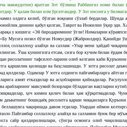
ча мавжудотни) яратган Зот бўлмиш Раббингиз номи билан (
Зотдир.
У қалам билан илм ўргатгандир. У Зот инсонга у билмаган
онамиз олдига келиб, бўлган воқеани сўзлаб бердилар. Шунда
ронийлик динини қабул қилган, Таврот ва Инжилни ўқир эди. Ха
Варақа у кишига: «Эй биродаримнинг ўғли! Нималарни кўраяпсиз
 «Бу Мусога нозил бўлган Номусдир (Жаброилдир). Қанийди ў
уллоҳ соллаллоҳу алайҳи ва саллам: «Улар мени ҳайдаб чиқари
линган. Ўша кунингизга етсам, сизга бор кучим билан ёрдам б
дан рисолатнинг тафсилот
-
ларини олиб келгани каби Қуръонни 
тга қаршилик қилишди ва баҳслашишди. У зотга рисолат даъв
рад қилдилар. Одамлар
У
зотга олдинги пайғамбарларга айтган г
наларига азият етказдилар ва асҳобларини қийнадилар. Расулул
 ва арабларнинг мавсумий бозорлари бўладиган вақтларни кутиб
қизиқмадилар, ҳеч кимни қилич билан ҳам қўрқитмадилар. Чу
лам даъватнинг бошидаёқ рисолатга қарши чиққанларга Қуръон
 беллашувга чақиришда давом этдилар. Улардан иймон келтирга
таоло Пайғамбар соллаллоҳу алайҳи ва салламни буюк бир мўъ
сга сайр қилдирилишлари, сўнгра осмонга олиб чиқилишла