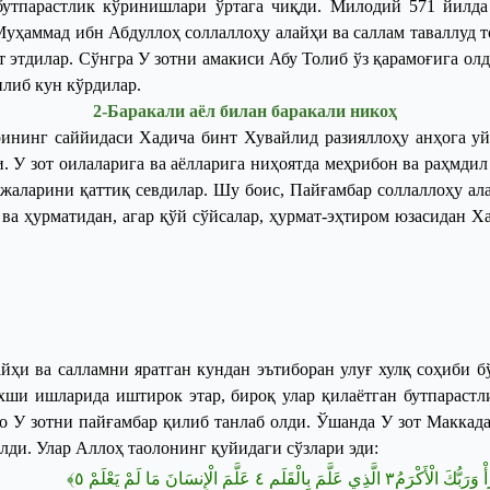
бутпарастлик кўринишлари ўртага чиқди.
Милодий 571 йилда
уҳаммад ибн Абдуллоҳ соллаллоҳу алайҳи ва саллам таваллуд 
т этдилар. Сўнгра
У
зотни амакиси Абу Толиб ўз қарамоғига олд
илиб кун кўрдилар.
2
-
Баракали аёл билан баракали никоҳ
рининг саййидаси Хадича бинт Хувайлид разияллоҳу анҳога уйл
и.
У зот оилаларига ва аёлларига ниҳоятда меҳрибон ва раҳмди
вжаларини қаттиқ севдилар. Шу боис, Пайғамбар соллаллоҳу ала
 ва ҳурматидан, агар қўй сўйсалар, ҳурмат-эҳтиром юзасидан 
йҳи ва салламни яратган кундан эътиборан улуғ хулқ соҳиби 
яхши ишларида иштирок этар, бироқ улар қилаётган бутпарастл
ло
У
зотни пайғамбар қилиб танлаб олди. Ўшанда
У
зот Маккада
елди.
Улар Аллоҳ таолонинг қуйидаги сўзлари эди:
﴾
٥
عَلَّمَ الْإِنسَانَ مَا لَمْ يَعْلَمْ
٤
الَّذِي عَلَّمَ بِالْقَلَمِ
٣
 وَرَبُّكَ الْأَكْرَمُ