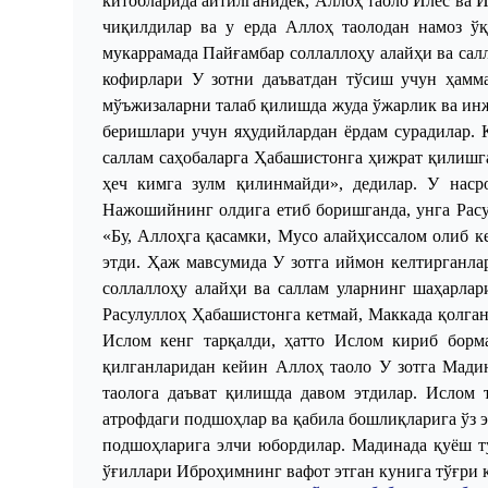
китобларида айтилганидек, Аллоҳ таоло Илёс ва 
чиқилдилар ва у ерда Аллоҳ таолодан намоз ў
мукаррамада Пайғамбар соллаллоҳу алайҳи ва са
кофирлари
У
зотни даъватдан тўсиш учун ҳамм
мўъжизаларни талаб қилишда жуда ўжарлик ва инж
беришлари учун яҳудийлардан ёрдам сурадилар. 
саллам саҳобаларга Ҳабашистонга ҳижрат қилишга 
ҳеч кимга зулм қилинмайди», дедилар. У нас
Нажошийнинг олдига етиб боришганда, унга Расул
«Бу, Аллоҳга қасамки, Мусо алайҳиссалом олиб к
этди. Ҳаж мавсумида
У
зотга иймон келтирганлар
соллаллоҳу алайҳи ва саллам уларнинг шаҳарлар
Расулуллоҳ Ҳабашистонга кетмай, Маккада қолга
Ислом кенг тарқалди, ҳатто Ислом кириб борм
қилганларидан кейин Аллоҳ таоло
У
зотга
Мадин
таолога даъват қилишда давом этдилар. Ислом 
атрофдаги подшоҳлар ва қабила бошлиқларига ўз
подшоҳларига элчи юбордилар. Мадинада қуёш ту
ўғиллари Иброҳимнинг
вафот эт
ган кун
и
га тўғри