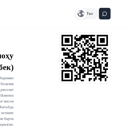
Тил
лоҳу
бек)
мбаримиз
 болалик
 рисолат
ўйлигига
нг инсон
 Китобда
 зотнинг
ни барча
ерилган.