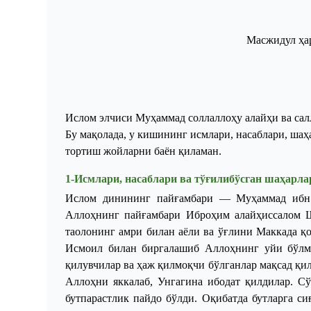
Масжидул ҳа
Ислом
элчиси
Муҳаммад
соллаллоҳу
алайҳи
ва
сал
Бу
мақолада
,
у
кишининг
исмлари
,
насаблари
,
шаҳ
тортиш
жойларни
баён
қиламан
.
1
-
Исмлари
,
насаблари
ва
тўғилибўсган
шаҳарла
Ислом динининг пайғамбари — Муҳаммад ибн 
Аллоҳнинг пайғамбари Иброҳим алайҳиссалом Ш
таолонинг амри билан аёли ва ўғлини Маккада қ
Исмоил билан биргалашиб Аллоҳнинг уйи бўлми
қилувчилар ва ҳаж қилмоқчи бўлганлар мақсад қи
Аллоҳни яккалаб, Унгагина ибодат қилдилар. С
бутпарастлик пайдо бўлди. Оқибатда бутларга с