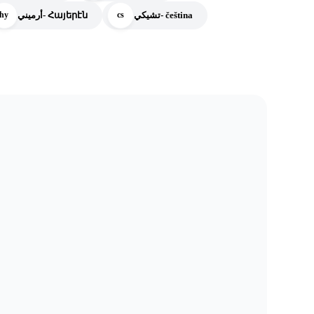
تشيكي- čeština
أرميني- Հայերէն
hy
cs