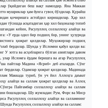
ад соллаллоҳу алайҳи ва саллам ҳам осмонга олиб
нлар ўқийдиган беш вақт намоздир. Яна Маккаи
тто мушриклар ҳам бунга гувоҳ бўлдилар. Қурайш
идан қочиришга астойдил киришдилар. Ҳар хил
дан тўсишда асқатадиган ҳар хил баҳоналар топиб
шгандан кейин, Расулуллоҳ соллаллоҳу алайҳи ва
рга: «У ерда одил бир подшоҳ бор, унинг ҳузурида
шистонга ҳижрат қилдилар. Муҳожирлар подшоҳ
ўзлаб бердилар. Шунда у Исломни қабул қилди ва:
инг
У
зотга ва асҳобларига бўлган азиятлари давом
 улар Исломга ёрдам беришга ва агар Расулуллоҳ
Ўша пайтлар Мадина «Ясриб» деб аталарди. Сўнг
ат бердилар. Одамлар ҳижрат қилдилар. Мадинада
ллам Маккада туриб, ўн уч йил Аллоҳга даъват
оҳу алайҳи ва саллам ҳижрат қилдилар ва Аллоҳ
 Сўнгра Пайғамбар соллаллоҳу алайҳи ва саллам
шни бошладилар. Шу жумладан: Рум, Форс ва Миср
иса Расулуллоҳ соллаллоҳу алайҳи ва салламнинг
 Шунда Расулуллоҳ соллаллоҳу алайҳи ва саллам: