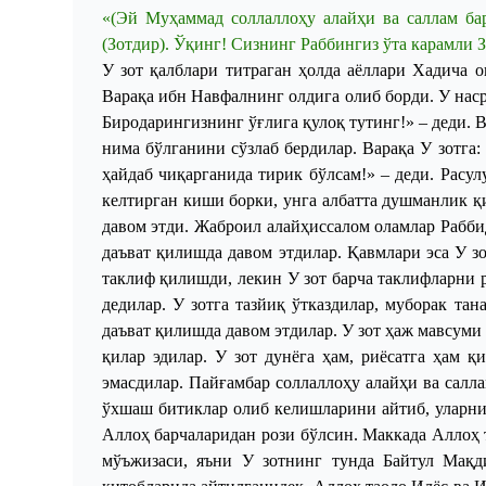
«(Эй Муҳаммад
соллаллоҳу алайҳи ва саллам
бар
(Зотдир). Ўқинг! Сизнинг Раббингиз ўта карамли 
У зот қалблари титраган ҳолда аёллари Хадича 
Варақа ибн Навфалнинг олдига олиб борди. У нас
Биродарингизнинг ўғлига қулоқ тутинг!» – деди. 
нима бўлганини сўзлаб бердилар. Варақа
У
зотга:
ҳайдаб чиқарганида тирик бўлсам!» – деди. Расул
келтирган киши борки, унга албатта душманлик қи
давом этди. Жаброил алайҳиссалом оламлар Рабби
даъват қилишда давом этдилар. Қавмлари эса
У
зо
таклиф қилишди, лекин
У
зот барча таклифларни 
дедилар. У зотга тазйиқ ўтказдилар, муборак та
даъват қилишда давом этдилар. У зот ҳаж мавсуми
қилар эдилар. У зот дунёга ҳам, риёсатга ҳам 
эмасдилар. Пайғамбар соллаллоҳу алайҳи ва сал
ўхшаш битиклар олиб келишларини айтиб, уларни
Аллоҳ барчаларидан рози бўлсин. Маккада Аллоҳ 
мўъжизаси, яъни
У
зотнинг тунда Байтул Мақди