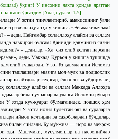
бошлаб) ўқинг! У инсонни лахта қондан яратган
 нарсани ўргатди» [Алақ сураси: 1-5].
 аёллари
У
зотни тинчлантириб, амакисининг ўғли
дича разияллоҳу анҳо у кишига: «Эй амакиваччам!
?» – деди. Пайғамбар соллаллоҳу алайҳи ва саллам
шанда навқирон бўлсам! Қанийди қавмингиз сизни
шадими?» – дедилар. «Ҳа, сиз олиб келган нарсани
ераман», деди.
Маккада Қуръон у кишига тушишда
ҳам олиб тушар эди. У зот ўз қавмларини Исломга
осини ташлашлари эвазига мол-мулк ва подшоҳлик
апларни айтдилар: сеҳргар, ёлғончи ва уйдирмачи,
лоҳ соллаллоҳу алайҳи ва саллам Маккада Аллоҳга
, одамлар билан учрашар ва уларга Исломни рўпара
нки
У
зотда куч-қудрат бўлмаганидек, подшоҳ ҳам
и азиймдан
У
зотга нозил бўлётган оят ва сураларга
нлари иймон келтирди ва саҳобалардан бўлдилар,
жиза билан сийлади. Бу мўъжиза — исро ва меърож
ри эди. Маълумки, мусулмонлар ва насронийлар