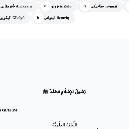
طاجيكي- тоҷикӣ
زولو- isiZulu
أفريقاني- Afrikaans
zu
tg
ليتواني- lietuvių
كيكويو- Gĩkũyũ
lt
رَسُولُ الإِسْلَامِ مُحَمَّدٌ ﷺ
а саллам
اللَّجْنَةُ العِلْمِيَّةُ