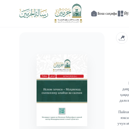
Бош саҳифа
Йў
дав
ҳақи
далол
Пайға
юкса
учун и