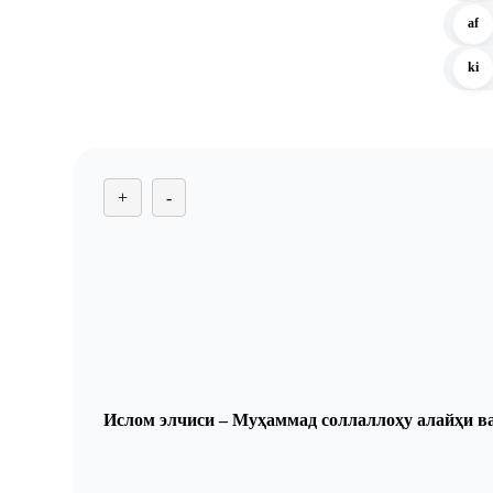
af
ki
+
-
Ислом элчиси –
Муҳаммад соллаллоҳу алайҳи в