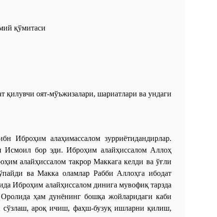
мий қўмитаси
ат
қилувчи
оят
-
мўъжизалари
,
шариатлари
ва
ундаги
н Иброҳим алаҳимассалом зурриётидандирлар.
и Исмоил бор эди. Иброҳим алайҳиссалом Аллоҳ
оҳим алайҳиссалом такрор Маккага келди ва ўғли
ўпайди ва Макка оламлар Рабби Аллоҳга ибодат
нида Иброҳим алайҳиссалом динига мувофиқ тарзда
м Оролида ҳам дунёнинг бошқа жойларидаги каби
н сўзлаш, ароқ ичиш, фаҳш-бузуқ ишларни қилиш,