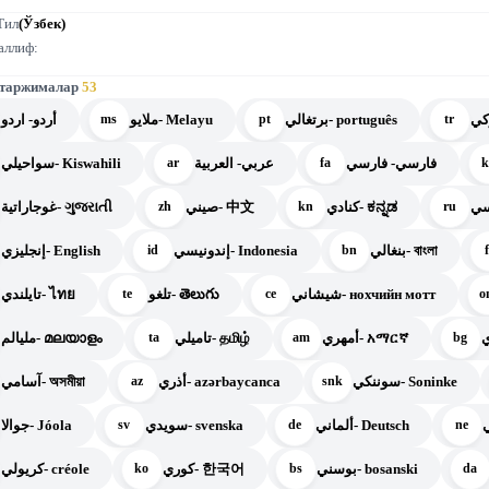
Тил
(Ўзбек)
аллиф:
 таржималар
53
برتغالي- português
ملايو- Melayu
أردو- اردو
ms
pt
tr
فارسي- فارسي
عربي- العربية
سواحيلي- Kiswahili
ar
fa
k
كنادي- ಕನ್ನಡ
صيني- 中文
غوجاراتية- ગુજરાતી
zh
kn
ru
بنغالي- বাংলা
إندونيسي- Indonesia
إنجليزي- English
id
bn
شيشاني- нохчийн мотт
تلغو- తెలుగు
تايلندي- ไทย
te
ce
o
أمهري- አማርኛ
تاميلي- தமிழ்
مليالم- മലയാളം
ta
am
bg
سوننكي- Soninke
أذري- azərbaycanca
آسامي- অসমীয়া
az
snk
ألماني- Deutsch
سويدي- svenska
جوالا- Jóola
sv
de
ne
بوسني- bosanski
كوري- 한국어
كريولي- créole
ko
bs
da