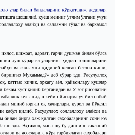
оло улар билан бандаларини қўрқитади», дедилар.
қитишга шошилиб, қуёш менинг ўғлим ўлгани учун
соллаллоҳу алайҳи ва салламни гўзал ва баркамол
,
ихлос
,
шижоат
,
адолат
,
гарчи
душман
билан
бўлса
ишни
хуш
кўрар
ва
уларнинг
ҳидоят
топишларини
лайҳи
ва
салламни
қидириб
келган
бегона
киши
,
бирингиз
Муҳаммад
?»
деб
сўрар
эди
.
Расулуллоҳ
зоқ
,
каттаю
кичик
,
эркагу
аёл
,
ҳайвонлару
қушлар
и
бекам
-
кўст
қилиб
берганидан
ва
У
зот
рисолатни
амбарлик
келганидан
кейин
йигирма
уч
йил
набий
идан
миниб
юрган
оқ
хачирлари
,
қурол
ва
йўқсил
ни
қабул
қилиб
,
Расулуллоҳ
соллаллоҳу
алайҳи
ва
ам
билан
бирга
ҳаж
қилган
саҳобаларнинг
сони
юз
ўлган
эди
.
Эҳтимол
,
мана
шу
бу
диннинг
сақланиб
мотлари
ва
асосларига
кўра
тарбиялаган
саҳобалари