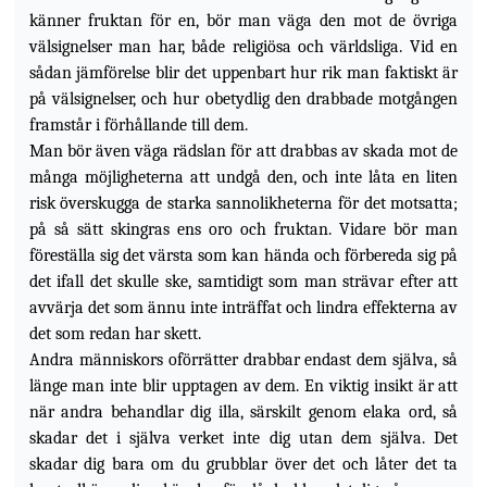
känner fruktan för en, bör man väga den mot de övriga
välsignelser man har, både religiösa och världsliga. Vid en
sådan jämförelse blir det uppenbart hur rik man faktiskt är
på välsignelser, och hur obetydlig den drabbade motgången
framstår i förhållande till dem.
Man bör även väga rädslan för att drabbas av skada mot de
många möjligheterna att undgå den, och inte låta en liten
risk överskugga de starka sannolikheterna för det motsatta;
på så sätt skingras ens oro och fruktan. Vidare bör man
föreställa sig det värsta som kan hända och förbereda sig på
det ifall det skulle ske, samtidigt som man strävar efter att
avvärja det som ännu inte
inträffat och lindra effekterna av
det som redan har skett.
Andra människors oförrätter drabbar endast dem själva, så
länge man inte blir upptagen av dem. En viktig insikt är att
när andra behandlar dig illa, särskilt genom elaka ord, så
skadar det i själva verket inte dig utan dem själva. Det
skadar dig bara om du grubblar över det och låter det ta