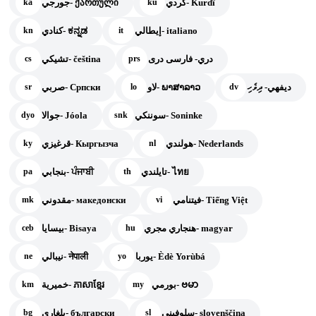
كردي- Kurdî
جورجي- ქართული
ka
ku
إيطالي- italiano
كنادي- ಕನ್ನಡ
kn
it
دري- فارسی دری
تشيكي- čeština
cs
prs
ديفهي- ދިވެހި
لاو- ພາສາລາວ
صربي- Српски
sr
lo
dv
سوننكي- Soninke
جوالا- Jóola
dyo
snk
هولندي- Nederlands
قرغيزي- Кыргызча
ky
nl
تايلندي- ไทย
بنجابي- ਪੰਜਾਬੀ
pa
th
فيتنامي- Tiếng Việt
مقدوني- македонски
mk
vi
هنجاري مجري- magyar
بيسايا- Bisaya
ceb
hu
يوربا- Èdè Yorùbá
نيبالي- नेपाली
ne
yo
بورمي- ဗမာ
خميرية- ភាសាខ្មែរ
km
my
سلوفيني- slovenščina
بلغاري- български
bg
sl