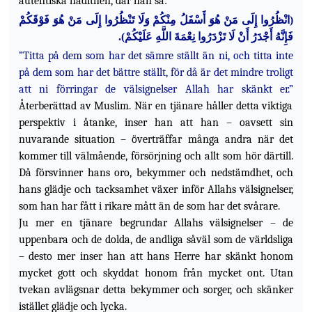
autentiska hadithen, där han sa:
(انْظُرُوا إِلَى مَنْ هُوَ أَسْفَلُ مِنْكُمْ وَلَا تَنْظُرُوا إِلَى مَنْ هُوَ فَوْقَكُمْ
.
فَإِنَّهُ أَجْدَرُ أَنْ لَا تَزْدَرُوا نِعْمَةَ اللَّهِ عَلَيْكُمْ)
”Titta på dem som har det sämre ställt än ni, och titta inte
på dem som har det bättre ställt, för då är det mindre troligt
att ni förringar de välsignelser Allah har skänkt er.”
Återberättad av Muslim. När en tjänare håller detta viktiga
perspektiv i åtanke, inser han att han – oavsett sin
nuvarande situation – överträffar många andra när det
kommer till välmående, försörjning och allt som hör därtill.
Då försvinner hans oro, bekymmer och nedstämdhet, och
hans glädje och tacksamhet växer inför Allahs välsignelser,
som han har fått i rikare mått än de
som har det svårare.
Ju mer en tjänare begrundar Allahs välsignelser – de
uppenbara och de dolda, de andliga såväl som de världsliga
– desto mer inser han att hans Herre har skänkt honom
mycket gott och skyddat honom från mycket ont. Utan
tvekan avlägsnar detta bekymmer och sorger, och skänker
istället glädje och lycka.