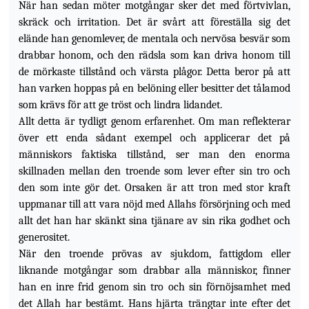
När han sedan möter motgångar sker det med förtvivlan,
skräck och irritation. Det är svårt att föreställa sig det
elände han genomlever, de mentala och nervösa besvär som
drabbar honom,
och den rädsla som kan driva honom till
de mörkaste tillstånd och värsta plågor. Detta beror på att
han varken hoppas på en belöning eller besitter det tålamod
som krävs för att ge tröst och lindra lidandet.
Allt detta är tydligt genom erfarenhet. Om man reflekterar
över ett enda sådant exempel och applicerar det på
människors faktiska tillstånd, ser man den enorma
skillnaden mellan den troende som lever efter sin tro och
den som inte gör det. Orsaken är att tron med stor kraft
uppmanar till att vara nöjd med Allahs försörjning och med
allt det han har skänkt sina tjänare av sin rika godhet och
generositet.
När den troende prövas av sjukdom, fattigdom eller
liknande motgångar som drabbar alla människor, finner
han en inre frid genom sin tro och sin förnöjsamhet med
det Allah har bestämt. Hans hjärta trängtar inte efter det