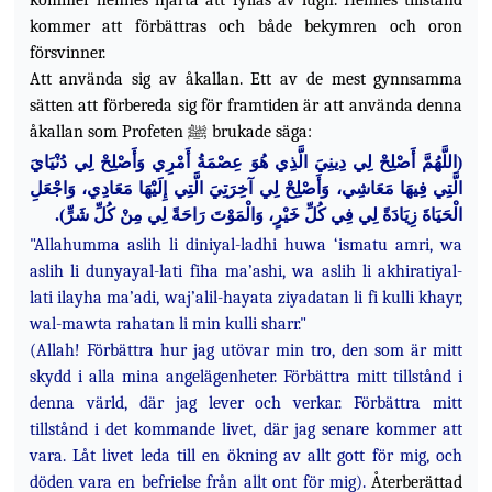
kommer hennes hjärta att fyllas av lugn. Hennes tillstånd
kommer att förbättras och både bekymren och oron
försvinner.
Att använda sig av åkallan. Ett av de mest gynnsamma
sätten att förbereda sig för framtiden är att använda denna
åkallan som Profeten ﷺ brukade säga:
اللَّهُمَّ أَصْلِحْ لِي دِينِيَ الَّذِي هُوَ عِصْمَةُ أَمْرِي وَأَصْلِحْ لِي دُنْيَايَ
(
الَّتِي فِيهَا مَعَاشِي، وَأَصْلِحْ لِي آخِرَتِيَ الَّتِي إِلَيْهَا مَعَادِي، وَاجْعَلِ
).
الْحَيَاةَ زِيَادَةً لِي فِي كُلِّ خَيْرٍ، وَالْمَوْتَ رَاحَةً لِي مِنْ كُلِّ شَرٍّ
"Allahumma aslih li diniyal-ladhi huwa ‘ismatu amri, wa
aslih li dunyayal-lati fiha ma’ashi, wa aslih li akhiratiyal-
lati ilayha ma’adi, waj’alil-hayata ziyadatan li fi kulli khayr,
wal-mawta rahatan li min kulli sharr."
(Allah! Förbättra hur jag utövar min tro, den som är mitt
skydd i alla mina angelägenheter. Förbättra mitt tillstånd i
denna värld, där jag lever och verkar. Förbättra mitt
tillstånd i det kommande livet, där jag senare kommer att
vara. Låt livet leda till en ökning av allt gott för mig, och
döden vara en befrielse från allt ont för mig).
Återberättad