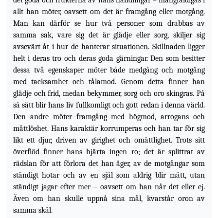
det goda och frukterna av hans handlingar – mångfaldigas i
allt han möter, oavsett om det är framgång eller motgång.
Man kan därför se hur två personer som drabbas av
samma sak, vare sig det är glädje eller sorg, skiljer sig
avsevärt åt i hur de hanterar situationen. Skillnaden ligger
helt i deras tro och deras goda gärningar. Den som besitter
dessa två egenskaper möter både medgång och motgång
med tacksamhet och tålamod. Genom detta finner han
glädje och frid, medan bekymmer, sorg och oro skingras. På
så sätt blir hans liv fullkomligt och gott redan i denna värld.
Den andre möter framgång med högmod, arrogans och
måttlöshet. Hans karaktär korrumperas och han tar för sig
likt ett djur, driven av girighet och omåttlighet. Trots sitt
överflöd finner hans hjärta ingen ro; det är splittrat av
rädslan för att förlora det han äger, av de motgångar som
ständigt hotar och av en själ som aldrig blir mätt, utan
ständigt jagar efter mer – oavsett om han når det eller ej.
Även om han skulle uppnå sina mål, kvarstår oron av
samma skäl.