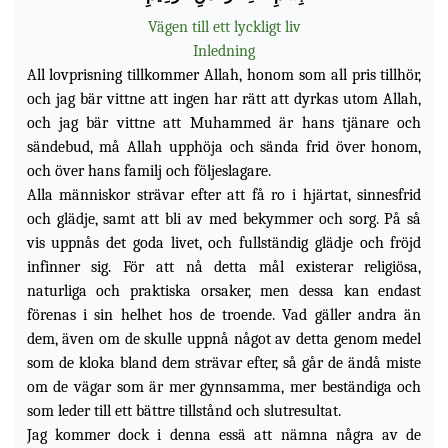
Vägen till ett lyckligt liv
Inledning
All lovprisning tillkommer Allah, honom som all pris tillhör,
och jag bär vittne att ingen har rätt att dyrkas utom Allah,
och jag bär vittne att Muhammed är hans tjänare och
sändebud, må Allah upphöja och sända frid över honom,
och över hans familj och följeslagare.
Alla människor strävar efter att få ro i hjärtat, sinnesfrid
och glädje, samt att bli av med bekymmer och sorg. På så
vis uppnås det goda livet, och fullständig glädje och fröjd
infinner sig. För att nå detta mål existerar religiösa,
naturliga och praktiska orsaker, men dessa kan endast
förenas i sin helhet hos de troende. Vad gäller andra än
dem, även om de skulle uppnå något av detta genom medel
som de kloka bland dem strävar efter, så går de ändå miste
om de vägar som är mer gynnsamma, mer beständiga och
som leder till ett bättre tillstånd och slutresultat.
Jag kommer dock i denna essä att nämna några av de