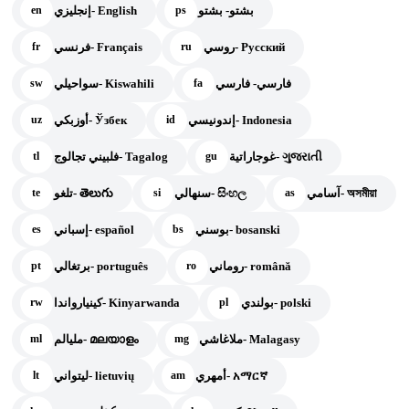
بشتو- بشتو
إنجليزي- English
en
ps
روسي- Русский
فرنسي- Français
fr
ru
فارسي- فارسي
سواحيلي- Kiswahili
sw
fa
إندونيسي- Indonesia
أوزبكي- Ўзбек
uz
id
غوجاراتية- ગુજરાતી
فلبيني تجالوج- Tagalog
tl
gu
آسامي- অসমীয়া
سنهالي- සිංහල
تلغو- తెలుగు
te
si
as
بوسني- bosanski
إسباني- español
es
bs
روماني- română
برتغالي- português
pt
ro
بولندي- polski
كينيارواندا- Kinyarwanda
rw
pl
ملاغاشي- Malagasy
مليالم- മലയാളം
ml
mg
أمهري- አማርኛ
ليتواني- lietuvių
lt
am