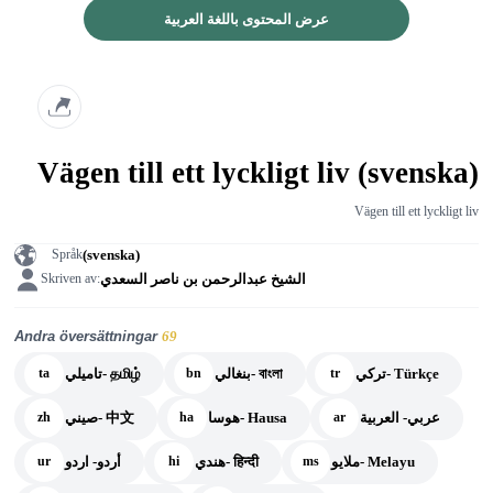
عرض المحتوى باللغة العربية
Vägen till ett lyckligt liv (svenska)
Vägen till ett lyckligt liv
(svenska)
Språk
الشيخ عبدالرحمن بن ناصر السعدي
Skriven av:
Andra översättningar
69
تركي- Türkçe
بنغالي- বাংলা
تاميلي- தமிழ்
ta
bn
tr
عربي- العربية
هوسا- Hausa
صيني- 中文
zh
ha
ar
ملايو- Melayu
هندي- हिन्दी
أردو- اردو
ur
hi
ms