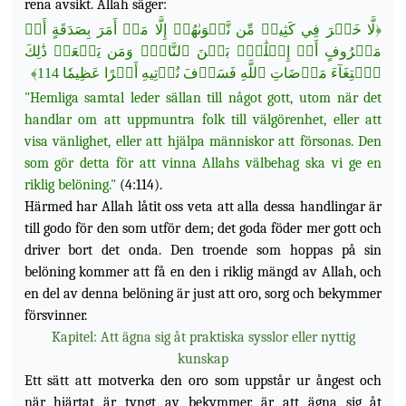
rena avsikt. Allah säger:
لَّا خَيۡرَ فِي كَثِيرٖ مِّن نَّجۡوَىٰهُمۡ إِلَّا مَنۡ أَمَرَ بِصَدَقَةٍ أَوۡ
﴿
مَعۡرُوفٍ أَوۡ إِصۡلَٰحِۭ بَيۡنَ
ٱلنَّاسِۚ وَمَن يَفۡعَلۡ ذَٰلِكَ
﴾
ٱبۡتِغَآءَ مَرۡضَاتِ ٱللَّهِ فَسَوۡفَ نُؤۡتِيهِ أَجۡرًا عَظِيمٗا 114
"Hemliga samtal leder sällan till något gott, utom när det
handlar om att uppmuntra folk till välgörenhet, eller att
visa vänlighet, eller att hjälpa människor att försonas. Den
som gör detta för att vinna Allahs välbehag ska vi ge en
riklig belöning."
(4:114).
Härmed har Allah låtit oss veta att alla dessa handlingar är
till godo för den som utför dem; det goda föder mer gott och
driver bort det onda. Den troende som hoppas på sin
belöning kommer att få en den i riklig mängd av Allah, och
en del av denna belöning är just att oro, sorg och bekymmer
försvinner.
Kapitel: Att ägna sig åt praktiska sysslor eller nyttig
kunskap
Ett sätt att motverka den oro som uppstår ur ångest och
när hjärtat är tyngt av bekymmer, är att ägna sig åt