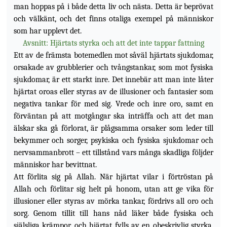
man hoppas på i både detta liv och nästa. Detta är beprövat
och välkänt, och det finns otaliga exempel på människor
som har upplevt det.
Avsnitt: Hjärtats styrka och att det inte tappar fattning
Ett av de främsta botemedlen mot såväl hjärtats sjukdomar,
orsakade av grubblerier och tvångstankar, som mot fysiska
sjukdomar, är ett starkt inre. Det innebär att man inte låter
hjärtat oroas eller styras av de illusioner och fantasier som
negativa tankar för med sig. Vrede och inre oro, samt en
förväntan på att motgångar ska inträffa och att det man
älskar ska gå förlorat, är plågsamma
orsaker som leder till
bekymmer och sorger, psykiska och fysiska sjukdomar och
nervsammanbrott – ett tillstånd vars många skadliga följder
människor har bevittnat.
Att förlita sig på Allah. När hjärtat vilar i förtröstan på
Allah och förlitar sig helt på honom, utan att ge vika för
illusioner eller styras av mörka tankar, fördrivs all oro och
sorg. Genom tillit till hans nåd läker både fysiska och
själsliga krämpor, och hjärtat fylls av en obeskrivlig styrka,