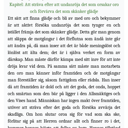
Kapitel: Att sträva efter att undanröja det som orsakar oro
och förvärva det som skänker glädje
Ett sätt att finna glädje och bli av med oro och bekymmer
är att aktivt försöka undanröja det som tynger en och
istället främja det som skänker glädje. Detta gör man genom
att släppa de motgångar i det förflutna som ändå inte går
att ändra på, då man inser att det är både meningslöst och
lönlöst att älta dem; det är i själva verket en form av
dårskap. Man måste därför kämpa med sitt inre för att inte
dröja kvar vid dem. På samma sätt måste man motarbeta
den oro man känner inför framtiden och de motgångar
man föreställer sig, såsom fattigdom eller rädsla. Han inser
då att framtiden är dold och att det goda, det onda, hoppet
och smärtan som den bär på ligger i den Allsmäktiges och
den Vises hand. Människan har ingen makt över framtiden,
utöver att sträva efter det goda och försöka avvärja det
skadliga. Om hon
slutar oroa sig för vad som ska ske,
förlitar sig på att Herren ordnar allt och finner ro i det,