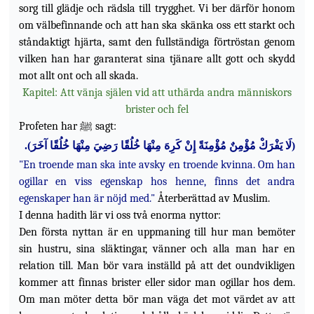
sorg till glädje och rädsla till trygghet. Vi ber därför honom
om välbefinnande och att han ska skänka oss ett starkt och
ståndaktigt hjärta, samt den fullständiga förtröstan genom
vilken han har garanterat sina tjänare allt gott och skydd
mot allt ont och all skada.
Kapitel: Att vänja själen vid att uthärda andra människors
brister och fel
Profeten har ﷺ sagt:
).
لَا يَفْرَكْ مُؤْمِنٌ مُؤْمِنَةً إِنْ كَرِهَ مِنْهَا خُلُقًا رَضِيَ مِنْهَا خُلُقًا آخَرَ
(
"En troende man ska inte avsky en troende kvinna. Om han
ogillar en viss egenskap hos henne, finns det andra
egenskaper han är nöjd med."
Återberättad av Muslim.
I denna hadith lär vi oss två enorma nyttor:
Den första nyttan är en uppmaning till hur man bemöter
sin hustru, sina släktingar, vänner och alla man har en
relation till. Man bör vara inställd på att det oundvikligen
kommer att finnas brister eller sidor man ogillar hos dem.
Om man möter detta bör man väga det mot värdet av att