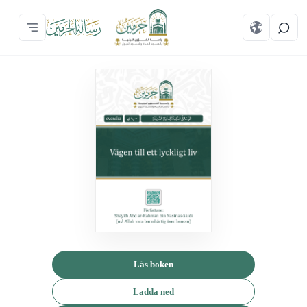
Läs boken
Ladda ned