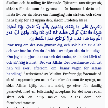
åkallan och handling är förenade. Tjänaren anstränger sig
således för det som är gynnsamt för honom i detta och
nästa liv, ber sin Herre om framgång i sin strävan och söker
hans hjälp för att uppnå den, såsom Profeten ﷺ sa:
(احْرِصْ عَلَى مَا يَنْفَعُكَ وَاسْتَعِنْ بِاللَّهِ وَلَا تَعْجِزْ، وَإِذَا أَصَابَكَ
شَيْءٌ فَلَا تَقُلْ: لَوْ أَنِّي فَعَلْتُ كَذَا كَانَ كَذَا وَكَذَا، وَلَكِنْ قُلْ: قَدَرُ
.
اللَّهِ وَمَا شَاءَ فَعَلَ، فَإِنَّ لَوْ تَفْتَحُ عَمَلَ الشَّيْطَانِ)
”Var ivrig om det som gynnar dig, och sök hjälp av Allah
och var inte lat. Om du drabbas av något ska du inte säga:
'Om jag hade gjort det ena och det andra, skulle det blivit så
och så'. Säg istället: 'Det var Allahs förutbestämelse och det
han vill sker', eftersom 'om' banar vägen för satans
handling.”
Återberättad av Muslim. Profeten ﷺ förenade på
så sätt uppmaningen att sträva efter det som är nyttigt, att
söka Allahs hjälp och att aldrig ge efter för skadlig
passivitet, med en fullständig acceptans för det som redan
skett och en djup insikt om Allahs dom och
förutbestämmelse.