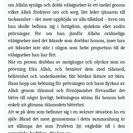
om Allahs synliga och dolda välsignelser är ett medel genom
vilket Allah fördriver oro och sorg. Det leder tjänaren till
tacksamhet – det mest upphöjda av alla tillstånd – även om
han skulle befinna sig i fattigdom, sjukdom eller andra
prövningar. För om han jämför Allahs oräkneliga
välsignelser med det lidande som drabbat honom, inser han
att lidandet inte står i någon som helst
proportion till de
välsignelser han har fått.
När en person drabbas av motgångar och olyckor som en
prövning från Allah, och bemöter dem med tålamod,
belåtenhet och underkastelse, blir bördan lättare att bära.
Hans hopp om belöning för prövningen och hans dyrkan av
Allah genom tålamod och förnöjsamhet förvandlar det
bittra till något ljuvligt; belöningens sötma får honom helt
enkelt att glömma tålamodets bitterhet.
Att se på dem som befinner sig i en svårare situation än en
själv. Bland det mest gynnsamma i detta sammanhang är
att tillämpa det som Profeten ﷺ vägledde till i den