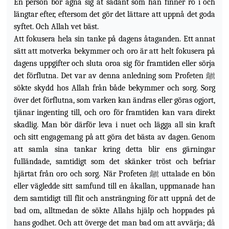
En person bör ägna sig åt sådant som han finner ro i och
längtar efter, eftersom det gör det lättare att uppnå det goda
syftet. Och Allah vet bäst.
Att fokusera hela sin tanke på dagens åtaganden. Ett annat
sätt att motverka bekymmer och oro är att helt fokusera på
dagens uppgifter och sluta oroa sig för framtiden eller sörja
det förflutna. Det var av denna anledning som Profeten ﷺ
sökte skydd hos Allah från både bekymmer och sorg. Sorg
över det förflutna, som varken kan ändras eller göras ogjort,
tjänar ingenting till, och oro för framtiden kan vara direkt
skadlig. Man bör därför leva i nuet och lägga all sin kraft
och sitt engagemang på att göra det bästa av dagen. Genom
att samla sina tankar kring detta blir ens gärningar
fulländade, samtidigt som det skänker tröst och befriar
hjärtat från oro och
sorg. När Profeten ﷺ uttalade en bön
eller vägledde sitt samfund till en åkallan, uppmanade han
dem samtidigt till flit och ansträngning för att uppnå det de
bad om, alltmedan de sökte Allahs hjälp och hoppades på
hans godhet. Och att överge det man bad om att avvärja; då