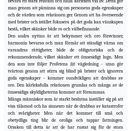
bevara en stark relation och hålla kärleken vid liv. Detta gör
man genom att påminna sig om personens goda
egenskaper
och de värden som relationen ger. Genom att ha överseende
med brister och istället fokusera på det goda kan vänskapen
bestå, vilket skänker både ro och välbefinnande.
Den andra nyttan är att bekymmer och oro försvinner,
harmonin bevaras och man förmår att ständigt värna om
varandras rättigheter, både de obligatoriska och de
rekommenderade, vilket skänker ett ömsesidigt lugn. Men
den som inte följer Profetens ﷺ vägledning – utan gör
tvärtom genom att stirra sig blind på brister och ignorera
goda egenskaper – kommer oundvikligen att drabbas av
oro. Den kärleksfulla relationen grumlas och många av de
ömsesidiga skyldigheterna kommer att försummas.
Många människor som är starkt beslutna inställer sig på att
visa tålamod och ha sinnesro när de drabbas av katastrofer
och svårigheter. Men när det kommer till små och
obetydliga ting blir de oroliga och tappar fattningen.
Orsaken till detta är att de har rustat sig för de stora