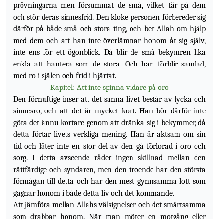
prövningarna men försummat de små, vilket tär på dem
och stör deras sinnesfrid. Den kloke personen förbereder sig
därför på både små och stora ting, och ber Allah om hjälp
med dem och att han inte överlämnar honom åt sig själv,
inte ens för ett ögonblick. Då blir de små bekymren lika
enkla att hantera som de stora. Och han förblir samlad,
med ro i själen och frid i hjärtat.
Kapitel: Att inte spinna vidare på oro
Den förnuftige inser att det sanna livet består av lycka och
sinnesro, och att det är mycket kort. Han bör därför inte
göra det ännu kortare genom att dränka sig i bekymmer, då
detta förtar livets verkliga mening. Han är aktsam om sin
tid och låter inte en stor del av den gå förlorad i oro och
sorg. I detta avseende råder ingen skillnad mellan den
rättfärdige och syndaren, men den troende har den största
förmågan till detta och har den mest gynnsamma lott som
gagnar honom i både detta liv och det kommande.
Att jämföra mellan Allahs välsignelser och det smärtsamma
som drabbar honom. När man möter en motgång eller