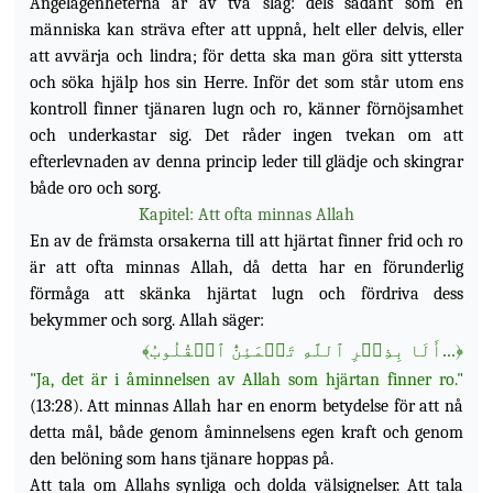
Angelägenheterna är av två slag: dels sådant som en
människa kan sträva efter att uppnå, helt eller
delvis, eller
att avvärja och lindra; för detta ska man göra sitt yttersta
och söka hjälp hos sin Herre. Inför det som står utom ens
kontroll finner tjänaren lugn och ro, känner förnöjsamhet
och underkastar sig. Det råder ingen tvekan om att
efterlevnaden av denna princip leder till glädje och skingrar
både oro och sorg.
Kapitel: Att ofta minnas Allah
En av de främsta orsakerna till att hjärtat finner frid och ro
är att ofta minnas Allah, då detta har en förunderlig
förmåga att skänka hjärtat lugn och fördriva dess
bekymmer och sorg. Allah säger:
﴾
...أَلَا بِذِكۡرِ ٱللَّهِ تَطۡمَئِنُّ ٱلۡقُلُوبُ
﴿
"Ja, det är i åminnelsen av Allah som hjärtan finner ro."
(13:28). Att minnas Allah har en enorm betydelse för att nå
detta mål, både genom åminnelsens egen kraft och genom
den belöning som hans tjänare hoppas på.
Att tala om Allahs synliga och dolda välsignelser. Att tala