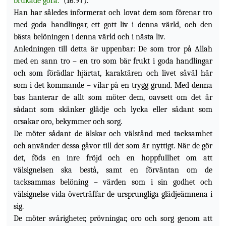
brukade göra."
(16:97).
Han har således informerat och lovat dem som förenar tro
med goda handlingar, ett gott liv i denna värld, och den
bästa belöningen i denna värld och i nästa liv.
Anledningen till detta är uppenbar: De som tror på Allah
med en sann tro – en tro som bär frukt i goda handlingar
och som förädlar hjärtat, karaktären och livet såväl här
som i det kommande – vilar på en trygg grund. Med denna
bas hanterar de allt som möter dem, oavsett om det är
sådant som skänker glädje och lycka eller sådant som
orsakar oro, bekymmer och sorg.
De möter sådant de älskar och välstånd med tacksamhet
och använder dessa gåvor till det som är nyttigt. När de gör
det, föds en inre fröjd och en hoppfullhet om att
välsignelsen ska bestå, samt en förväntan om de
tacksammas belöning – värden som i sin godhet och
välsignelse vida överträffar de ursprungliga glädjeämnena i
sig.
De möter svårigheter, prövningar, oro och sorg genom att