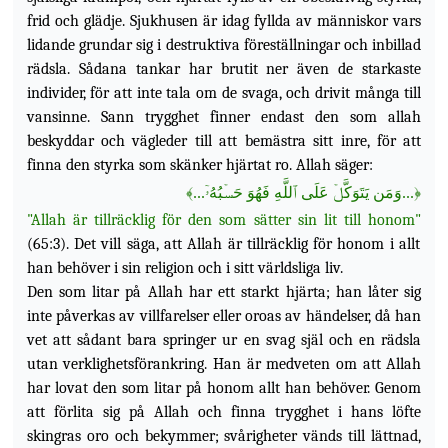
frid och glädje. Sjukhusen är idag fyllda av människor vars
lidande grundar sig i destruktiva föreställningar och inbillad
rädsla. Sådana tankar har brutit ner även de starkaste
individer, för att inte tala om de svaga, och drivit många till
vansinne. Sann trygghet finner endast den som allah
beskyddar och vägleder till att bemästra sitt inre, för att
finna den styrka som skänker hjärtat ro. Allah säger:
﴾
...وَمَن يَتَوَكَّلۡ عَلَى ٱللَّهِ فَهُوَ حَسۡبُهُۥٓ...
﴿
"Allah är tillräcklig för den som sätter sin lit till honom"
(65:3). Det vill säga, att Allah är tillräcklig för honom i allt
han behöver i sin religion och i sitt världsliga liv.
Den som litar på Allah har ett starkt hjärta; han låter sig
inte påverkas av villfarelser eller oroas av händelser, då han
vet att sådant bara springer ur en svag själ och en rädsla
utan verklighetsförankring.
Han är medveten om att Allah
har lovat den som litar på honom allt han behöver. Genom
att förlita sig på Allah och finna trygghet i hans löfte
skingras oro och bekymmer; svårigheter vänds till lättnad,