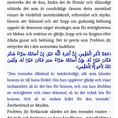
motverka det de kan, lindra det de förmår och tålmodigt
uthärda det som är oundvikligt. Genom detta motstånd
vinner de värdefull motståndskraft, erfarenhet och styrka.
Genom sitt tålamod och sitt hopp om gudomlig belöning
uppnår de dessutom något storslaget, som får svårigheterna
att blekna och ersättas av glädje, hopp och en längtan efter
Allahs gunst och belöning. Det är precis som Profeten ﷺ
uttryckte det i den autentiska hadithen:
عَجَبًا لِأَمْرِ الْمُؤْمِنِ، إِنَّ أَمْرَهُ كُلَّهُ خَيْرٌ، إِنْ أَصَابَتْهُ سَرَّاءُ شَكَرَ
(
فَكَانَ خَيْرًا لَهُ، وَإِنْ أَصَابَتْهُ ضَرَّاءُ صَبَرَ فَكَانَ خَيْرًا لَهُ، وَلَيْسَ
).
ذَلِكَ لِأَحَدٍ إِلَّا لِلْمُؤْمِنِ
"Den troendes tillstånd är märkvärdigt; allt som händer
honom är till hans fördel. Om han upplever glädje och visar
tacksamhet, så är det bra för honom, och om han drabbas
av svårigheter och visar tålamod, så är det också bra för
honom. Och så är endast fallet för den troende."
Återberättad av
Muslim.
Profeten ﷺ förklarade således att den troendes vinster –