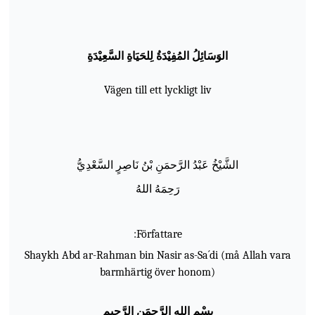
الو
س
ائ
ل
الم
ف
ي
د
ة
ل
لح
ي
اة
الس
ع
ي
د
ة
Vägen till ett lyckligt liv
الش
ي
خ
ع
ب
د
الر
حم
ن
ب
ن
ن
اص
ر
الس
ع
د
ي
ر
ح
م
ه
الله
Författare:
Shaykh Abd ar-Rahman bin Nasir as-Sa´di (må Allah vara
barmhärtig över honom)
ب
س
م
الله
الر
حم
ن
الر
ح
يم