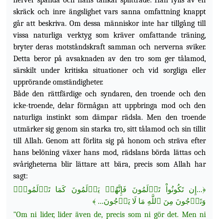
nerver spända och hans tankar splittrade. Han fylls av en
skräck och inre ängslighet vars sanna omfattning knappt
går att beskriva. Om dessa människor inte har tillgång till
vissa naturliga verktyg som kräver omfattande träning,
bryter deras motståndskraft samman och nerverna sviker.
Detta beror på avsaknaden av den tro som ger tålamod,
särskilt under kritiska situationer och vid sorgliga eller
upprörande omständigheter.
Både den rättfärdige och syndaren, den troende och den
icke-troende, delar förmågan att uppbringa mod och den
naturliga instinkt som dämpar rädsla. Men den troende
utmärker sig genom sin starka tro, sitt tålamod och sin tillit
till Allah. Genom att förlita sig på honom och sträva efter
hans belöning växer hans mod, rädslans börda lättas och
svårigheterna blir lättare att bära, precis som Allah har
sagt:
...إِن تَكُونُواْ تَأۡلَمُونَ فَإِنَّهُمۡ يَأۡلَمُونَ كَمَا تَأۡلَمُونَۖ
﴿
﴾
وَتَرۡجُونَ مِنَ ٱللَّهِ مَا لَا يَرۡجُونَ...
"Om ni lider, lider även de, precis som ni gör det. Men ni