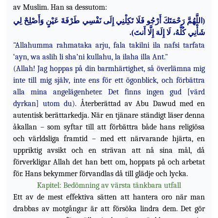
av Muslim. Han sa dessutom:
اللَّهُمَّ رَحْمَتَكَ أَرْجُو فَلَا تَكِلْنِي إِلَى نَفْسِي طَرْفَةَ عَيْنٍ وَأَصْلِحْ لِي
(
).
إِلَهَ إِلَّا أَنتَ
شَأْنِي كُلَّهُ، لَا
"Allahumma rahmataka arju, fala takilni ila nafsi tarfata
‘ayn, wa aslih li sha’ni kullahu, la ilaha illa Ant."
(Allah! Jag hoppas på din barmhärtighet, så överlämna mig
inte till mig själv, inte ens för ett ögonblick, och förbättra
alla mina angelägenheter. Det finns ingen gud [värd
dyrkan] utom du).
Återberättad av Abu Dawud med en
autentisk berättarkedja. När en tjänare ständigt läser denna
åkallan – som syftar till att förbättra både hans religiösa
och världsliga framtid – med ett närvarande hjärta, en
uppriktig avsikt och en strävan att nå sina mål, då
förverkligar Allah det han bett om, hoppats på och arbetat
för. Hans bekymmer förvandlas då till glädje och lycka.
Kapitel: Bedömning av värsta tänkbara utfall
Ett av de mest effektiva sätten att hantera oro när man
drabbas av motgångar är att försöka lindra dem. Det gör