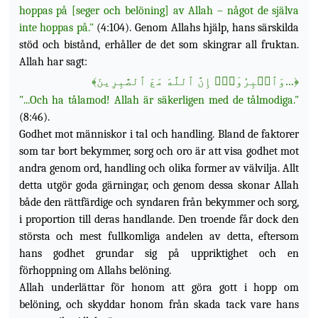
hoppas på [seger och belöning] av Allah – något de själva
inte hoppas på."
(4:104). Genom Allahs hjälp, hans särskilda
stöd och bistånd, erhåller de det som skingrar all fruktan.
Allah har sagt:
﴾
...وَٱصۡبِرُوٓاْۚ إِنَّ ٱللَّهَ مَعَ ٱلصَّٰبِرِينَ
﴿
"...Och ha tålamod! Allah är säkerligen med de tålmodiga."
(8:46).
Godhet mot människor i tal och handling. Bland de faktorer
som tar bort bekymmer, sorg och oro är att visa godhet mot
andra genom ord, handling och olika former av välvilja. Allt
detta utgör goda gärningar, och genom dessa skonar Allah
både den rättfärdige och syndaren från bekymmer och sorg,
i proportion till deras handlande. Den troende får dock den
största och mest fullkomliga andelen av detta, eftersom
hans godhet grundar sig på uppriktighet och en
förhoppning om Allahs belöning.
Allah underlättar för honom att göra gott i hopp om
belöning, och skyddar honom från skada tack vare hans