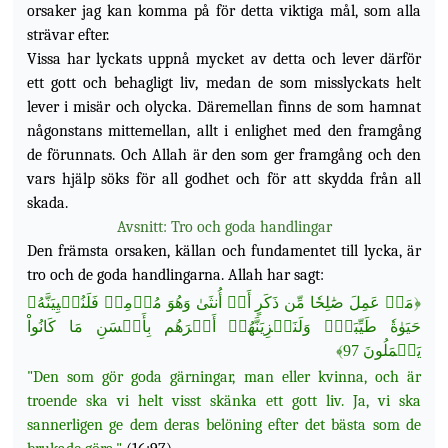
orsaker jag kan komma på för detta viktiga mål, som alla
strävar efter.
Vissa har lyckats uppnå mycket av detta och lever därför
ett gott och behagligt liv, medan de som
misslyckats helt
lever i misär och olycka. Däremellan finns de som hamnat
någonstans mittemellan, allt i enlighet med den framgång
de förunnats. Och Allah är den som ger framgång och den
vars hjälp söks för all godhet och för att skydda från all
skada.
Avsnitt: Tro och goda handlingar
Den främsta orsaken, källan och fundamentet till lycka, är
tro och de goda handlingarna. Allah har sagt:
مَنۡ عَمِلَ صَٰلِحٗا مِّن ذَكَرٍ أَوۡ أُنثَىٰ وَهُوَ مُؤۡمِنٞ فَلَنُحۡيِيَنَّهُۥ
﴿
حَيَوٰةٗ طَيِّبَةٗۖ وَلَنَجۡزِيَنَّهُمۡ أَجۡرَهُم بِأَحۡسَنِ مَا كَانُواْ
﴾
يَعۡمَلُونَ 97
"Den som gör goda gärningar, man eller kvinna, och är
troende ska vi helt visst skänka ett gott liv. Ja, vi ska
sannerligen ge dem deras belöning efter det bästa som de