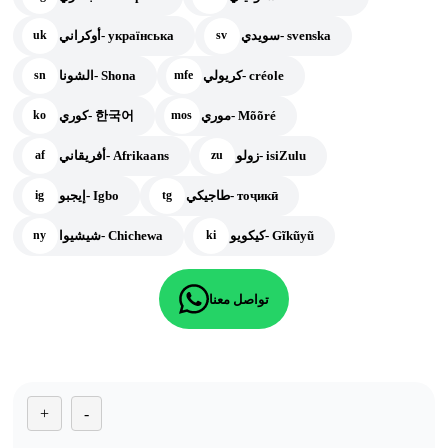
سويدي- svenska
أوكراني- українська
uk
sv
كريولي- créole
الشونا- Shona
sn
mfe
موري- Mõõré
كوري- 한국어
ko
mos
زولو- isiZulu
أفريقاني- Afrikaans
af
zu
طاجيكي- тоҷикӣ
إيجبو- Igbo
ig
tg
كيكويو- Gĩkũyũ
شيشيوا- Chichewa
ny
ki
تواصل معنا
+
-