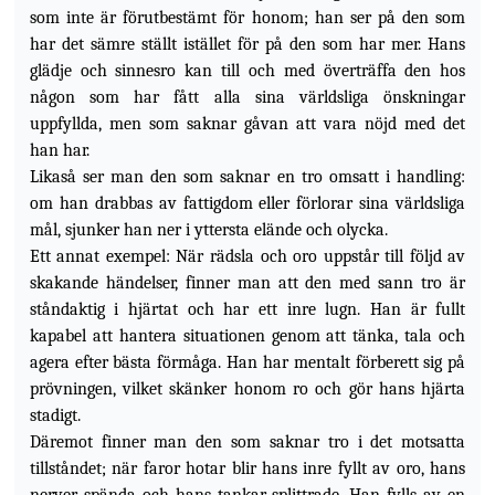
som inte är förutbestämt för honom; han ser på den som
har det sämre ställt istället för på den som har mer. Hans
glädje och sinnesro kan till och med överträffa den hos
någon som har fått alla sina världsliga önskningar
uppfyllda, men som saknar gåvan att vara nöjd med det
han har.
Likaså ser man den som saknar en tro omsatt i handling:
om han drabbas av fattigdom eller förlorar sina världsliga
mål, sjunker han ner i
yttersta elände och olycka.
Ett annat exempel: När rädsla och oro uppstår till följd av
skakande händelser, finner man att den med sann tro är
ståndaktig i hjärtat och har ett inre lugn. Han är fullt
kapabel att hantera situationen genom att tänka, tala och
agera efter bästa förmåga. Han har mentalt förberett sig på
prövningen, vilket skänker honom ro och gör hans hjärta
stadigt.
Däremot finner man den som saknar tro i det motsatta
tillståndet; när faror hotar blir hans inre fyllt av oro, hans