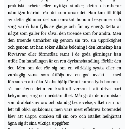
praktiskt arbete eller nyttiga studier; detta distraherar
nämligen hjärtat från det som oroar det. Han kan till följd
av detta glömma det som orsakat honom bekymmer och
sorg, varpå han fylls av glädje och får ny energi. Detta är
något som gäller för såväl den troende som för andra. Men
den troende utmärker sig genom sin tro, sin uppriktighet
och genom att han söker Allahs belöning i den kunskap han
förvärvar eller
förmedlar, samt i de goda gärningar han
utför. Om handlingen är en ren dyrkanshandling, förblir den
det. Men om det rör sig om en världslig syssla eller en
vardaglig vana som åtföljs av en god avsikt – med
föresatsen att söka Allahs hjälp för att kunna lyda honom –
så har även detta en kraftfull verkan i att driva bort
bekymmer, sorg och nedstämdhet. Många är de människor
som drabbats av oro och ständig bedrövelse, vilket i sin tur
lett till olika sjukdomar, men vars mest effektiva botemedel
blev att släppa orsaken till sin oro och istället helhjärtat
ägna sig åt sina viktiga uppgifter.