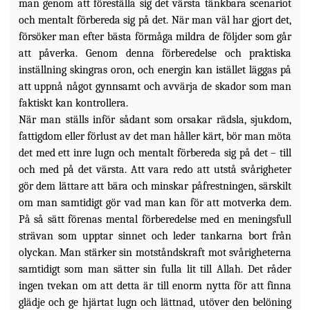
man genom att föreställa sig det värsta tänkbara scenariot
och mentalt förbereda sig på det. När man väl har gjort det,
försöker man efter bästa förmåga mildra de följder som går
att påverka. Genom denna förberedelse och praktiska
inställning skingras oron, och energin kan istället läggas på
att uppnå något gynnsamt och avvärja de
skador som man
faktiskt kan kontrollera.
När man ställs inför sådant som orsakar rädsla, sjukdom,
fattigdom eller förlust av det man håller kärt, bör man möta
det med ett inre lugn och mentalt förbereda sig på det – till
och med på det värsta. Att vara redo att utstå svårigheter
gör dem lättare att bära och minskar påfrestningen, särskilt
om man samtidigt gör vad man kan för att motverka dem.
På så sätt förenas mental förberedelse med en meningsfull
strävan som upptar sinnet och leder tankarna bort från
olyckan. Man stärker sin motståndskraft mot svårigheterna
samtidigt som man sätter sin fulla lit till Allah. Det råder
ingen tvekan om att detta är till enorm nytta för att finna
glädje och ge hjärtat lugn och lättnad, utöver den belöning