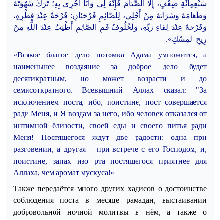
سَبْعِمِائَةِ ضِعْفٍ، إِلَّا الصِّيَامَ فَإِنَّهُ لِي وَأَنَا أَجْزِي بِهِ؛ تَرَكَ شَهْوَتَهُ
لِلصَّائِمِ فَرْحَتَانِ: فَرْحَةٌ عِنْدَ فِطْرِهِ،
،
وَطَعَامَهُ وَشَرَابَهُ مِنْ أَجْلِي
وَلَخُلُوفُ فَمِ الصَّائِمِ أَطْيَبُ عِنْدَ اللَّهِ مِنْ
،
وَفَرْحَةٌ عِنْدَ لِقَاءِ رَبِّهِ
.
رِيحِ المِسْكِ»
«Всякое благое дело потомка Адама умножится, а
наименьшее воздаяние за доброе дело будет
десятикратным, но может возрасти и до
семисоткратного. Всевышний Аллах сказал: "За
исключением поста, ибо
, поистине,
пост совершается
ради Меня, и Я воздам за него, ибо человек отказался от
интимной близости, своей еды и своего питья ради
Меня! Постящегося ждут две радости: одна при
разговении, а другая – при встрече с его Господом, и
,
поистине,
запах изо рта постящегося приятнее для
Аллаха, чем аромат мускуса!»
Также передаётся много других хадисов о достоинстве
соблюдения поста в месяце рамадан, выстаивании
добровольной ночной молитвы в нём, а также о