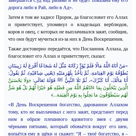
завершится Суд над рабами и не будет показана ему его
дорога либо в Рай, либо в Ад».
Затем в том же хадисе Пророк, да благословит его Аллах
и приветствует, упомянул о владельцах верблюдов,
коров и овец, с которых не выплачивался закят, сообщив,
что они будут мучиться из-за них в День Воскрешения.
Также достоверно передаётся, что Посланник Аллаха, да
благословит его Аллах и приветствует, сказал:
«مَنْ آتَاهُ اللَّهُ مَالًا فَلَمْ يُؤَدِّ زَكَاتَهُ مُثِّلَ لَهُ شَجَاعًا أَقْرَعَ لَهُ زَبِيبَتَانِ
يُطَوِّقُهُ يَوْمَ القِيَامَةِ، ثُمَّ يَأْخُذُ بِلَهْزِمَتَيْهِ
(يَعْنِي شِدْقَيْهِ)، ثُمَّ يَقُولُ:
يَحْسَبَنَّ
وَلَا
﴿
قَوْلَهُ تَعَالَى:
ﷺ
أَنَا مَالُكَ، أَنَا كَنْزُكَ»، ثُمَّ تَلَا النَّبِيُّ
الَّذِينَ
يَبْخَلُونَ
بِمَا
ءَاتَاهُمُ
اللَّهُ
مِن
فَضْلِهِ هُوَ
خَيْرًا
لَّهُمْ
بَلْ
هُوَ
شَرٌّ
﴾
...
الْقِيَمَة
يَوْمَ
بِهِ
بَخِلُوا
مَا
سَيُطَوَّقُونَ
لَهُم
«В День Воскрешения богатство, дарованное Аллахом
тому, кто не выплачивал с него закят, предстанет перед
ним в образе плешивого ядовитого змея с двумя
чёрными пятнами, который обовьётся вокруг его шеи,
вопьётся ему в щёки и скажет: “Я – твоё богатство, я –