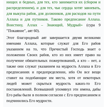
нищих и бедных, для тех, кто занимается их (сбором и
распределением), и для тех, чьи сердца хотят завоевать,
для выкупа рабов, для должников, для расходов на пути
Аллаха и для путников. Таково предписание Аллаха.
Воистину, Аллах – Знающий, Мудрый»
(сура 9
"Покаяние", аят 60)
.
Этот благородный аят завершается двумя великими
именами Аллаха, которые служат для Его рабов
указанием на то, что Пречистый Господь знает о
положении Своих рабов, кто из них имеет право на
получение обязательных пожертвований, а кто – нет, а
также они служат указанием на мудрость Аллаха в Его
предписаниях и предопределении, ибо Он все вещи
ставит на подобающие им места, хотя от некоторых
людей может скрыться мудрость каких-то Его
постановлений. Всевышний упомянул эти имена, дабы
Его рабы были в полном согласии с Его предписанием и
подчинились Его мудрости.