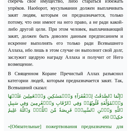
сберечь своё имущество, либо стараться избежать
упрёков. Наоборот, мусульманин должен выплачивать
закят людям, которым
он
предназначается, только
потому, что
они имеют на него право, а не ради какой-
либо другой цели. При этом человек, выплачивающий
закят, должен быть доволен данным предписанием и
искренне выполнять его только ради Всевышнего
Аллаха, ибо лишь в этом случае он выполнит свой долг,
заслужит щедрую награду Аллаха и получит от Него
возмещение.
В Священном Коране Пречистый Аллах разъяснил
категории людей, которым предназначается закят.
Так,
Всевышний сказал:
﴿إِنَّمَا ٱلصَّدَقَٰتُ لِلۡفُقَرَآءِ وَٱلۡمَسَٰكِينِ وَٱلۡعَٰمِلِينَ عَلَيۡهَا
وَٱلۡمُؤَلَّفَةِ قُلُوبُهُمۡ وَفِي ٱلرِّقَابِ وَٱلۡغَٰرِمِينَ وَفِي سَبِيلِ
ٱللَّهِ وَٱبۡنِ ٱلسَّبِيلِۖ فَرِيضَةٗ مِّنَ ٱللَّهِۗ وَٱللَّهُ عَلِيمٌ
﴾
60
حَكِيمٞ
«[Обязательные] пожертвования предназначены для