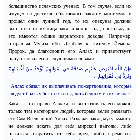
большинство исламских учёных. В том случае, если их
имущество достигло обла
гаемого закятом минимума и
прошёл один лунный год, то их опекуны должны
выплатить от их лица закят в конце года, поскольку на
это имеются общие шариатские доводы. Например,
отправляя Му‘аза ибн Джабаля к жителям Йемена,
Пророк, да благословит его Аллах и приветствует,
напутствовал его следующими словами:
«إِنَّ اللَّهَ افْتَرَضَ عَلَيْهِمْ صَدَقَةً فِي أَمْوَالِهِمْ تُؤْخَذُ مِنْ أَغْنِيَائِهِمْ
وَتُرَدُّ فِي فُقَرَائِهِمْ».
«Аллах обязал их выплачивать пожертвования, которые
следует брать у богатых и отдавать бедным из их числа».
Закят – это право Аллаха, и выплачивать его можно
только тем категориям людей, которым велел раздавать
его Сам Всевышний Аллах. Раздавая закят, мусульманин
не должен искать для себя мирской выгоды, либо
пытаться отвратить от себя вред, либо стремиться