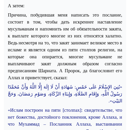
А затем:
Причина, побудившая меня написать это послание,
состоит в том, чтобы дать искреннее наставление
мусульманам и напомнить им об обязательности закята,
к выплате которого многие из них
относятся
халатно.
Ведь несмотря на то, что закят занимает великое место в
исламе и является одним из пяти столпов религии, на
которые она опирается, многие мусульмане не
выплачивают закят должным образом согласно
предписаниям Шариата.
А
Пророк,
да
благословит его
Аллах и приветствует, сказал:
«بُنِيَ الإِسْلَامُ عَلَى خَمْسٍ: شَهَادَةِ أَنْ لَا إِلَهَ إِلَّا اللَّهُ وَأَنَّ مُحَمَّدًا
رَسُولُ اللَّهِ،
وَإِقَامِ الصَّلَاةِ، وَإِيتَاءِ الزَّكَاةِ، وَصَوْمِ رَمَضَانَ، وَحَجِّ
.
البَيْتِ»
«Ислам построен на пяти [столпах]: свидетельстве, что
нет божества, достойного поклонения, кроме Аллаха, и
что Мухаммад – Посланник Аллаха,
выстаивании