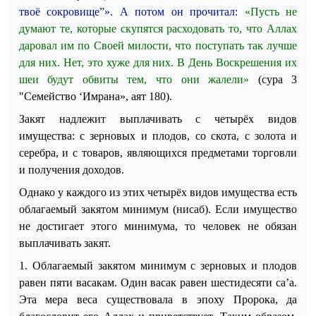
твоё сокровище”». А потом он прочитал:
«Пусть не
думают те, которые скупятся расходовать то, что Аллах
даровал им по Своей милости, что поступать так лучше
для них. Нет, это хуже для них. В День Воскрешения их
шеи будут обвиты тем, что они жалели»
(сура 3
"Семейство ‘Имрана», аят 180)
.
Закят надлежит выплачивать с четырёх видов
имущества: с зерновых и плодов, со скота, с золота и
серебра, и с товаров, являющихся предметами торговли
и получения доходов.
Однако у каждого из этих четырёх видов имущества есть
облагаемый закятом минимум (нисаб). Если имущество
не достигает этого минимума, то человек не обязан
выплачивать закят.
1.
Облагаемый закятом минимум с зерновых и плодов
равен пяти васакам. Один васак равен шестидесяти са’а.
Эта мера веса существовала в эпоху Пророка, да