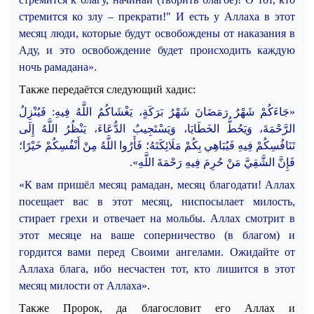
стремится ко злу – прекрати!" И
есть у Аллаха в этот
месяц люди, которые будут освобождены от наказания в
Аду, и это освобождение будет происходить каждую
ночь рамадана».
Также передаётся следующий хадис:
«جَاءَكُمْ شَهْرُ رَمَضَانَ شَهْرُ بَرَكَةٍ، يَغْشَاكُمُ اللَّهُ فِيهِ: فَي
نْزِلُ
الرَّحْمَةَ، وَيَحُطُّ الخَطَايَا، وَيَسْتَجِيبُ الدُّعَاءَ، يَنْظُرُ اللَّهُ إِلَى
تَنَافُسِكُمْ فِيهِ فَيُبَاهِي بِكُمْ مَلَائِكَتَهُ؛ فَأَرُوا اللَّهُ مِنْ أَنْفُسِكُمْ خَيْرًا؛
فَإِنَّ الشَّقِيَّ مَنْ حُرِمَ فِيهِ رَحْمَةَ اللَّهِ».
«К вам пришёл месяц рамадан, месяц благодати! Аллах
посещает вас в этот месяц, ниспосылает милость,
стирает грехи и отвечает на мольбы. Аллах смотрит в
этот месяце на ваше соперничество (в благом) и
гордится вами перед Своими ангелами. Ожидайте от
Аллаха блага, ибо несчастен тот, кто лишится в этот
месяц милости от Аллаха».
Также Пророк, да благословит его Аллах и