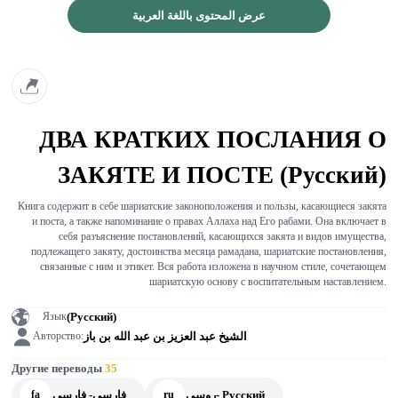
عرض المحتوى باللغة العربية
ДВА КРАТКИХ ПОСЛАНИЯ О
ЗАКЯТЕ И ПОСТЕ (Русский)
Книга содержит в себе шариатские законоположения и пользы, касающиеся закята
и поста, а также напоминание о правах Аллаха над Его рабами. Она включает в
себя разъяснение постановлений, касающихся закята и видов имущества,
подлежащего закяту, достоинства месяца рамадана, шариатские постановления,
связанные с ним и этикет. Вся работа изложена в научном стиле, сочетающем
шариатскую основу с воспитательным наставлением.
(Русский)
Язык
الشيخ عبد العزيز بن عبد الله بن باز
Авторство:
Другие переводы
35
روسي- Русский
فارسي- فارسي
fa
ru