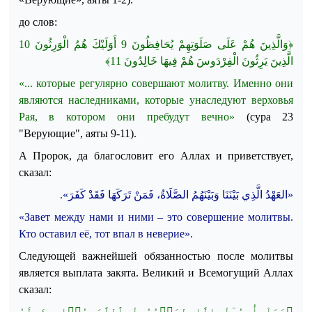
до слов:
10
أَوَلَيْكَ هُمُ الْوَرِثُونَ
9
﴿وَالَّذِينَ هُمْ عَلَى صَلَوَتِهِمْ يُحَافِظُونَ
﴾
11
الَّذِينَ يَرِثُونَ الْفِرْدَوسَ هُمْ فِيهَا خَالِدُونَ
«... которые регулярно совершают молитву. Именно они
являются наследниками, которые унаследуют верховья
Рая, в котором они пребудут вечно»
(сура 23
"Верующие", аяты
9-11
)
.
А Пророк, да благословит его Аллах и приветствует,
сказал:
«العَهْدُ الَّذِي بَيْنَنَا وَبَيْنَهُمُ الصَّلَاةُ، فَمَنْ تَرَكَهَا فَقَدْ كَفَرَ».
«Завет между нами и ними – это совершение молитвы.
Кто оставил её, тот впал в неверие».
Следующей важнейшей обязанностью по
сле молитвы
является выплата закята.
Великий и Всемогущий Аллах
сказал:
﴿وَمَآ أُمِرُوٓاْ إِلَّا لِيَعۡبُدُواْ ٱللَّهَ مُخۡلِصِينَ لَهُ