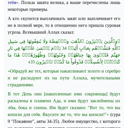
тебя».
Польза закята велика, а выше перечислены лишь
некоторые примеры.
А кто скупится выплачивать закят или выплачивает его
не в полной мере, то в отношении него пришла суровая
угроза.
Всевышний Аллах сказал:
﴿وَٱلَّذِينَ يَكۡنِزُونَ ٱلذَّهَبَ وَٱلۡفِضَّةَ وَلَا يُنفِقُونَهَا فِي سَبِيلِ
ٱللَّهِ فَبَشِّرۡهُم بِعَذَابٍ أَلِيمٖ 34 يَوۡمَ يُحۡمَىٰ عَلَيۡهَا فِي نَارِ
جَهَنَّمَ فَتُكۡوَىٰ بِهَا جِبَاهُهُمۡ وَجُنُوبُهُمۡ وَظُهُورُهُمۡۖ هَٰذَا مَا
﴾
35
كَنَزۡتُمۡ لِأَنفُسِكُمۡ فَذُوقُواْ مَا كُنتُمۡ تَكۡنِزُونَ
«Обрадуй же тех, которые накапливают золото и серебро
и не расходуют их на пути Аллаха, мучительными
страданиями.
В тот День они [накопленные ими сокровища] будут
раскалены в пламени Ада, и ими будут заклеймены их
лбы, бока и спины. Им будет сказано: "Вот то, что вы
копили для себя. Вкусите же то, что вы копили!"»
(сура
9 "Покаяние", аяты
34-35
)
. Любое имущество, с которого