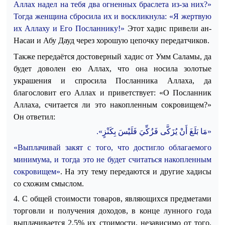
Аллах надел на тебя два огненных браслета из-за них?»
Тогда женщина сбросила их и воскликнула: «Я жертвую
их Аллаху и Его Посланнику!»
Этот хадис привели ан-
Насаи и Абу Дауд через хорошую цепочку передатчиков.
Также передаётся достоверный хадис от
Умм Саламы, да
будет доволен ею Аллах, что она носила золотые
украшения и спросила Посланника Аллаха, да
благословит его Аллах и приветствует: «О Посланник
Аллаха, считается ли это накопленным сокровищем?»
Он ответил:
.
«مَا بَلَغَ أَنْ يُزَكَّى فَزُكِّيَ فَلَيْسَ بِكَنْزٍ»
«Выплачивай закят с того, что достигло облагаемого
минимума, и тогда это не будет считаться накопленным
сокровищем»
.
На эту тему передаются и другие хадисы
со схожим смыслом.
4.
С общей стоимости товаров, являющихся предметами
торговли и получения до
ходов, в конце лунного года
выплачивается 2,5% их стоимости, независимо от того,