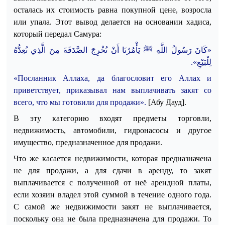
осталась их стоимость равна покупной цене, возросла
или упала.
Этот вывод делается на основании хадиса,
который передал Самура:
«كَانَ رَسُولُ اللَّهِ
ﷺ
يَأْمُرُنَا أَنْ نُخْرِجَ الصَّدَقَةَ مِنَ الَّذِي نُعِدُّهُ
.
لِلْبَيْعِ»
«Посланник Аллаха, да благословит его Аллах и
приветствует, приказывал нам выплачивать закят со
всего, что мы готовили для продажи».
[Абу Дауд].
В эту категорию входят предметы торговли,
недвижимость, автомобили, гидронасосы и другое
имущество, предназначенное для продажи.
Что же касается недвижимости, которая предназначена
не для продажи, а для сдачи в аренду, то закят
выплачивается с полученной от неё арендной платы,
если хозяин владел этой суммой в течение одного года.
С самой же недвижимости закят не выплачивается,
поскольку она не была предназначена для продажи. То