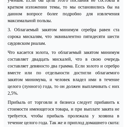
учёным. Если бы цель этого послания не состояла в
кратком изложении темы, то мы остановились бы на
данном вопросе более подробно для извлечения
максимальной пользы.
3.
Облагаемый закятом минимум серебра равен ста
сорока мискалям, что эквивалентно пятидесяти шести
саудовским риалам.
Что касается золота, то облагаемый закятом минимум
составляет двадцать мискалей, что в свою очередь
составляет девяносто два грамма. Если золото и серебро
вместе или по от
дельности достигли облагаемого
закятом минимума, и человек владел ими в течение
целого (лунного) года, то он должен выплачивать с них
2,5%.
Прибыль от торговли и бизнеса следует прибавить к
стоимости имеющегося товара, и при выплате закята не
требуется, чтобы прибыль пролежала у хозяина в
течение целого года. Так же и приплод домашнего скота: