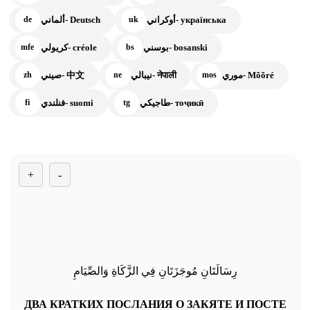
أوكراني- українська
ألماني- Deutsch
de
uk
بوسني- bosanski
كريولي- créole
mfe
bs
موري- Mõõré
نيبالي- नेपाली
صيني- 中文
zh
ne
mos
طاجيكي- тоҷикӣ
فنلندي- suomi
fi
tg
+
-
ام
ي
الص
و
اة
ك
الز
ِي
ف
ِ
ان
ت
ز
وج
م
ان
ت
ال
س
ر
ДВА КРАТКИХ ПОСЛАНИЯ О ЗАКЯТЕ И ПОСТЕ