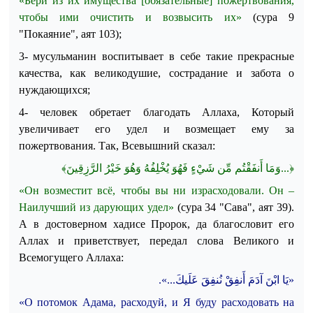
«Бери из их имущества [обязательные] пожертвования,
чтобы ими очистить и возвысить их»
(сура 9
"Покаяние", аят 103)
;
3-
мусульманин воспитывает в себе такие прекрасные
качества, как великодушие, сострадание и забота о
нуждающихся;
4-
человек обретает благодать Аллаха, Который
увеличивает его удел и возмещает ему за
пожертвования.
Так, Всевышний сказал:
﴾
ين
ق
ز
وَمَا أَنفَقْتُم مِّن شَيْءٍ فَهُوَ يُخْلِفُهُ وَهُوَ خَيْرُ الر
...
﴿
«Он возместит всё, чтобы вы ни израсходовали. Он –
Наилучший из дарующих удел»
(сура 34 "Сава", аят 39)
.
А в достоверном хадисе Пророк, да благословит его
Аллах и приветствует, передал слова Великого и
Всемогущего Аллаха:
.
...»
يك
ل
ع
ق
نف
ن
ق
نف
أ
م
آد
ن
ا اب
«ي
«О потомок Адама, расходуй, и Я буду расходовать на