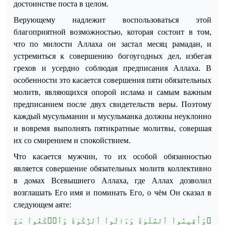
достоинстве поста в целом.
Верующему надлежит воспользоваться этой
благоприятной возможностью, которая состоит в том,
что по милости Аллаха он застал месяц рамадан, и
устремиться к совершению богоугодных дел, избегая
грехов и усердно соблюдая предписания Аллаха. В
особенности это касается совершения пяти обязательных
молитв, являющихся опорой ислама и самым важным
предписанием после двух свидетель
ств веры. Поэтому
каждый мусульманин и мусульманка должны неуклонно
и вовремя выполнять пятикратные молитвы, совершая
их со смирением и спокойствием.
Что касается мужчин, то их особой обязанностью
является совершение обязательных молитв коллективно
в домах Всевышнего Аллаха, где Аллах дозволил
возглашать Его имя и поминать Его, о чём Он сказал в
следующем аяте:
﴿وَأَقِيمُواْ ٱلصَّلَوٰةَ وَءَاتُواْ ٱلزَّكَوٰةَ وَٱرۡكَعُواْ مَعَ