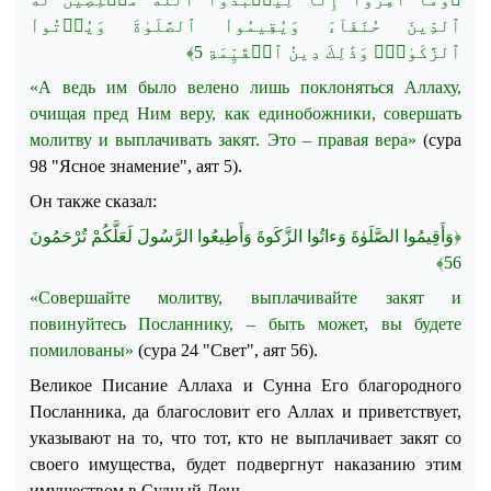
ٱلدِّينَ حُنَفَآءَ وَيُقِيمُواْ ٱلصَّلَوٰةَ وَيُؤۡتُواْ
﴾
5
ٱلزَّكَوٰةَۚ وَذَٰلِكَ دِينُ ٱلۡقَيِّمَةِ
«А ведь им было велено лишь поклоняться Аллаху,
очищая пред Ним веру, как единобожники, совершать
молитву и выплачивать закят. Это – правая вера»
(сура
98 "Ясное знамение", аят 5)
.
Он также сказал:
﴿وَأَقِيمُوا الصَّلَوٰةَ وَءاتُوا الزَّكَوةَ وَأَطِيعُوا الرَّسُولَ لَعَلَّكُمْ تُرْحَمُونَ
﴾
56
«Совершайте молитву, выплачивайте закят и
повинуйтесь Посланнику, – быть может, вы будете
помилованы»
(сура 24 "Свет", аят 56)
.
Великое Писание Аллаха и Сунна Его благородного
Посланника, да благословит его Аллах и приветствует,
указывают на то, что тот, кто не выплачивает закят со
своего имущества, будет подвергнут наказанию этим
имуществом в Судный День.