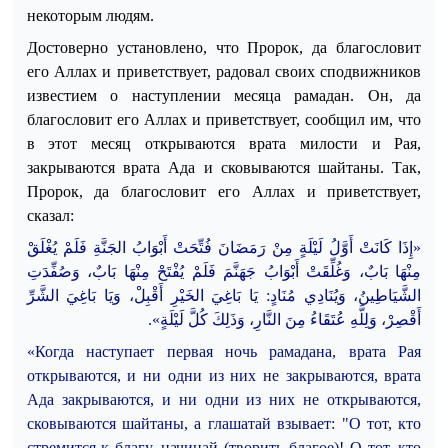
некоторым людям.
Достоверно установлено, что Пророк, да благословит
его Аллах и приветствует, радовал своих сподвижников
известием о наступлении месяца рамадан. Он, да
благословит его Аллах и приветствует, сообщил им, что
в этот месяц открываются врата милости и Рая,
закрываются врата Ада и сковываются шайтаны.
Так,
Пророк, да благословит его Аллах и приветствует,
сказал:
«إِذَا كَانَتْ أَوَّلُ لَيْلَةٍ مِنْ رَمَضَانَ فُتِ
حَتْ أَبْوَابُ الجَنَّةِ فَلَمْ يُغْلَقْ
مِنْهَا بَابٌ، وَغُلِّقَتْ أَبْوَابُ جَهَنَّمَ فَلَمْ يُفْتَحْ مِنْهَا بَابٌ، وَصُفِّدَتِ
الشَّيَاطِينُ، وَيُنَادِي مُنَادٍ: يَا بَاغِيَ الخَيْرِ أَقْبِلْ، وَيَا بَاغِيَ الشَّرِّ
وَلِلَّهِ عُتَقَاءُ مِنَ النَّارِ، وَذَلِكَ كُلَّ لَيْلَةٍ».
،
أَقْصِرْ
«Когда наступает первая ночь рамадана, врата Рая
открываются, и ни одни из них не закрываются, врата
Ада закрываются, и ни одни из них не открываются,
сковываются шайтаны, а глашатай взывает: "О тот, кто
стремится к благу, начинай (творить благое)! О тот, кто