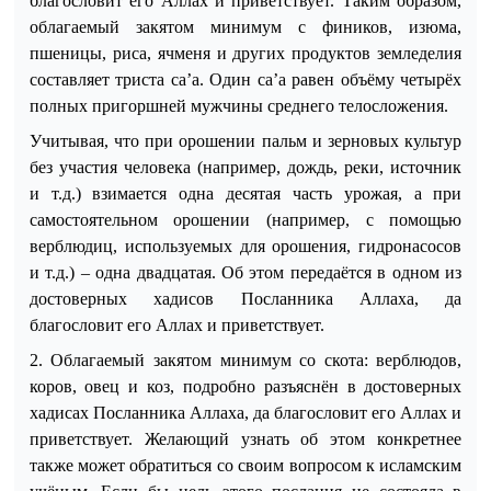
благословит его Аллах и приветствует. Таким образом,
облагаемый закятом минимум с фиников, изюма,
пшеницы, риса, ячменя и других продуктов земледелия
составляет триста са’а. Один са’а равен объёму четырёх
полных пригоршней мужчины среднего телосложения.
Учитывая, что при орошении пальм и зерновых культур
без участия человека (например, дождь, реки, источник
и
т.д.
) взимается одна десятая часть урожая,
а при
самостоя
тельном орошении (например, с помощью
верблюдиц, используемых для орошения, гидронасосов
и
т.д.
) – одна двадцатая. Об этом передаётся в одном из
достоверных хадисов Посланника Аллаха, да
благословит его Аллах и приветствует.
2.
Облагаемый закятом минимум со скота: верблюдов,
коров, овец и коз, подробно разъяснён в достоверных
хадисах Посланника Аллаха, да благословит его Аллах и
приветствует. Желающий узнать об этом конкретнее
также может обратиться со своим вопросом к исламским