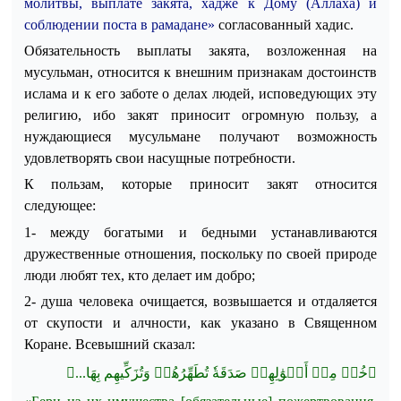
молитвы, выплате закята, хадже к Дому (Аллаха) и
соблюдении поста в рамадане»
согласованный хадис.
Обязательность
выплаты закята, возложенная на
мусульман, относится к внешним признакам достоинств
ислама и к его заботе о делах людей, исповедующих эту
религию, ибо закят приносит огромную пользу, а
нуждающиеся мусульмане получают возможность
удовлетворять свои насущные потребности.
К пользам,
которые приносит
закят
относится
следующее:
1-
между
богатыми и бедными устанавливаются
дружественные отношения, поскольку по своей природе
люди любят тех, кто делает им добро;
2-
душа человека очищается, возвышается и отдаляется
от скупости и алчности, как указано в Священном
Коране.
Всевышний сказал:
﴾
...
خُذۡ مِنۡ أَمۡوَٰلِهِمۡ صَدَقَةٗ تُطَهِّرُهُمۡ وَتُزَكِّيهِم بِهَا
﴿