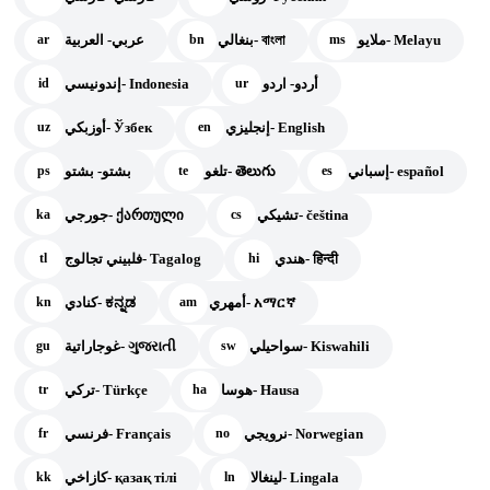
ملايو- Melayu
بنغالي- বাংলা
عربي- العربية
ar
bn
ms
أردو- اردو
إندونيسي- Indonesia
id
ur
إنجليزي- English
أوزبكي- Ўзбек
uz
en
إسباني- español
تلغو- తెలుగు
بشتو- بشتو
ps
te
es
تشيكي- čeština
جورجي- ქართული
ka
cs
هندي- हिन्दी
فلبيني تجالوج- Tagalog
tl
hi
أمهري- አማርኛ
كنادي- ಕನ್ನಡ
kn
am
سواحيلي- Kiswahili
غوجاراتية- ગુજરાતી
gu
sw
هوسا- Hausa
تركي- Türkçe
tr
ha
نرويجي- Norwegian
فرنسي- Français
fr
no
لينغالا- Lingala
كازاخي- қазақ тілі
kk
ln