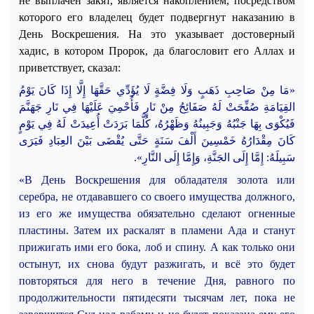
не выплачен закят, является накоплением, посредством
которого его владелец будет подвергнут наказанию в
День Воскрешения. На это указывает достоверный
хадис, в котором Пророк, да благословит его Аллах и
приветствует, сказал:
«مَا مِنْ صَاحِبِ ذَهَبٍ وَلَا فِضَّةٍ لَا يُؤَدِّي حَقَّهَا إِلَّا إِذَا
كَانَ يَوْمُ
القِيَامَةِ صُفِ
حَتْ لَهُ صَفَائِحُ مِنْ نَارٍ فَأُحْمِيَ عَلَيْهَا فِي نَارِ جَهَنَّمَ
فَيُكْوَى بِهَا جَنْبُهُ وَجَبِينُهُ وَظَهْرُهُ، كُلَّمَا بَرَدَتْ أُعِيدَتْ لَهُ فِي يَوْمٍ
كَانَ مِقْدَارُهُ خَمْسِينَ أَلْفَ سَنَةٍ حَتَّى يُقْضَى بَيْنَ العِبَادِ فَيَرَى
.
سَبِيلَهُ: إِمَّا إِلَى الجَنَّةِ، وَإِمَّا إِلَى النَّارِ»
«В День Воскрешения для обладателя золота или
серебра, не отдававшего со своего имущества должного,
из его же имущества обязательно сделают огненные
пластины. Затем их раскалят в пламени Ада и станут
прижигать ими его бока, лоб и спину. А как только они
остынут, их снова будут разжигать, и всё это будет
повторяться для него в течение Дня, равного по
продолжительности пятидесяти тысячам лет, пока не