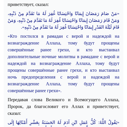
приветствует, сказал:
«مَنْ صَامَ رَمَضَانَ إِيمَانًا وَاحْتِسَابًا غُفِرَ لَهُ مَا تَقَدَّمَ مِنْ ذَنْبِهِ،
وَمَنْ قَامَ رَمَضَانَ إِيمَانًا وَاحْتِسَابًا غُفِرَ لَهُ مَا تَقَدَّمَ مِنْ ذَنْبِهِ، وَمَنْ
.
إِيمَانًا وَاحْتِسَابًا غُفِرَ لَهُ مَا تَقَدَّمَ مِنْ ذَنْبِهِ»
قَامَ لَيْلَةَ القَدْرِ
«Кто постился в рамадан с верой и надеждой на
вознаграждение Аллаха, тому будут прощены
совершённые ранее грехи, и кто выстаивал
дополнительные ночные молитвы в рамадане с верой и
надеждой на вознаграждение Аллаха, тому будут
прощены совершённые ранее грехи, и кто выстаивал
ночь предопределения с верой и надеждой на
вознаграждение Аллаха, тому будут прощены
совершённые ранее грехи».
Передавая слова Великого и Всемогущего Аллаха,
Пророк, да благословит его Аллах и приветствует,
сказал:
«يَقُولُ اللَّهُ: كُلُّ عَمَلِ ابْنِ آدَمَ لَهُ الحَسَنَةُ بِعَشْرِ أَمْثَالِهَا إِلَى