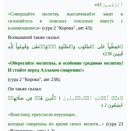
﴾
43
ٱلرَّٰكِعِينَ
«Совершайте молитву, выплачивайте закят и
склоняйтесь в поясных поклонах вместе с
кланяющимися»
(сура 2 "Корова", аят 43)
;
Всевышний также сказал:
﴿حَٰفِظُواْ عَلَى ٱلصَّلَوَٰتِ وَٱلصَّلَوٰةِ ٱلۡوُسۡطَىٰ وَقُومُواْ لِلَّهِ
﴾
238
قَٰنِتِينَ
«Оберегайте молитвы, и особенно среднюю молитву!
И стойте перед Аллахом смиренно!»
(сура 2 "Корова", аят 238);
Он также сказал:
﴿قَدۡ أَفۡلَحَ ٱلۡمُؤۡمِنُونَ 1 ٱلَّذِينَ هُمۡ فِي صَلَاتِهِمۡ
2 ﴾
خَٰشِعُونَ
«Воистину, преуспели верующие,
которые смиренны во время своих молитв...»
(сура 23
«Верующие», аяты
1-2
)
.