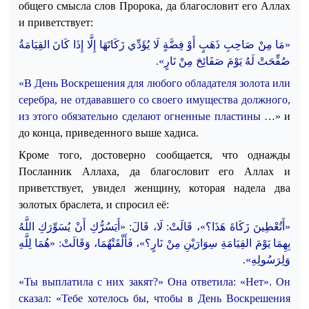
общего смысла слов Пророка, да благословит его Аллах
и приветствует:
«مَا مِنْ صَاحِبِ ذَهَبٍ أَوْ فِضَّةٍ لَا يُؤَدِّي زَكَاتَهَا إِلَّا إِذَا كَانَ القِيَامَةُ
.
حَتْ لَهُ يَوْمَ صَفَائِحَ مِنْ نَارٍ»
صُفِ
«В День Воскрешения для любого обладателя золота или
серебра, не отдававшего со своего имущества должного,
из этого обязательно сделают огненные пластины …»
и
до конца, приведенного выше хадиса.
Кроме того, достоверно сообщается, что однажды
Посланник Аллаха, да благословит его Аллах и
приветствует, увидел женщину, которая надела два
золотых браслета, и спросил её:
سُرُّكِ أَنْ يُسَوِّرَكِ اللَّهُ
قَالَ: «أَي
،
قَالَتْ: لَا
،
«أَتُعْطِينَ زَكَاةَ هَذَا؟»
فَأَلْقَتْهُمَا، وَقَالَتْ: «هُمَا لِلَّهِ
،
»
؟
بِهِمَا يَوْمَ القِيَامَةِ سِوَارَيْنِ مِنْ نَارٍ
.
وَلِرَسُولِهِ»
«Ты выплатила с них закят?» Она ответила: «Нет». Он
сказал: «Тебе хотелось бы, чтобы в День Воскрешения