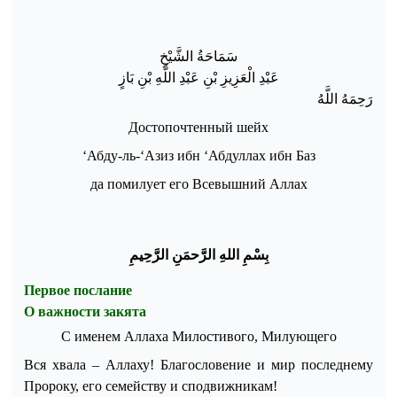
سَمَاحَةُ الشَّيْخِ
عَبْدِ الْعَزِيزِ بْنِ عَبْدِ اللَّهِ بْنِ بَازٍ
رَحِمَهُ اللَّهُ
Достопочтенный шейх
‘Абду-ль
-‘
Азиз ибн ‘Абдуллах ибн Баз
да помилует его Всевышний Аллах
ب
س
م
الله
الر
حم
ن
الر
ح
يم
Первое послание
О важности закята
С именем Аллаха Милостивого, Милующего
Вся хвала – Аллаху! Благословение и мир последнему
Пророку, его семейству и сподвижникам!