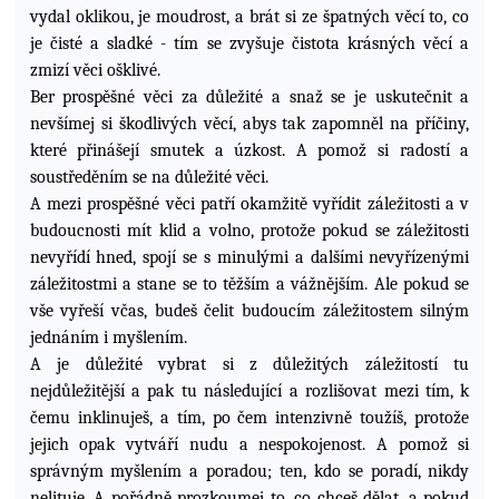
vydal oklikou, je moudrost, a brát si ze špatných věcí to, co
je čisté a sladké - tím se zvyšuje čistota krásných věcí a
zmizí věci ošklivé.
Ber prospěšné věci za důležité a snaž se je uskutečnit a
nevšímej si škodlivých věcí, abys tak zapomněl na příčiny,
které přinášejí smutek a úzkost.
A pomož si radostí a
soustředěním se na důležité věci.
A mezi prospěšné věci patří okamžitě vyřídit záležitosti a v
budoucnosti mít klid a volno, protože pokud se záležitosti
nevyřídí hned, spojí se s minulými a dalšími nevyřízenými
záležitostmi a stane se to těžším a vážnějším. Ale pokud se
vše vyřeší včas, budeš čelit budoucím záležitostem silným
jednáním i myšlením.
A je důležité vybrat si z důležitých záležitostí tu
nejdůležitější a pak tu následující a rozlišovat mezi
tím, k
čemu inklinuješ, a tím, po čem intenzivně toužíš, protože
jejich opak vytváří nudu a nespokojenost. A pomož si
správným myšlením a poradou; ten, kdo se poradí, nikdy
nelituje. A pořádně prozkoumej to, co chceš dělat, a pokud