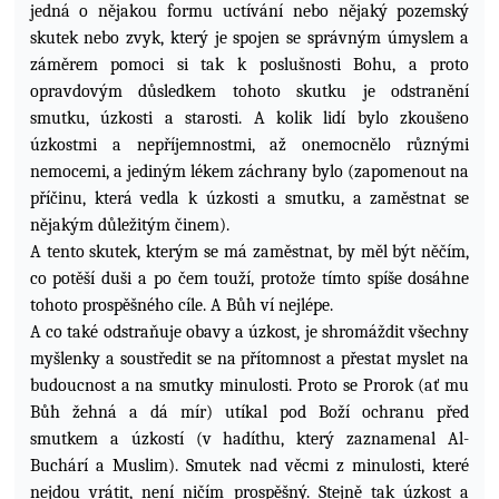
jedná o nějakou
formu uctívání nebo nějaký pozemský
skutek nebo zvyk, který je spojen se správným úmyslem a
záměrem pomoci si tak k poslušnosti Bohu, a proto
opravdovým důsledkem tohoto skutku je odstranění
smutku, úzkosti a starosti. A kolik lidí bylo zkoušeno
úzkostmi a nepříjemnostmi, až onemocnělo různými
nemocemi, a jediným lékem záchrany bylo (zapomenout na
příčinu, která vedla k úzkosti a smutku, a zaměstnat se
nějakým důležitým činem).
A tento skutek, kterým se má zaměstnat, by měl být něčím,
co potěší duši a po čem touží, protože tímto spíše dosáhne
tohoto prospěšného cíle. A Bůh ví nejlépe.
A co také odstraňuje obavy a úzkost, je shromáždit všechny
myšlenky a soustředit se na přítomnost a přestat myslet na
budoucnost a na smutky minulosti. Proto se Prorok (ať mu
Bůh žehná a dá mír) utíkal pod Boží ochranu před
smutkem a úzkostí (v hadíthu, který zaznamenal Al-
Buchárí a Muslim). Smutek nad věcmi z minulosti, které
nejdou vrátit, není ničím prospěšný. Stejně tak úzkost a