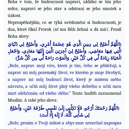
Boha v tom, že budoucnost napraví, uklidní se tím jeho
srdce, napraví se jeho stav a odstraní se jeho smutek a
úzkost.
Neprospěšnějším, co se týká uvědomění si budoucnosti, je
dua, které říkal Prorok (ať mu Bůh žehná a dá mír).
Prosil
Boha slovy:
هُوَ عِصْمَةُ أَمْرِي، وَأَصْلِحْ لِي دُنْيَايَ
لَّذِي
ا
أَصْلِحْ لِي دِينِيَ
للَّهُمَّ
ا
(
ا
لَّتِي
فِيهَا مَعَاشِي، وَأَصْلِحْ لِيٓ آخِرَتِيَ
ا
لَّتِيٓ
إِلَيْهَا مَعَادِي، وَ
ا
جْعَلِ
)
رَاحَةً لِّي مِن كُلِّ شَرٍّ
لْمَوْتَ
ا
زِيَادَةً لِّي فِي كُلِّ خَيْرٍ، وَ
لْحَيَاةَ
ا
„Bože, naprav moji víru, která je tím, čeho se přidržuji, a
naprav mi můj pozemský život, ve kterém je moje živobytí,
a naprav mi můj budoucí
život, který je místem mého
návratu, a učiň můj život plný všeho dobrého a učiň mou
smrt ulehčením od všeho zlého.”
Tento hadíth zaznamenal
Muslim. A také jeho slova:
رَحْمَتَكَ أَرْجُو، فَلَا تَكِلْنِي إِلَىٰ نَفْسِي طَرْفَةَ عَيْنٍ، وَأَصْلِحْ
للَّهُمَّ
ا
(
)
لِي شَأْنِي كُلَّهُ، لَا إِلَهَ إِلَّا أَنتَ
„Bože, prosím o Tvoji milost a abys mne nenechal napospas