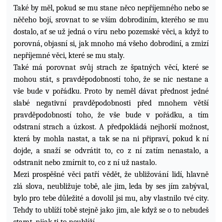
Také by měl, pokud se mu stane něco nepříjemného nebo se
něčeho bojí, srovnat to se vším dobrodiním, kterého se mu
dostalo, ať se už jedná o víru nebo pozemské věci, a když to
porovná,
objasní si, jak mnoho má všeho dobrodiní, a zmizí
nepříjemné věci, které se mu staly.
Také má porovnat svůj strach ze špatných věcí, které se
mohou stát, s pravděpodobností toho, že se nic nestane a
vše bude v pořádku. Proto by neměl dávat přednost jedné
slabé negativní pravděpodobnosti před mnohem větší
pravděpodobností toho, že vše bude v pořádku, a tím
odstraní strach a úzkost. A předpokládá nejhorší možnost,
která by mohla nastat, a tak se na ni připraví, pokud k ní
dojde, a snaží se odvrátit to, co z ní zatím nenastalo, a
odstranit nebo zmírnit to, co z ní už nastalo.
Mezi prospěšné věci patří vědět, že ubližování lidí, hlavně
zlá slova, neubližuje tobě, ale jim, leda by ses jím zabýval,
bylo pro tebe důležité a dovolil jsi mu, aby vlastnilo tvé city.
Tehdy to ublíží tobě stejně jako jim, ale když se o to nebudeš