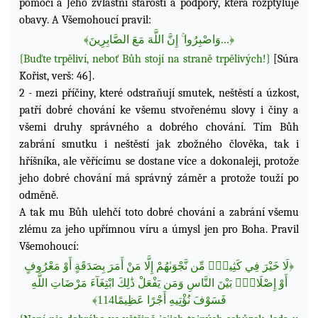
pomoci a Jeho zvláštní starosti a podpory, která rozptyluje
obavy. A Všemohoucí pravil:
﴾
لصَّابِرِينَ
ا
مَعَ
للَّهَ
ا
ۚ إِنَّ
صْبِرُوا
ا
وَ
...
﴿
{Buďte trpěliví, neboť Bůh stojí na straně trpělivých!}
[Súra
Kořist, verš: 46].
2 - mezi příčiny, které odstraňují smutek, neštěstí a úzkost,
patří dobré chování ke všemu stvořenému slovy i činy a
všemi druhy správného a dobrého chování. Tím Bůh
zabrání smutku i neštěstí jak zbožného člověka, tak i
hříšníka, ale věřícímu se dostane více a dokonaleji, protože
jeho dobré chování má správný záměr a protože touží po
odměně.
A tak mu Bůh ulehčí toto dobré chování a zabrání všemu
zlému za jeho upřímnou víru a úmysl jen pro Boha. Pravil
Všemohoucí:
لَا خَيْرَ فِي كَثِيرٍۢ مِّن نَّجْوَىٰهُمْ إِلَّا مَنْ أَمَرَ بِصَدَقَةٍ أَوْ مَعْرُوفٍ
﴿
أَوْ إِصْلَاحٍۢ بَيْنَ
ا
لنَّاسِ
وَمَن يَفْعَلْ ذَٰلِكَ
ا
بْتِغَآءَ
مَرْضَاتِ
ا
للَّهِ
﴾
114
فَسَوْفَ نُؤْتِيهِ أَجْرًا عَظِيمًا