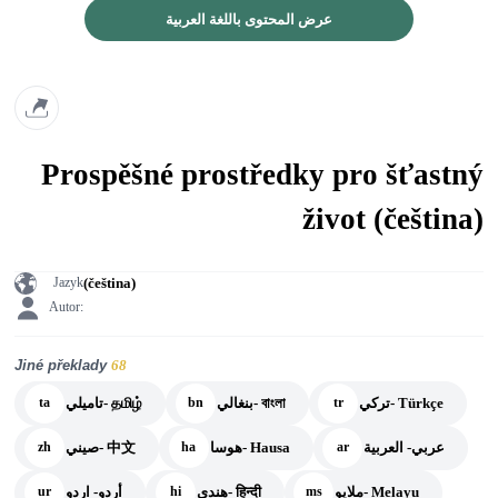
عرض المحتوى باللغة العربية
Prospěšné prostředky pro šťastný
život (čeština)
(čeština)
Jazyk
Autor:
Jiné překlady
68
تركي- Türkçe
بنغالي- বাংলা
تاميلي- தமிழ்
ta
bn
tr
عربي- العربية
هوسا- Hausa
صيني- 中文
zh
ha
ar
ملايو- Melayu
هندي- हिन्दी
أردو- اردو
ur
hi
ms