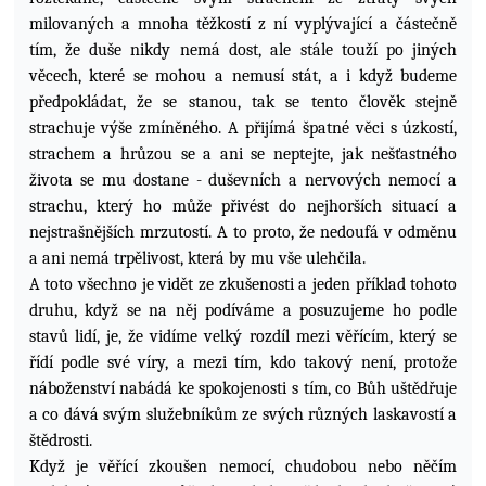
milovaných a mnoha těžkostí z ní vyplývající a částečně
tím, že duše nikdy nemá dost, ale stále touží po jiných
věcech, které se mohou a nemusí stát, a i když budeme
předpokládat, že se stanou, tak se tento člověk stejně
strachuje výše zmíněného. A přijímá špatné věci s úzkostí,
strachem a hrůzou se a ani se neptejte, jak nešťastného
života se mu dostane - duševních a nervových nemocí a
strachu, který ho může přivést do nejhorších situací a
nejstrašnějších mrzutostí. A to proto, že nedoufá v odměnu
a ani nemá trpělivost, která by mu vše ulehčila.
A toto všechno je vidět ze zkušenosti a jeden příklad tohoto
druhu, když se na něj podíváme a posuzujeme ho podle
stavů lidí, je, že vidíme velký rozdíl mezi věřícím, který se
řídí podle své víry, a mezi tím, kdo takový není, protože
náboženství nabádá ke spokojenosti s tím, co Bůh uštědřuje
a co dává svým služebníkům ze svých různých laskavostí a
štědrosti.
Když je věřící zkoušen nemocí, chudobou nebo něčím