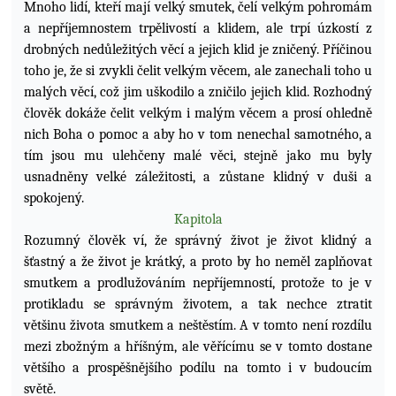
Mnoho lidí, kteří mají velký smutek, čelí velkým pohromám
a nepříjemnostem trpělivostí a klidem, ale trpí úzkostí z
drobných nedůležitých věcí a jejich klid je zničený. Příčinou
toho je, že si zvykli čelit velkým věcem, ale zanechali toho u
malých věcí, což jim uškodilo a zničilo jejich klid. Rozhodný
člověk dokáže čelit velkým i malým věcem a prosí ohledně
nich Boha o pomoc a aby ho v tom nenechal samotného, a
tím jsou mu ulehčeny malé věci, stejně jako mu byly
usnadněny velké záležitosti, a zůstane klidný v duši a
spokojený.
Kapitola
Rozumný člověk ví, že správný život je život klidný a
šťastný a že život je krátký, a proto by ho neměl zaplňovat
smutkem a prodlužováním nepříjemností, protože to je v
protikladu se správným životem, a tak nechce ztratit
většinu života smutkem a neštěstím. A v tomto není rozdílu
mezi zbožným a hříšným, ale věřícímu se v tomto dostane
většího a prospěšnějšího podílu na tomto i v budoucím
světě.