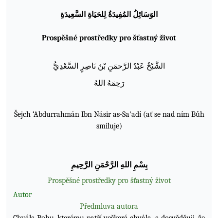
الوَسَائِلُ المُفِيدَةُ لِلحَيَاةِ السَّعِيدَةِ
Prospěšné prostředky pro šťastný život
الش
ي
خ
ع
ب
د
الر
حم
ن
ب
ن
ن
اص
ر
الس
ع
د
ي
ر
ح
م
ه
الله
Šejch ‘Abdurrahmán Ibn Násir as-Sa'adí (ať se nad ním Bůh
smiluje)
ب
س
م
الله
الر
ح
م
ن
الر
ح
يم
Prospěšné prostředky pro šťastný život
Autor
Předmluva autora