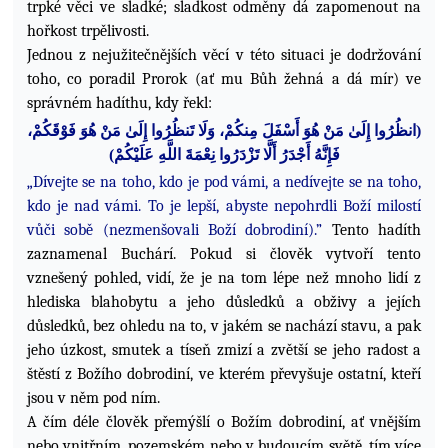
trpké věci ve sladké; sladkost odměny dá zapomenout na
hořkost trpělivosti.
Jednou z nejužitečnějších věcí v této situaci je dodržování
toho, co poradil Prorok (ať mu Bůh žehná a dá mír) ve
správném hadíthu, kdy řekl:
فَوْقَكُمْ،
هُوَ
مَنْ
إِلَىٰ
إِلَىٰ مَنْ هُوَ أَسْفَلَ مِنكُمْ، وَلَا تَنظُرُوا
نظُرُوا
ا
(
)
عَلَيْكُمْ
للَّهِ
ا
نِعْمَةَ
تَزْدَرُوا
أَلَّا
أَجْدَرُ
فَإِنَّهُ
„Dívejte se na toho, kdo je pod vámi, a nedívejte se na toho,
kdo je nad vámi. To je lepší, abyste nepohrdli Boží milostí
vůči sobě (nezmenšovali Boží dobrodiní).”
Tento hadíth
zaznamenal Buchárí. Pokud si člověk vytvoří tento
vznešený pohled, vidí, že je na tom lépe než mnoho lidí z
hlediska blahobytu a jeho důsledků a obživy a jejích
důsledků, bez ohledu na to, v jakém se nachází stavu, a pak
jeho úzkost, smutek a tíseň zmizí a zvětší se jeho radost a
štěstí z Božího dobrodiní, ve kterém převyšuje ostatní, kteří
jsou v něm pod ním.
A čím déle člověk přemýšlí o Božím dobrodiní, ať vnějším
nebo vnitřním, pozemském nebo v budoucím světě, tím více