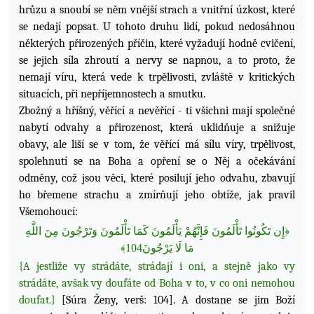
hrůzu a snoubí se něm vnější strach a vnitřní úzkost, které
se nedají popsat. U tohoto druhu lidí, pokud nedosáhnou
některých přirozených příčin, které vyžadují hodně cvičení,
se jejich síla zhroutí a nervy se napnou, a to proto, že
nemají víru, která vede k trpělivosti, zvláště v kritických
situacích, při nepříjemnostech a smutku.
Zbožný a hříšný, věřící a nevěřící - ti všichni mají společné
nabytí odvahy a přirozenost, která uklidňuje a snižuje
obavy, ale liší se v tom, že věřící má sílu víry, trpělivost,
spolehnutí se na Boha a opření se o Něj a očekávání
odměny, což jsou věci, které posilují jeho odvahu, zbavují
ho břemene strachu a zmírňují jeho obtíže, jak pravil
Všemohoucí:
للَّهِ
ا
إِن تَكُونُوا تَأْلَمُونَ فَإِنَّهُمْ يَأْلَمُونَ كَمَا تَأْلَمُونَ وَتَرْجُونَ مِنَ
﴿
﴾
104
مَا لَا يَرْجُونَ
{A jestliže vy strádáte, strádají i oni, a stejně jako vy
strádáte, avšak vy doufáte od Boha v to, v co oni nemohou
doufat.}
[Súra Ženy, verš: 104]. A dostane se jim Boží