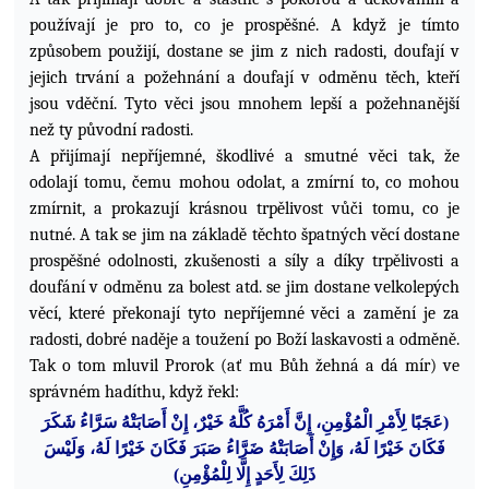
používají je pro to, co je prospěšné. A když je tímto
způsobem použijí, dostane se jim z nich radosti, doufají v
jejich trvání a požehnání a doufají v odměnu těch, kteří
jsou vděční. Tyto věci jsou mnohem lepší a požehnanější
než ty původní radosti.
A přijímají nepříjemné, škodlivé a smutné věci
tak, že
odolají tomu, čemu mohou odolat, a zmírní to, co mohou
zmírnit, a prokazují krásnou trpělivost vůči tomu, co je
nutné. A tak se jim na základě těchto špatných věcí dostane
prospěšné odolnosti, zkušenosti a síly a díky trpělivosti a
doufání v odměnu za bolest atd. se jim dostane velkolepých
věcí, které překonají tyto nepříjemné věci a zamění je za
radosti, dobré naděje a toužení po Boží laskavosti a odměně.
Tak o tom mluvil Prorok (ať mu Bůh žehná a dá mír) ve
správném hadíthu, když řekl:
إِنَّ أَمْرَهُ كُلَّهُ خَيْرٌ، إِنْ أَصَابَتْهُ سَرَّاءُ شَكَرَ
لْمُؤْمِنِ،
ا
عَجَبًا لِأَمْرِ
(
فَكَانَ خَيْرًا لَهُ، وَإِنْ أَصَابَتْهُ ضَرَّاءُ صَبَرَ فَكَانَ خَيْرًا لَهُ، وَلَيْسَ
)
ذَلِكَ لِأَحَدٍ إِلَّا لِلْمُؤْمِنِ