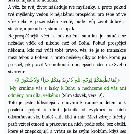
starat, nijak ti to neublíží.
A věz, že tvůj život následuje tvé myšlenky, a proto pokud
tvé myšlenky vedou k nějakému prospěchu pro tebe ať ve
víře nebo v pozemském životě, bude tvůj život dobrý a
šťastný, a pokud ne, stane se opak.
Nejprospěšnější věcí k odstranění smutku je naučit se
nežádat vděk od nikoho než od Boha. Pokud prospěješ
někomu, kdo má vůči tobě právo, věz, že je to transakce
mezi tebou a Bohem, a proto nečekej díky od toho, komu jsi
prospěl, jak pravil
Všemohoucí o nejlepších lidech ze Svého
stvoření:
﴾
9
لَا نُرِيدُ مِنكُمْ جَزَآءً وَلَا شُكُورًا
للَّهِ
ا
إِنَّمَا نُطْعِمُكُمْ لِوَجْهِ
﴿
{My krmíme vás z lásky k Bohu a nechceme od vás ani
odměny, ani díku velkého}
[Súra Člověk, verš: 9].
Toto je ještě důležitější v chování k rodině a dětem a k
posílení spojení s nimi. Jakmile si zvykneš od nich
odstraňovat zlo, budeš cítit klid a mír. Mezi zdroje útěchy
patří vzít si ctnosti a pracovat na nich podle sebe, bez obtíží,
které tě znepokojují, a vrátit se ke svým krokům, když ses