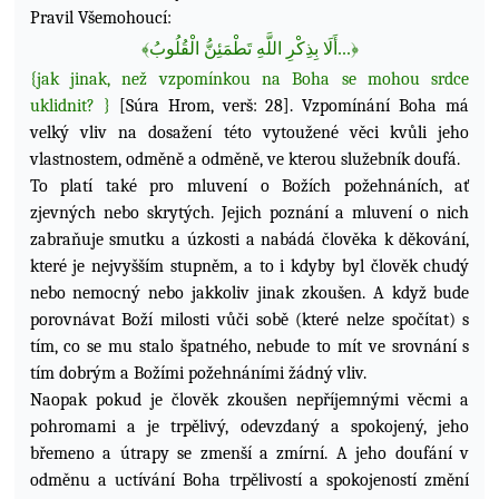
Pravil Všemohoucí:
﴾
لْقُلُوبُ
ا
تَطْمَئِنُّ
للَّهِ
ا
أَلَا بِذِكْرِ
...
﴿
{jak jinak, než vzpomínkou na Boha se mohou srdce
uklidnit? }
[Súra Hrom, verš: 28]. Vzpomínání Boha má
velký vliv na dosažení této vytoužené věci kvůli jeho
vlastnostem, odměně a odměně, ve kterou služebník doufá.
To platí také pro mluvení o Božích požehnáních, ať
zjevných nebo skrytých. Jejich poznání a mluvení o nich
zabraňuje smutku a úzkosti a nabádá člověka k děkování,
které je nejvyšším stupněm, a to i kdyby byl člověk chudý
nebo nemocný nebo jakkoliv jinak zkoušen. A když bude
porovnávat Boží milosti vůči sobě (které nelze spočítat) s
tím, co se mu stalo špatného, nebude to mít ve srovnání s
tím dobrým a Božími požehnáními žádný vliv.
Naopak pokud je člověk zkoušen nepříjemnými věcmi a
pohromami a je trpělivý, odevzdaný a spokojený, jeho
břemeno a útrapy se zmenší a zmírní. A jeho doufání v
odměnu a uctívání Boha
trpělivostí a spokojeností změní