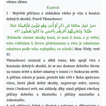
všemu zlému.
Kapitola
1 - Největší příčinou a základem všeho je víra a konání
dobrých skutků. Pravil Všemohoucí:
مَنْ عَمِلَ صَالِحًا مِّن ذَكَرٍ أَوْ أُنثَىٰ وَهُوَ مُؤْمِنٌ فَلَنُحْيِيَنَّهُ حَيَاةً
﴿
﴾
97
طَيِّبَةً ۖ وَلَنَجْزِيَنَّهُمْ أَجْرَهُم بِأَحْسَنِ مَا كَانُوا يَعْمَلُونَ
{Kdokoliv zbožné skutky koná, ať muž či žena, a je věřící,
toho vzkřísíme k životu překrásnému a věru je odměníme
odměnou podle toho nejlepšího, co učinili.}
Súra Včely: verš
97.
Všemohoucí oznámil a slíbil tomu, kdo spojil víru s
konáním dobrých skutků, že se mu dostane dobrého života
na tomto světě a dobré odměny v tomto i v budoucím světě.
A příčina tohoto je jasná, protože kdo věří v Boha správnou
vírou, která plodí dobré skutky, napravuje srdce, mravy,
tento i budoucí svět, má základy, díky nimž přijímá všechny
příčiny dobrého a šťastného i příčiny smutného a
úzkostného.
A tak přijímají dobré a šťastné s pokorou a děkováním a