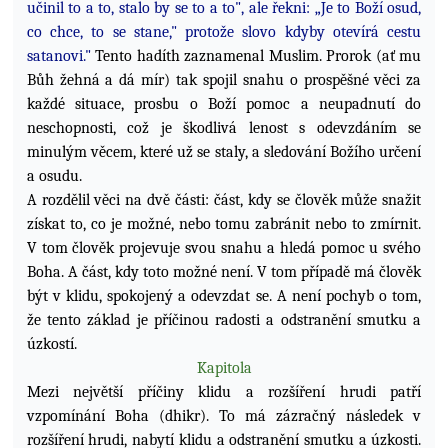
učinil to a to, stalo by se to a to", ale řekni: „Je to Boží osud,
co chce, to se stane," protože slovo kdyby otevírá cestu
satanovi."
Tento hadíth zaznamenal Muslim. Prorok (ať mu
Bůh žehná a dá mír) tak spojil snahu o prospěšné věci za
každé situace, prosbu o Boží pomoc a neupadnutí do
neschopnosti, což je škodlivá lenost s odevzdáním se
minulým věcem, které už se staly, a sledování Božího určení
a osudu.
A rozdělil věci na dvě části: část, kdy se člověk může snažit
získat to, co je možné, nebo tomu zabránit nebo to zmírnit.
V tom člověk projevuje svou snahu a hledá pomoc u svého
Boha. A část, kdy
toto možné není. V tom případě má člověk
být v klidu, spokojený a odevzdat se.
A není pochyb o tom,
že tento základ je příčinou radosti a odstranění smutku a
úzkostí.
Kapitola
Mezi největší příčiny klidu a rozšíření hrudi patří
vzpomínání Boha (dhikr). To má zázračný následek v
rozšíření hrudi, nabytí klidu a odstranění smutku a úzkosti.