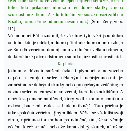
{Není nic dobrého ve většině jejich tajných schůzek, leda u
toho, kdo přikazuje almužnu či dobré skutky anebo
svornost mezi lidmi. A kdo toto činí ve snaze dosíci zalíbení
Božího, tomu dáme odměnu nesmírnou.}
[Súra Ženy, verš:
114].
Všemohoucí Bůh oznámil, že všechny tyto věci jsou dobro
od toho, kdo je udělal, a dobro přitahuje dobro a brání zlu, a
že Bůh dá věřícímu doufajícímu v odměnu velkou odměnu,
do které také patří: odstranění smutku, úzkosti, starostí atd.
Kapitola
Jedním z důvodů snížení úzkosti plynoucí z nervového
napětí a zaujetí srdce některými nepříjemnostmi je:
zaměstnat se dobrými skutky nebo prospěšným věděním; to
odvádí srdce od zabývání se věcmi, které ho zneklidňují. A
možná zapomene na důvod, který vedl k tomuto smutku a
úzkosti, bude mít radost a bude aktivnější. Tato příčina je
také společná věřícím i jiným lidem. Věřící se však liší svojí
vírou, upřímností a touhou po odměně, tím, že se věnuje
vědění, které se učí, nebo že koná dobrý skutek, ať už se