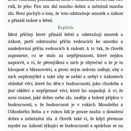
vidí, že jeho Pán mu dal mnoho dobra a zabránil mnoha
zlu. Není pochyb o tom, že toto odstraňuje smutek a úzkost
a přináší radost a štěstí.
Kapitola
Mezi příčiny které přináší štěstí a odstraňují
smutek a
úzkost, patří odstranění příčin vedoucích ke smutku a
následování příčin vedoucích k radosti. A to tak, že člověk
zapomene, co se stalo za nepříjemnosti, které nejdou
napravit, a ví, že přemýšlení o nich je zbytečné a že je to
hloupost a bláznovství, a proto svým srdcem usiluje, aby o
nich nepřemýšlel a také aby se nebál a nebyl v úzkostech
ohledně věcí, které ho děsí v budoucnosti, jako chudoba a
jiné ošklivé a nepříjemné věci, které ho napadají. A ví, že
není známé, jaké dobro nebo zlo, naděje a bolesti přijdou v
budoucnosti, a že budoucnost je v rukách Moudrého a
Ctihodného Boha a v rukou lidí je pouze snaha o dosažení
dobra a zabránění zlu. A člověk také ví, že když přestane
myslet na úzkosti týkající se budoucnosti a spolehne se na