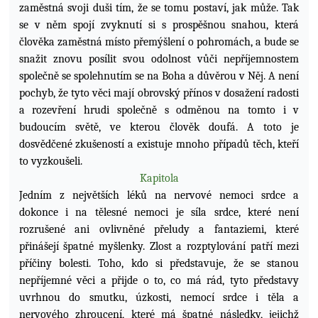
zaměstná svoji duši tím, že se tomu postaví, jak může. Tak
se v něm spojí zvyknutí si s prospěšnou snahou, která
člověka zaměstná místo přemýšlení o pohromách, a bude se
snažit znovu posílit svou odolnost vůči nepříjemnostem
společně se spolehnutím se na Boha a důvěrou v Něj. A není
pochyb, že tyto věci mají obrovský přínos v dosažení radosti
a rozevření hrudi společně s odměnou na tomto i v
budoucím světě, ve kterou člověk doufá. A toto je
dosvědčené zkušeností a existuje mnoho případů těch, kteří
to vyzkoušeli.
Kapitola
Jedním z největších léků na nervové nemoci srdce a
dokonce i na tělesné nemoci je síla srdce, které není
rozrušené ani ovlivněné přeludy a fantaziemi, které
přinášejí špatné myšlenky. Zlost a rozptylování patří mezi
příčiny bolesti. Toho, kdo si představuje, že se stanou
nepříjemné věci a přijde o to, co má rád, tyto představy
uvrhnou do smutku, úzkosti, nemocí srdce i těla a
nervového zhroucení, které má špatné následky, jejichž