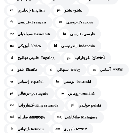
بشتو- بشتو
إنجليزي- English
en
ps
روسي- Русский
فرنسي- Français
fr
ru
فارسي- فارسي
سواحيلي- Kiswahili
sw
fa
إندونيسي- Indonesia
أوزبكي- Ўзбек
uz
id
غوجاراتية- ગુજરાતી
فلبيني تجالوج- Tagalog
tl
gu
آسامي- অসমীয়া
سنهالي- සිංහල
تلغو- తెలుగు
te
si
as
بوسني- bosanski
إسباني- español
es
bs
روماني- română
برتغالي- português
pt
ro
بولندي- polski
كينيارواندا- Kinyarwanda
rw
pl
ملاغاشي- Malagasy
مليالم- മലയാളം
ml
mg
أمهري- አማርኛ
ليتواني- lietuvių
lt
am