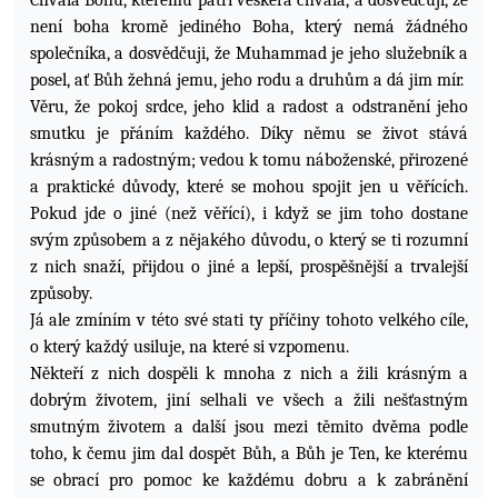
Chvála Bohu, kterému patří veškerá chvála, a dosvědčuji, že
není boha kromě jediného Boha, který nemá žádného
společníka, a dosvědčuji, že Muhammad je jeho služebník a
posel, ať Bůh žehná jemu, jeho rodu a druhům a dá jim mír.
Věru, že pokoj srdce, jeho klid a radost a odstranění jeho
smutku je přáním každého. Díky němu se život stává
krásným a radostným; vedou k tomu náboženské, přirozené
a praktické důvody, které se mohou spojit jen u věřících.
Pokud jde o jiné (než věřící), i když se jim toho dostane
svým způsobem a z nějakého důvodu, o který se ti rozumní
z nich snaží, přijdou o jiné a lepší, prospěšnější a trvalejší
způsoby.
Já ale zmíním v této své stati ty příčiny tohoto velkého cíle,
o který každý usiluje, na které si vzpomenu.
Někteří z nich dospěli k mnoha z nich a žili krásným a
dobrým životem, jiní selhali ve všech a žili nešťastným
smutným životem a další jsou mezi těmito dvěma podle
toho, k čemu jim dal dospět Bůh, a Bůh je Ten, ke kterému
se obrací pro pomoc
ke každému dobru a k zabránění