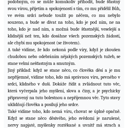
podobným, co se může komukoliv přihodit,
bude šťastný
svou vírou, přijetím a spokojeností s tím, co mu přidělil Bůh,
ve svém srdci nebude toužit po něčem, co mu nebylo
souzeno, a bude se dívat na toho, kdo je pod ním, ne na
toho, kdo je nad ním, a možná bude šťastnější, veselejší a
klidnější než ten, kdo dosáhne všech pozemských žádostí,
ale chybí mu spokojenost (se životem).
A také vidíme, že kdo nekoná podle víry, když je zkoušen
chudobou nebo odebráním nějakých pozemských tužeb, se
stane velmi nešťastným a smutným.
Jiný příklad: když se stane něco, co člověka děsí a je mu
nepříjemné, vidíme toho, kdo má správnou víru, pevného v
srdci, klidného v duši. Dokáže řídit a zvládnout tuto věc,
která vyčerpala jeho myšlení, slova a činy, a je psychicky
připravený na tuto bolestnou a nepříjemnou věc. Tyto stavy
uklidňují člověka a posilují jeho srdce.
Také vidíme toho, kdo nemá víru, chovat se úplně opačně.
Když se stane něco děsivého, jeho svědomí je narušené,
nervy napjaté, myšlenky roztěkané a uvnitř má strach a