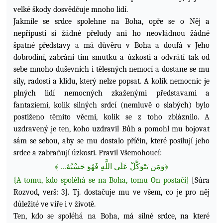
velké škody dosvědčuje mnoho lidí.
Jakmile se srdce spolehne na Boha, opře se o Něj a
nepřipustí si žádné přeludy ani ho neovládnou žádné
špatné představy a má důvěru v Boha a doufá
v Jeho
dobrodiní, zabrání tím smutku a úzkosti a odvrátí tak od
sebe mnoho duševních i tělesných nemocí a dostane se mu
síly, radosti a klidu, který nelze popsat. A kolik nemocnic je
plných lidí nemocných zkaženými představami a
fantaziemi, kolik silných srdcí (nemluvě o slabých) bylo
postiženo těmito věcmi, kolik se z toho zbláznilo. A
uzdravený je ten, koho uzdravil Bůh a pomohl mu bojovat
sám se sebou, aby se mu dostalo příčin, které posilují jeho
srdce a zabraňují úzkosti. Pravil Všemohoucí:
﴾
...
فَهُوَ حَسْبُهُ
للَّهِ
ا
وَمَن يَتَوَكَّلْ عَلَى
﴿
{A tomu, kdo spoléhá se na Boha, tomu On postačí}
[Súra
Rozvod, verš: 3].
Tj. dostačuje mu ve všem, co je pro něj
důležité ve víře i v životě.
Ten, kdo se spoléhá na Boha, má silné srdce, na které