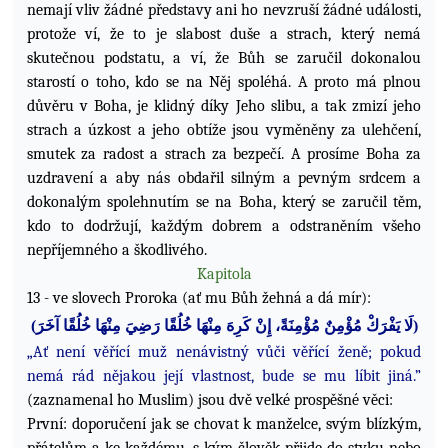
nemají vliv žádné představy ani ho nevzruší žádné události,
protože ví, že to je slabost duše a strach, který nemá
skutečnou podstatu, a ví, že Bůh se zaručil dokonalou
starostí o toho, kdo se na Něj spoléhá. A proto má plnou
důvěru v Boha, je klidný díky Jeho slibu, a tak zmizí jeho
strach a úzkost a jeho obtíže jsou vyměněny za ulehčení,
smutek za radost a strach za bezpečí. A prosíme Boha za
uzdravení a aby nás obdařil silným a pevným srdcem a
dokonalým spolehnutím se na Boha, který se zaručil těm,
kdo to dodržují, každým dobrem a odstraněním všeho
nepříjemného a škodlivého.
Kapitola
13 - ve slovech Proroka (ať mu Bůh žehná a dá mír):
)
لَا يَفْرَكْ مُؤْمِنٌ مُؤْمِنَةً، إِنْ كَرِهَ مِنْهَا خُلُقًا رَضِيَ مِنْهَا خُلُقًا آخَرَ
(
„Ať není věřící muž nenávistný vůči věřící ženě; pokud
nemá rád nějakou její vlastnost, bude se mu líbit jiná.”
(zaznamenal ho Muslim) jsou dvě velké prospěšné věci:
První: doporučení jak se chovat k manželce, svým blízkým,