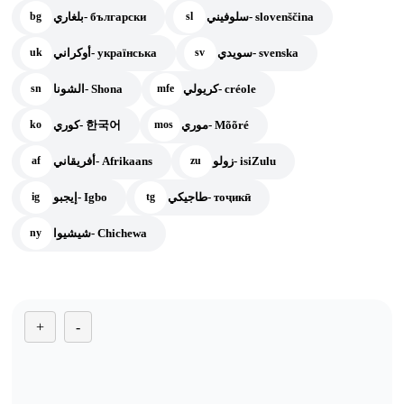
سلوفيني- slovenščina
بلغاري- български
bg
sl
سويدي- svenska
أوكراني- українська
uk
sv
كريولي- créole
الشونا- Shona
sn
mfe
موري- Mõõré
كوري- 한국어
ko
mos
زولو- isiZulu
أفريقاني- Afrikaans
af
zu
طاجيكي- тоҷикӣ
إيجبو- Igbo
ig
tg
شيشيوا- Chichewa
ny
+
-