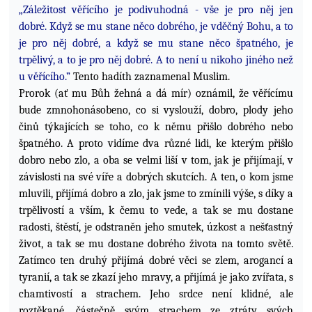
„Záležitost věřícího je podivuhodná - vše je pro něj jen
dobré.
Když se mu stane něco dobrého, je vděčný Bohu, a to
je pro něj dobré, a když se mu stane něco špatného, je
trpělivý, a to je pro něj dobré. A to není u nikoho jiného než
u věřícího.”
Tento hadíth zaznamenal Muslim.
Prorok (ať mu Bůh žehná a dá mír) oznámil, že věřícímu
bude zmnohonásobeno, co si vyslouží, dobro, plody jeho
činů týkajících se toho, co k němu přišlo dobrého nebo
špatného. A proto vidíme dva různé lidi, ke kterým přišlo
dobro nebo zlo, a oba se velmi liší v tom, jak je přijímají, v
závislosti na své víře a dobrých skutcích. A ten, o kom jsme
mluvili, přijímá dobro a zlo, jak jsme to zmínili výše, s díky a
trpělivostí a vším, k čemu to vede, a tak se mu
dostane
radosti, štěstí, je odstraněn jeho smutek, úzkost a nešťastný
život, a tak se mu dostane dobrého života na tomto světě.
Zatímco ten druhý přijímá dobré věci se zlem, arogancí a
tyranií, a tak se zkazí jeho mravy, a přijímá je jako zvířata, s
chamtivostí a strachem. Jeho srdce není klidné, ale
roztěkané, částečně svým strachem ze ztráty svých