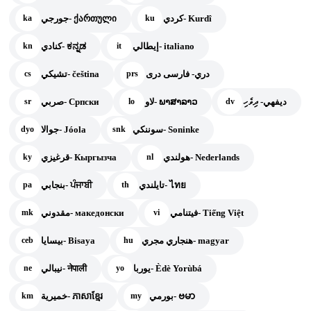
كردي- Kurdî
جورجي- ქართული
ka
ku
إيطالي- italiano
كنادي- ಕನ್ನಡ
kn
it
دري- فارسی دری
تشيكي- čeština
cs
prs
ديفهي- ދިވެހި
لاو- ພາສາລາວ
صربي- Српски
sr
lo
dv
سوننكي- Soninke
جوالا- Jóola
dyo
snk
هولندي- Nederlands
قرغيزي- Кыргызча
ky
nl
تايلندي- ไทย
بنجابي- ਪੰਜਾਬੀ
pa
th
فيتنامي- Tiếng Việt
مقدوني- македонски
mk
vi
هنجاري مجري- magyar
بيسايا- Bisaya
ceb
hu
يوربا- Èdè Yorùbá
نيبالي- नेपाली
ne
yo
بورمي- ဗမာ
خميرية- ភាសាខ្មែរ
km
my