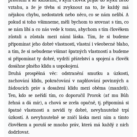
přátelům a ke každému, s kým člověk přijde do styku nebo
vztahu, a že je třeba si zvyknout na to, že každý má
nějakou chybu, nedostatek nebo něco, co se nám nelíbí. A
pokud si toho všimneme, měli bychom to srovnat s tím, co
se nám líbí a co nás vede k tomu, abychom s tím člověkem
zůstali a zůstala mezi námi láska. Tím, že si budeme
připomínat jeho dobré vlastnosti, vlastní i všeobecné blaho,
a tím, že si nebudeme všímat špatných vlastností a budeme
si připomínat ty dobré, vydrží přátelství a spojení a člověk
dosáhne plného klidu a uspokojení.
Druhá prospěšná věc: odstranění smutku a úzkosti,
zachování klidu, pokračování v naplňování povinných a
žádoucích práv a dosažení klidu mezi oběma (manželi).
Ten, kdo se neřídí tím, co doporučil Prorok (ať mu Bůh
žehná a dá mír), a chová se zcela opačně, tj. připomíná si
špatné vlastnosti a nevidí ty dobré, nevyhnutelně trpí
úzkostí. A nevyhnutelně se zničí láska mezi ním a tímto
člověkem a poruší se mnoho práv, která má každý z nich
dodržovat.