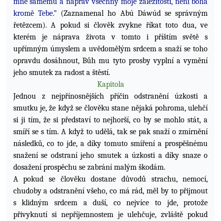
mně samému a naprav všechny moje záležitosti, není boha
kromě Tebe.”
(Zaznamenal ho Abú Dáwúd se správným
řetězcem). A pokud si člověk zvykne říkat toto dua, ve
kterém je náprava života v tomto i příštím světě s
upřímným úmyslem a uvědomělým srdcem a snaží se toho
opravdu dosáhnout, Bůh mu tyto prosby vyplní a vymění
jeho smutek za radost a štěstí.
Kapitola
Jednou z nejpřínosnějších příčin odstranění úzkosti a
smutku je, že když se člověku stane nějaká pohroma, ulehčí
si ji tím, že si představí to nejhorší, co by se mohlo stát, a
smíří se s tím. A když to udělá, tak se pak snaží o zmírnění
následků, co to jde, a díky tomuto smíření a prospěšnému
snažení se odstraní jeho smutek a úzkosti a díky snaze o
dosažení prospěchu se zabrání malým škodám.
A pokud se člověku dostane důvodů strachu, nemocí,
chudoby a odstranění všeho, co má rád, měl
by to přijmout
s klidným srdcem a duší, co nejvíce to jde, protože
přivyknutí si nepříjemnostem je ulehčuje, zvláště pokud