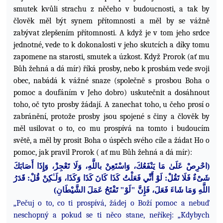
smutek kvůli strachu z něčeho v budoucnosti, a tak by
člověk měl být synem přítomnosti a měl by se vážně
zabývat zlepšením přítomnosti.
A když je v tom jeho srdce
jednotné, vede to k dokonalosti v jeho skutcích a díky tomu
zapomene na starosti, smutek a úzkost. Když Prorok (ať mu
Bůh žehná a dá mír) říká prosby,
nebo k prosbám vede svoji
obec, nabádá k vážné snaze (společně s prosbou Boha o
pomoc a doufáním v Jeho dobro) uskutečnit a dosáhnout
toho, oč tyto prosby žádají. A zanechat toho, u čeho prosí o
zabránění, protože prosby jsou spojené s činy a člověk by
měl usilovat o to, co mu prospívá na tomto i budoucím
světě, a měl by prosit Boha o úspěch svého cíle a žádat Ho o
pomoc, jak pravil Prorok ( ať mu Bůh žehná a dá mír):
وَلَا تَعْجِزْ، وَإِذَا أَصَابَكَ
للَّهِ،
ا
ب
سْتَعِنْ
ا
عَلَىٰ مَا يَنْفَعُكَ، وَ
حْرِصْ
ا
(
شَىْءٌ فَلَا تَقُلْ: لَوْ أَنِّي فَعَلْتُ كَذَا كَانَ كَذَا وَكَذَا، وَلَـٰكِنْ قُلْ: قَدَرُ
)
لشَّيْطَانِ
ا
وَمَا شَاءَ فَعَلَ، فَإِنَّ "لَوْ" تَفْتَحُ عَمَلَ
للَّهِ
ا
„Pečuj o to, co ti prospívá, žádej o Boží pomoc a nebuď
neschopný a pokud se ti něco stane, neříkej: „Kdybych