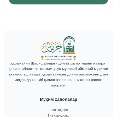
Ҳарамайни Шарифайндаги диний хизматларни назорат
қилиш, ибодат ва таълим учун муносиб иймоний муҳитни
таъминлаш ҳамда Ҳарамайннинг диний рисоласини дунё
миқёсида тарғиб қилиш вазифаси юкланган давлат
идораси.
Муҳим ҳаволалар
Бош саҳифа
Биз ҳақимизда