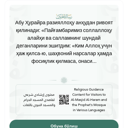
Абу Ҳурайра разияллоҳу анҳудан ривоят
қилинади: «Пайғамбаримиз соллаллоҳу
алайҳи ва салламнинг шундай
деганларини эшитдим: «Ким Аллоҳ учун
ҳаж қилса-ю, шаҳвоний нарсалар ҳамда
фосиқлик қилмаса, онаси...
Religious Guidance
محتوى إرشادي شرعي
Content for Visitors to
لقاصدي المسجد الحرام
Al-Masjid Al-Haram and
والمسجد النبوي باللغات
the Prophet's Mosque
in Various Languages
Обуна бўлиш