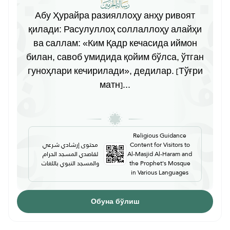
Абу Ҳурайра разияллоҳу анҳу ривоят
қилади: Расулуллоҳ соллаллоҳу алайҳи
ва саллам: «Ким Қадр кечасида иймон
билан, савоб умидида қойим бўлса, ўтган
гуноҳлари кечирилади», дедилар. [Тўғри
матн]...
Religious Guidance
محتوى إرشادي شرعي
Content for Visitors to
لقاصدي المسجد الحرام
Al-Masjid Al-Haram and
والمسجد النبوي باللغات
the Prophet's Mosque
in Various Languages
Обуна бўлиш