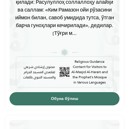
қилади: Расулуллоҳ соллаллоҳу алайҳи
ва саллам: «Ким Рамазон ойи рўзасини
иймон билан, савоб умидида тутса, ўтган
барча гуноҳлари кечирилади», дедилар.
[Тўғри м...
Religious Guidance
محتوى إرشادي شرعي
Content for Visitors to
لقاصدي المسجد الحرام
Al-Masjid Al-Haram and
والمسجد النبوي باللغات
the Prophet's Mosque
in Various Languages
Обуна бўлиш