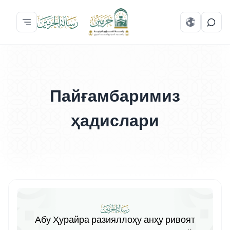
Пайғамбаримиз
ҳадислари
Абу Ҳурайра разияллоҳу анҳу ривоят