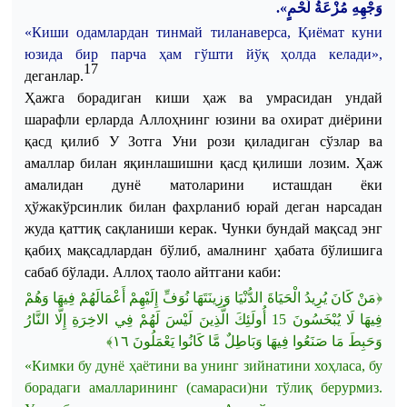
وَجْهِهِ مُزْعَةُ لَحْمٍ».
«
Киши
одамлардан
тинмай
тиланаверса
,
Қ
иёмат
куни
юзида
бир
парча
ҳам
гўшти
йўқ
ҳолда
келади
»,
17
деганлар
.
Ҳажга
борадиган
киши
ҳаж
ва
умрасидан
ундай
шарафли
ерларда
Аллоҳнинг
юзини
ва
охират
диёрини
қасд
қилиб
У
Зотга
Уни
рози
қиладиган
сўзлар
ва
амаллар
билан
яқинлашишни
қасд
қилиши
лозим
.
Ҳаж
амалидан
дунё
матоларини
исташдан
ёки
ҳўжакўрсинлик
билан
фахрланиб
юрай
деган
нарсадан
жуда
қаттиқ
сақланиши
керак
.
Чунки
бундай
мақсад
энг
қабиҳ
мақсадлардан
бўлиб
,
амалнинг
ҳабата
бўлишига
сабаб
бўлади
.
Аллоҳ
таоло
айтгани
каби
:
﴿مَنْ كَانَ يُرِيدُ الْحَيَاةَ الدُّنْيَا وَزِينَتَهَا نُوَفِّ إِلَيْهِمْ أَعْمَالَهُمْ فِيهَا وَهُمْ
فِيهَا لَا يُبْخَسُونَ 15 أُولَئِكَ الَّذِينَ لَيْسَ لَهُمْ فِي الاخِرَةِ إِلَّا النَّارُ
﴾
١٦
وَحَبِطَ مَا صَنَعُوا فِيهَا وَبَاطِلٌ مَّا كَانُوا يَعْمَلُونَ
«
Кимки
бу
дунё
ҳаётини
ва
унинг
зийнатини
хоҳласа
,
бу
борадаги
амалларининг
(
самараси
)
ни
тўлиқ
берурмиз
.