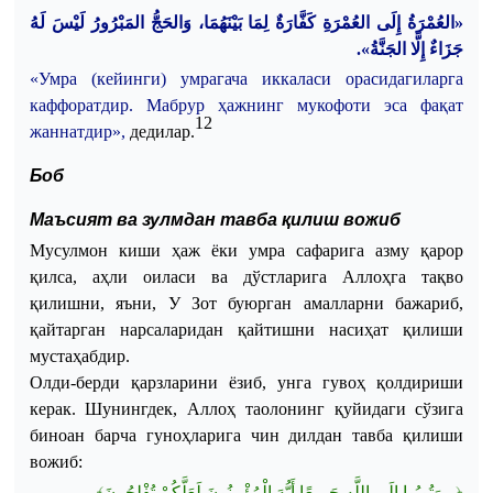
«العُمْرَةُ إِلَى العُمْرَةِ كَفَّارَةٌ لِمَا بَيْنَهُمَا، وَالحَجُّ المَبْرُورُ لَيْسَ لَهُ
جَزَاءٌ إِلَّا الجَنَّةُ».
«Умра (кейинги) умрагача иккаласи орасидагиларга
каффоратдир. Мабрур ҳажнинг мукофоти эса фақат
12
жаннатдир»,
дедилар.
Боб
Маъсият ва зулмдан тавба қилиш вожиб
Мусулмон киши ҳаж ёки умра сафарига азму қарор
қилса, аҳли оиласи ва дўстларига Аллоҳга тақво
қилишни, яъни, У Зот буюрган амалларни бажариб,
қайтарган нарсаларидан қайтишни насиҳат қилиши
мустаҳабдир.
Олди-берди қарзларини ёзиб, унга гувоҳ қолдириши
керак. Шунингдек, Аллоҳ таолонинг қуйидаги сўзига
биноан барча гуноҳларига чин дилдан тавба қилиши
вожиб:
﴿...وَتُوبُوا إِلَى اللَّهِ جَمِيعًا أَيُّهَ الْمُؤْمِنُونَ لَعَلَّكُمْ تُفْلِحُونَ﴾