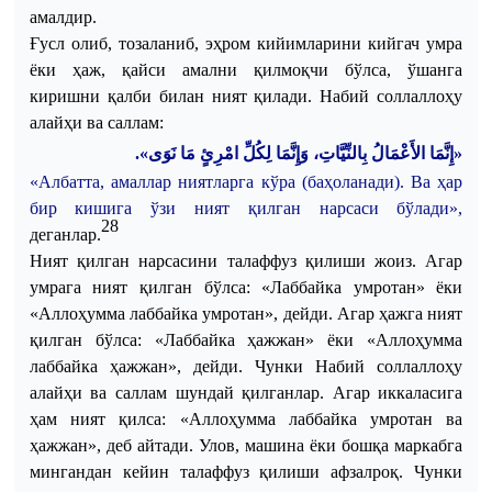
амалдир
.
Ғусл
олиб
,
тозаланиб
,
эҳром
кийимларини
кийгач
умра
ёки
ҳаж
,
қайси
амални
қилмоқчи
бўлса
,
ўшанга
киришни
қалби
билан
ният
қилади
.
Набий
соллаллоҳу
алайҳи
ва
саллам
:
«إِنَّمَا الأَعْمَالُ بِالنِّيَّاتِ، وَإِنَّمَا لِكُلِّ امْرِئٍ مَا نَوَى».
«Албатта, амаллар ниятларга кўра (баҳоланади). Ва ҳар
бир кишига ўзи ният қилган нарсаси бўлади»,
28
деганлар.
Ният қилган нарсасини талаффуз қилиши жоиз. Агар
умрага ният қилган бўлса: «Лаббайка умротан» ёки
«Аллоҳумма лаббайка умротан», дейди. Агар ҳажга ният
қилган бўлса: «Лаббайка ҳажжан» ёки «Аллоҳумма
лаббайка ҳажжан», дейди. Чунки Набий соллаллоҳу
алайҳи ва саллам шундай қилганлар. Агар иккаласига
ҳам ният қилса: «Аллоҳумма лаббайка умротан ва
ҳажжан», деб айтади. Улов, машина ёки бошқа маркабга
мингандан кейин талаффуз қилиши афзалроқ. Чунки