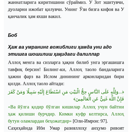
жаннатларига киритишини сўраймиз. У Зот эшитувчи,
дуоларни ижобат қилувчи. Унинг Ўзи бизга кифоя ва У
қанчалик ҳам яхши вакил.
Боб
Ҳаж ва умранинг вожиблиги ҳамда уни адо
этишга шошилиш ҳақидаги далиллар
Аллоҳ менга ва сизларга ҳақни билиб унга эргашишга
тавфиқ берсин! Билинг-ки, Аллоҳ таоло бандаларига
ҳажни фарз ва Ислом динининг арконларидан бири
қилди.
Аллоҳ
таоло
айтади
:
﴿...وَلِلَّهِ عَلَى النَّاسِ حِجُّ الْبَيْتِ مَنِ اسْتَطَاعَ إِلَيْهِ سَبِيلًا وَمَنْ كَفَرَ
فَإِنَّ اللَّهَ غَنِيٌّ عَنِ الْعَالَمِينَ﴾
«
Ва
йўлга
қодир
бўлган
кишилар
Аллоҳ
учун
байтни
ҳаж
қилиши
бурчдир
.
Кимки
куфр
келтирса
,
Аллоҳ
бутун
оламлардан
беҳожатдир
»
[
Оли-Имрон
: 97].
Саҳиҳайнда
Ибн
Умар
разияллоҳу
анҳумо
ривоят