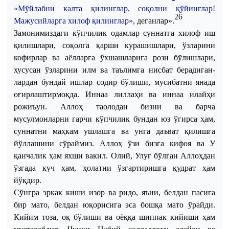
«
Мўйлабни
калта
қилинглар
,
соқолни
қўйинглар
!
26
М
ажусийларга
хилоф
қилинглар
»,
деганлар
».
Замонимиздаги
кўпчилик
одамлар
суннатга
хилоф
иш
қилишлари
,
соқолга
қарши
курашишлари
,
ўзларини
кофирлар
ва
аёлларга
ўхшашларига
рози
бўлишлари
,
хусусан
ўзларини
илм
ва
таълимга
нисбат
берадиган
-
лардан
бундай
ишлар
содир
бўлиши
,
мусибатни
янада
оғирлаштирмоқда
.
Иннаа
лиллаҳи
ва
иннаа
илайҳи
рожиъун
.
Аллоҳ
таолодан
бизни
ва
барча
мусулмонларни
гарчи
кўпчилик
бундан
юз
ўгирса
ҳам
,
суннатни
маҳкам
ушлашга
ва
унга
даъват
қилишга
йўллашини
сўраймиз
.
Аллоҳ ўзи бизга кифоя ва У
қанчалик ҳам яхши вакил. Олий, Улуғ бўлган Аллоҳдан
ўзгада куч ҳам, ҳолатни ўзгартиришга қудрат ҳам
йўқдир.
Сўнгра эркак киши изор ва ридо, яъни, белдан пасига
бир мато, белдан юқорисига эса бошқа мато ўрайди.
Кийим тоза, оқ бўлиши ва оёққа шиппак кийиши ҳам