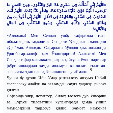
«اللَّهُمَّ إِنِّي أَسْأَلُكَ فِي سَفَرِي هَذَا البِرَّ وَالتَّقْوَى، وَمِنَ العَمَلِ مَا
تَرْضَى، اللَّهُمَّ هَوِّنْ عَلَيْنَا سَفَرَنَا هَذَا، وَاطْوِ عَنَّا بُعْدَهُ، اللَّهُمَّ أَنْتَ
الصَّاحِبُ فِي السَّفَرِ، وَالخَلِيفَةُ فِي الأَهْلِ، اللَّهُمَّ إِنِّي أَعُوذُ بِكَ مِنْ
وَعْثَاءِ السَّفَرِ، وَكَآبَةِ المَنْظَرِ، وَسُوءِ المُنْقَلَبِ فِي المَالِ
وَالأَهْلِ»؛
«
Аллоҳим
!
Мен
Сендан
ушбу
сафаримда
тоат-
ибодатларни
,
тақвони
ва
Сен
рози
бўладиган
амалларни
сўрайман
.
Аллоҳим
,
Сафардаги
йўлдош
ҳам
,
хонадонда
ўринбосар-халифа
ҳам
Ўзингдирсан
!
Аллоҳим
!
Мен
Сендан
сафар
машаққатларидан
,
қайғули
,
ёмон
нарсалар
(
кўринишлар
)
дан
ҳамда
мол-мулк
ва
оилага
етадиган
19
зиён-заҳматдан
паноҳ
беришингни
сўрайман
».
Чунки
бу
дуони
Ибн
Умар
разияллоҳу
анҳумо
Набий
соллаллоҳу
алайҳи
ва
салламдан
саҳиҳ
ҳадисда
ривоят
қилган
.
Сафарида
зикр
,
истиғфор
,
Аллоҳ
таолога
дуо
,
ёлвориш
ва
Қуръон
тиловатини
кўпайтиради
ҳамда
унинг
маъноларини
тадаббур
қилиб
,
жамоат
намозига