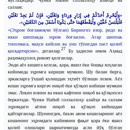
мустаҳабдир.
Чунки
Набий
соллаллоҳу
алайҳи
ва
саллам
:
«وَلْيُحْرِمْ أَحَدُكُمْ فِي إِزَارٍ وَرِدَاءٍ وَنَعْلَيْنِ، فَإِنْ لَمْ يَجِدْ نَعْلَيْنِ
.
فَلْيَلْبَسْ خُفَّيْنِ وَلْيَقْطَعْهُمَا حَتَّى يَكُونَا أَسْفَلَ مِنَ الكَعْبَيْنِ»
«(
Эҳром
боғламоқчи
бўлган
)
Бирингиз
изор
,
ридо
ва
икки
шиппакда
эҳром
боғласин
.
Агар
шиппак
тополмаса
,
маҳси
кийсин
ва
уни
тўпиғдан
паст
қилиб
27
қисқартирсин
»,
деганлар
.
Бу
ҳадисни
имом
Аҳмад
раҳимаҳуллоҳ
ривоят
қилганлар
.
Энди
аёл
кишига
келсак
,
қора
,
яшил
ёки
бошқа
хоҳлаган
кийимида
эҳромга
кириши
мумкин
.
Шу
билан
бирга
,
эркакларга
ўхшаб
қолишдан
эҳтиёт
бўлиши
лозим
.
Аёл
киши
эҳромга
киргач
ниқоб
ёки
қўлқоп
кийиши
мумкин
эмас
.
Лекин
юзини
ва
икки
кафтини
ниқоб
ва
қўлқопсиз
беркитади
.
Чунки
Набий
соллаллоҳу
алайҳи
ва
саллам
эҳромдаги
аёлни
ниқоб
ва
қўлқоп
кийишдан
қайтарганлар
.
Шунингдек
,
баъзи
авом
кишиларнинг
аёл
кишининг
эҳромдаги
кийимини
фақат
қора
ёки
яшил
қилиб
олишлари
шариатимизда
асли
йўқ
бўлган