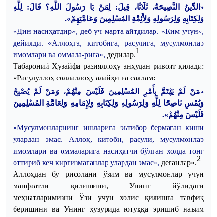
«الدِّينُ النَّصِيحَةُ، ثَلَاثًا، قِيلَ: لِمَنْ يَا رَسُولَ اللَّهِ؟ قَالَ: لِلَّهِ
وَلِكِتَابِهِ وَلِرَسُولِهِ وَلِأَئِمَّةِ المُسْلِمِينَ وَعَامَّتِهِمْ».
«Дин насиҳатдир», деб уч марта айтдилар. «Ким учун»,
дейилди. «Аллоҳга, китобига, расулига, мусулмонлар
1
имомлари ва оммала
-
рига»,
дедилар.
Т
а
бароний Ҳузайфа разияллоҳу анҳудан ривоят қилади:
«Расулуллоҳ соллаллоҳу алайҳи ва саллам:
«مَنْ لَمْ يَهْتَمَّ بِأَمْرِ المُسْلِمِينَ فَلَيْسَ مِنْهُمْ، وَمَنْ لَمْ يُصْبِحْ
وَيُمْسِ نَاصِحًا لِلَّهِ وَلِرَسُولِهِ وَلِكِتَابِهِ وَلِإِمَامِهِ وَلِعَامَّةِ المُسْلِمِينَ
فَلَيْسَ مِنْهُمْ».
«Мусулмонларнинг ишларига эътибор бермаган киши
улардан эмас. Аллоҳ, китоби, расули, мусулмонлар
имомлари ва оммаларига насиҳатчи бўлган ҳолда тонг
2
оттириб кеч киргизмаганлар улардан эмас»,
деганлар».
Аллоҳдан бу
рисола
ни ўзим ва мусулмонлар учун
манфаатли қилишини
,
Унинг йўлидаги
меҳнатларимизни
Ўзи учун холис қилишга тавфиқ
беришини ва
Унинг ҳузурида ютуққа эришиб наъим