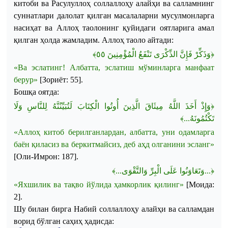
китоби
ва
Расулуллоҳ
соллаллоҳу
алайҳи
ва
салламнинг
суннатлари
далолат
қилган
масалаларни
мусулмонларга
насиҳат
ва
Аллоҳ
таолонинг
қуйидаги
оятларига
амал
қилган
ҳолда
жамладим
.
Аллоҳ таоло айтади
:
﴾
٥٥
﴿وَذَكِّرْ فَإِنَّ الذِّكْرَى تَنْفَعُ الْمُؤْمِنِينَ
«
Ва
эслатинг
!
Албатта
,
эслатиш
мўминларга
манфаат
берур
»
[
Зориёт
: 55].
Б
ошқа
оятда
:
﴿وَإِذْ أَخَذَ اللَّهُ مِيثَاقَ الَّذِينَ أُوتُوا الْكِتَابَ لَتُبَيِّنُنَّهُ لِلنَّاسِ وَلَا
تَكْتُمُونَهُ...﴾
«
Аллоҳ
китоб
берилганлардан
,
албатта
,
уни
одамларга
баён
қиласиз
ва
беркитмайсиз
,
деб
аҳд
олганини
эсланг
»
[
Оли-Имрон
: 187].
﴿...وَتَعَاوَنُوا عَلَى الْبِرِّ وَالتَّقْوَى...﴾
«
Яхшилик
ва
тақво
йўлида
ҳамкорлик
қилинг
»
[
Моида
:
2].
Шу
билан
бирга
Набий
соллаллоҳу
алайҳи
ва
салламдан
ворид
бўлган
саҳиҳ
ҳадисда
: