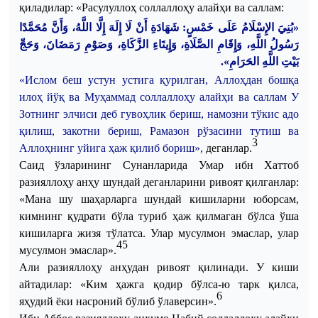
қиладилар
: «
Расулуллоҳ
соллаллоҳу
алайҳи
ва
саллам
:
«بُنِيَ الإِسْلَامُ عَلَى خَمْسٍ: شَهَادَةِ أَنْ لَا إِلَهَ إِلَّا اللَّهُ، وَأَنَّ مُحَمَّدًا
رَسُولُ اللَّهِ، وَإِقَامِ الصَّلَاةِ، وَإِيتَاءِ الزَّكَاةِ، وَصَوْمِ رَمَضَانَ، وَحَجِّ
بَيْتِ اللَّهِ الحَرَامِ».
«
Ислом
беш
устун
устига
қурилган
,
Аллоҳдан
бошқа
илоҳ
йўқ
ва
Муҳаммад
соллаллоҳу
алайҳи
ва
саллам
У
Зотнинг
элчиси
деб
гувоҳлик
бериш
,
намозни
тўкис
адо
қилиш
,
закотни
бериш
,
Р
амазон
рўзасини
тутиш
ва
3
Аллоҳнинг
уйига
ҳаж
қилиб
бориш
»,
деганлар
.
Саид
ўзларининг
Сунанларида
Умар
ибн
Хаттоб
разияллоҳу
анҳу
шундай
деганларини
ривоят
қилганлар
:
«
Мана
шу
шаҳарларга
шундай
кишиларни
юборсам
,
ким
нинг
қудрати
бўла
туриб
ҳаж
қилмаган
бўлса
ўша
кишиларга
жизя
тўлатса
.
Улар
мусулмон
эмаслар
,
улар
4
5
мусулмон
эмаслар
».
Али
разияллоҳу
анҳудан
ривоят
қилинади
. У
киши
айтадилар
: «
Ким
ҳажга
қодир
бўлса
-ю
тарк
қилса
,
6
яҳудий
ёки
насроний
бўлиб
ўлаверсин
».