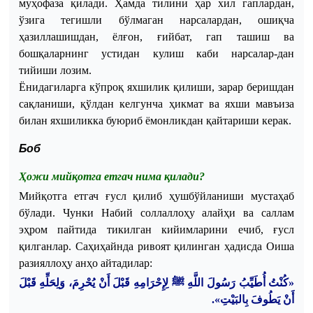
муҳофаза
қилади
.
Ҳамда
тилини
ҳар
хил
гаплардан
,
ўзига
тегишли
бўлмаган
нарсалардан
,
ошиқча
ҳазиллашишдан
,
ёлғон
,
ғийбат
,
гап
ташиш
ва
бошқаларнинг
устидан
кулиш
каби
нарсалар
-
дан
тийиши
лозим
.
Ёнидагиларга
кўпроқ
яхшилик
қилиши
,
зарар
беришдан
сақланиши
,
қўлдан
келгунча
ҳикмат
ва
яхши
мавъиза
билан
яхшиликка
буюриб
ёмонликдан
қайтариши
керак
.
Боб
Ҳожи мийқотга етгач нима қил
ади?
Мийқотга
етгач
ғусл
қилиб
ҳушбўйланиши
мустаҳаб
бўлади
.
Чунки
Набий
соллаллоҳу
алайҳи
ва
саллам
эҳром
пайтида
тикилган
кийимларини
ечиб
,
ғусл
қилганлар
.
Саҳиҳайнда
ривоят
қилинган
ҳадисда
Оиша
разияллоҳу
анҳо
айтадилар
:
«كُنْتُ أُطَيِّبُ رَسُولَ اللَّهِ ﷺ لِإِحْرَامِهِ قَبْلَ أَنْ يُحْرِمَ، وَلِحَلِّهِ قَبْلَ
.
أَنْ يَطُوفَ بِالبَيْتِ»