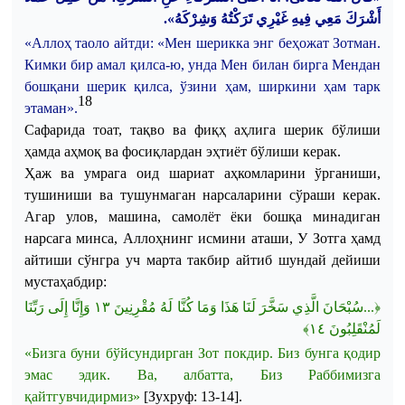
أَشْرَكَ مَعِي فِيهِ غَيْرِي تَرَكْتُهُ وَشِرْكَهُ».
«
Аллоҳ
таоло
айтди
: «
Мен
шерикка
энг
беҳожат
Зотман
.
Кимки
бир
амал
қилса
-ю,
унда
Мен
билан
бирга
Мендан
бошқани
шерик
қилса
,
ўзини
ҳам
,
ширкини
ҳам
тарк
18
этаман
».
Сафарида
тоат
,
тақво
ва
фиқҳ
аҳлига
шерик
бўлиши
ҳамда
аҳмоқ
ва
фосиқлардан
эҳтиёт
бўлиши
керак
.
Ҳаж
ва
умрага
оид
шариат
аҳкомларини
ўрганиши
,
тушиниши
ва
тушунмаган
нарсаларини
сўраши
керак
.
Агар
улов
,
машина
,
самолёт
ёки
бошқа
минадиган
нарсага
минса
,
Аллоҳнинг
исмини
аташи
, У
Зотга
ҳамд
айтиши
сўнгра
уч
марта
такбир
айтиб
шундай
дейиши
мустаҳабдир
:
وَإِنَّا إِلَى رَبِّنَا
١٣
﴿...سُبْحَانَ الَّذِي سَخَّرَ لَنَا هَذَا وَمَا كُنَّا لَهُ مُقْرِنِينَ
﴾
١٤
لَمُنْقَلِبُونَ
«Бизга буни бўйсундирган Зот покдир. Биз бунга қодир
эмас эдик. Ва, албатта, Биз Раббимизга
қайтгувчидирмиз»
[
Зухруф
: 13-14].