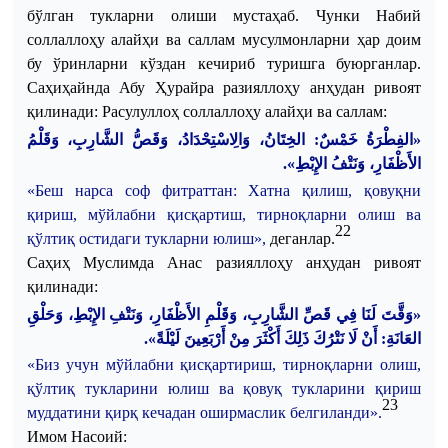
бўлган
тукларни
олиши
мустаҳаб
.
Чунки
Набий
соллаллоҳу
алайҳи
ва
саллам
мусулмонларни
ҳар
доим
бу
ўринларни
кўздан
кечириб
туришга
буюрганлар
.
Саҳиҳайнда
Абу
Ҳурайра
разияллоҳу
анҳудан
ривоят
қилинади
:
Расулуллоҳ соллаллоҳу алайҳи ва саллам:
«الفِطْرَةُ خَمْسٌ: الخِتَانُ، وَالِاسْتِحْدَادُ، وَقَصُّ الشَّارِبِ، وَقَلْمُ
الأَظْفَارِ، وَنَتْفُ الإِبْطِ».
«
Беш
нарса
соф
фитраттан
:
Хатна
қилиш
,
қовуқни
қириш
,
мўйлабни
қисқартиш
,
тирноқларни
олиш
ва
22
қўлтиқ
остидаги
тукларни
юлиш
»,
деганлар
.
Саҳиҳ
Муслимда
Анас
разияллоҳу
анҳудан
ривоят
қилинади
:
«وَقَّتَ لَنَا فِي قَصِّ الشَّارِبِ، وَقَلْمِ الأَظْفَارِ، وَنَتْفِ الإِبْطِ، وَحَلْقِ
العَانَةِ: أَنْ لَا نَتْرُكَ ذَلِكَ أَكْثَرَ مِنْ أَرْبَعِينَ لَيْلَةً».
«
Биз
учун
мўйлабни
қисқартириш
,
тирноқларни
олиш
,
қўлтиқ
тукларини
юлиш
ва
қовуқ
тукларини
қириш
23
муддатини
қирқ
кечадан
оширмаслик
белгиланди
».
Имом
Насоий
: