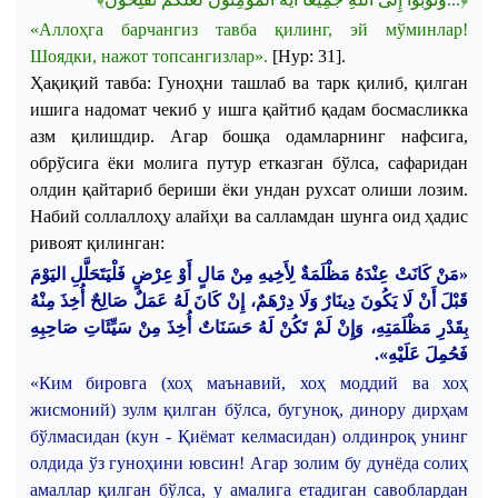
«
Аллоҳга
барчангиз
тавба
қилинг
,
эй
мўминлар
!
Шоядки
,
нажот
топсангизлар
».
[
Нур
: 31].
Ҳақиқий
тавба
:
Гуноҳни
ташлаб
ва
тарк
қилиб
,
қилган
ишига
надомат
чекиб
у
ишга
қайтиб
қадам
босмасликка
азм
қилишдир
.
Агар
бошқа
одамларнинг
нафсига
,
обрўсига
ёки
молига
путур
етказган
бўлса
,
сафаридан
олдин
қайтариб
бериши
ёки
ундан
рухсат
олиши
лозим
.
Набий
соллаллоҳу
алайҳи
ва
салламдан
шунга
оид
ҳадис
ривоят
қилинган
:
«مَنْ كَانَتْ عِنْدَهُ مَظْلَمَةٌ لِأَخِيهِ مِنْ مَالٍ أَوْ عِرْضٍ فَلْيَتَحَلَّلِ اليَوْمَ
قَبْلَ أَنْ لَا يَكُونَ دِينَارٌ وَلَا دِرْهَمٌ، إِنْ كَانَ لَهُ عَمَلٌ صَالِحٌ أُخِذَ مِنْهُ
بِقَدْرِ مَظْلَمَتِهِ، وَإِنْ لَمْ تَكُنْ لَهُ حَسَنَاتٌ أُخِذَ مِنْ سَيِّئَاتِ صَاحِبِهِ
فَحُمِلَ عَلَيْهِ».
«
Ким
бировга
(
хоҳ
маънавий
,
хоҳ
моддий
ва
хоҳ
жисмоний
)
зулм
қилган
бўлса
,
бугуноқ
,
динору
дирҳам
бўлмасидан
(
кун
-
Қиёмат
келмасидан
)
олдинроқ
унинг
олдида
ўз
гуноҳини
ювсин
!
Агар
золим
бу
дунёда
солиҳ
амаллар
қилган
бўлса
, у
амалига
етадиган
савоблардан