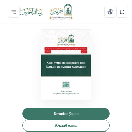
Китобни ўқиш
Юклаб олиш