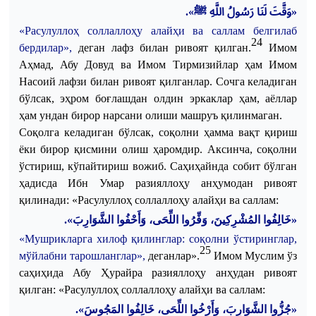
.
«وَقَّتَ لَنَا رَسُولُ اللَّهِ ﷺ»
«
Расулуллоҳ
соллаллоҳу
алайҳи
ва
саллам
белгилаб
24
бердилар
»,
деган
лафз
билан
ривоят
қилган
.
Имом
Аҳмад
,
Абу
Довуд
ва
Имом
Тирмизийлар
ҳам
Имом
Насоий
лафзи
билан
ривоят
қилганлар
.
Сочга
келадиган
бўлсак
,
эҳром
боғлашдан
олдин
эркаклар
ҳам
,
аёллар
ҳам
ундан
бирор
нарсани
олиши
машруъ
қилинмаган
.
Соқолга
келадиган
бўлсак
,
соқолни
ҳамма
вақт
қириш
ёки
бирор
қисмини
олиш
ҳаромдир
.
Аксинча
,
соқолни
ўстириш
,
кўпайтириш
вожиб
.
Саҳиҳайнда
собит
бўлган
ҳадисда
Ибн
Умар
разияллоҳу
анҳумодан
ривоят
қилинади
: «
Расулуллоҳ
соллаллоҳу
алайҳи
ва
саллам
:
«خَالِفُوا المُشْرِكِينَ، وَفِّرُوا اللِّحَى، وَأَحْفُوا الشَّوَارِبَ».
«
Мушрикларга
хилоф
қилинглар
:
соқолни
ўстиринглар
,
25
мўйлабни
тарошланглар
»,
деганлар
».
Имом
Муслим
ўз
саҳиҳида
Абу
Ҳурайра
разияллоҳу
анҳудан
ривоят
қилган
: «
Расулуллоҳ
соллаллоҳу
алайҳи
ва
саллам
:
«جُزُّوا الشَّوَارِبَ، وَأَرْخُوا اللِّحَى، خَالِفُوا المَجُوسَ».