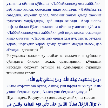
узангига
оёғини
қўйса
ва
«
Лаббайкаллоҳумма
лаббайк
»,
деб
нидо
қилса
,
осмондан
нидо
қилувчи
: «
Лаббайка
ва
саъадайк
,
озуқанг
ҳалол
,
уловинг
ҳалол
ҳамда
ҳажинг
гуноҳсиз
мақбулдир
»,
деб
нидо
қилади
.
Агар
нопок
нафақа
билан
йўлга
отланса
ва
оёғини
узангига
қўйса
ва
«
Лаббайкаллоҳумма
лаббайк
»,
деб
нидо
қилса
,
осмондан
нидо
қилувчи
: «
Лаббай
ҳам
ёрдам
ҳам
йўқ
сенга
,
озуқанг
ҳаром
,
нафақанг
ҳаром
ҳамда
ҳажинг
мақбул
эмас
»,
деб
15
айтади
»,
деганлар
».
Расулуллоҳ
соллаллоҳу
алайҳи
ва
салламнинг
қуйидаги
сўзларига
биноан
,
ҳожи
,
одамларнинг
қўлидаги
нарсадан
беҳожат
бўлиши
ва
одамлардан
сўрашдан
тийилиши
керак
:
«وَمَنْ يَسْتَعْفِفْ يُعِفَّهُ اللَّهُ، وَمَنْ يَسْتَغْنِ يُغْنِهِ اللَّهُ».
«
Ким
иффатталаб
бўлса
,
Аллоҳ
уни
иффатли
қилур
.
Ким
16
ўзини
беҳожат
тутса
,
Аллоҳ
уни
беҳожат
қилур
».
Шунингдек, Расулуллоҳ соллаллоҳу алайҳи ва саллам:
«لَا يَزَالُ الرَّجُلُ يَسْأَلُ النَّاسَ حَتَّى يَأْتِيَ يَوْمَ القِيَامَةِ وَلَيْسَ فِي