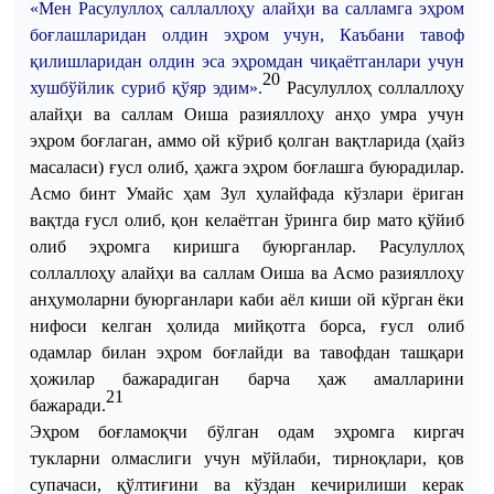
«
Мен
Расулуллоҳ
саллаллоҳу
алайҳи
ва
салламга
эҳром
боғлашларидан
олдин
эҳром
учун
,
Каъбани
тавоф
қилишларидан
олдин
эса
эҳромдан
чиқаётганлари
учун
20
хушбўйлик
суриб
қўяр
эдим
».
Расулуллоҳ
соллаллоҳу
алайҳи
ва
саллам
Оиша
разияллоҳу
анҳо
умра
учун
эҳром
боғлаган
,
аммо
ой
кўриб
қолган
вақтларида
(
ҳайз
масаласи
)
ғусл
олиб
,
ҳажга
эҳром
боғлашга
буюрадилар
.
Асмо
бинт
Умайс
ҳам
Зул
ҳулайфада
кўзлари
ёриган
вақтда
ғусл
олиб
,
қон
келаётган
ўринга
бир
мато
қўйиб
олиб
эҳромга
киришга
буюрганлар
.
Расулуллоҳ
соллаллоҳу
алайҳи
ва
саллам
Оиша
ва
Асмо
разияллоҳу
анҳумоларни
буюрганлари
каби
аёл
киши
ой
кўрган
ёки
нифоси
келган
ҳолида
мийқотга
борса
,
ғусл
олиб
одамлар
билан
эҳром
боғлайди
ва
тавофдан
ташқари
ҳожилар
бажарадиган
барча
ҳаж
амалларини
21
бажаради
.
Э
ҳром
боғламоқчи
бўлган
одам
эҳромга киргач
тукларни
олмасли
ги
учун
мўйл
аб
и,
тирноқлари
,
қов
супачаси
,
қўлтиғини
ва
кўздан
кечирилиши
керак