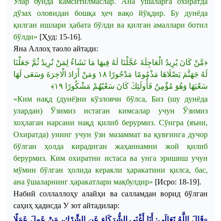
Улар
бунда
камситилмаслар
.
Ана
ўшаларга
охиратда
дўзах
оловидан
бошқа
ҳеч
вақо
йўқдир
.
Бу
дунёда
қилган
ишлари
ҳабата
бўлди
ва
қилган
амаллари
ботил
бўлди
»
[
Ҳуд
: 15-16].
Яна
Аллоҳ
таоло
айтади
:
﴿مَّنْ كَانَ يُرِيدُ الْعَاجِلَةَ عَجَّلْنَا لَهُ فِيهَا مَا نَشَاءُ لِمَنْ نُرِيدُ ثُمَّ جَعَلْنَا
وَمَنْ أَرَادَ الْاخِرَةَ وَسَعَى لَهَا
١٨
لَهُ جَهَنَّمَ يَصْلَاهَا مَذْمُومًا مَدْحُورًا
﴾
١٩
سَعْيَهَا وَهُوَ مُؤْمِنٌ فَأُولَئِكَ كَانَ سَعْيُهُمْ مَشْكُورًا
«
Ким
нақд
(
дунё
)
ни
кўзловчи
бўлса
,
Биз
(
шу
дунёда
улардан
)
Ўзимиз
истаган
кимсалар
учун
Ўзимиз
хоҳлаган
нарсани
нақд
қилиб
берурмиз
.
Сўнгра
(
яъни
,
Охиратда
)
унинг
учун
ўзи
мазаммат
ва
қувғинга
дучор
бўлган
ҳолда
кирадиган
жаҳаннамни
жой
қилиб
берурмиз
.
Ким
охиратни
истаса
ва
унга
эришиш
учун
мўмин
бўлган
ҳолида
керакли
ҳаракатини
қилса
,
бас
,
ана
ўшаларнинг
ҳаракатлари
мақбулдир
»
[
Исро
: 18-19].
Набий
соллаллоҳу
алайҳи
ва
салламдан
ворид
бўлган
саҳиҳ
ҳадисда
У
зот
айтадилар
:
«قَالَ اللَّهُ تَعَالَى: أَنَا أَغْنَى الشُّرَكَاءِ عَنِ الشِّرْكِ، مَنْ عَمِلَ عَمَلًا