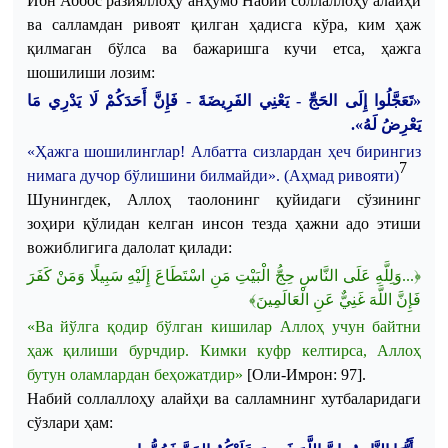
Ибн
Аббос
разияллоҳу
анҳумо
Набий
соллаллоҳу
алайҳи
ва
салламдан
ривоят
қилган
ҳадисга
кўра
,
ким
ҳаж
қилмаган
бўлса
ва
бажаришга
кучи
етса
,
ҳажга
шошилиши
лозим
:
«تَعَجَّلُوا إِلَى الحَجِّ - يَعْنِي الفَرِيضَةَ - فَإِنَّ أَحَدَكُمْ لَا يَدْرِي مَا
يَعْرِضُ لَهُ».
«
Ҳажга
шошилинглар
!
Албатта
сизлардан
ҳеч
бирингиз
7
нимага
дучор
бўлишини
билмайди
». (
Аҳмад
ривояти
)
Шунингдек
,
Аллоҳ
таолонинг
қуйидаги
сўзининг
зоҳири
қўлидан
келган
инсон
тезда
ҳажни
адо
этиши
вожиблигига
далолат
қилади
:
﴿...وَلِلَّهِ عَلَى النَّاسِ حِجُّ الْبَيْتِ مَنِ اسْتَطَاعَ إِلَيْهِ سَبِيلًا وَمَنْ كَفَرَ
فَإِنَّ اللَّهَ غَنِيٌّ عَنِ الْعَالَمِينَ﴾
«
Ва
йўлга
қодир
бўлган
кишилар
Аллоҳ
учун
байтни
ҳаж
қилиши
бурчдир
.
Кимки
куфр
келтирса
,
Аллоҳ
бутун
оламлардан
беҳожатдир
»
[
Оли-Имрон
: 97].
Набий
соллаллоҳу
алайҳи
ва
салламнинг
хутбаларидаги
сўзлари
ҳам
: