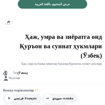
عرض المحتوى باللغة العربية
Ҳаж, умра ва зиёратга оид
Қуръон ва суннат ҳукмлари
(Ўзбек)
Ҳаж, умра ва бошқа зиёратлар борасида Қуръон ва суннат ҳукмлари
(Ўзбек)
Тил
Муаллиф:
Бошқа таржималар
27
سويدي- svenska
فرنسي- Français
fr
sv