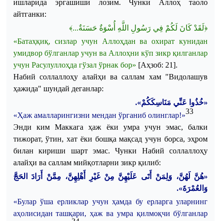
ишларида эргашиши лозим.
Чунки
Аллоҳ
таоло
айтганки
:
﴿لَقَدْ كَانَ لَكُمْ فِي رَسُولِ اللَّهِ أُسْوَةٌ حَسَنَةٌ...﴾
«
Батаҳқиқ
,
сизлар
учун
Аллоҳдан
ва
охират
кунидан
умидвор
бўлганлар
учун
ва
Аллоҳни
кўп
зикр
қилганлар
учун
Расулуллоҳда
гўзал
ўрнак
бор
»
[
Аҳзоб
: 21].
Набий
соллаллоҳу
алайҳи
ва
саллам
хам
"
Видолашув
ҳажида
"
шундай
деганлар
:
«خُذُوا عَنِّي مَنَاسِكَكُمْ».
33
«Ҳаж амалларингизни мендан ўрганиб олинглар!»
Энди ким Маккага ҳаж ёки умра учун эмас, балки
тижорат, ўтин, хат ёки бошқа мақсад учун борса, эҳром
билан кириши шарт эмас.
Чунки
Набий
соллаллоҳу
алайҳи
ва
саллам
мийқотларни
зикр
қилиб
:
«هُنَّ لَهُنَّ، وَلِمَنْ أَتَى عَلَيْهِنَّ مِنْ غَيْرِ أَهْلِهِنَّ، مِمَّنْ أَرَادَ الحَجَّ
.
وَالعُمْرَةَ»
«
Булар
ўша
ерликлар
учун
ҳамда
бу
ерларга
уларнинг
аҳолисидан
ташқари
,
ҳаж
ва
умра
қилмоқчи
бўлганлар