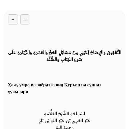
+
-
التَّحْقِيقُ وَالإِيضَاحُ لِكَثِيرٍ مِنْ مَسَائِلِ
الحَجِّ وَالعُمْرَةِ وَالزِّيَارَةِ عَلَى
ضَوءِ الكِتَابِ وَالسُّنَّة
Ҳаж
,
умра
ва
зиёрат
га
оид
Қ
уръон
ва
суннат
ҳукмлари
لِسَمَاحَةِ الشَّيْخِ الع
ل
ام
ة
عَبْدِ العَزِيزِ بْنِ عَبْدِ اللهِ بْنِ بَازٍ
رَ
حِمَهُ الل
هُ