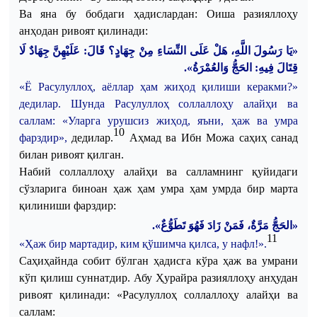
Ва
яна
бу
бобдаги
ҳадислардан
:
Оиша
разияллоҳу
анҳодан
ривоят
қилинади
:
«يَا رَسُولَ اللَّهِ، هَلْ عَلَى النِّسَاءِ مِنْ جِهَادٍ؟ قَالَ: عَلَيْهِنَّ جِهَادٌ لَا
.
قِتَالَ فِيهِ: الحَجُّ وَالعُمْرَةُ»
«Ё
Расулуллоҳ
,
аёллар
ҳам
жиҳод
қилиши
керакми
?»
дедилар
.
Шунда
Расулуллоҳ
соллаллоҳу
алайҳи
ва
саллам
: «
Уларга
урушсиз
жиҳод
,
яъни
,
ҳаж
ва
умра
10
фарздир
»,
дедилар
.
Аҳмад
ва
Ибн
Можа
саҳиҳ
санад
билан
ривоят
қилган
.
Набий
соллаллоҳу
алайҳи
ва
салламнинг
қуйидаги
сўзларига
биноан
ҳаж
ҳам
умра
ҳам
умрда
бир
марта
қилиниши
фарздир
:
«الحَجُّ مَرَّةٌ، فَمَنْ زَادَ فَهُوَ تَطَوُّعٌ».
11
«Ҳаж бир мартадир, ким қўшимча қилса, у нафл!».
Саҳиҳайнда собит бўлган ҳадисга кўра ҳаж ва умрани
кўп қилиш суннатдир. Абу Ҳурайра разияллоҳу анҳудан
ривоят қилинади: «Расулуллоҳ соллаллоҳу алайҳи ва
саллам: