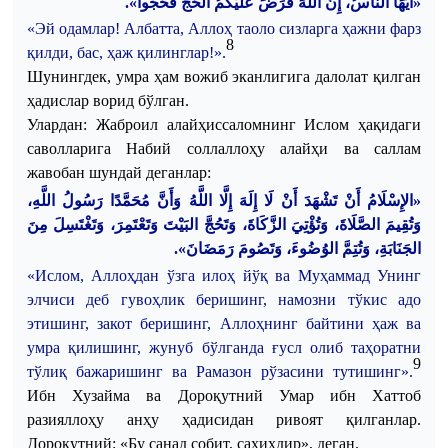
«أَيُّهَا النَّاسُ، إِنَّ اللَّهَ فَرَضَ عَلَيْكُمُ الحَجَّ فَحُجُّوا».
«
Эй
одамлар
!
Албатта
,
Аллоҳ
таоло
сизларга
ҳажни
фарз
8
қилди
,
бас
,
ҳаж
қилинглар
!»
.
Шунингдек
,
умра
ҳам
вожиб
эканлигига
далолат
қилган
ҳадислар
ворид
бўлган
.
Улардан
:
Жаброил
алайҳиссаломнинг
Ислом
ҳақидаги
саволларига
Набий
соллаллоҳу
алайҳи
ва
саллам
жавобан
шундай
деганлар
:
«الإِسْلَامُ أَنْ تَشْهَدَ أَنْ لَا إِلَهَ إِلَّا اللَّهُ وَأَنَّ مُحَمَّدًا رَسُولُ اللَّهِ،
وَتُقِيمَ الصَّلَاةَ، وَتُؤْتِيَ الزَّكَاةَ، وَتَحُجَّ البَيْتَ وَتَعْتَمِرَ، وَتَغْتَسِلَ مِنَ
.
الجَنَابَةِ، وَتُتِمَّ الوُضُوءَ، وَتَصُومَ رَمَضَانَ»
«
Ислом
,
Аллоҳдан
ўзга
илоҳ
йўқ
ва
Муҳаммад
Унинг
элчиси
деб
гувоҳлик
беришинг
,
намозни
тўкис
адо
этишинг
,
закот
беришинг
,
Аллоҳнинг
байтини
ҳаж
ва
умра
қилишинг
,
жунуб
бўлганда
ғусл
олиб
таҳоратни
9
тўлиқ
бажаришинг
ва
Рамазон
рўзасини
тутишинг
».
Ибн
Хузайма
ва
Дороқутний
Умар
ибн
Хаттоб
разияллоҳу
анҳу
ҳадисидан
ривоят
қилганлар
.
Дороқутний
: «
Бу
санад
собит
,
саҳиҳдир
»,
деган
.