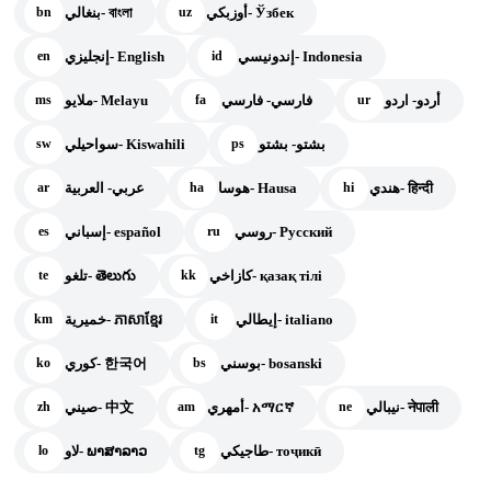
أوزبكي- Ўзбек
بنغالي- বাংলা
bn
uz
إندونيسي- Indonesia
إنجليزي- English
en
id
أردو- اردو
فارسي- فارسي
ملايو- Melayu
ms
fa
ur
بشتو- بشتو
سواحيلي- Kiswahili
sw
ps
هندي- हिन्दी
هوسا- Hausa
عربي- العربية
ar
ha
hi
روسي- Русский
إسباني- español
es
ru
كازاخي- қазақ тілі
تلغو- తెలుగు
te
kk
إيطالي- italiano
خميرية- ភាសាខ្មែរ
km
it
بوسني- bosanski
كوري- 한국어
ko
bs
نيبالي- नेपाली
أمهري- አማርኛ
صيني- 中文
zh
am
ne
طاجيكي- тоҷикӣ
لاو- ພາສາລາວ
lo
tg