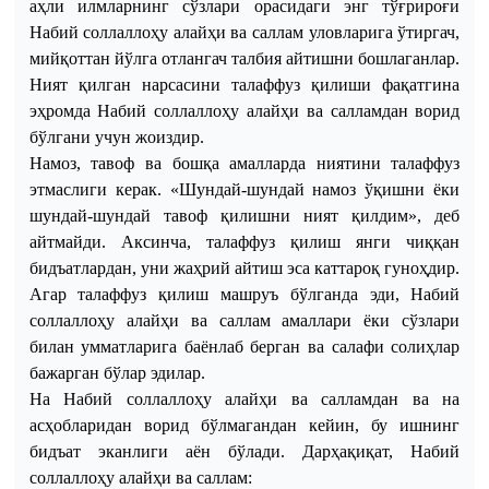
аҳли илмларнинг сўзлари орасидаги энг тўғрироғи
Набий соллаллоҳу алайҳи ва саллам уловларига ўтиргач,
мийқоттан йўлга отлангач талбия айтишни бошлаганлар.
Ният қилган нарсасини талаффуз қилиши фақатгина
эҳромда Набий соллаллоҳу алайҳи ва салламдан ворид
бўлгани учун жоиздир.
Намоз, тавоф ва бошқа амалларда ниятини талаффуз
этмаслиги керак. «Шундай-шундай намоз ўқишни ёки
шундай-шундай тавоф қилишни ният қилдим», деб
айтмайди. Аксинча, талаффуз қилиш янги чиққан
бидъатлардан, уни жаҳрий айтиш эса каттароқ гуноҳдир.
Агар талаффуз қилиш машруъ бўлганда эди, Набий
соллаллоҳу алайҳи ва саллам амаллари ёки сўзлари
билан умматларига баёнлаб берган ва салафи солиҳлар
бажарган бўлар эдилар.
На Набий соллаллоҳу алайҳи ва салламдан ва на
асҳобларидан ворид бўлмагандан кейин, бу ишнинг
бидъат эканлиги аён бўлади.
Дарҳақиқат
,
Набий
соллаллоҳу
алайҳи
ва
саллам
: