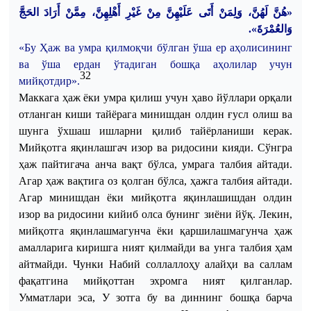
«هُنَّ لَهُنَّ، وَلِمَنْ أَتَى عَلَيْهِنَّ مِنْ غَيْرِ أَهْلِهِنَّ، مِمَّنْ أَرَادَ الحَجَّ
وَالعُمْرَةَ».
«
Бу Ҳаж ва умра қилмоқчи бўлган ўша ер аҳолисининг
ва ўша ердан ўтадиган бошқа аҳолилар учун
32
мийқотдир
».
Маккага
ҳаж
ёки
умра
қилиш
учун
ҳаво
йўллари
орқали
отланган
киши
тайёрага
минишдан
олдин
ғусл
олиш
ва
шунга
ўхшаш
ишларни
қилиб
тайёрланиши
керак
.
Мийқотга
яқинлашгач
изор
ва
ридосини
кияди
.
Сўнгра
ҳаж
пайтигача
анча
вақт
бўлса
,
умрага
талбия
айтади
.
Агар
ҳаж
вақтига
оз
қолган
бўлса
,
ҳажга
талбия
айтади
.
Агар
минишдан
ёки
мийқотга
яқинлашишдан
олдин
изор
ва
ридосини
кийиб
олса
бунинг
зиёни
йўқ
.
Лекин
,
мийқотга
яқинлашмагунча
ёки
қаршилашмагунча
ҳаж
амалларига
киришга
ният
қилмайди
ва
унга
талбия
ҳам
айтмайди
.
Чунки
Набий
соллаллоҳу
алайҳи
ва
саллам
фақатгина
мийқоттан
эхромга
ният
қилганлар
.
Умматлари эса, У зотга бу ва диннинг бошқа барча