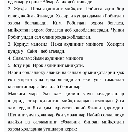
одамлар у ерни «Абяар Али» деб аташади.
2. Жуҳфа: Шом аҳлининг мийқоти. Робиғга яқин бир
овлоқ жойга айтилади. Ҳозирги кунда одамлар Робиғдан
эҳром боғлашади. Ким Робиғдан эҳром боғласа,
мийқоттан эҳром боғлаган деб ҳисобланаверади. Чунки
Робиғ ундан сал олдинроқда жойлашган.
3. Қорнул ман
о
зил: Нажд аҳлининг мийқоти. Ҳозирги
кунда у «Сайл» деб аталади.
4. Яламлам: Яман аҳлининг мийқоти.
5. Зоту ирқ: Ироқ аҳлининг мийқоти.
Набий соллаллоҳу алайҳи ва саллам
б
у мийқотларни ҳаж
ёки умрага ўша ерда яшайдиган ёки ўша томондан
келадиганларга белгилаб берганлар.
Маккага умра ёки ҳаж қилиш учун келадиганлар
юқорида зикр қилинган мийқотлардан осмондан ўтса
ҳам, ердан ўтса ҳам эҳромсиз ошиб ўтиши ҳаромдир.
Шунинг учун ҳожилар ёки умрачилар Набий соллаллоҳу
алайҳи ва салламнинг сўзларига биноан мийқотдан
эҳром ҳолларида ўтишлари керак: