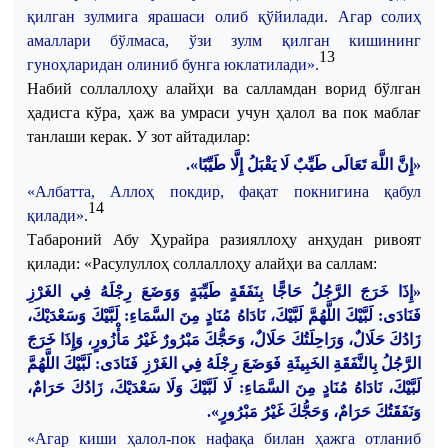
қилган
зулмига
ярашаси
олиб
қўйилади
.
Агар
солиҳ
амаллари
бўлмаса
,
ўзи
зулм
қилган
кишининг
13
гуноҳларидан
олиниб
бунга
юклатилади
».
Набий
соллаллоҳу
алайҳи
ва
салламдан
ворид
бўлган
ҳадисга
кўра
,
ҳаж
ва
умраси
учун
ҳалол
ва
пок
маблағ
танлаши
керак
. У
зот
айт
адилар
:
«إِنَّ اللَّهَ تَعَالَى طَيِّبٌ لَا يَقْبَلُ إِلَّا طَيِّبًا».
«
Албатта
,
Аллоҳ
покдир
,
фақат
покнигина
қабул
14
қилади
».
Табароний
Абу
Ҳурайра
разияллоҳу
анҳудан
ривоят
қилади
: «
Расулуллоҳ
соллаллоҳу
алайҳи
ва
саллам
:
«إِذَا خَرَجَ الرَّجُلُ حَاجًّا بِنَفَقَةٍ طَيِّبَةٍ وَوَضَعَ رِجْلَهُ فِي الغَرْزِ
فَنَادَى: لَبَّيْكَ اللَّهُمَّ لَبَّيْكَ، نَادَاهُ مُنَادٍ مِنَ السَّمَاءِ: لَبَّيْكَ وَسَعْدَيْكَ،
زَادُكَ حَلَالٌ، وَرَاحِلَتُكَ حَلَالٌ، وَحَجُّكَ مَبْرُورٌ غَيْرُ مَأْزُورٍ، وَإِذَا خَرَجَ
الرَّجُلُ بِالنَّفَقَةِ الخَبِيثَةِ فَوَضَعَ رِجْلَهُ فِي الغَرْزِ فَنَادَى: لَبَّيْكَ اللَّهُمَّ
لَبَّيْكَ، نَادَاهُ مُنَادٍ مِنَ السَّمَاءِ: لَا لَبَّيْكَ وَلَا سَعْدَيْكَ، زَادُكَ حَرَامٌ،
وَنَفَقَتُكَ حَرَامٌ، وَحَجُّكَ غَيْرُ مَبْرُورٍ».
«
Агар
киши
ҳалол-пок
нафақа
билан
ҳажга
отланиб