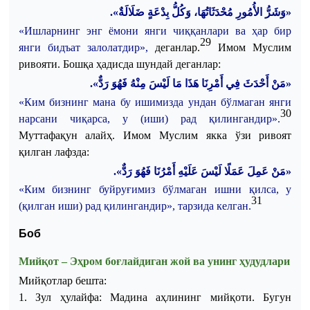
.
«وَشَرُّ الأُمُورِ مُحْدَثَاتُهَا، وَكُلُّ بِدْعَةٍ ضَلَالَةٌ»
«
Ишларнинг
энг
ёмони
янги
чиққанлари
ва
ҳар
бир
29
янги
бидъат
залолатдир
»,
деганлар
.
Имом
Муслим
ривояти
.
Бошқа
ҳадисда
шундай
деганлар
:
.
«مَنْ أَحْدَثَ فِي أَمْرِنَا هَذَا مَا لَيْسَ مِنْهُ فَهُوَ رَدٌّ»
«Ким бизнинг мана бу ишимизда ундан бўлмаган янги
30
нарсани чиқарса, у (иши) рад қилингандир».
Муттафақун
алайҳ
.
Имом
Муслим
якка
ўзи
ривоят
қилган
лафзда
:
«مَنْ عَمِلَ عَمَلًا لَيْسَ عَلَيْهِ أَمْرُنَا فَهُوَ رَدٌّ».
«
Ким
бизнинг
буйруғимиз
бўлмаган
ишни
қилса
, у
31
(
қилган
иши
)
рад
қилингандир
»,
тарзида
келган
.
Боб
Мийқот
–
Эҳром
боғлайдиган
жой
ва
унинг
ҳудудлари
Мийқотлар
бешта
:
1.
Зул
ҳулайфа
:
Мадина
аҳлининг
мийқоти
.
Бугун