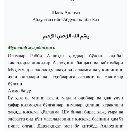
Шайх
Аллома
Абдулазиз
ибн
Абдуллоҳ
ибн
Боз
بِسْمِ اللهِ الرَّحمَنِ الرَّحِيمِ
Муаллиф
муқаддимаси
Оламлар
Рабби
Аллоҳга
ҳамдлар
бўлсин
,
оқибат
тақводорларникидир
.
Аллоҳнинг
бандаси
ва
пайғамбари
Муҳаммад
саллоллоҳу
алаҳи
ва
салламга
ва
у
кишининг
аҳли
оилалари
ва
асҳобларига
салавот
ва
саломлар
бўлсин
.
Аммо
баъд
:
Бу
ҳаж
ва
унинг
фазли
,
ундаги
одоблар
ва
ҳаж
учун
сафар
қилмоқчи
бўлганлар
нималар
қилиши
кераклиги
ҳақида
қисқача
қўлланма
.
Шу
билан
бирга
ҳаж
,
умра
ва
зиёратга
оид
кўп
масалаларнинг
қисқача
баёнини
ҳам
ўз
ичига
олган
.
Дарҳақиқат
,
мен
бу
китобда
Аллоҳнинг