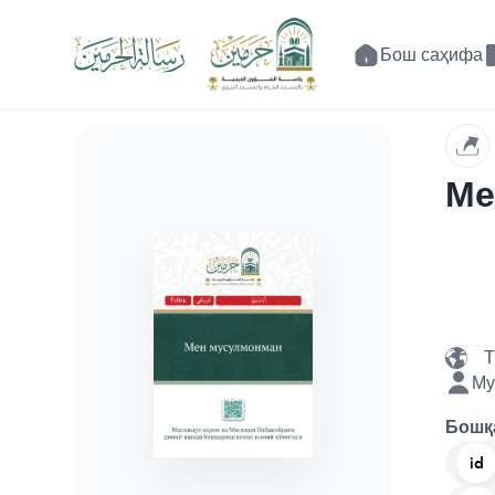
Бош саҳифа
Ме
Т
Му
Бошқ
id