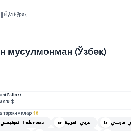
Йўл-йўриқ
н мусулмонман (Ўзбек)
ил
(Ўзбек)
аллиф:
а таржималар
18
- فارسي
عربي- العربية
إندونيسي- Indonesia
ar
fa