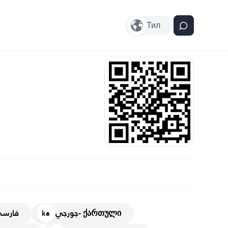
Тил
جورجي- ქართული
فارسي
ka