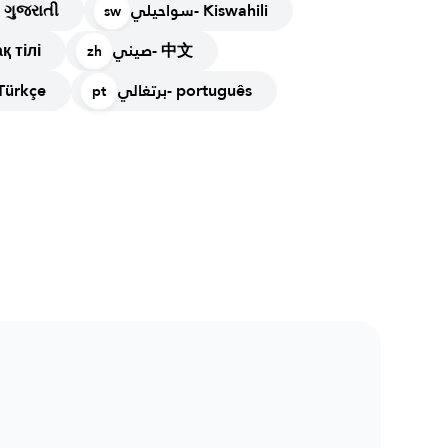
سواحيلي- Kiswahili
غوجاراتي- ગુજરાતી
sw
صيني- 中文
қазақ тілі
zh
برتغالي- português
تر- Türkçe
pt