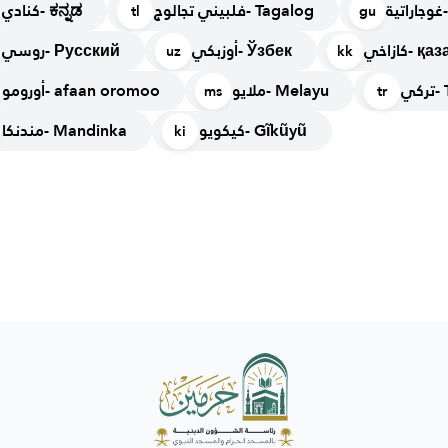
ة
فلبيني تجالوج- Tagalog
كنادي- ಕನ್ನಡ
tl
gu
كازاخي- 
أوزبكي- Ўзбек
روسي- Русский
uz
kk
كي
ملايو- Melayu
أورومو- afaan oromoo
ms
tr
كيكويو- Gĩkũyũ
مندنكا- Mandinka
ki