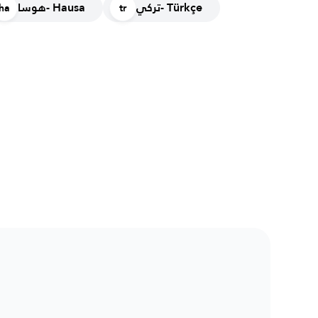
تركي- Türkçe
هوسا- Hausa
ha
tr