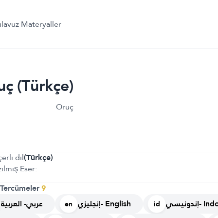
ılavuz Materyaller
uç (Türkçe)
Oruç
erli dil
(Türkçe)
ılmış Eser:
 Tercümeler
9
إندونيسي-
إنجليزي- English
عربي- العربية
en
id