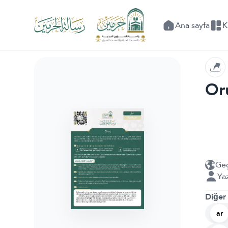
Ana sayfa
K
Or
Geç
Yaz
Diğer
ar