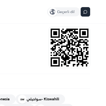
Geçerli dil
سواحيلي- Kiswahili
 Indonesia
sw