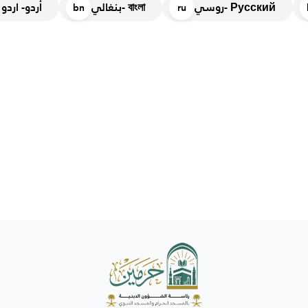
روسي- Русский
بنغالي- বাংলা
أردو- اردو
bn
ru