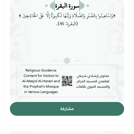
سورة البقرة
﴿وَاسْتَعِينُوا بِالصَّبْرِ وَالصَّلَاةِ وَإِنَّهَا لَكَبِيرَةٌ إِلَّا عَلَى الْخَاشِعِينَ ﴾
(البقرة: 45).
Religious Guidance
محتوى إرشادي شرعي
Content for Visitors to
لقاصدي المسجد الحرام
Al-Masjid Al-Haram and
والمسجد النبوي باللغات
the Prophet's Mosque
in Various Languages
مشاركة