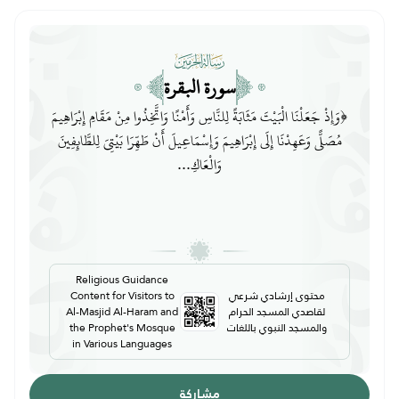
سورة البقرة
﴿وَإِذْ جَعَلْنَا الْبَيْتَ مَثَابَةً لِلنَّاسِ وَأَمْنًا وَاتَّخِذُوا مِنْ مَقَامِ إِبْرَاهِيمَ
مُصَلًّى وَعَهِدْنَا إِلَى إِبْرَاهِيمَ وَإِسْمَاعِيلَ أَنْ طَهِّرَا بَيْتِيَ لِلطَّائِفِينَ
وَالْعَاكِ...
Religious Guidance
محتوى إرشادي شرعي
Content for Visitors to
لقاصدي المسجد الحرام
Al-Masjid Al-Haram and
والمسجد النبوي باللغات
the Prophet's Mosque
in Various Languages
مشاركة