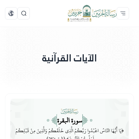
الآيات القرآنية
سورة البقرة
﴿يَا أَيُّهَا النَّاسُ اعْبُدُوا رَبَّكُمُ الَّذِي خَلَقَكُمْ وَالَّذِينَ مِنْ قَبْلِكُمْ