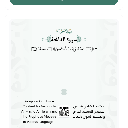
سورة الفاتحة
• ﴿إِيّاكَ نَعبُدُ وَإِيّاكَ نَستَعينُ﴾ [الفاتحة: ٥]
Religious Guidance
محتوى إرشادي شرعي
Content for Visitors to
لقاصدي المسجد الحرام
Al-Masjid Al-Haram and
والمسجد النبوي باللغات
the Prophet's Mosque
in Various Languages