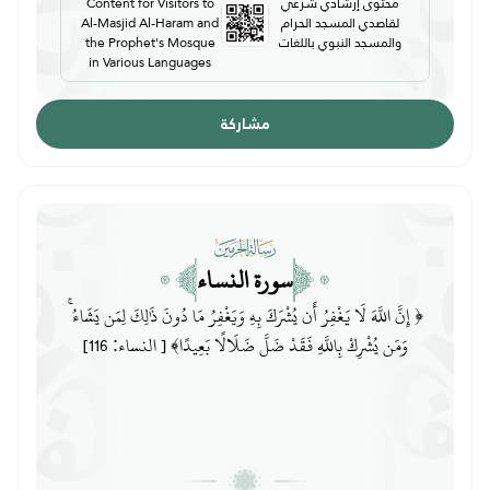
محتوى إرشادي شرعي
Content for Visitors to
لقاصدي المسجد الحرام
Al-Masjid Al-Haram and
والمسجد النبوي باللغات
the Prophet's Mosque
in Various Languages
مشاركة
سورة النساء
﴿ إِنَّ اللَّهَ لَا يَغْفِرُ أَن يُشْرَكَ بِهِ وَيَغْفِرُ مَا دُونَ ذَٰلِكَ لِمَن يَشَاءُ ۚ
وَمَن يُشْرِكْ بِاللَّهِ فَقَدْ ضَلَّ ضَلَالًا بَعِيدًا﴾ [ النساء: 116]