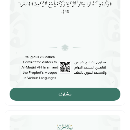
﴿وَأَقِيمُواْ ٱلصَّلَوٰةَ وَءَاتُواْ ٱلزَّكَوٰةَ وَٱرۡكَعُواْ مَعَ ٱلرَّٰكِعِينَ﴾ (البقرة:
43).
Religious Guidance
محتوى إرشادي شرعي
Content for Visitors to
لقاصدي المسجد الحرام
Al-Masjid Al-Haram and
والمسجد النبوي باللغات
the Prophet's Mosque
in Various Languages
مشاركة