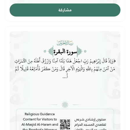
مشاركة
سورة البقرة
﴿وَإِذْ قَالَ إِبْرَاهِيمُ رَبِّ اجْعَلْ هَذَا بَلَدًا آمِنًا وَارْزُقْ أَهْلَهُ مِنَ الثَّمَرَاتِ
مَنْ آمَنَ مِنْهُمْ بِاللَّهِ وَالْيَوْمِ الْآخِرِ قَالَ وَمَنْ كَفَرَ فَأُمَتِّعُهُ قَلِيلًا ثُمَّ
أ...
Religious Guidance
محتوى إرشادي شرعي
Content for Visitors to
لقاصدي المسجد الحرام
Al-Masjid Al-Haram and
والمسجد النبوي باللغات
the Prophet's Mosque