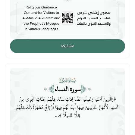
Religious Guidance
محتوى إرشادي شرعي
Content for Visitors to
لقاصدي المسجد الحرام
Al-Masjid Al-Haram and
والمسجد النبوي باللغات
the Prophet's Mosque
in Various Languages
مشاركة
سورة النساء
﴿وَالَّذِينَ آمَنُوا وَعَمِلُوا الصَّالِحَاتِ سَنُدْخِلُهُمْ جَنَّاتٍ تَجْرِي مِنْ
تَحْتِهَا الْأَنْهَارُ خَالِدِينَ فِيهَا أَبَدًا لَهُمْ فِيهَا أَزْوَاجٌ مُطَهَّرَةٌ وَنُدْخِلُهُمْ
ظِلًّا ظَلِيلًا ﴾...