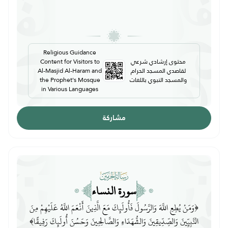
Religious Guidance
محتوى إرشادي شرعي
Content for Visitors to
لقاصدي المسجد الحرام
Al-Masjid Al-Haram and
والمسجد النبوي باللغات
the Prophet's Mosque
in Various Languages
مشاركة
سورة النساء
﴿وَمَنْ يُطِعِ اللَّهَ وَالرَّسُولَ فَأُولَئِكَ مَعَ الَّذِينَ أَنْعَمَ اللَّهُ عَلَيْهِمْ مِنَ
النَّبِيِّينَ وَالصِّدِّيقِينَ وَالشُّهَدَاءِ وَالصَّالِحِينَ وَحَسُنَ أُولَئِكَ رَفِيقًا﴾