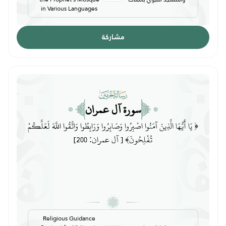
in Various Languages
مشاركة
سورة آل عمران
﴿ يَا أَيُّهَا الَّذِينَ آمَنُوا اصْبِرُوا وَصَابِرُوا وَرَابِطُوا وَاتَّقُوا اللَّهَ لَعَلَّكُمْ
تُفْلِحُونَ﴾ [ آل عمران: 200]
Religious Guidance