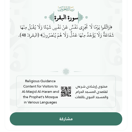
سورة البقرة
﴿وَاتَّقُوا يَوْمًا لَا تَجْزِي نَفْسٌ عَنْ نَفْسٍ شَيْئًا وَلَا يُقْبَلُ مِنْهَا
شَفَاعَةٌ وَلَا يُؤْخَذُ مِنْهَا عَدْلٌ وَلَا هُمْ يُنْصَرُونَ﴾ (البقرة: 48).
Religious Guidance
محتوى إرشادي شرعي
Content for Visitors to
لقاصدي المسجد الحرام
Al-Masjid Al-Haram and
والمسجد النبوي باللغات
the Prophet's Mosque
in Various Languages
مشاركة