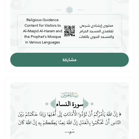
Religious Guidance
محتوى إرشادي شرعي
Content for Visitors to
لقاصدي المسجد الحرام
Al-Masjid Al-Haram and
والمسجد النبوي باللغات
the Prophet's Mosque
in Various Languages
مشاركة
سورة النساء
﴿ إِنَّ اللَّهَ يَأْمُرُكُمْ أَنْ تُؤَدُّوا الْأَمَانَاتِ إِلَى أَهْلِهَا وَإِذَا حَكَمْتُمْ بَيْنَ
النَّاسِ أَنْ تَحْكُمُوا بِالْعَدْلِ إِنَّ اللَّهَ نِعِمَّا يَعِظُكُمْ بِهِ إِنَّ اللَّهَ كَانَ
سَمِ...